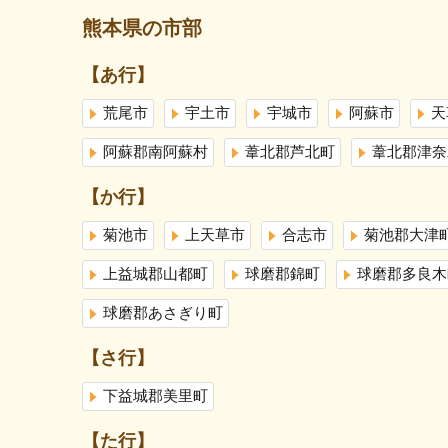
熊本県の市部
【あ行】
荒尾市
宇土市
宇城市
阿蘇市
天
阿蘇郡南阿蘇村
葦北郡芦北町
葦北郡津奈
【か行】
菊池市
上天草市
合志市
菊池郡大津
上益城郡山都町
球磨郡錦町
球磨郡多良木
球磨郡あさぎり町
【さ行】
下益城郡美里町
【た行】