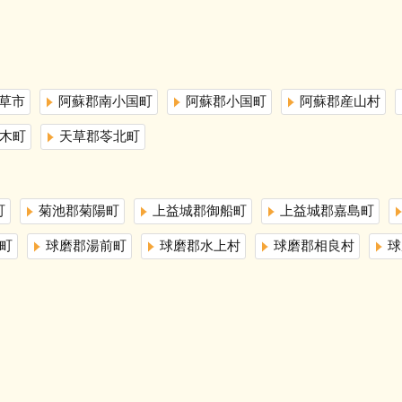
草市
阿蘇郡南小国町
阿蘇郡小国町
阿蘇郡産山村
木町
天草郡苓北町
町
菊池郡菊陽町
上益城郡御船町
上益城郡嘉島町
町
球磨郡湯前町
球磨郡水上村
球磨郡相良村
球