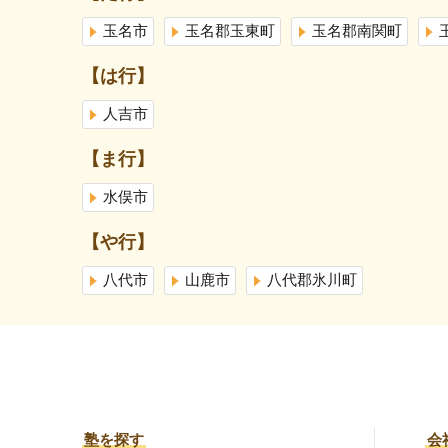
玉名市
玉名郡玉東町
玉名郡南関町
【は行】
人吉市
【ま行】
水俣市
【や行】
八代市
山鹿市
八代郡氷川町
塾を探す
会