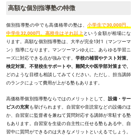
高額な個別指導塾の特徴
個別指導塾の中でも高価格帯の塾は、
小学生で30,000円、
中学生3
2
,000円、高校生はそれ以上
という金額が相場にな
ります。高額な個別指導塾は、大半が完全1対1（マンツーマ
ン）指導になります。マンツーマンゆえに、あらゆる学習ニ
ーズに対応できる点が強みです。
学校の補習やテスト対策、
検定対策、不登校生サポートや、難関大や医学部対策まで、
どのような目標も相談してみてください。ただし、担当講師
のランクによって費用が上がる塾もあります。
高価格帯個別指導塾ならではのメリットとして、
設備・サー
ビスの充実
も挙げられます。自習室や音読室などの設備のほ
か、自習室に監督者を兼ねて質問対応する講師が常駐する塾
もあります。自習室を生徒の自主性に任せる塾もある中、自
習中に質問ができるのは大きなメリットといえるでしょう。