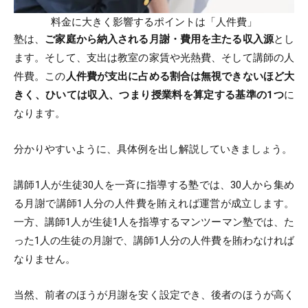
料金に大きく影響するポイントは「人件費」
塾は、
ご家庭から納入される月謝・費用を主たる収入源
とし
ます。そして、支出は教室の家賃や光熱費、そして講師の人
件費。この
人件費が支出に占める割合は無視できないほど大
きく、ひいては収入、つまり授業料を算定する基準の1つ
に
なります。
分かりやすいように、具体例を出し解説していきましょう。
講師1人が生徒30人を一斉に指導する塾では、30人から集め
る月謝で講師1人分の人件費を賄えれば運営が成立します。
一方、講師1人が生徒1人を指導するマンツーマン塾では、た
った1人の生徒の月謝で、講師1人分の人件費を賄わなければ
なりません。
当然、前者のほうが月謝を安く設定でき、後者のほうが高く