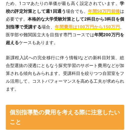
ため、1コマあたりの単価が最も高く設定されています。
学
校の評定対策として週1回通う
場合でも、
年間50万円前後
は
必要です。
本格的な大学受験対策として2科目から3科目を個
別指導で受講する
場合、
年間費用は100万円から150万円
、
医学部や難関国立大を目指す専門コースでは
年間200万円を
超える
ケースもあります。
新課程入試への完全移行に伴う情報Iなどの新科目対策、総
合型選抜の浸透にともなう探究学習のサポート費用などが加
算される傾向もみられます。受講科目を絞りつつ自習室をフ
ル活用して、コストパフォーマンスを高める工夫が求められ
ます。
個別指導塾の費用を考える際に注意したい
こと