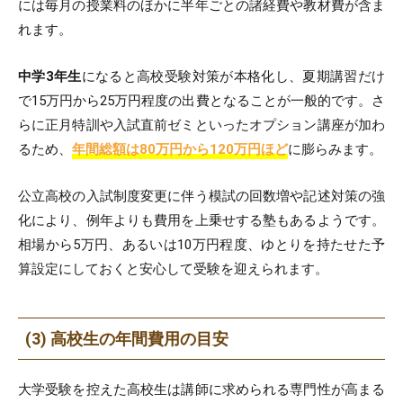
には毎月の授業料のほかに半年ごとの諸経費や教材費が含ま
れます。
中学3年生
になると高校受験対策が本格化し、夏期講習だけ
で15万円から25万円程度の出費となることが一般的です。さ
らに正月特訓や入試直前ゼミといったオプション講座が加わ
るため、
年間総額は80万円から120万円ほど
に膨らみます。
公立高校の入試制度変更に伴う模試の回数増や記述対策の強
化により、例年よりも費用を上乗せする塾もあるようです。
相場から5万円、あるいは10万円程度、ゆとりを持たせた予
算設定にしておくと安心して受験を迎えられます。
(3) 高校生の年間費用の目安
大学受験を控えた高校生は講師に求められる専門性が高まる