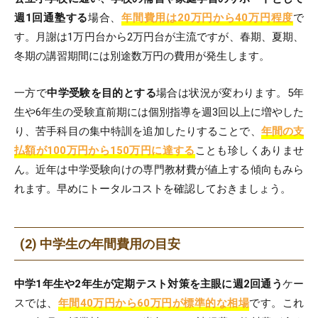
週1回通塾する
場合、
年間費用は20万円から40万円程度
で
す。月謝は1万円台から2万円台が主流ですが、春期、夏期、
冬期の講習期間には別途数万円の費用が発生します。
一方で
中学受験を目的とする
場合は状況が変わります。5年
生や6年生の受験直前期には個別指導を週3回以上に増やした
り、苦手科目の集中特訓を追加したりすることで、
年間の支
払額が100万円から150万円に達する
ことも珍しくありませ
ん。近年は中学受験向けの専門教材費が値上する傾向もみら
れます。早めにトータルコストを確認しておきましょう。
(2) 中学生の年間費用の目安
中学1年生や2年生が定期テスト対策を主眼に週2回通う
ケー
スでは、
年間40万円から60万円が標準的な相場
です。これ