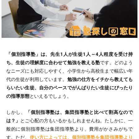
「個別指導塾」は、先生1人が生徒1人～4人程度を受け持
ち、生徒の理解度に合わせて勉強を教える塾
です。どのよう
なニーズにも対応しやすく、小学生から高校生まで幅広い年
代の生徒が利用しています。
勉強の仕方をイチから教えても
らいたい生徒、自分のペースでがんばりたい生徒にぴったり
の指導形態
といえるでしょう。
しかし、
「個別指導塾は、集団指導塾と比べて割高なので
は？」
とご心配の方もいるかもしれませんね。たしかに、一
般的に個別指導塾は集団指導塾より、費用がかさみがちで
す。ただ、
使い方によっては、個別指導塾を集団指導塾より