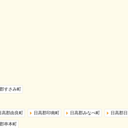
郡すさみ町
日高郡由良町
日高郡印南町
日高郡みなべ町
日高郡日
郡串本町