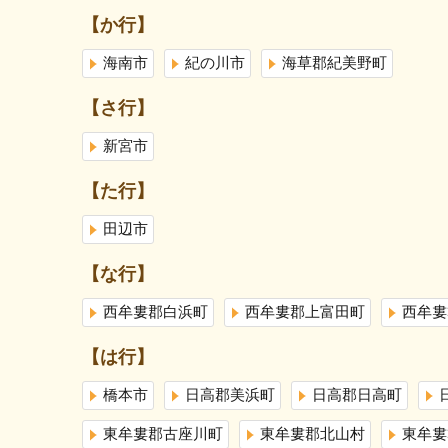
【か行】
海南市
紀の川市
海草郡紀美野町
【さ行】
新宮市
【た行】
田辺市
【な行】
西牟婁郡白浜町
西牟婁郡上富田町
西牟婁
【は行】
橋本市
日高郡美浜町
日高郡日高町
東牟婁郡古座川町
東牟婁郡北山村
東牟婁