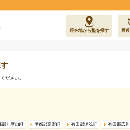
現在地から塾を探す
最近
探す
しください。
都郡九度山町
伊都郡高野町
有田郡湯浅町
有田郡広川