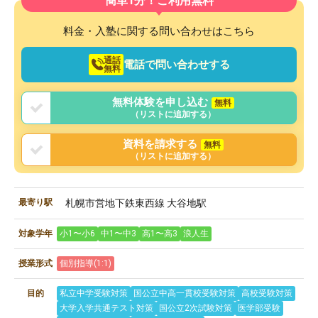
簡単1分！ご利用無料
料金・入塾に関する問い合わせはこちら
通話
電話で問い合わせする
無料
無料体験を申し込む
無料
（リストに追加する）
資料を請求する
無料
（リストに追加する）
最寄り駅
札幌市営地下鉄東西線 大谷地駅
対象学年
小1〜小6
中1〜中3
高1〜高3
浪人生
授業形式
個別指導(1:1)
目的
私立中学受験対策
国公立中高一貫校受験対策
高校受験対策
大学入学共通テスト対策
国公立2次試験対策
医学部受験