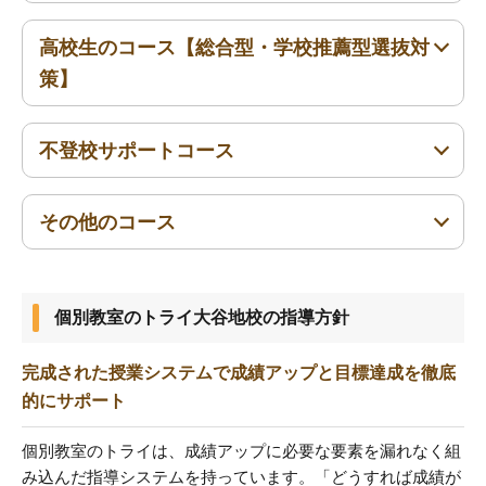
高校生のコース【総合型・学校推薦型選抜対
高1〜高3
策】
不登校サポートコース
高1〜高3
その他のコース
小1〜小6
中1〜中3
高1〜高3
小1〜小6
中1〜中3
高1〜高3
浪人生
個別教室のトライ大谷地校の指導方針
完成された授業システムで成績アップと目標達成を徹底
的にサポート
個別教室のトライは、成績アップに必要な要素を漏れなく組
み込んだ指導システムを持っています。「どうすれば成績が