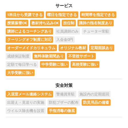
サービス
1科目から受講できる
曜日を指定できる
時間帯を指定できる
授業振替OK
教材持ち込みOK
担任制
講師の指名制度あり
講師によるコーチングあり
社員講師のみ
チューター常駐
クーリングオフ制度に対応
入会金0円
オーダーメイドカリキュラム
オリジナル教材
定期面談あり
成績保証制度
無料体験期間あり
不登校サポート
定額で毎日学べる
中学受験に強い
高校受験に強い
大学受験に強い
安全対策
入退室メール連絡システム
警備員常駐
施設内の定期巡回
出迎え・見送りの実施
防犯ブザーの配布
防災用品の備蓄
ウイルス除去機を設置
手指消毒の徹底