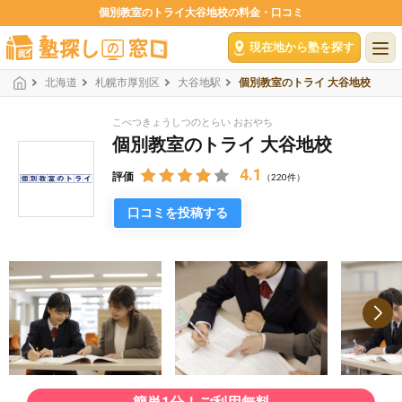
個別教室のトライ大谷地校の料金・口コミ
現在地から塾を探す
北海道
札幌市厚別区
大谷地駅
個別教室のトライ 大谷地校
こべつきょうしつのとらい おおやち
個別教室のトライ 大谷地校
4.1
評価
（220件）
口コミを投稿する