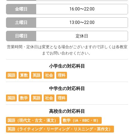
金曜日
16:00〜22:00
土曜日
13:00〜22:00
日曜日
定休日
営業時間・定休日は変更となる場合がございますので詳しくは各教室
までお問い合わせください。
小学生の対応科目
国語
算数
英語
社会
理科
中学生の対応科目
国語
数学
英語
社会
理科
高校生の対応科目
国語（現代文・古文・漢文）
数学（ⅠA・ⅡBC・Ⅲ）
英語（ライティング・リーディング・リスニング・英作文）