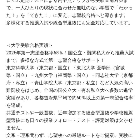
日々の定期テストによる内申点アップから受験直前対策ま
で、一人ひとりの現状に合わせた無駄のない学習で「わかっ
た！」を「できた！」に変え、志望校合格へと導きます。
多様化する推薦入試や総合型選抜にも完全対応しています。
＜大学受験合格実績＞
2025年第一志望合格率68％！国公立・難関私大から推薦入試
まで、多様な方式で第一志望合格をサポート！
東京科学大学（東京都・国立）・東北大学 医学部（宮城
県・国立）・九州大学（福岡県・国立）・同志社大学（京都
府・私立）・青山学院大学（東京都・私立）など人気の高い
難関校をはじめ、全国の国公立大・有名私立大へ多数の進学
実績があり、各都道府県平均で約60％以上の第一志望合格率
を達成。
共通テストや一般選抜、近年増加する総合型選抜や学校推薦
型選抜にも日々の授業フォロー・テスト・評定対策は欠かせ
ません。
文系・理系問わず、志望校への最短ルートをご提案。受験に