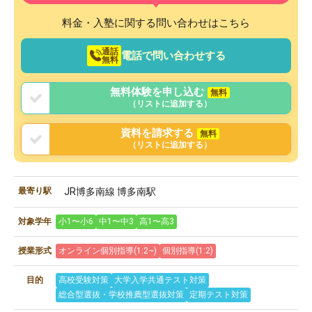
料金・入塾に関する問い合わせはこちら
通話
電話で問い合わせする
無料
無料体験を申し込む
無料
（リストに追加する）
資料を請求する
無料
（リストに追加する）
最寄り駅
JR博多南線 博多南駅
対象学年
小1〜小6
中1〜中3
高1〜高3
授業形式
オンライン個別指導(1:2~)
個別指導(1:2)
目的
高校受験対策
大学入学共通テスト対策
総合型選抜・学校推薦型選抜対策
定期テスト対策