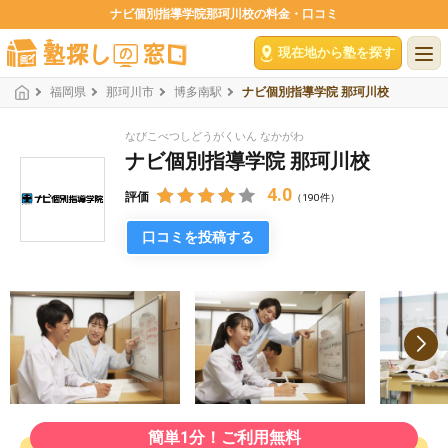
ナビ個別指導学院那珂川校の料金・口コミ
現在地から塾を探す
福岡県
那珂川市
博多南駅
ナビ個別指導学院 那珂川校
なびこべつしどうがくいん なかがわ
ナビ個別指導学院 那珂川校
4.0
評価
（190件）
口コミを投稿する
簡単1分！ご利用無料