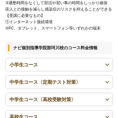
③通塾時間をなくして部活や習い事の時間をしっかり確保
④人との接触を減らし感染症のリスクを抑えることができる
【受講に必要なもの】
①インターネット接続環境
②PC、タブレット、スマートフォン等いずれかの端末
ナビ個別指導学院那珂川校のコース料金情報
小学生コース
中学生コース〈定期テスト対策〉
小1〜小6
中学生コース〈高校受験対策〉
中1〜中3
高校生コース