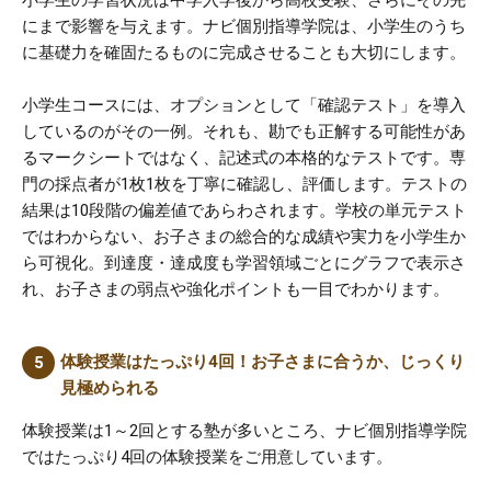
小学生の学習状況は中学入学後から高校受験、さらにその先
にまで影響を与えます。ナビ個別指導学院は、小学生のうち
に基礎力を確固たるものに完成させることも大切にします。
小学生コースには、オプションとして「確認テスト」を導入
しているのがその一例。それも、勘でも正解する可能性があ
るマークシートではなく、記述式の本格的なテストです。専
門の採点者が1枚1枚を丁寧に確認し、評価します。テストの
結果は10段階の偏差値であらわされます。学校の単元テスト
ではわからない、お子さまの総合的な成績や実力を小学生か
ら可視化。到達度・達成度も学習領域ごとにグラフで表示さ
れ、お子さまの弱点や強化ポイントも一目でわかります。
体験授業はたっぷり4回！お子さまに合うか、じっくり
見極められる
体験授業は1～2回とする塾が多いところ、ナビ個別指導学院
ではたっぷり4回の体験授業をご用意しています。