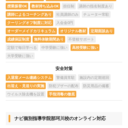
授業振替OK
教材持ち込みOK
担任制
講師の指名制度あり
講師によるコーチングあり
社員講師のみ
チューター常駐
クーリングオフ制度に対応
入会金0円
オーダーメイドカリキュラム
オリジナル教材
定期面談あり
成績保証制度
無料体験期間あり
不登校サポート
定額で毎日学べる
中学受験に強い
高校受験に強い
大学受験に強い
安全対策
入退室メール連絡システム
警備員常駐
施設内の定期巡回
出迎え・見送りの実施
防犯ブザーの配布
防災用品の備蓄
ウイルス除去機を設置
手指消毒の徹底
ナビ個別指導学院那珂川校のオンライン対応