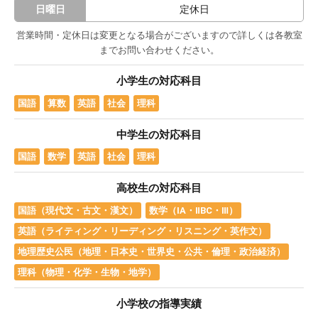
日曜日
定休日
営業時間・定休日は変更となる場合がございますので詳しくは各教室
までお問い合わせください。
小学生の対応科目
国語
算数
英語
社会
理科
中学生の対応科目
国語
数学
英語
社会
理科
高校生の対応科目
国語（現代文・古文・漢文）
数学（ⅠA・ⅡBC・Ⅲ）
英語（ライティング・リーディング・リスニング・英作文）
地理歴史公民（地理・日本史・世界史・公共・倫理・政治経済）
理科（物理・化学・生物・地学）
小学校の指導実績