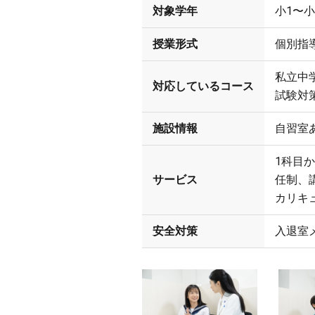
対象学年
小1〜小
授業形式
個別指導(
私立中
対応しているコース
試験対
施設情報
自習室
1科目
サービス
任制、
カリキ
安全対策
入退室