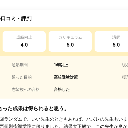
の口コミ・評判
成績向上
カリキュラム
講師
4.0
5.0
5.0
通塾期間
1年以上
現
通った目的
高校受験対策
授
志望校への合格
合格した
合った成果は得られると思う。
回ランダムで、いい先生のときもあれば、ハズレの先生もいま
西個別指導学院に移りました。結果大正解で、この先生が良か