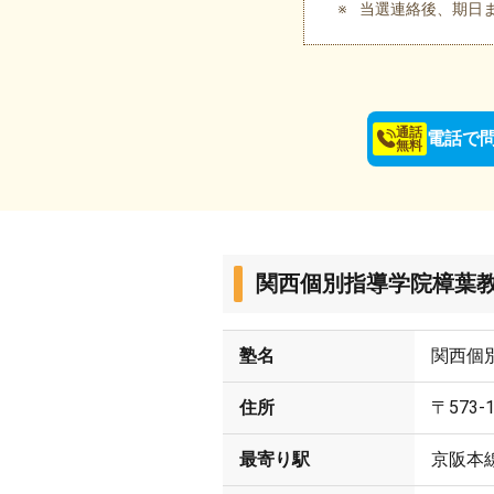
当選連絡後、期日
通話
電話で
無料
関西個別指導学院樟葉
塾名
関西個
住所
〒573
最寄り駅
京阪本