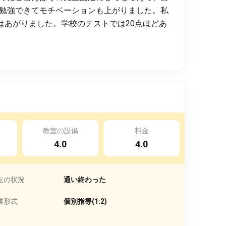
勉強できてモチベーションも上がりました。私
はあがりました。学校のテストでは20点ほどあ
教室の設備
料金
4.0
4.0
在の状況
通い終わった
業形式
個別指導(1:2)