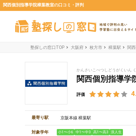
関西個別指導学院樟葉教室の口コミ・評判
塾探しの窓口TOP
大阪府
枚方市
樟葉駅
関西
かんさいこべつしどうがくいん 
関西個別指導学院
4
評価
最寄り駅
京阪本線 樟葉駅
対象学年
小1〜小6
中1〜中3
高1〜高3
浪人生