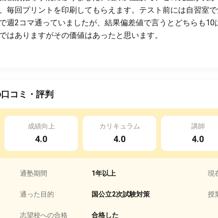
、毎回プリントを印刷してもらえます。テスト前には自習室で
で週2コマ通っていましたが、結果偏差値で言うとどちらも10
ではありますがその価値はあったと思います。
の口コミ・評判
成績向上
カリキュラム
講師
4.0
4.0
4.0
通塾期間
1年以上
現
通った目的
国公立2次試験対策
授
志望校への合格
合格した