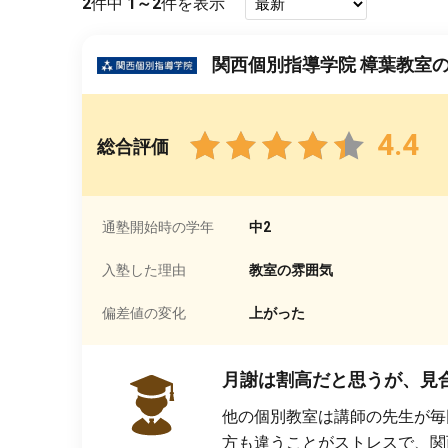
2
件中
1～2
件を表示
関西個別指導学院 樟葉教室
4.4
総合評価
通塾開始時の学年
中2
入塾した理由
教室の雰囲気
偏差値の変化
上がった
月謝は割高だと思うが、見
他の個別教室は講師の先生が毎
方も違うことがストレスで、関