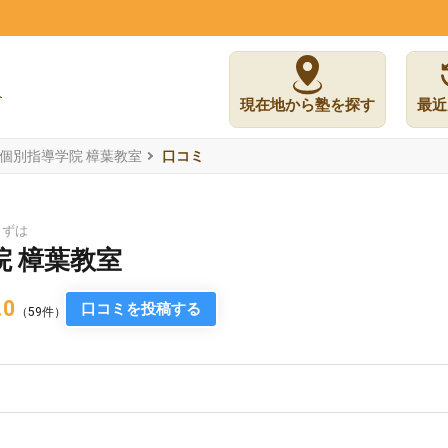
現在地から塾を探す
最近
個別指導学院 樟葉教室
口コミ
くずは
 樟葉教室
.0
口コミを投稿する
（59件）