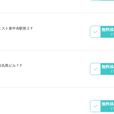
ミスト泉中央駅前２Ｆ
無料体
（
命丸島ビル７Ｆ
無料体
（
Ｆ
無料体
（