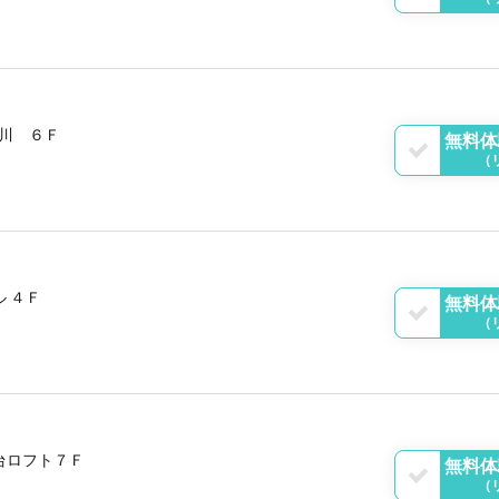
川 ６Ｆ
無料体
（
 ４Ｆ
無料体
（
台ロフト７Ｆ
無料体
（