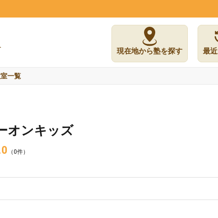
現在地から塾を探す
最近
教室一覧
ーオンキッズ
.0
（0件）