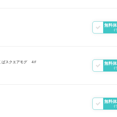
無料体
（
くばスクエアモグ ４F
無料体
（
無料体
（