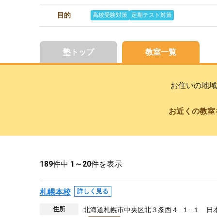
目的
高校受験対策
定期テスト対策
塾トップ
教室一覧
お住いの地域
お近くの教室
189
件中
1～20
件を表示
札幌本校
詳しく見る
住所
北海道札幌市中央区北３条西４−１−１ 日