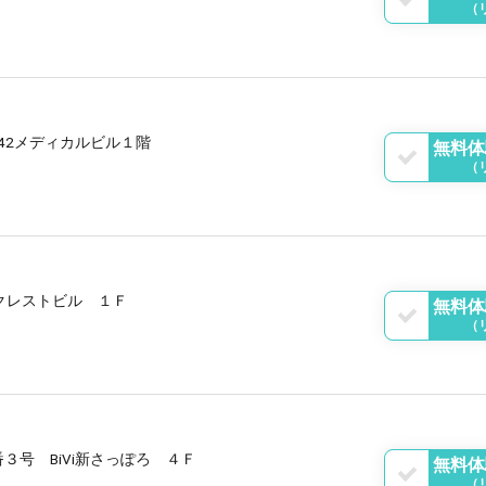
（
N42メディカルビル１階
無料体
（
クレストビル １Ｆ
無料体
（
号 BiVi新さっぽろ ４Ｆ
無料体
（