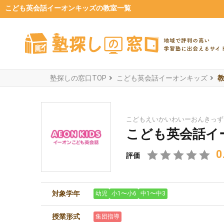
こども英会話イーオンキッズの教室一覧
塾探しの窓口TOP
こども英会話イーオンキッズ
こどもえいかいわいーおんきっず
こども英会話イ
0
評価
対象学年
幼児
小1〜小6
中1〜中3
授業形式
集団指導