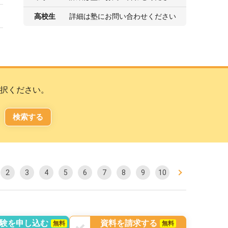
高校生
詳細は塾にお問い合わせください
択ください。
検索する
2
3
4
5
6
7
8
9
10
験を申し込む
資料を請求する
無料
無料