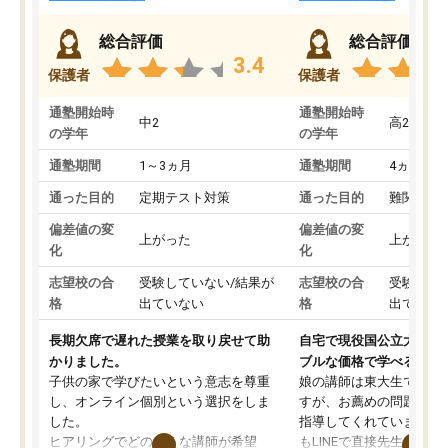
総合評価
総合評価
3.4
保護者
保護者
通塾開始時
通塾開始時
中2
高2
の学年
の学年
通塾期間
1～3ヵ月
通塾期間
4ヵ月～1
通った目的
定期テスト対策
通った目的
難関私立
偏差値の変
偏差値の変
上がった
上がった
化
化
志望校の合
受験していない/結果が
志望校の合
受験して
格
出ていない
格
出ていな
長期欠席で遅れた授業を取り戻せて助
自宅で現役国公立大学生
かりました。
ブルな価格で学べる
子供の家で学びたいという意志を尊重
娘の講師は東大生では無
し、オンライン個別という選択をしま
すが、お薦めの問題集や
した。
指導してくれています。2
ヒアリングでどのような講師が希望
もLINEで直接先生に質問