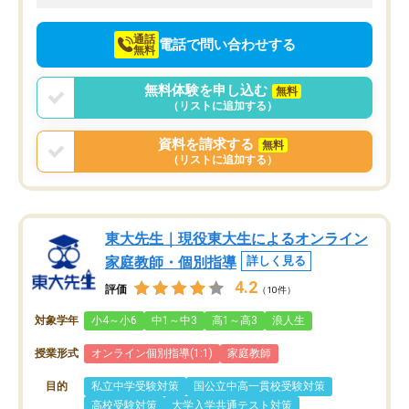
向けて頑張っています。
通話
電話で問い合わせする
無料
無料体験を申し込む
無料
（リストに追加する）
資料を請求する
無料
（リストに追加する）
東大先生｜現役東大生によるオンライン
家庭教師・個別指導
詳しく見る
4.2
評価
（10件）
対象学年
小4～小6
中1～中3
高1～高3
浪人生
授業形式
オンライン個別指導(1:1)
家庭教師
目的
私立中学受験対策
国公立中高一貫校受験対策
高校受験対策
大学入学共通テスト対策