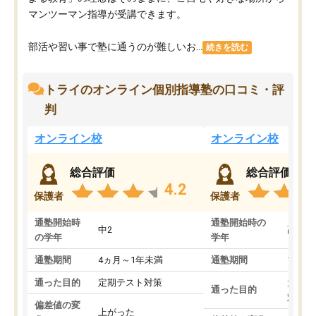
マンツーマン指導が受講できます。
部活や習い事で塾に通うのが難しいお...
続きを読む
トライのオンライン個別指導塾の口コミ・評
判
オンライン校
オンライン校
総合評価
総合評価
4.2
保護者
保護者
通塾開始時
通塾開始時の
中2
高3
の学年
学年
通塾期間
4ヵ月～1年未満
通塾期間
1～3
通った目的
定期テスト対策
大学入
通った目的
対策
偏差値の変
上がった