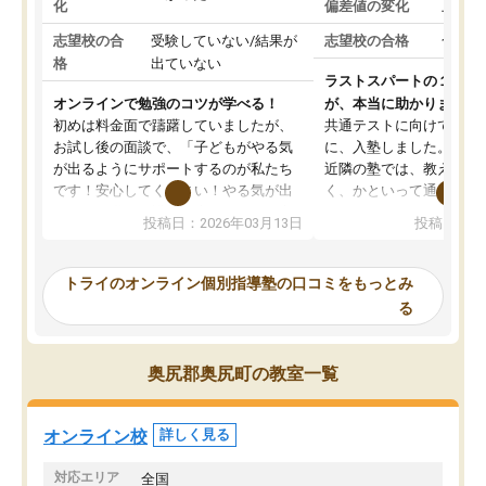
化
偏差値の変化
上がっ
志望校の合
受験していない/結果が
志望校の合格
合格し
格
出ていない
ラストスパートの１か月
オンラインで勉強のコツが学べる！
が、本当に助かりました
初めは料金面で躊躇していましたが、
共通テストに向けての追
お試し後の面談で、「子どもがやる気
に、入塾しました。田舎
が出るようにサポートするのが私たち
近隣の塾では、教えても
です！安心してください！やる気が出
く、かといって通うには
ないのは私たち講師の責任です」と言
が、トライならオンライ
投稿日：2026年03月13日
投稿日：20
ってくださり、確かに！と考えて、思
可能なので本当に助かり
い切って入塾しました。英語が苦手だ
テストの内容重視でした
ったんですが、学生の先生から学ぶこ
らないところをピンポイ
トライのオンライン個別指導塾の口コミをもっとみ
とで、勉強のコツみたいなものをつか
頂いて、とてもわかりや
る
み、徐々に成績が上がったらいいなと
していました。一生を左
思っていました。何が今足りないのか
スト、多少お金がかかっ
を的確に指導いただき、子どももびっ
思い切って入塾してよか
奥尻郡奥尻町の教室一覧
くりするほど楽しんでやる気を持って
塾を受けています。狙い通り、少しず
つ成績も上がり、苦手意識も無くなっ
オンライン校
詳しく見る
てきたので、さらに苦手な数学も追加
でお願いしました。来年の高校受験に
対応エリア
全国