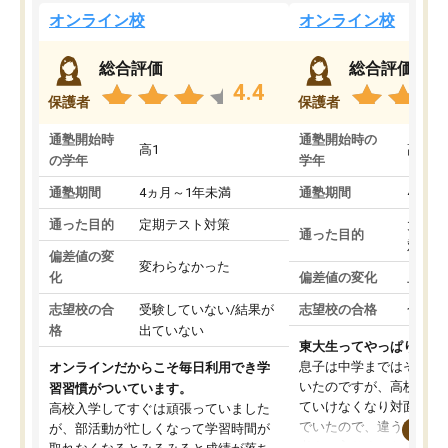
オンライン校
オンライン校
総合評価
総合評価
4.4
保護者
保護者
通塾開始時
通塾開始時の
高1
高3
の学年
学年
通塾期間
4ヵ月～1年未満
通塾期間
4ヵ月
通った目的
定期テスト対策
大学入
通った目的
対策
偏差値の変
変わらなかった
化
偏差値の変化
上がっ
志望校の合
受験していない/結果が
志望校の合格
合格し
格
出ていない
東大生ってやっぱりすご
息子は中学まではそこそ
オンラインだからこそ毎日利用でき学
いたのですが、高校に入
習習慣がついています。
ていけなくなり対面の塾
高校入学してすぐは頑張っていました
でいたので、違うアプロ
が、部活動が忙しくなって学習時間が
考えて入りました。地元