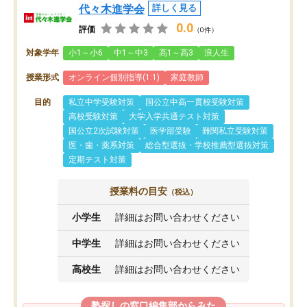
代々木進学会
詳しく見る
0.0
評価
（0件）
対象学年
小1～小6
中1～中3
高1～高3
浪人生
授業形式
オンライン個別指導(1:1)
家庭教師
目的
私立中学受験対策
国公立中高一貫校受験対策
高校受験対策
大学入学共通テスト対策
国公立2次試験対策
医学部受験
難関私立受験対策
医・歯・薬系対策
総合型選抜・学校推薦型選抜対策
定期テスト対策
授業料の目安
（税込）
小学生
詳細はお問い合わせください
中学生
詳細はお問い合わせください
高校生
詳細はお問い合わせください
塾探しの窓口編集部からみた