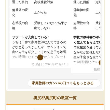
通った目的
高校受験対策
通った目的
定期テス
偏差値の変
偏差値の変
上がった
上がった
化
化
志望校の合
受験していない/結果が
志望校の合
受験して
格
出ていない
格
出ていな
サポートが充実している！
学校の教科書のポイント
うちは田舎で家庭教師なんてできるの
く教えてもらえている
かなと思ってましたが、オンラインで
体験授業を受けて入塾し
良い先生を紹介してくれて息子も毎週
なかなか勉強しない息子
その時間になると自分からタブレット
生が予定表を立ててくれ
を開いてzoomを繋げるようになりまし
つ学習習慣がついてきま
投稿日：2025年01月21日
た！5科目なんでもOKなのもとても気
オンラインで週に一度の
投稿日：20
に入っています
指導が無い日も予定表に
成績もだいぶ下の方でしたが、通い始
したり、LINEでわから
めて1年ほどだった今では平均点以上の
問できるのでとても助か
家庭教師のガンバの口コミをもっとみる
科目が増えてきました！あと1年受験ま
であるので無料の週末教室を使用しな
がら頑張って欲しいと思います！
奥尻郡奥尻町の教室一覧