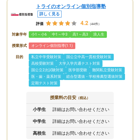
トライのオンライン個別指導塾
詳しく見る
4.2
評価
（44件）
対象学年
小1～小6
中1～中3
高1～高3
浪人生
授業形式
オンライン個別指導(1:1)
目的
私立中学受験対策
国公立中高一貫校受験対策
高校受験対策
大学入学共通テスト対策
国公立2次試験対策
医学部受験
難関私立受験対策
医・歯・薬系対策
総合型選抜・学校推薦型選抜対策
定期テスト対策
授業料の目安
（税込）
小学生
詳細はお問い合わせください
中学生
詳細はお問い合わせください
高校生
詳細はお問い合わせください