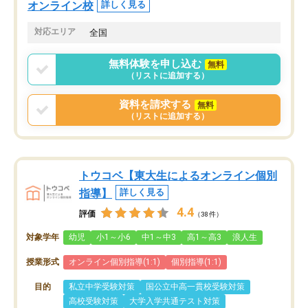
オンライン校
詳しく見る
対応エリア
全国
無料体験を申し込む
無料
（リストに追加する）
資料を請求する
無料
（リストに追加する）
トウコベ【東大生によるオンライン個別
指導】
詳しく見る
4.4
評価
（38件）
対象学年
幼児
小1～小6
中1～中3
高1～高3
浪人生
授業形式
オンライン個別指導(1:1)
個別指導(1:1)
目的
私立中学受験対策
国公立中高一貫校受験対策
高校受験対策
大学入学共通テスト対策