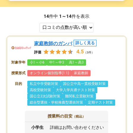
14
件中
1～14
件を表示
家庭教師のガンバ
詳しく見る
4.5
評価
（3件）
対象学年
小1～小6
中1～中3
高1～高3
授業形式
オンライン個別指導(1:1)
家庭教師
目的
私立中学受験対策
国公立中高一貫校受験対策
高校受験対策
大学入学共通テスト対策
国公立2次試験対策
難関私立受験対策
総合型選抜・学校推薦型選抜対策
定期テスト対策
授業料の目安
（税込）
小学生
詳細はお問い合わせください