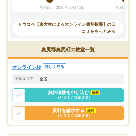
か、オプションは付帯するかなど選ぶ
教科でも)。受講科目や
投稿日：2025年09月12日
投稿日：20
事が出来ました。
めれるので、個人に合っ
講師とのマッチング後講師との初回ミ
ると思います。カリキュ
ーティングを行い、その講師で良いか
いなのがあり(有料)、受
トウコベ【東大生によるオンライン個別指導】の口
他の講師を希望するか子供との相性も
ことをどんなスケジュー
コミをもっとみる
見てから講師を決定する事ができま
くか相談したのですが、
す。
ち期待したものではなく
うちの子は、初回面談の講師の方で決
内容でした。それでも明
奥尻郡奥尻町の教室一覧
定しました。
やる気も出ましたし、苦
くなってきたようなので
オンラインツールを使用した単語帳の
お願いして良かったと思
オンライン校
詳しく見る
共有があり宿題もそちらで出される形
も合わなければチェンジ
でした。
娘は3科目ともずっと同
対応エリア
全国
2ヶ月で担当講師の方がお辞めになると
言う事で講師変更の申し出があり、あ
無料体験を申し込む
無料
まりに短期での変更だった為、塾に通
（リストに追加する）
う事にして退会しました。遅れも取り
戻せ、授業内容や講師の方は良かった
資料を請求する
無料
と思います。
（リストに追加する）