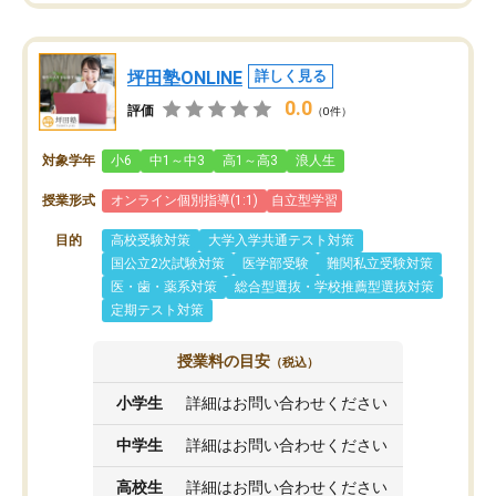
坪田塾ONLINE
詳しく見る
0.0
評価
（0件）
対象学年
小6
中1～中3
高1～高3
浪人生
授業形式
オンライン個別指導(1:1)
自立型学習
目的
高校受験対策
大学入学共通テスト対策
国公立2次試験対策
医学部受験
難関私立受験対策
医・歯・薬系対策
総合型選抜・学校推薦型選抜対策
定期テスト対策
授業料の目安
（税込）
小学生
詳細はお問い合わせください
中学生
詳細はお問い合わせください
高校生
詳細はお問い合わせください