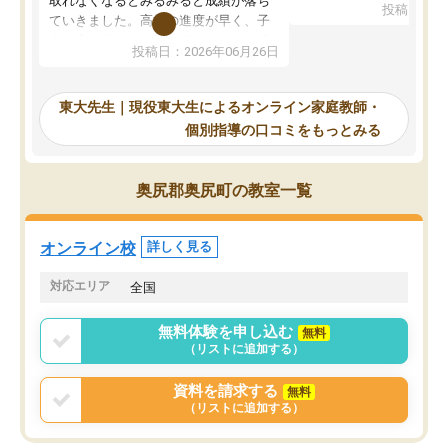
取れなくなるとみるみると成績が落ち
投稿日：20
で、当初は模試でD判定
ていきました。高校の進度が早く、子
していたのですが、やは
供も家に帰って勉強の話すると嫌な反
投稿日：2026年06月26日
験勉強に詳しく、先生か
応を示します。東大先生にお願いして
受け合格できました。ま
からは効率的な計画を先生が立ててく
自習室が毎日使えていつ
れるので、親としても安心です。毎日
東大先生｜現役東大生によるオンライン家庭教師・
るのが心強かったようで
使える自習室とかもあり、わからない
個別指導の口コミをもっとみる
謝です。
ところがあれば先生が回答してくれる
のも重宝しています。
奥尻郡奥尻町の教室一覧
オンライン校
詳しく見る
対応エリア
全国
無料体験を申し込む
無料
（リストに追加する）
資料を請求する
無料
（リストに追加する）