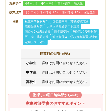
対象学年
小1～小6
中1～中3
高1～高3
浪人生
授業形式
オンライン個別指導(1:1)
個別指導(1:1)
家庭教師
目的
私立中学受験対策
国公立中高一貫校受験対策
高校受験対策
大学入学共通テスト対策
国公立2次試験対策
医学部受験
難関私立受験対策
医・歯・薬系対策
総合型選抜・学校推薦型選抜対策
定期テスト対策
授業料の目安
（税込）
小学生
詳細はお問い合わせください
中学生
詳細はお問い合わせください
高校生
詳細はお問い合わせください
塾探しの窓口編集部からみた
家庭教師学参のおすすめポイント