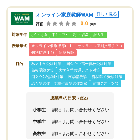
オンライン家庭教師WAM
詳しく見る
0.0
評価
（0件）
対象学年
小1～小6
中1～中3
高1～高3
浪人生
授業形式
オンライン個別指導(1:1)
オンライン個別指導(1:2~)
個別指導(1:1)
家庭教師
目的
私立中学受験対策
国公立中高一貫校受験対策
高校受験対策
大学入学共通テスト対策
国公立2次試験対策
医学部受験
難関私立受験対策
総合型選抜・学校推薦型選抜対策
定期テスト対策
授業料の目安
（税込）
小学生
詳細はお問い合わせください
中学生
詳細はお問い合わせください
高校生
詳細はお問い合わせください