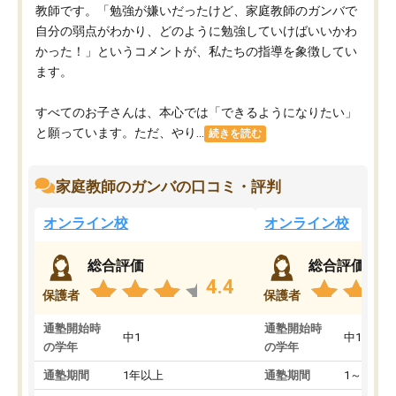
教師です。「勉強が嫌いだったけど、家庭教師のガンバで
自分の弱点がわかり、どのように勉強していけばいいかわ
かった！」というコメントが、私たちの指導を象徴してい
ます。
すべてのお子さんは、本心では「できるようになりたい」
と願っています。ただ、やり...
続きを読む
家庭教師のガンバの口コミ・評判
オンライン校
オンライン校
総合評価
総合評価
4.4
保護者
保護者
通塾開始時
通塾開始時
中1
中1
の学年
の学年
通塾期間
1年以上
通塾期間
1～3ヵ月