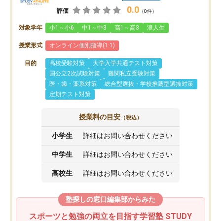
0.0
評価
（0件）
対象学年
小1～小6
中1～中3
高1～高3
浪人生
授業形式
オンライン個別指導(1:1)
目的
高校受験対策
大学入学共通テスト対策
国公立2次試験対策
難関私立受験対策
医・歯・薬系対策
総合型選抜・学校推薦型選抜対策
定期テスト対策
授業料の目安
（税込）
小学生
詳細はお問い合わせください
中学生
詳細はお問い合わせください
高校生
詳細はお問い合わせください
塾探しの窓口編集部からみた
スポーツと勉強の両立を目指す学習塾 STUDY