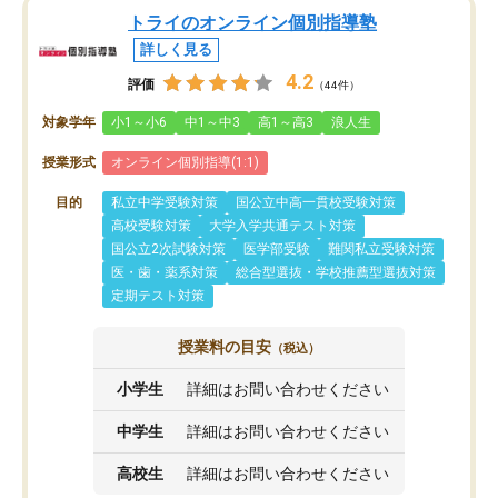
トライのオンライン個別指導塾
詳しく見る
4.2
評価
（44件）
対象学年
小1～小6
中1～中3
高1～高3
浪人生
授業形式
オンライン個別指導(1:1)
目的
私立中学受験対策
国公立中高一貫校受験対策
高校受験対策
大学入学共通テスト対策
国公立2次試験対策
医学部受験
難関私立受験対策
医・歯・薬系対策
総合型選抜・学校推薦型選抜対策
定期テスト対策
授業料の目安
（税込）
小学生
詳細はお問い合わせください
中学生
詳細はお問い合わせください
高校生
詳細はお問い合わせください