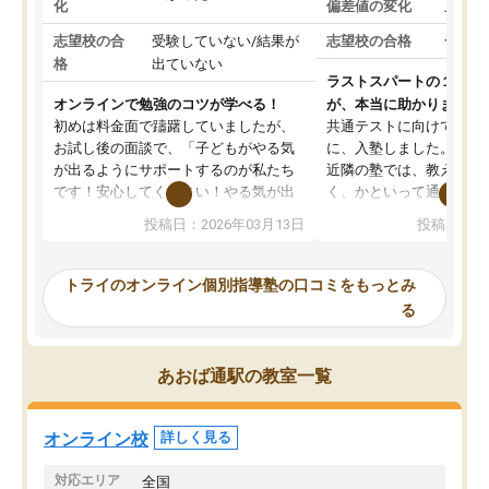
化
偏差値の変化
上がっ
志望校の合
受験していない/結果が
志望校の合格
合格し
格
出ていない
ラストスパートの１か月
オンラインで勉強のコツが学べる！
が、本当に助かりました
初めは料金面で躊躇していましたが、
共通テストに向けての追
お試し後の面談で、「子どもがやる気
に、入塾しました。田舎
が出るようにサポートするのが私たち
近隣の塾では、教えても
です！安心してください！やる気が出
く、かといって通うには
ないのは私たち講師の責任です」と言
が、トライならオンライ
投稿日：2026年03月13日
投稿日：20
ってくださり、確かに！と考えて、思
可能なので本当に助かり
い切って入塾しました。英語が苦手だ
テストの内容重視でした
ったんですが、学生の先生から学ぶこ
らないところをピンポイ
トライのオンライン個別指導塾の口コミをもっとみ
とで、勉強のコツみたいなものをつか
頂いて、とてもわかりや
る
み、徐々に成績が上がったらいいなと
していました。一生を左
思っていました。何が今足りないのか
スト、多少お金がかかっ
を的確に指導いただき、子どももびっ
思い切って入塾してよか
あおば通駅の教室一覧
くりするほど楽しんでやる気を持って
塾を受けています。狙い通り、少しず
つ成績も上がり、苦手意識も無くなっ
オンライン校
詳しく見る
てきたので、さらに苦手な数学も追加
でお願いしました。来年の高校受験に
対応エリア
全国