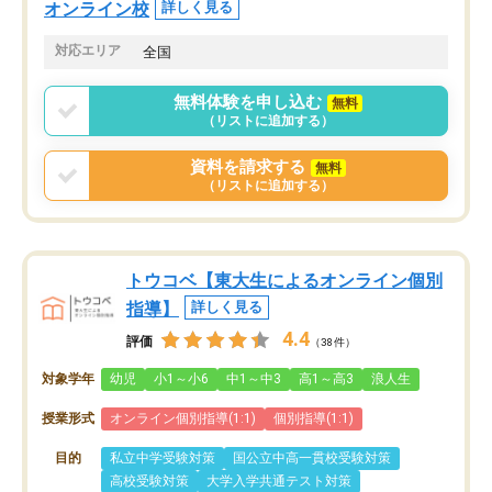
オンライン校
詳しく見る
対応エリア
全国
無料体験を申し込む
無料
（リストに追加する）
資料を請求する
無料
（リストに追加する）
トウコベ【東大生によるオンライン個別
指導】
詳しく見る
4.4
評価
（38件）
対象学年
幼児
小1～小6
中1～中3
高1～高3
浪人生
授業形式
オンライン個別指導(1:1)
個別指導(1:1)
目的
私立中学受験対策
国公立中高一貫校受験対策
高校受験対策
大学入学共通テスト対策