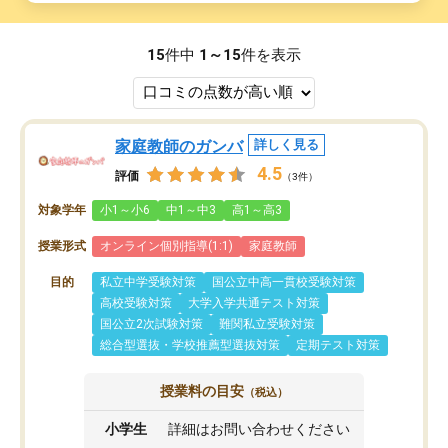
15
件中
1～15
件を表示
家庭教師のガンバ
詳しく見る
4.5
評価
（3件）
対象学年
小1～小6
中1～中3
高1～高3
授業形式
オンライン個別指導(1:1)
家庭教師
目的
私立中学受験対策
国公立中高一貫校受験対策
高校受験対策
大学入学共通テスト対策
国公立2次試験対策
難関私立受験対策
総合型選抜・学校推薦型選抜対策
定期テスト対策
授業料の目安
（税込）
小学生
詳細はお問い合わせください