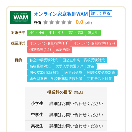
オンライン家庭教師WAM
詳しく見る
0.0
評価
（0件）
対象学年
小1～小6
中1～中3
高1～高3
浪人生
授業形式
オンライン個別指導(1:1)
オンライン個別指導(1:2~)
個別指導(1:1)
家庭教師
目的
私立中学受験対策
国公立中高一貫校受験対策
高校受験対策
大学入学共通テスト対策
国公立2次試験対策
医学部受験
難関私立受験対策
総合型選抜・学校推薦型選抜対策
定期テスト対策
授業料の目安
（税込）
小学生
詳細はお問い合わせください
中学生
詳細はお問い合わせください
高校生
詳細はお問い合わせください