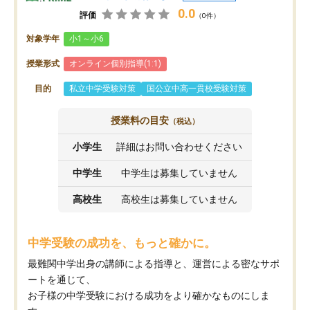
0.0
評価
（0件）
対象学年
小1～小6
授業形式
オンライン個別指導(1:1)
目的
私立中学受験対策
国公立中高一貫校受験対策
授業料の目安
（税込）
小学生
詳細はお問い合わせください
中学生
中学生は募集していません
高校生
高校生は募集していません
中学受験の成功を、もっと確かに。
最難関中学出身の講師による指導と、運営による密なサポ
ートを通じて、
お子様の中学受験における成功をより確かなものにしま