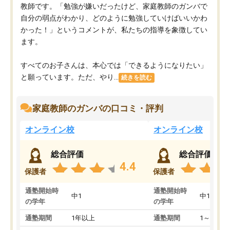
教師です。「勉強が嫌いだったけど、家庭教師のガンバで
自分の弱点がわかり、どのように勉強していけばいいかわ
かった！」というコメントが、私たちの指導を象徴してい
ます。
すべてのお子さんは、本心では「できるようになりたい」
と願っています。ただ、やり...
続きを読む
家庭教師のガンバの口コミ・評判
オンライン校
オンライン校
総合評価
総合評価
4.4
保護者
保護者
通塾開始時
通塾開始時
中1
中1
の学年
の学年
通塾期間
1年以上
通塾期間
1～3ヵ月