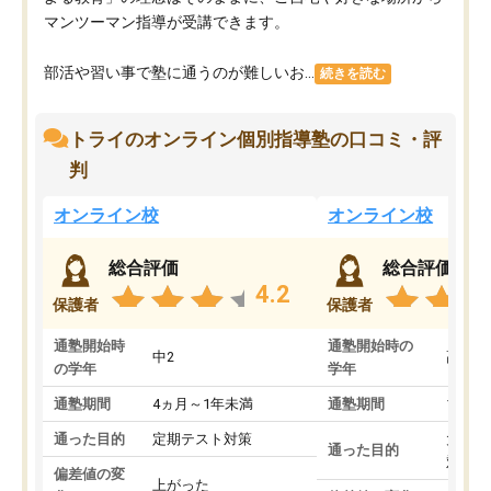
マンツーマン指導が受講できます。
部活や習い事で塾に通うのが難しいお...
続きを読む
トライのオンライン個別指導塾の口コミ・評
判
オンライン校
オンライン校
総合評価
総合評価
4.2
保護者
保護者
通塾開始時
通塾開始時の
中2
高3
の学年
学年
通塾期間
4ヵ月～1年未満
通塾期間
1～3
通った目的
定期テスト対策
大学入
通った目的
対策
偏差値の変
上がった