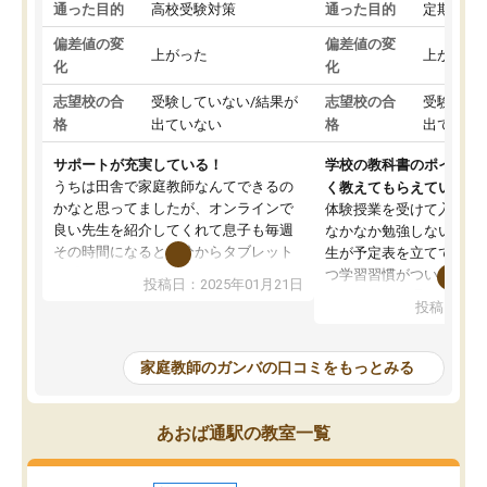
通った目的
高校受験対策
通った目的
定期テス
偏差値の変
偏差値の変
上がった
上がった
化
化
志望校の合
受験していない/結果が
志望校の合
受験して
格
出ていない
格
出ていな
サポートが充実している！
学校の教科書のポイント
うちは田舎で家庭教師なんてできるの
く教えてもらえている
かなと思ってましたが、オンラインで
体験授業を受けて入塾し
良い先生を紹介してくれて息子も毎週
なかなか勉強しない息子
その時間になると自分からタブレット
生が予定表を立ててくれ
を開いてzoomを繋げるようになりまし
つ学習習慣がついてきま
投稿日：2025年01月21日
た！5科目なんでもOKなのもとても気
オンラインで週に一度の
投稿日：20
に入っています
指導が無い日も予定表に
成績もだいぶ下の方でしたが、通い始
したり、LINEでわから
めて1年ほどだった今では平均点以上の
問できるのでとても助か
家庭教師のガンバの口コミをもっとみる
科目が増えてきました！あと1年受験ま
であるので無料の週末教室を使用しな
がら頑張って欲しいと思います！
あおば通駅の教室一覧