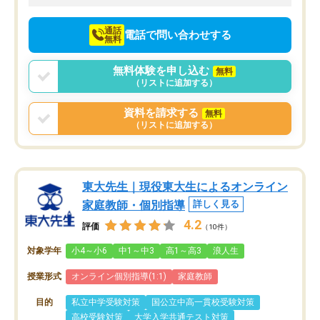
向けて頑張っています。
通話
電話で問い合わせする
無料
無料体験を申し込む
無料
（リストに追加する）
資料を請求する
無料
（リストに追加する）
東大先生｜現役東大生によるオンライン
家庭教師・個別指導
詳しく見る
4.2
評価
（10件）
対象学年
小4～小6
中1～中3
高1～高3
浪人生
授業形式
オンライン個別指導(1:1)
家庭教師
目的
私立中学受験対策
国公立中高一貫校受験対策
高校受験対策
大学入学共通テスト対策