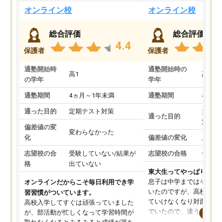
オンライン校
オンライン校
総合評価
総合評価
4.4
保護者
保護者
通塾開始時
通塾開始時の
高1
高3
の学年
学年
通塾期間
4ヵ月～1年未満
通塾期間
4ヵ月
通った目的
定期テスト対策
大学入
通った目的
対策
偏差値の変
変わらなかった
化
偏差値の変化
上がっ
志望校の合
受験していない/結果が
志望校の合格
合格し
格
出ていない
東大生ってやっぱりすご
息子は中学まではそこそ
オンラインだからこそ毎日利用でき学
いたのですが、高校に入
習習慣がついています。
ていけなくなり対面の塾
高校入学してすぐは頑張っていました
でいたので、違うアプロ
が、部活動が忙しくなって学習時間が
考えて入りました。地元