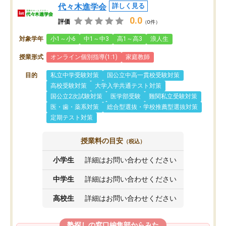
代々木進学会
詳しく見る
0.0
評価
（0件）
対象学年
小1～小6
中1～中3
高1～高3
浪人生
授業形式
オンライン個別指導(1:1)
家庭教師
目的
私立中学受験対策
国公立中高一貫校受験対策
高校受験対策
大学入学共通テスト対策
国公立2次試験対策
医学部受験
難関私立受験対策
医・歯・薬系対策
総合型選抜・学校推薦型選抜対策
定期テスト対策
授業料の目安
（税込）
小学生
詳細はお問い合わせください
中学生
詳細はお問い合わせください
高校生
詳細はお問い合わせください
塾探しの窓口編集部からみた