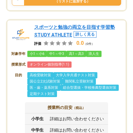
（リストに追加する）
スポーツと勉強の両立を目指す学習塾
STUDY ATHLETE
詳しく見る
0.0
評価
（0件）
対象学年
小1～小6
中1～中3
高1～高3
浪人生
授業形式
オンライン個別指導(1:1)
目的
高校受験対策
大学入学共通テスト対策
国公立2次試験対策
難関私立受験対策
医・歯・薬系対策
総合型選抜・学校推薦型選抜対策
定期テスト対策
授業料の目安
（税込）
小学生
詳細はお問い合わせください
中学生
詳細はお問い合わせください