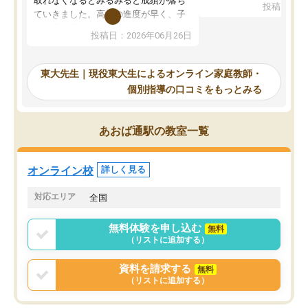
取れなくなるとみるみると成績が落ち
投稿日：20
で、当初は模試でD判定
ていきました。高校の進度が早く、子
していたのですが、やは
供も家に帰って勉強の話すると嫌な反
投稿日：2026年06月26日
験勉強に詳しく、先生か
応を示します。東大先生にお願いして
受け合格できました。ま
からは効率的な計画を先生が立ててく
自習室が毎日使えていつ
れるので、親としても安心です。毎日
東大先生｜現役東大生によるオンライン家庭教師・
るのが心強かったようで
使える自習室とかもあり、わからない
個別指導の口コミをもっとみる
謝です。
ところがあれば先生が回答してくれる
のも重宝しています。
あおば通駅の教室一覧
オンライン校
詳しく見る
対応エリア
全国
無料体験を申し込む
無料
（リストに追加する）
資料を請求する
無料
（リストに追加する）