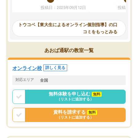
か、オプションは付帯するかなど選ぶ
教科でも)。受講科目や
投稿日：2025年09月12日
投稿日：20
事が出来ました。
めれるので、個人に合っ
講師とのマッチング後講師との初回ミ
ると思います。カリキュ
ーティングを行い、その講師で良いか
いなのがあり(有料)、受
トウコベ【東大生によるオンライン個別指導】の口
他の講師を希望するか子供との相性も
ことをどんなスケジュー
コミをもっとみる
見てから講師を決定する事ができま
くか相談したのですが、
す。
ち期待したものではなく
うちの子は、初回面談の講師の方で決
内容でした。それでも明
あおば通駅の教室一覧
定しました。
やる気も出ましたし、苦
くなってきたようなので
オンラインツールを使用した単語帳の
お願いして良かったと思
オンライン校
詳しく見る
共有があり宿題もそちらで出される形
も合わなければチェンジ
でした。
娘は3科目ともずっと同
対応エリア
全国
2ヶ月で担当講師の方がお辞めになると
言う事で講師変更の申し出があり、あ
無料体験を申し込む
無料
まりに短期での変更だった為、塾に通
（リストに追加する）
う事にして退会しました。遅れも取り
戻せ、授業内容や講師の方は良かった
資料を請求する
無料
と思います。
（リストに追加する）