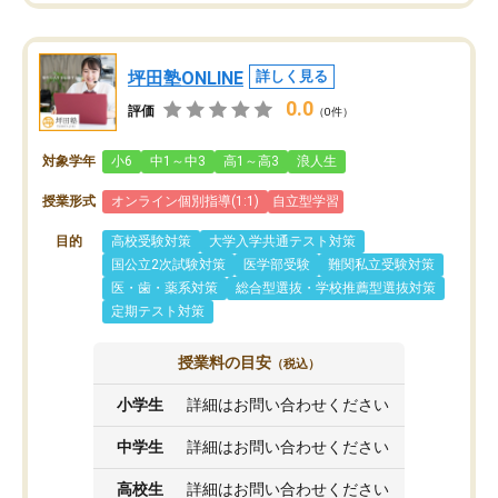
坪田塾ONLINE
詳しく見る
0.0
評価
（0件）
対象学年
小6
中1～中3
高1～高3
浪人生
授業形式
オンライン個別指導(1:1)
自立型学習
目的
高校受験対策
大学入学共通テスト対策
国公立2次試験対策
医学部受験
難関私立受験対策
医・歯・薬系対策
総合型選抜・学校推薦型選抜対策
定期テスト対策
授業料の目安
（税込）
小学生
詳細はお問い合わせください
中学生
詳細はお問い合わせください
高校生
詳細はお問い合わせください