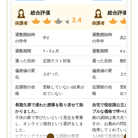
総合評価
総合評価
3.4
保護者
保護者
通塾開始時
通塾開始時
中2
高2
の学年
の学年
通塾期間
1～3ヵ月
通塾期間
4ヵ月～1
通った目的
定期テスト対策
通った目的
難関私立
偏差値の変
偏差値の変
上がった
上がった
化
化
志望校の合
受験していない/結果が
志望校の合
受験して
格
出ていない
格
出ていな
長期欠席で遅れた授業を取り戻せて助
自宅で現役国公立大学生
かりました。
ブルな価格で学べる
子供の家で学びたいという意志を尊重
娘の講師は東大生では無
し、オンライン個別という選択をしま
すが、お薦めの問題集や
した。
指導してくれています。2
ヒアリングでどのような講師が希望
もLINEで直接先生に質問