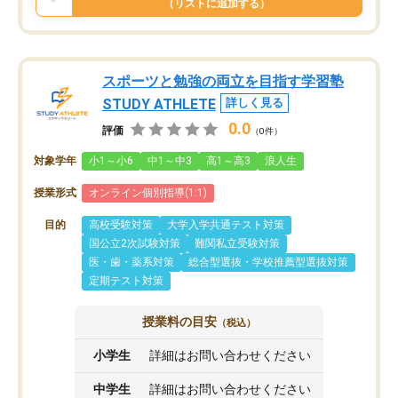
（リストに追加する）
スポーツと勉強の両立を目指す学習塾
STUDY ATHLETE
詳しく見る
0.0
評価
（0件）
対象学年
小1～小6
中1～中3
高1～高3
浪人生
授業形式
オンライン個別指導(1:1)
目的
高校受験対策
大学入学共通テスト対策
国公立2次試験対策
難関私立受験対策
医・歯・薬系対策
総合型選抜・学校推薦型選抜対策
定期テスト対策
授業料の目安
（税込）
小学生
詳細はお問い合わせください
中学生
詳細はお問い合わせください