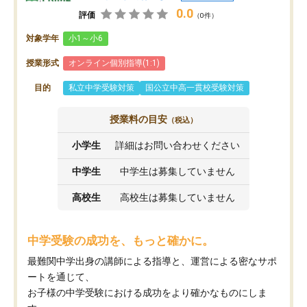
0.0
評価
（0件）
対象学年
小1～小6
授業形式
オンライン個別指導(1:1)
目的
私立中学受験対策
国公立中高一貫校受験対策
授業料の目安
（税込）
小学生
詳細はお問い合わせください
中学生
中学生は募集していません
高校生
高校生は募集していません
中学受験の成功を、もっと確かに。
最難関中学出身の講師による指導と、運営による密なサポ
ートを通じて、
お子様の中学受験における成功をより確かなものにしま