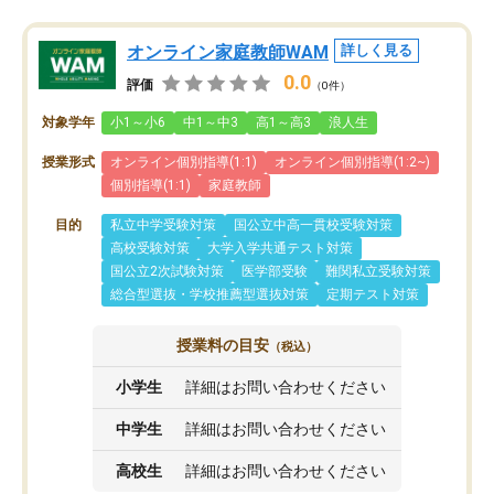
オンライン家庭教師WAM
詳しく見る
0.0
評価
（0件）
対象学年
小1～小6
中1～中3
高1～高3
浪人生
授業形式
オンライン個別指導(1:1)
オンライン個別指導(1:2~)
個別指導(1:1)
家庭教師
目的
私立中学受験対策
国公立中高一貫校受験対策
高校受験対策
大学入学共通テスト対策
国公立2次試験対策
医学部受験
難関私立受験対策
総合型選抜・学校推薦型選抜対策
定期テスト対策
授業料の目安
（税込）
小学生
詳細はお問い合わせください
中学生
詳細はお問い合わせください
高校生
詳細はお問い合わせください