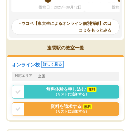
か、オプションは付帯するかなど選ぶ
教科でも)。受講科目や
投稿日：2025年09月12日
投稿日：20
事が出来ました。
めれるので、個人に合っ
講師とのマッチング後講師との初回ミ
ると思います。カリキュ
ーティングを行い、その講師で良いか
いなのがあり(有料)、受
トウコベ【東大生によるオンライン個別指導】の口
他の講師を希望するか子供との相性も
ことをどんなスケジュー
コミをもっとみる
見てから講師を決定する事ができま
くか相談したのですが、
す。
ち期待したものではなく
うちの子は、初回面談の講師の方で決
内容でした。それでも明
逢隈駅の教室一覧
定しました。
やる気も出ましたし、苦
くなってきたようなので
オンラインツールを使用した単語帳の
お願いして良かったと思
オンライン校
詳しく見る
共有があり宿題もそちらで出される形
も合わなければチェンジ
でした。
娘は3科目ともずっと同
対応エリア
全国
2ヶ月で担当講師の方がお辞めになると
言う事で講師変更の申し出があり、あ
無料体験を申し込む
無料
まりに短期での変更だった為、塾に通
（リストに追加する）
う事にして退会しました。遅れも取り
戻せ、授業内容や講師の方は良かった
資料を請求する
無料
と思います。
（リストに追加する）