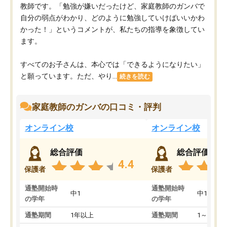
教師です。「勉強が嫌いだったけど、家庭教師のガンバで
自分の弱点がわかり、どのように勉強していけばいいかわ
かった！」というコメントが、私たちの指導を象徴してい
ます。
すべてのお子さんは、本心では「できるようになりたい」
と願っています。ただ、やり...
続きを読む
家庭教師のガンバの口コミ・評判
オンライン校
オンライン校
総合評価
総合評価
4.4
保護者
保護者
通塾開始時
通塾開始時
中1
中1
の学年
の学年
通塾期間
1年以上
通塾期間
1～3ヵ月