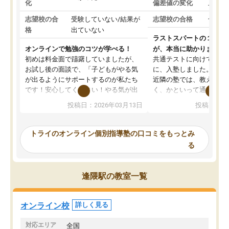
化
偏差値の変化
上がっ
志望校の合
受験していない/結果が
志望校の合格
合格し
格
出ていない
ラストスパートの１か月
オンラインで勉強のコツが学べる！
が、本当に助かりました
初めは料金面で躊躇していましたが、
共通テストに向けての追
お試し後の面談で、「子どもがやる気
に、入塾しました。田舎
が出るようにサポートするのが私たち
近隣の塾では、教えても
です！安心してください！やる気が出
く、かといって通うには
ないのは私たち講師の責任です」と言
が、トライならオンライ
投稿日：2026年03月13日
投稿日：20
ってくださり、確かに！と考えて、思
可能なので本当に助かり
い切って入塾しました。英語が苦手だ
テストの内容重視でした
ったんですが、学生の先生から学ぶこ
らないところをピンポイ
トライのオンライン個別指導塾の口コミをもっとみ
とで、勉強のコツみたいなものをつか
頂いて、とてもわかりや
る
み、徐々に成績が上がったらいいなと
していました。一生を左
思っていました。何が今足りないのか
スト、多少お金がかかっ
を的確に指導いただき、子どももびっ
思い切って入塾してよか
逢隈駅の教室一覧
くりするほど楽しんでやる気を持って
塾を受けています。狙い通り、少しず
つ成績も上がり、苦手意識も無くなっ
オンライン校
詳しく見る
てきたので、さらに苦手な数学も追加
でお願いしました。来年の高校受験に
対応エリア
全国