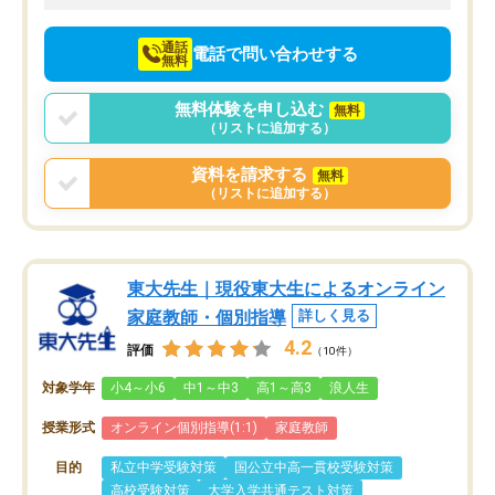
向けて頑張っています。
通話
電話で問い合わせする
無料
無料体験を申し込む
無料
（リストに追加する）
資料を請求する
無料
（リストに追加する）
東大先生｜現役東大生によるオンライン
家庭教師・個別指導
詳しく見る
4.2
評価
（10件）
対象学年
小4～小6
中1～中3
高1～高3
浪人生
授業形式
オンライン個別指導(1:1)
家庭教師
目的
私立中学受験対策
国公立中高一貫校受験対策
高校受験対策
大学入学共通テスト対策