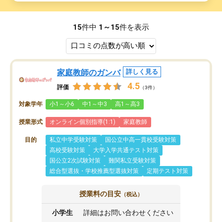
15
件中
1～15
件を表示
家庭教師のガンバ
詳しく見る
4.5
評価
（3件）
対象学年
小1～小6
中1～中3
高1～高3
授業形式
オンライン個別指導(1:1)
家庭教師
目的
私立中学受験対策
国公立中高一貫校受験対策
高校受験対策
大学入学共通テスト対策
国公立2次試験対策
難関私立受験対策
総合型選抜・学校推薦型選抜対策
定期テスト対策
授業料の目安
（税込）
小学生
詳細はお問い合わせください