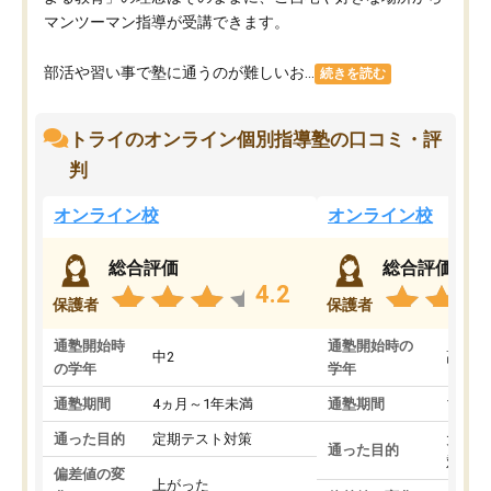
マンツーマン指導が受講できます。
部活や習い事で塾に通うのが難しいお...
続きを読む
トライのオンライン個別指導塾の口コミ・評
判
オンライン校
オンライン校
総合評価
総合評価
4.2
保護者
保護者
通塾開始時
通塾開始時の
中2
高3
の学年
学年
通塾期間
4ヵ月～1年未満
通塾期間
1～3
通った目的
定期テスト対策
大学入
通った目的
対策
偏差値の変
上がった