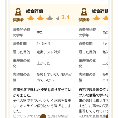
総合評価
総合評価
3.4
保護者
保護者
通塾開始時
通塾開始時
中2
高2
の学年
の学年
通塾期間
1～3ヵ月
通塾期間
4ヵ月～1
通った目的
定期テスト対策
通った目的
難関私立
偏差値の変
偏差値の変
上がった
上がった
化
化
志望校の合
受験していない/結果が
志望校の合
受験して
格
出ていない
格
出ていな
長期欠席で遅れた授業を取り戻せて助
自宅で現役国公立大学生
かりました。
ブルな価格で学べる
子供の家で学びたいという意志を尊重
娘の講師は東大生では無
し、オンライン個別という選択をしま
すが、お薦めの問題集や
した。
指導してくれています。2
ヒアリングでどのような講師が希望
もLINEで直接先生に質問