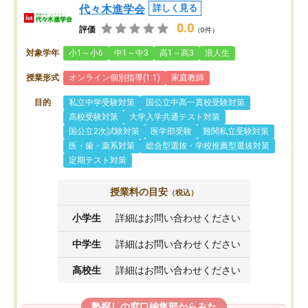
代々木進学会
詳しく見る
0.0
評価
（0件）
対象学年
小1～小6
中1～中3
高1～高3
浪人生
授業形式
オンライン個別指導(1:1)
家庭教師
目的
私立中学受験対策
国公立中高一貫校受験対策
高校受験対策
大学入学共通テスト対策
国公立2次試験対策
医学部受験
難関私立受験対策
医・歯・薬系対策
総合型選抜・学校推薦型選抜対策
定期テスト対策
授業料の目安
（税込）
小学生
詳細はお問い合わせください
中学生
詳細はお問い合わせください
高校生
詳細はお問い合わせください
塾探しの窓口編集部からみた