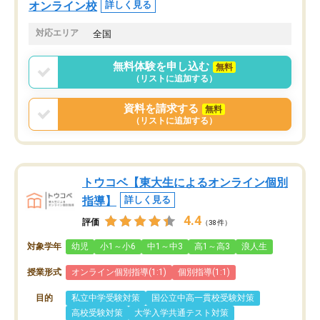
オンライン校
詳しく見る
対応エリア
全国
無料体験を申し込む
無料
（リストに追加する）
資料を請求する
無料
（リストに追加する）
トウコベ【東大生によるオンライン個別
指導】
詳しく見る
4.4
評価
（38件）
対象学年
幼児
小1～小6
中1～中3
高1～高3
浪人生
授業形式
オンライン個別指導(1:1)
個別指導(1:1)
目的
私立中学受験対策
国公立中高一貫校受験対策
高校受験対策
大学入学共通テスト対策