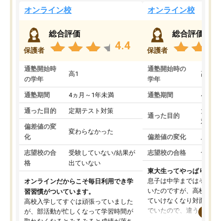
オンライン校
オンライン校
総合評価
総合評価
4.4
保護者
保護者
通塾開始時
通塾開始時の
高1
高3
の学年
学年
通塾期間
4ヵ月～1年未満
通塾期間
4ヵ月
通った目的
定期テスト対策
大学入
通った目的
対策
偏差値の変
変わらなかった
化
偏差値の変化
上がっ
志望校の合
受験していない/結果が
志望校の合格
合格し
格
出ていない
東大生ってやっぱりすご
息子は中学まではそこそ
オンラインだからこそ毎日利用でき学
いたのですが、高校に入
習習慣がついています。
ていけなくなり対面の塾
高校入学してすぐは頑張っていました
でいたので、違うアプロ
が、部活動が忙しくなって学習時間が
考えて入りました。地元