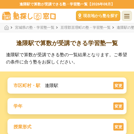
逢隈駅で算数が受講できる塾・学習塾一覧【2026年08月】
現在地から塾を探す
宮城県の塾・学習塾一覧
亘理郡亘理町の塾・学習塾一覧
逢隈駅の
逢隈駅で算数が受講できる学習塾一覧
逢隈駅で算数が受講できる塾の一覧結果となります。ご希望
の条件に合う塾をお探しください。
市区町村・駅
逢隈駅
変更
学年
変更
授業形式
変更