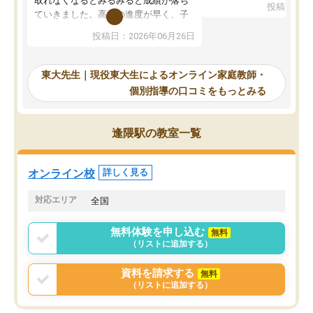
取れなくなるとみるみると成績が落ち
投稿日：20
で、当初は模試でD判定
ていきました。高校の進度が早く、子
していたのですが、やは
供も家に帰って勉強の話すると嫌な反
投稿日：2026年06月26日
験勉強に詳しく、先生か
応を示します。東大先生にお願いして
受け合格できました。ま
からは効率的な計画を先生が立ててく
自習室が毎日使えていつ
れるので、親としても安心です。毎日
東大先生｜現役東大生によるオンライン家庭教師・
るのが心強かったようで
使える自習室とかもあり、わからない
個別指導の口コミをもっとみる
謝です。
ところがあれば先生が回答してくれる
のも重宝しています。
逢隈駅の教室一覧
オンライン校
詳しく見る
対応エリア
全国
無料体験を申し込む
無料
（リストに追加する）
資料を請求する
無料
（リストに追加する）