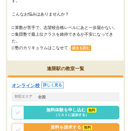
す。
こんなお悩みはありませんか？
□ 算数が苦手で、志望校合格レベルにあと一歩届かない。
□ 集団塾で最上位クラスを維持できるか不安になってき
た。
□ 塾のカリキュラムはこなせて...
続きを読む
逢隈駅の教室一覧
オンライン校
詳しく見る
対応エリア
全国
無料体験を申し込む
無料
（リストに追加する）
資料を請求する
無料