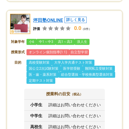
坪田塾ONLINE
詳しく見る
0.0
評価
（0件）
対象学年
小6
中1～中3
高1～高3
浪人生
授業形式
オンライン個別指導(1:1)
自立型学習
目的
高校受験対策
大学入学共通テスト対策
国公立2次試験対策
医学部受験
難関私立受験対策
医・歯・薬系対策
総合型選抜・学校推薦型選抜対策
定期テスト対策
授業料の目安
（税込）
小学生
詳細はお問い合わせください
中学生
詳細はお問い合わせください
高校生
詳細はお問い合わせください