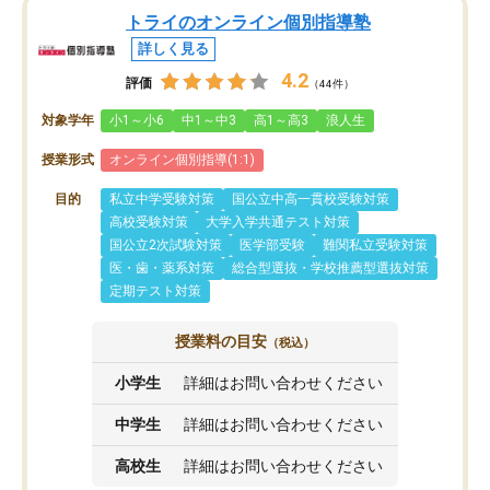
トライのオンライン個別指導塾
詳しく見る
4.2
評価
（44件）
対象学年
小1～小6
中1～中3
高1～高3
浪人生
授業形式
オンライン個別指導(1:1)
目的
私立中学受験対策
国公立中高一貫校受験対策
高校受験対策
大学入学共通テスト対策
国公立2次試験対策
医学部受験
難関私立受験対策
医・歯・薬系対策
総合型選抜・学校推薦型選抜対策
定期テスト対策
授業料の目安
（税込）
小学生
詳細はお問い合わせください
中学生
詳細はお問い合わせください
高校生
詳細はお問い合わせください