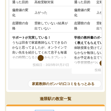
通った目的
高校受験対策
通った目的
定期テス
偏差値の変
偏差値の変
上がった
上がった
化
化
志望校の合
受験していない/結果が
志望校の合
受験して
格
出ていない
格
出ていな
サポートが充実している！
学校の教科書のポイント
うちは田舎で家庭教師なんてできるの
く教えてもらえている
かなと思ってましたが、オンラインで
体験授業を受けて入塾し
良い先生を紹介してくれて息子も毎週
なかなか勉強しない息子
その時間になると自分からタブレット
生が予定表を立ててくれ
を開いてzoomを繋げるようになりまし
つ学習習慣がついてきま
投稿日：2025年01月21日
た！5科目なんでもOKなのもとても気
オンラインで週に一度の
投稿日：20
に入っています
指導が無い日も予定表に
成績もだいぶ下の方でしたが、通い始
したり、LINEでわから
めて1年ほどだった今では平均点以上の
問できるのでとても助か
家庭教師のガンバの口コミをもっとみる
科目が増えてきました！あと1年受験ま
であるので無料の週末教室を使用しな
がら頑張って欲しいと思います！
逢隈駅の教室一覧