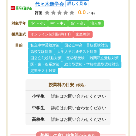
代々木進学会
詳しく見る
0.0
評価
（0件）
対象学年
小1～小6
中1～中3
高1～高3
浪人生
授業形式
オンライン個別指導(1:1)
家庭教師
目的
私立中学受験対策
国公立中高一貫校受験対策
高校受験対策
大学入学共通テスト対策
国公立2次試験対策
医学部受験
難関私立受験対策
医・歯・薬系対策
総合型選抜・学校推薦型選抜対策
定期テスト対策
授業料の目安
（税込）
小学生
詳細はお問い合わせください
中学生
詳細はお問い合わせください
高校生
詳細はお問い合わせください
塾探しの窓口編集部からみた