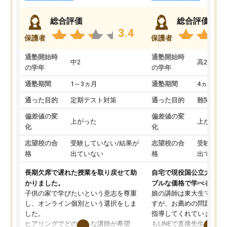
総合評価
総合評価
3.4
保護者
保護者
通塾開始時
通塾開始時
中2
高2
の学年
の学年
通塾期間
1～3ヵ月
通塾期間
4ヵ月～1
通った目的
定期テスト対策
通った目的
難関私立
偏差値の変
偏差値の変
上がった
上がった
化
化
志望校の合
受験していない/結果が
志望校の合
受験して
格
出ていない
格
出ていな
長期欠席で遅れた授業を取り戻せて助
自宅で現役国公立大学生
かりました。
ブルな価格で学べる
子供の家で学びたいという意志を尊重
娘の講師は東大生では無
し、オンライン個別という選択をしま
すが、お薦めの問題集や
した。
指導してくれています。2
ヒアリングでどのような講師が希望
もLINEで直接先生に質問