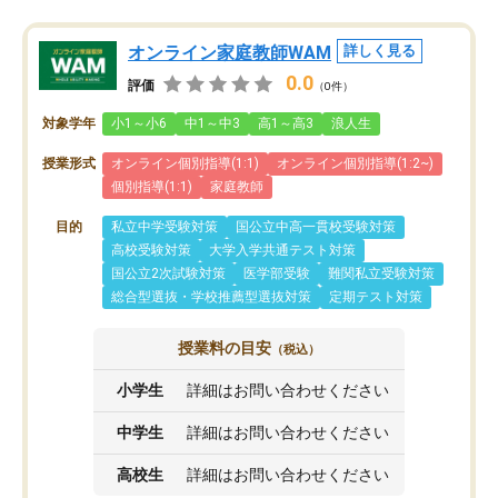
オンライン家庭教師WAM
詳しく見る
0.0
評価
（0件）
対象学年
小1～小6
中1～中3
高1～高3
浪人生
授業形式
オンライン個別指導(1:1)
オンライン個別指導(1:2~)
個別指導(1:1)
家庭教師
目的
私立中学受験対策
国公立中高一貫校受験対策
高校受験対策
大学入学共通テスト対策
国公立2次試験対策
医学部受験
難関私立受験対策
総合型選抜・学校推薦型選抜対策
定期テスト対策
授業料の目安
（税込）
小学生
詳細はお問い合わせください
中学生
詳細はお問い合わせください
高校生
詳細はお問い合わせください