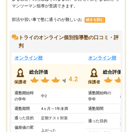
マンツーマン指導が受講できます。
部活や習い事で塾に通うのが難しいお...
続きを読む
トライのオンライン個別指導塾の口コミ・評
判
オンライン校
オンライン校
総合評価
総合評価
4.2
保護者
保護者
通塾開始時
通塾開始時の
中2
高3
の学年
学年
通塾期間
4ヵ月～1年未満
通塾期間
1～3
通った目的
定期テスト対策
大学入
通った目的
対策
偏差値の変
上がった