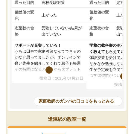
通った目的
高校受験対策
通った目的
定期テス
偏差値の変
偏差値の変
上がった
上がった
化
化
志望校の合
受験していない/結果が
志望校の合
受験して
格
出ていない
格
出ていな
サポートが充実している！
学校の教科書のポイント
うちは田舎で家庭教師なんてできるの
く教えてもらえている
かなと思ってましたが、オンラインで
体験授業を受けて入塾し
良い先生を紹介してくれて息子も毎週
なかなか勉強しない息子
その時間になると自分からタブレット
生が予定表を立ててくれ
を開いてzoomを繋げるようになりまし
つ学習習慣がついてきま
投稿日：2025年01月21日
た！5科目なんでもOKなのもとても気
オンラインで週に一度の
投稿日：20
に入っています
指導が無い日も予定表に
成績もだいぶ下の方でしたが、通い始
したり、LINEでわから
めて1年ほどだった今では平均点以上の
問できるのでとても助か
家庭教師のガンバの口コミをもっとみる
科目が増えてきました！あと1年受験ま
であるので無料の週末教室を使用しな
がら頑張って欲しいと思います！
逢隈駅の教室一覧