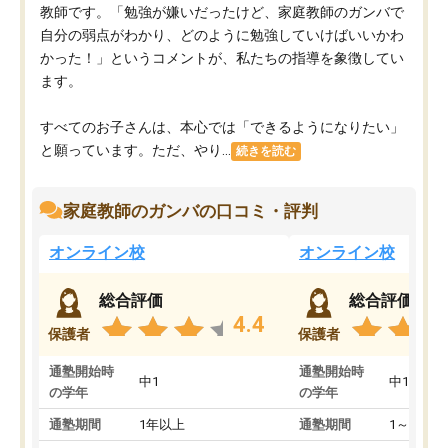
教師です。「勉強が嫌いだったけど、家庭教師のガンバで
自分の弱点がわかり、どのように勉強していけばいいかわ
かった！」というコメントが、私たちの指導を象徴してい
ます。
すべてのお子さんは、本心では「できるようになりたい」
と願っています。ただ、やり...
続きを読む
家庭教師のガンバの口コミ・評判
オンライン校
オンライン校
総合評価
総合評価
4.4
保護者
保護者
通塾開始時
通塾開始時
中1
中1
の学年
の学年
通塾期間
1年以上
通塾期間
1～3ヵ月