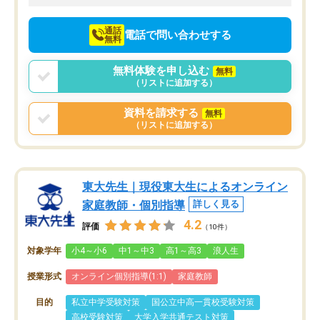
向けて頑張っています。
通話
電話で問い合わせする
無料
無料体験を申し込む
無料
（リストに追加する）
資料を請求する
無料
（リストに追加する）
東大先生｜現役東大生によるオンライン
家庭教師・個別指導
詳しく見る
4.2
評価
（10件）
対象学年
小4～小6
中1～中3
高1～高3
浪人生
授業形式
オンライン個別指導(1:1)
家庭教師
目的
私立中学受験対策
国公立中高一貫校受験対策
高校受験対策
大学入学共通テスト対策