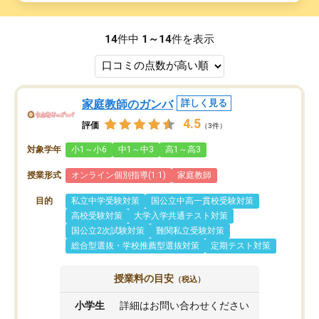
14
件中
1～14
件を表示
家庭教師のガンバ
詳しく見る
4.5
評価
（3件）
対象学年
小1～小6
中1～中3
高1～高3
授業形式
オンライン個別指導(1:1)
家庭教師
目的
私立中学受験対策
国公立中高一貫校受験対策
高校受験対策
大学入学共通テスト対策
国公立2次試験対策
難関私立受験対策
総合型選抜・学校推薦型選抜対策
定期テスト対策
授業料の目安
（税込）
小学生
詳細はお問い合わせください