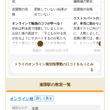
化
偏差値の変化
上がっ
志望校の合
受験していない/結果が
志望校の合格
合格し
格
出ていない
ラストスパートの１か月
オンラインで勉強のコツが学べる！
が、本当に助かりました
初めは料金面で躊躇していましたが、
共通テストに向けての追
お試し後の面談で、「子どもがやる気
に、入塾しました。田舎
が出るようにサポートするのが私たち
近隣の塾では、教えても
です！安心してください！やる気が出
く、かといって通うには
ないのは私たち講師の責任です」と言
が、トライならオンライ
投稿日：2026年03月13日
投稿日：20
ってくださり、確かに！と考えて、思
可能なので本当に助かり
い切って入塾しました。英語が苦手だ
テストの内容重視でした
ったんですが、学生の先生から学ぶこ
らないところをピンポイ
トライのオンライン個別指導塾の口コミをもっとみ
とで、勉強のコツみたいなものをつか
頂いて、とてもわかりや
る
み、徐々に成績が上がったらいいなと
していました。一生を左
思っていました。何が今足りないのか
スト、多少お金がかかっ
を的確に指導いただき、子どももびっ
思い切って入塾してよか
逢隈駅の教室一覧
くりするほど楽しんでやる気を持って
塾を受けています。狙い通り、少しず
つ成績も上がり、苦手意識も無くなっ
オンライン校
詳しく見る
てきたので、さらに苦手な数学も追加
でお願いしました。来年の高校受験に
対応エリア
全国