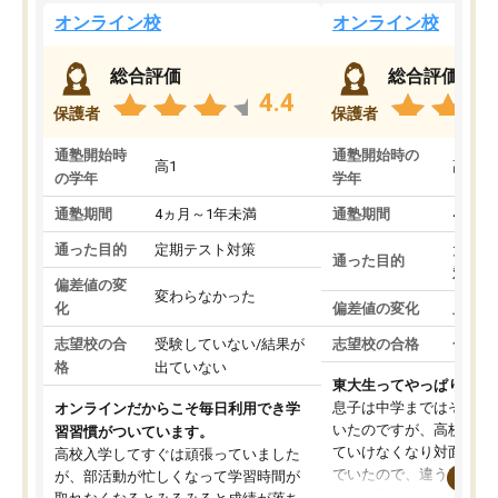
オンライン校
オンライン校
総合評価
総合評価
4.4
保護者
保護者
通塾開始時
通塾開始時の
高1
高3
の学年
学年
通塾期間
4ヵ月～1年未満
通塾期間
4ヵ月
通った目的
定期テスト対策
大学入
通った目的
対策
偏差値の変
変わらなかった
化
偏差値の変化
上がっ
志望校の合
受験していない/結果が
志望校の合格
合格し
格
出ていない
東大生ってやっぱりすご
息子は中学まではそこそ
オンラインだからこそ毎日利用でき学
いたのですが、高校に入
習習慣がついています。
ていけなくなり対面の塾
高校入学してすぐは頑張っていました
でいたので、違うアプロ
が、部活動が忙しくなって学習時間が
考えて入りました。地元