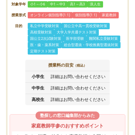
対象学年
小1～小6
中1～中3
高1～高3
浪人生
授業形式
オンライン個別指導(1:1)
個別指導(1:1)
家庭教師
目的
私立中学受験対策
国公立中高一貫校受験対策
高校受験対策
大学入学共通テスト対策
国公立2次試験対策
医学部受験
難関私立受験対策
医・歯・薬系対策
総合型選抜・学校推薦型選抜対策
定期テスト対策
授業料の目安
（税込）
小学生
詳細はお問い合わせください
中学生
詳細はお問い合わせください
高校生
詳細はお問い合わせください
塾探しの窓口編集部からみた
家庭教師学参のおすすめポイント