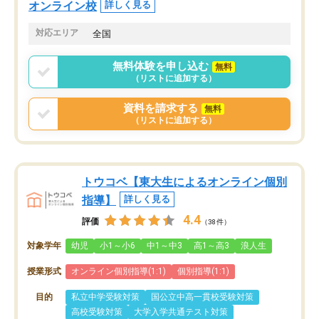
オンライン校
詳しく見る
対応エリア
全国
無料体験を申し込む
無料
（リストに追加する）
資料を請求する
無料
（リストに追加する）
トウコベ【東大生によるオンライン個別
指導】
詳しく見る
4.4
評価
（38件）
対象学年
幼児
小1～小6
中1～中3
高1～高3
浪人生
授業形式
オンライン個別指導(1:1)
個別指導(1:1)
目的
私立中学受験対策
国公立中高一貫校受験対策
高校受験対策
大学入学共通テスト対策