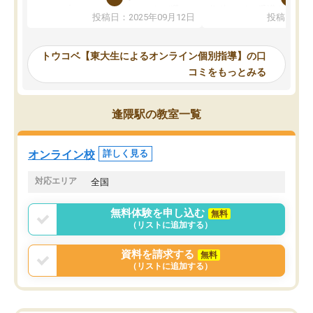
か、オプションは付帯するかなど選ぶ
教科でも)。受講科目や
投稿日：2025年09月12日
投稿日：20
事が出来ました。
めれるので、個人に合っ
講師とのマッチング後講師との初回ミ
ると思います。カリキュ
ーティングを行い、その講師で良いか
いなのがあり(有料)、受
トウコベ【東大生によるオンライン個別指導】の口
他の講師を希望するか子供との相性も
ことをどんなスケジュー
コミをもっとみる
見てから講師を決定する事ができま
くか相談したのですが、
す。
ち期待したものではなく
うちの子は、初回面談の講師の方で決
内容でした。それでも明
逢隈駅の教室一覧
定しました。
やる気も出ましたし、苦
くなってきたようなので
オンラインツールを使用した単語帳の
お願いして良かったと思
オンライン校
詳しく見る
共有があり宿題もそちらで出される形
も合わなければチェンジ
でした。
娘は3科目ともずっと同
対応エリア
全国
2ヶ月で担当講師の方がお辞めになると
言う事で講師変更の申し出があり、あ
無料体験を申し込む
無料
まりに短期での変更だった為、塾に通
（リストに追加する）
う事にして退会しました。遅れも取り
戻せ、授業内容や講師の方は良かった
資料を請求する
無料
と思います。
（リストに追加する）