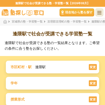
逢隈駅で社会が受講できる塾・学習塾一覧【2026年08月】
現在地から塾を探す
宮城県の塾・学習塾一覧
亘理郡亘理町の塾・学習塾一覧
逢隈駅の
逢隈駅で社会が受講できる学習塾一覧
逢隈駅で社会が受講できる塾の一覧結果となります。ご希望
の条件に合う塾をお探しください。
市区町村・駅
逢隈駅
変更
学年
変更
授業形式
変更