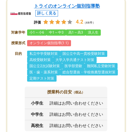
トライのオンライン個別指導塾
詳しく見る
4.2
評価
（44件）
対象学年
小1～小6
中1～中3
高1～高3
浪人生
授業形式
オンライン個別指導(1:1)
目的
私立中学受験対策
国公立中高一貫校受験対策
高校受験対策
大学入学共通テスト対策
国公立2次試験対策
医学部受験
難関私立受験対策
医・歯・薬系対策
総合型選抜・学校推薦型選抜対策
定期テスト対策
授業料の目安
（税込）
小学生
詳細はお問い合わせください
中学生
詳細はお問い合わせください
高校生
詳細はお問い合わせください