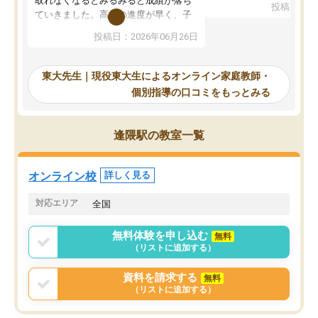
取れなくなるとみるみると成績が落ち
投稿日：20
で、当初は模試でD判定
ていきました。高校の進度が早く、子
していたのですが、やは
供も家に帰って勉強の話すると嫌な反
投稿日：2026年06月26日
験勉強に詳しく、先生か
応を示します。東大先生にお願いして
受け合格できました。ま
からは効率的な計画を先生が立ててく
自習室が毎日使えていつ
れるので、親としても安心です。毎日
東大先生｜現役東大生によるオンライン家庭教師・
るのが心強かったようで
使える自習室とかもあり、わからない
個別指導の口コミをもっとみる
謝です。
ところがあれば先生が回答してくれる
のも重宝しています。
逢隈駅の教室一覧
オンライン校
詳しく見る
対応エリア
全国
無料体験を申し込む
無料
（リストに追加する）
資料を請求する
無料
（リストに追加する）