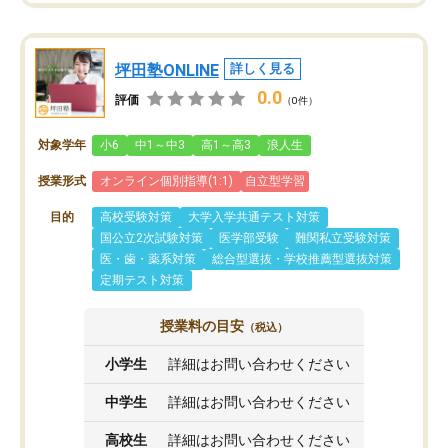
坪田塾ONLINE
詳しく見る
0.0
評価
（0件）
対象学年
小6
中1～中3
高1～高3
浪人生
授業形式
オンライン個別指導(1:1)
自立型学習
目的
高校受験対策
大学入学共通テスト対策
国公立2次試験対策
医学部受験
難関私立受験対策
医・歯・薬系対策
総合型選抜・学校推薦型選抜対策
定期テスト対策
授業料の目安
（税込）
小学生
詳細はお問い合わせください
中学生
詳細はお問い合わせください
高校生
詳細はお問い合わせください