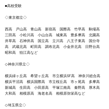
■高校受験
◇東京都立◇
西高 戸山高 青山高 新宿高 国際高 竹早高 駒場高
三田高 小松川高 小山台高 城東高 豊多摩高 北園高
井草高 石神井高 国立高 立川高 八王子東高 国分寺
高 武蔵北高 町田高 調布北高 小金井北高 日野台高
昭和高 狛江高など
◇神奈川県立◇
横浜緑ヶ丘高 希望ヶ丘高 市立横浜SF高 神奈川総合高
横浜平沼高 横浜国際高 市立桜丘高 市ヶ尾高 多摩高
新城高 生田高 小田原高 平塚江南高 秦野高 厚木高
大和高 相模原高 海老名高 相模原弥栄高など
◇埼玉県立◇