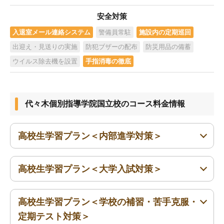
安全対策
入退室メール連絡システム
警備員常駐
施設内の定期巡回
出迎え・見送りの実施
防犯ブザーの配布
防災用品の備蓄
ウイルス除去機を設置
手指消毒の徹底
代々木個別指導学院国立校のコース料金情報
高校生学習プラン＜内部進学対策＞
高校生学習プラン＜大学入試対策＞
高1〜高3
高校生学習プラン＜学校の補習・苦手克服・
高1〜高3
定期テスト対策＞