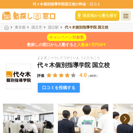
代々木個別指導学院国立校の料金・口コミ
現在地から塾を探す
東京都
国立市
国立駅
代々木個別指導学院 国立校
キャンペーン対象塾
塾探しの窓口から入塾すると
入塾金1万円OFF
よよぎこべつしどうがくいん くにたちこう
代々木個別指導学院 国立校
4.0
評価
（69件）
口コミを投稿する