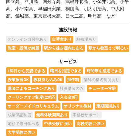
国立高、立川高、国分寺高、武蔵野北高、小金井北高、小平
高、小平南高、早稲田実業、桐朋高、明大明治高、中大附
高、錦城高、東京電機大高、日大二高、明星高 など
施設情報
オンライン自習室あり
自習室あり
駐輪場あり
教室・設備が綺麗
駅から徒歩圏内にある
駅から教室まで明るい
サービス
1科目から受講できる
曜日を指定できる
時間帯を指定できる
授業振替OK
教材持ち込みOK
担任制
講師の指名制度あり
講師によるコーチングあり
社員講師のみ
チューター常駐
クーリングオフ制度に対応
入会金0円
オーダーメイドカリキュラム
オリジナル教材
定期面談あり
成績保証制度
無料体験期間あり
不登校サポート
定額で毎日学べる
中学受験に強い
高校受験に強い
大学受験に強い