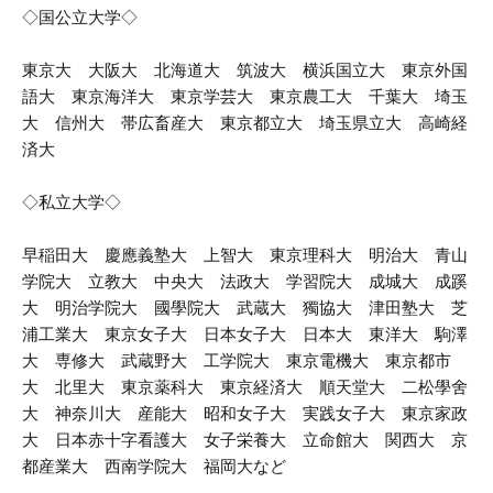
◇国公立大学◇
東京大 大阪大 北海道大 筑波大 横浜国立大 東京外国
語大 東京海洋大 東京学芸大 東京農工大 千葉大 埼玉
大 信州大 帯広畜産大 東京都立大 埼玉県立大 高崎経
済大
◇私立大学◇
早稲田大 慶應義塾大 上智大 東京理科大 明治大 青山
学院大 立教大 中央大 法政大 学習院大 成城大 成蹊
大 明治学院大 國學院大 武蔵大 獨協大 津田塾大 芝
浦工業大 東京女子大 日本女子大 日本大 東洋大 駒澤
大 専修大 武蔵野大 工学院大 東京電機大 東京都市
大 北里大 東京薬科大 東京経済大 順天堂大 二松學舍
大 神奈川大 産能大 昭和女子大 実践女子大 東京家政
大 日本赤十字看護大 女子栄養大 立命館大 関西大 京
都産業大 西南学院大 福岡大など