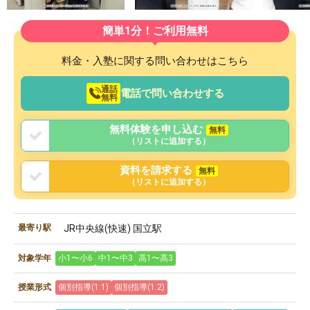
簡単1分！ご利用無料
料金・入塾に関する問い合わせはこちら
通話
電話で問い合わせする
無料
無料体験を申し込む
無料
（リストに追加する）
資料を請求する
無料
（リストに追加する）
最寄り駅
JR中央線(快速) 国立駅
対象学年
小1〜小6
中1〜中3
高1〜高3
授業形式
個別指導(1:1)
個別指導(1:2)