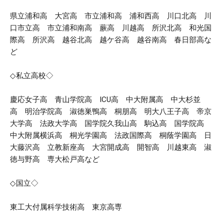
県立浦和高 大宮高 市立浦和高 浦和西高 川口北高 川
口市立高 市立浦和南高 蕨高 川越高 所沢北高 和光国
際高 所沢高 越谷北高 越ケ谷高 越谷南高 春日部高な
ど
◇私立高校◇
慶応女子高 青山学院高 ICU高 中大附属高 中大杉並
高 明治学院高 淑徳巣鴨高 桐朋高 明大八王子高 帝京
大学高 法政大学高 国学院久我山高 駒込高 国学院高
中大附属横浜高 桐光学園高 法政国際高 桐蔭学園高 日
大藤沢高 立教新座高 大宮開成高 開智高 川越東高 淑
徳与野高 専大松戸高など
◇国立◇
東工大付属科学技術高 東京高専