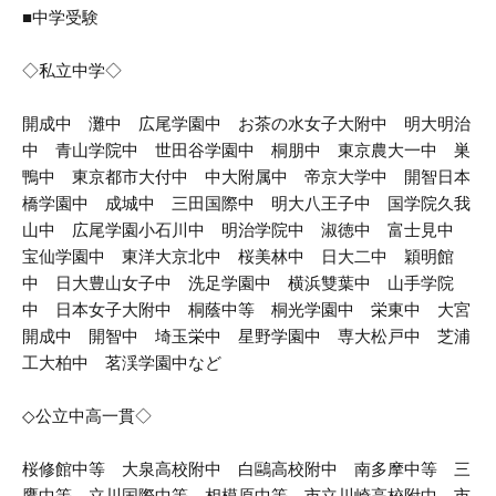
■中学受験
◇私立中学◇
開成中 灘中 広尾学園中 お茶の水女子大附中 明大明治
中 青山学院中 世田谷学園中 桐朋中 東京農大一中 巣
鴨中 東京都市大付中 中大附属中 帝京大学中 開智日本
橋学園中 成城中 三田国際中 明大八王子中 国学院久我
山中 広尾学園小石川中 明治学院中 淑徳中 富士見中
宝仙学園中 東洋大京北中 桜美林中 日大二中 穎明館
中 日大豊山女子中 洗足学園中 横浜雙葉中 山手学院
中 日本女子大附中 桐蔭中等 桐光学園中 栄東中 大宮
開成中 開智中 埼玉栄中 星野学園中 専大松戸中 芝浦
工大柏中 茗渓学園中など
◇公立中高一貫◇
桜修館中等 大泉高校附中 白鷗高校附中 南多摩中等 三
鷹中等 立川国際中等 相模原中等 市立川崎高校附中 市