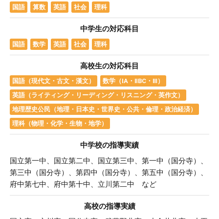
国語
算数
英語
社会
理科
中学生の対応科目
国語
数学
英語
社会
理科
高校生の対応科目
国語（現代文・古文・漢文）
数学（ⅠA・ⅡBC・Ⅲ）
英語（ライティング・リーディング・リスニング・英作文）
地理歴史公民（地理・日本史・世界史・公共・倫理・政治経済）
理科（物理・化学・生物・地学）
中学校の指導実績
国立第一中、国立第二中、国立第三中、第一中（国分寺）、
第三中（国分寺）、第四中（国分寺）、第五中（国分寺）、
府中第七中、府中第十中、立川第二中 など
高校の指導実績