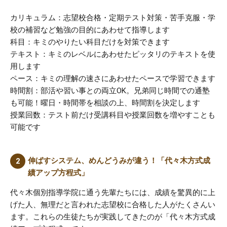
カリキュラム：志望校合格・定期テスト対策・苦手克服・学
校の補習など勉強の目的にあわせて指導します
科目：キミのやりたい科目だけを対策できます
テキスト：キミのレベルにあわせたピッタリのテキストを使
用します
ペース：キミの理解の速さにあわせたペースで学習できます
時間割：部活や習い事との両立OK。兄弟同じ時間での通塾
も可能！曜日・時間帯を相談の上、時間割を決定します
授業回数：テスト前だけ受講科目や授業回数を増やすことも
可能です
伸ばすシステム、めんどうみが違う！「代々木方式成
績アップ方程式」
代々木個別指導学院に通う先輩たちには、成績を驚異的に上
げた人、無理だと言われた志望校に合格した人がたくさんい
ます。これらの生徒たちが実践してきたのが「代々木方式成