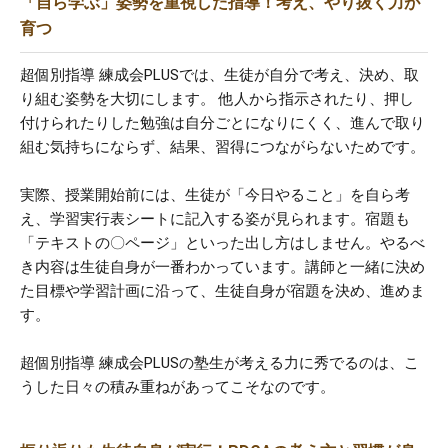
「自ら学ぶ」姿勢を重視した指導！考え、やり抜く力が
育つ
超個別指導 練成会PLUSでは、生徒が自分で考え、決め、取
り組む姿勢を大切にします。 他人から指示されたり、押し
付けられたりした勉強は自分ごとになりにくく、進んで取り
組む気持ちにならず、結果、習得につながらないためです。
実際、授業開始前には、生徒が「今日やること」を自ら考
え、学習実行表シートに記入する姿が見られます。宿題も
「テキストの〇ページ」といった出し方はしません。やるべ
き内容は生徒自身が一番わかっています。講師と一緒に決め
た目標や学習計画に沿って、生徒自身が宿題を決め、進めま
す。
超個別指導 練成会PLUSの塾生が考える力に秀でるのは、こ
うした日々の積み重ねがあってこそなのです。