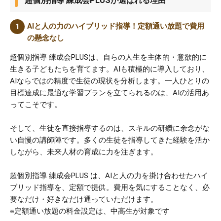
超個別指導 練成会PLUSが選ばれる理由
AIと人の力のハイブリッド指導！定額通い放題で費用
の懸念なし
超個別指導 練成会PLUSは、自らの人生を主体的・意欲的に
生きる子どもたちを育てます。AIも積極的に導入しており、
AIならではの精度で生徒の現状を分析します。一人ひとりの
目標達成に最適な学習プランを立てられるのは、AIの活用あ
ってこそです。
そして、生徒を直接指導するのは、スキルの研鑽に余念がな
い自慢の講師陣です。多くの生徒を指導してきた経験を活か
しながら、未来人材の育成に力を注ぎます。
超個別指導 練成会PLUS は、AIと人の力を掛け合わせたハイ
ブリッド指導を、定額で提供。費用を気にすることなく、必
要なだけ・好きなだけ通っていただけます。
※定額通い放題の料金設定は、中高生が対象です