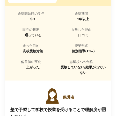
通塾開始時の学年
通塾期間
中1
1年以上
現在の状況
入塾した理由
通っている
口コミ
通った目的
授業形式
高校受験対策
個別指導(1:3~)
偏差値の変化
志望校への合格
上がった
受験していない/結果が出てい
ない
保護者
塾で予習して学校で授業を受けることで理解度が🆙