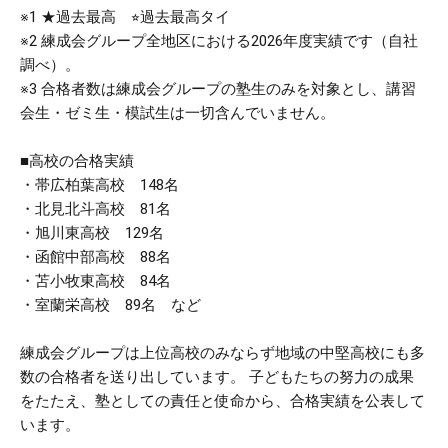
※1 ★過去最高 ⭐︎過去最高タイ
※2 練成会グループ全地区における2026年度実績です（自社
調べ）。
※3 合格者数は練成会グループの塾生のみを対象とし、講習
会生・ゼミ生・模試生は一切含んでいません。
■高校の合格実績
・帯広柏葉高校 148名
・北見北斗高校 81名
・旭川東高校 129名
・函館中部高校 88名
・苫小牧東高校 84名
・室蘭栄高校 89名 など
練成会グループは上位高校のみならず地域の中堅高校にも多
数の合格者を送り出しています。 子どもたちの努力の成果
をたたえ、塾としての責任と使命から、合格実績を公表して
います。