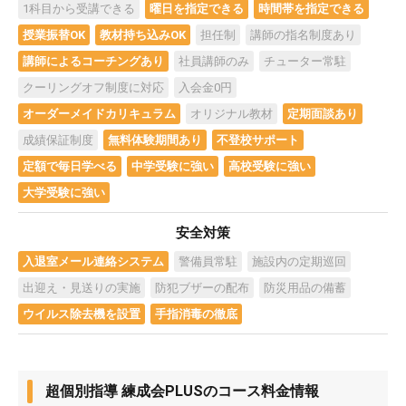
1科目から受講できる
曜日を指定できる
時間帯を指定できる
授業振替OK
教材持ち込みOK
担任制
講師の指名制度あり
講師によるコーチングあり
社員講師のみ
チューター常駐
クーリングオフ制度に対応
入会金0円
オーダーメイドカリキュラム
オリジナル教材
定期面談あり
成績保証制度
無料体験期間あり
不登校サポート
定額で毎日学べる
中学受験に強い
高校受験に強い
大学受験に強い
安全対策
入退室メール連絡システム
警備員常駐
施設内の定期巡回
出迎え・見送りの実施
防犯ブザーの配布
防災用品の備蓄
ウイルス除去機を設置
手指消毒の徹底
超個別指導 練成会PLUSのコース料金情報