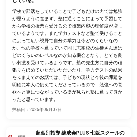
している。
学校で部活をしていることで子どもだけの力では勉強
が思うように進まず、塾に通うことによって予習して
から学校の授業を受けるので授業内容の理解度が増し
ているようです。また学力テストなど塾で受けること
によって広い視野で自分の学力は今どのくらいなの
か、他の学校へ通っていて同じ志望校の生徒さん達は
どのくらいのレベルなのか知る機会となり、とても良
い刺激を受けているようです。塾の先生方に自分の頑
張りをほめていただいただいたり、学力テストの結果
をふまえてのお話では、子どもの現状と今後の課題を
明確に本人に伝えてくださっているので、勉強への意
欲へと更につながっている姿が見られ塾に通って良か
ったと思っています。
投稿日：2026年06月07日
超個別指導 練成会PLUS 七飯スクールの