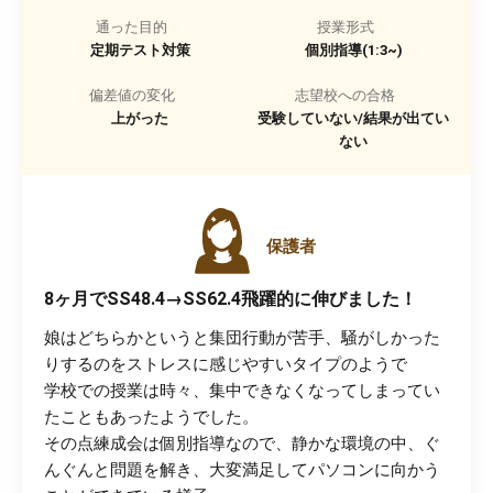
通った目的
授業形式
定期テスト対策
個別指導(1:3~)
偏差値の変化
志望校への合格
上がった
受験していない/結果が出てい
ない
保護者
8ヶ月でSS48.4→SS62.4飛躍的に伸びました！
娘はどちらかというと集団行動が苦手、騒がしかった
りするのをストレスに感じやすいタイプのようで
学校での授業は時々、集中できなくなってしまってい
たこともあったようでした。
その点練成会は個別指導なので、静かな環境の中、ぐ
んぐんと問題を解き、大変満足してパソコンに向かう