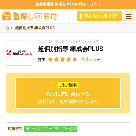
超個別指導 練成会PLUSの料金・口コミ
現在地から塾を探す
超個別指導 練成会PLUS
ちょうこべつしどう れんせいかいぷらす
超個別指導 練成会PLUS
4.4
評価
（133件）
ご利用無料
教室に問い合わせる
（資料請求・無料体験の申し込み）
対象学年
小4〜小6
中1〜中3
高1〜高3