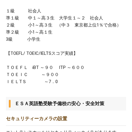
１級 社会人
準１級 中１～高３生 大学生１～２ 社会人
２級 小1～高３生 （中３ 東京都上位1％で合格）
準２級 小1～高１生
3級 小学生
【TOEFL/ TOEIC/IELTSスコア実績】
ＴＯＥＦＬ iBT ～９０ ITP ～６００
ＴＯＥＩＣ ～９００
ＩＥＬTＳ ～7．0
ＥＳＡ英語塾受験予備校の安心・安全対策
セキュリティーカメラの設置