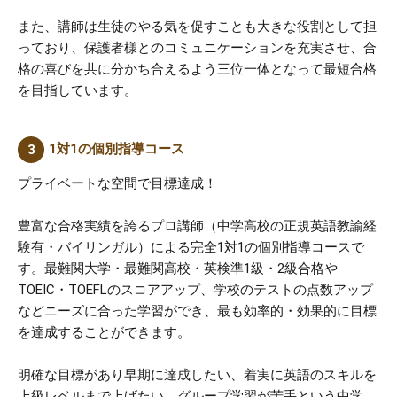
また、講師は生徒のやる気を促すことも大きな役割として担
っており、保護者様とのコミュニケーションを充実させ、合
格の喜びを共に分かち合えるよう三位一体となって最短合格
を目指しています。
1対1の個別指導コース
プライベートな空間で目標達成！
豊富な合格実績を誇るプロ講師（中学高校の正規英語教諭経
験有・バイリンガル）による完全1対1の個別指導コースで
す。最難関大学・最難関高校・英検準1級・2級合格や
TOEIC・TOEFLのスコアアップ、学校のテストの点数アップ
などニーズに合った学習ができ、最も効率的・効果的に目標
を達成することができます。
明確な目標があり早期に達成したい、着実に英語のスキルを
上級レベルまで上げたい、グループ学習が苦手という中学