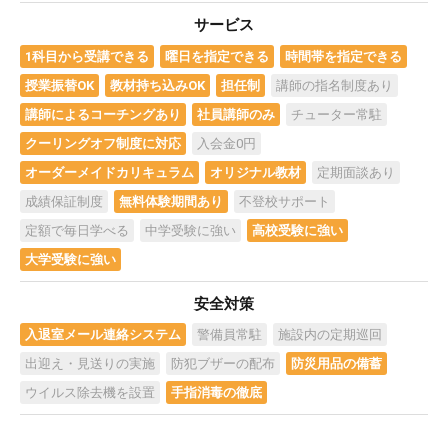
サービス
1科目から受講できる
曜日を指定できる
時間帯を指定できる
授業振替OK
教材持ち込みOK
担任制
講師の指名制度あり
講師によるコーチングあり
社員講師のみ
チューター常駐
クーリングオフ制度に対応
入会金0円
オーダーメイドカリキュラム
オリジナル教材
定期面談あり
成績保証制度
無料体験期間あり
不登校サポート
定額で毎日学べる
中学受験に強い
高校受験に強い
大学受験に強い
安全対策
入退室メール連絡システム
警備員常駐
施設内の定期巡回
出迎え・見送りの実施
防犯ブザーの配布
防災用品の備蓄
ウイルス除去機を設置
手指消毒の徹底