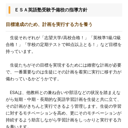
中1〜中3
高1〜高3
浪人生
ＥＳＡ英語塾受験予備校の指導方針
目標達成のため、計画を実行する力を養う
生徒それぞれが「志望大学/高校合格！」「英検準1級/2級
合格！」「学校の定期テストで80点以上とる！」など目標を
持っています。
生徒たちがその目標を実現するためには緻密な計画が必要
で、一番重要なのは生徒にその計画を着実に実行に移す力が
備わっているかどうかです。
ESAは、他教科との兼ね合いや部活などの状況を踏まえな
がら短期・中期・長期的な英語学習計画を生徒と共に立て、
その計画がきちんと実行できるよう管理します。生徒の学習
に対するモチベーションを高め、更にそのモチベーションが
持続するよう助言しながら学習計画をしっかりと実行する力
を養います。