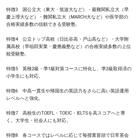
特徴3 国公立大（東大・筑波大など）・最難関私立大（早
慶上理大など）・難関私立大（MARCH大など）や医学部の
合格実績多数の信頼できる受験塾。
特徴4 公立トップ高校（日比谷高・戸山高など）・大学附
属高校（早稲田実業・慶應義塾など）の合格実績多数の上位
校受験塾。
特徴5 英検2級・準1級対策コースに特化し、準2級取得済の
小学生にも対応。
特徴6 中高一貫生や帰国生の英語力をさらに高い英語運用
レベルへと強化。
特徴7 高校生のTOEFL・TOEIC・IELTSを高スコアへと導
く。大学生・社会人にも対応。
特徴8 各コースではレベルに応じて毎授業冒頭で日常英会