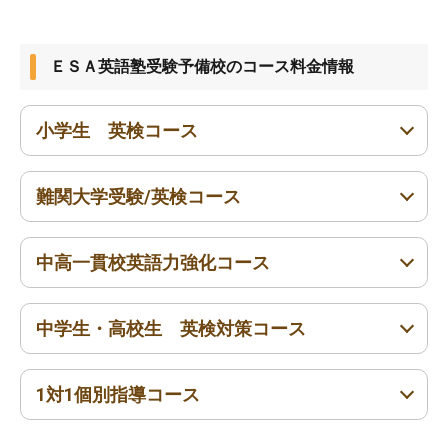
ＥＳＡ英語塾受験予備校のコース料金情報
小学生 英検コース
難関大学受験/英検コース
小1〜小6
中高一貫校英語力強化コース
高1〜高3
浪人生
中学生・高校生 英検対策コース
中1〜中3
高1〜高3
浪人生
1対1個別指導コース
中1〜中3
高1〜高3
浪人生