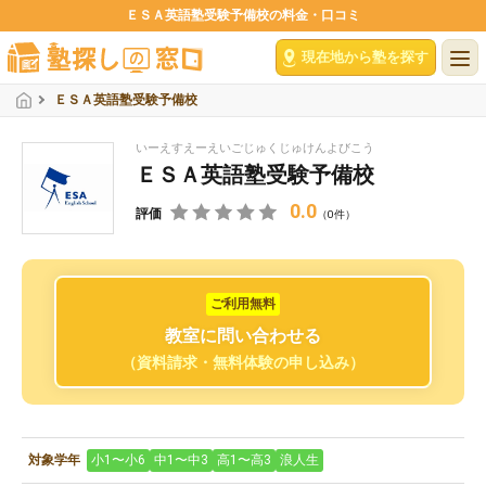
ＥＳＡ英語塾受験予備校の料金・口コミ
現在地から塾を探す
ＥＳＡ英語塾受験予備校
いーえすえーえいごじゅくじゅけんよびこう
ＥＳＡ英語塾受験予備校
0.0
評価
（0件）
ご利用無料
教室に問い合わせる
（資料請求・無料体験の申し込み）
対象学年
小1〜小6
中1〜中3
高1〜高3
浪人生