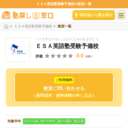
ＥＳＡ英語塾受験予備校の教室一覧
現在地から塾を探す
ＥＳＡ英語塾受験予備校
教室一覧
いーえすえーえいごじゅくじゅけんよびこう
ＥＳＡ英語塾受験予備校
0.0
評価
（0件）
ご利用無料
教室に問い合わせる
（資料請求・無料体験の申し込み）
対象学年
小1〜小6
中1〜中3
高1〜高3
浪人生