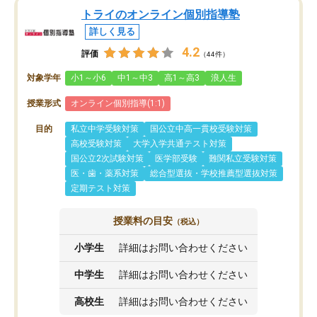
トライのオンライン個別指導塾
詳しく見る
4.2
評価
（44件）
対象学年
小1～小6
中1～中3
高1～高3
浪人生
授業形式
オンライン個別指導(1:1)
目的
私立中学受験対策
国公立中高一貫校受験対策
高校受験対策
大学入学共通テスト対策
国公立2次試験対策
医学部受験
難関私立受験対策
医・歯・薬系対策
総合型選抜・学校推薦型選抜対策
定期テスト対策
授業料の目安
（税込）
小学生
詳細はお問い合わせください
中学生
詳細はお問い合わせください
高校生
詳細はお問い合わせください