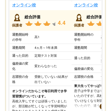
オンライン校
オンライン校
総合評価
総合評価
4.4
保護者
保護者
通塾開始時
通塾開始時の
高1
高3
の学年
学年
通塾期間
4ヵ月～1年未満
通塾期間
4ヵ月
通った目的
定期テスト対策
大学入
通った目的
対策
偏差値の変
変わらなかった
化
偏差値の変化
上がっ
志望校の合
受験していない/結果が
志望校の合格
合格し
格
出ていない
東大生ってやっぱりすご
息子は中学まではそこそ
オンラインだからこそ毎日利用でき学
いたのですが、高校に入
習習慣がついています。
ていけなくなり対面の塾
高校入学してすぐは頑張っていました
でいたので、違うアプロ
が、部活動が忙しくなって学習時間が
考えて入りました。地元