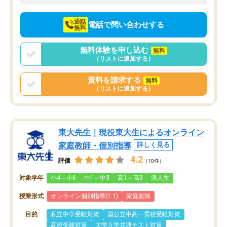
向けて頑張っています。
通話
電話で問い合わせする
無料
無料体験を申し込む
無料
（リストに追加する）
資料を請求する
無料
（リストに追加する）
東大先生｜現役東大生によるオンライン
家庭教師・個別指導
詳しく見る
4.2
評価
（10件）
対象学年
小4～小6
中1～中3
高1～高3
浪人生
授業形式
オンライン個別指導(1:1)
家庭教師
目的
私立中学受験対策
国公立中高一貫校受験対策
高校受験対策
大学入学共通テスト対策