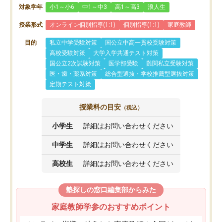
対象学年
小1～小6
中1～中3
高1～高3
浪人生
授業形式
オンライン個別指導(1:1)
個別指導(1:1)
家庭教師
目的
私立中学受験対策
国公立中高一貫校受験対策
高校受験対策
大学入学共通テスト対策
国公立2次試験対策
医学部受験
難関私立受験対策
医・歯・薬系対策
総合型選抜・学校推薦型選抜対策
定期テスト対策
授業料の目安
（税込）
小学生
詳細はお問い合わせください
中学生
詳細はお問い合わせください
高校生
詳細はお問い合わせください
塾探しの窓口編集部からみた
家庭教師学参のおすすめポイント