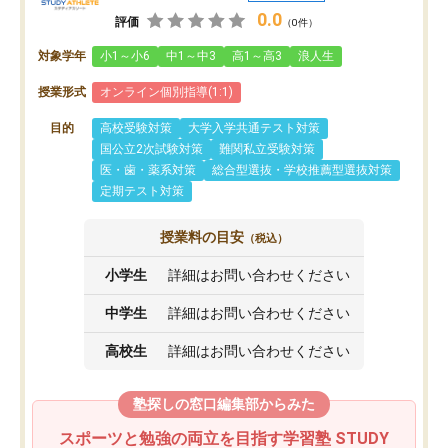
0.0
評価
（0件）
対象学年
小1～小6
中1～中3
高1～高3
浪人生
授業形式
オンライン個別指導(1:1)
目的
高校受験対策
大学入学共通テスト対策
国公立2次試験対策
難関私立受験対策
医・歯・薬系対策
総合型選抜・学校推薦型選抜対策
定期テスト対策
授業料の目安
（税込）
小学生
詳細はお問い合わせください
中学生
詳細はお問い合わせください
高校生
詳細はお問い合わせください
塾探しの窓口編集部からみた
スポーツと勉強の両立を目指す学習塾 STUDY