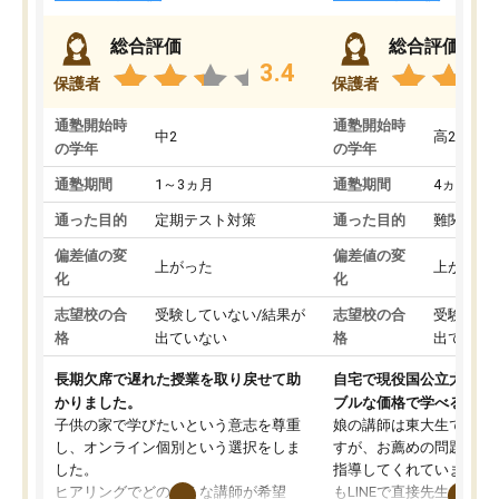
総合評価
総合評価
3.4
保護者
保護者
通塾開始時
通塾開始時
中2
高2
の学年
の学年
通塾期間
1～3ヵ月
通塾期間
4ヵ月～1
通った目的
定期テスト対策
通った目的
難関私立
偏差値の変
偏差値の変
上がった
上がった
化
化
志望校の合
受験していない/結果が
志望校の合
受験して
格
出ていない
格
出ていな
長期欠席で遅れた授業を取り戻せて助
自宅で現役国公立大学生
かりました。
ブルな価格で学べる
子供の家で学びたいという意志を尊重
娘の講師は東大生では無
し、オンライン個別という選択をしま
すが、お薦めの問題集や
した。
指導してくれています。2
ヒアリングでどのような講師が希望
もLINEで直接先生に質問