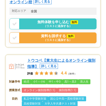
オンライン校
詳しく見る
対応エリア
全国
無料体験を申し込む
無料
（リストに追加する）
資料を請求する
無料
（リストに追加する）
トウコベ【東大生によるオンライン個別
指導】
詳しく見る
4.4
評価
（38件）
対象学年
幼児
小1～小6
中1～中3
高1～高3
浪人生
授業形式
オンライン個別指導(1:1)
個別指導(1:1)
目的
私立中学受験対策
国公立中高一貫校受験対策
高校受験対策
大学入学共通テスト対策