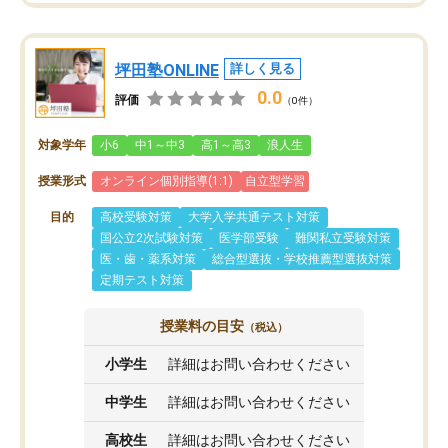
坪田塾ONLINE
詳しく見る
0.0
評価
（0件）
対象学年
小6
中1～中3
高1～高3
浪人生
授業形式
オンライン個別指導(1:1)
自立型学習
目的
高校受験対策
大学入学共通テスト対策
国公立2次試験対策
医学部受験
難関私立受験対策
医・歯・薬系対策
総合型選抜・学校推薦型選抜対策
定期テスト対策
授業料の目安
（税込）
小学生
詳細はお問い合わせください
中学生
詳細はお問い合わせください
高校生
詳細はお問い合わせください