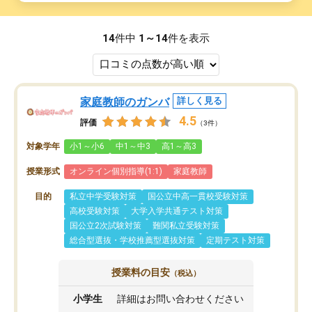
14
件中
1～14
件を表示
家庭教師のガンバ
詳しく見る
4.5
評価
（3件）
対象学年
小1～小6
中1～中3
高1～高3
授業形式
オンライン個別指導(1:1)
家庭教師
目的
私立中学受験対策
国公立中高一貫校受験対策
高校受験対策
大学入学共通テスト対策
国公立2次試験対策
難関私立受験対策
総合型選抜・学校推薦型選抜対策
定期テスト対策
授業料の目安
（税込）
小学生
詳細はお問い合わせください