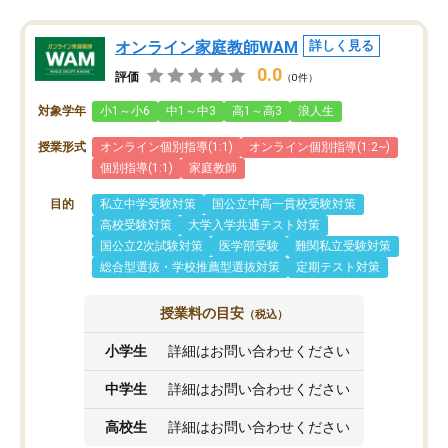
オンライン家庭教師WAM
詳しく見る
0.0
評価
（0件）
対象学年
小1～小6
中1～中3
高1～高3
浪人生
授業形式
オンライン個別指導(1:1)
オンライン個別指導(1:2~)
個別指導(1:1)
家庭教師
目的
私立中学受験対策
国公立中高一貫校受験対策
高校受験対策
大学入学共通テスト対策
国公立2次試験対策
医学部受験
難関私立受験対策
総合型選抜・学校推薦型選抜対策
定期テスト対策
授業料の目安
（税込）
小学生
詳細はお問い合わせください
中学生
詳細はお問い合わせください
高校生
詳細はお問い合わせください