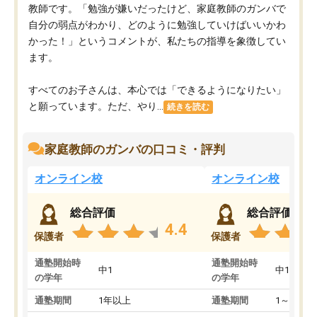
教師です。「勉強が嫌いだったけど、家庭教師のガンバで
自分の弱点がわかり、どのように勉強していけばいいかわ
かった！」というコメントが、私たちの指導を象徴してい
ます。
すべてのお子さんは、本心では「できるようになりたい」
と願っています。ただ、やり...
続きを読む
家庭教師のガンバの口コミ・評判
オンライン校
オンライン校
総合評価
総合評価
4.4
保護者
保護者
通塾開始時
通塾開始時
中1
中1
の学年
の学年
通塾期間
1年以上
通塾期間
1～3ヵ月