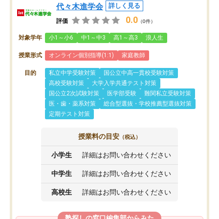
代々木進学会
詳しく見る
0.0
評価
（0件）
対象学年
小1～小6
中1～中3
高1～高3
浪人生
授業形式
オンライン個別指導(1:1)
家庭教師
目的
私立中学受験対策
国公立中高一貫校受験対策
高校受験対策
大学入学共通テスト対策
国公立2次試験対策
医学部受験
難関私立受験対策
医・歯・薬系対策
総合型選抜・学校推薦型選抜対策
定期テスト対策
授業料の目安
（税込）
小学生
詳細はお問い合わせください
中学生
詳細はお問い合わせください
高校生
詳細はお問い合わせください
塾探しの窓口編集部からみた