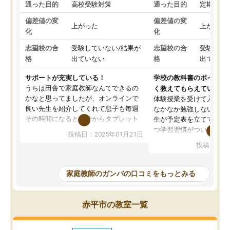
通った目的
高校受験対策
通った目的
定期テス
偏差値の変
偏差値の変
上がった
上がった
化
化
志望校の合
受験していない/結果が
志望校の合
受験して
格
出ていない
格
出ていな
サポートが充実している！
学校の教科書のポイント
うちは田舎で家庭教師なんてできるの
く教えてもらえている
かなと思ってましたが、オンラインで
体験授業を受けて入塾し
良い先生を紹介してくれて息子も毎週
なかなか勉強しない息子
その時間になると自分からタブレット
生が予定表を立ててくれ
を開いてzoomを繋げるようになりまし
つ学習習慣がついてきま
投稿日：2025年01月21日
た！5科目なんでもOKなのもとても気
オンラインで週に一度の
投稿日：20
に入っています
指導が無い日も予定表に
成績もだいぶ下の方でしたが、通い始
したり、LINEでわから
めて1年ほどだった今では平均点以上の
問できるのでとても助か
家庭教師のガンバの口コミをもっとみる
科目が増えてきました！あと1年受験ま
であるので無料の週末教室を使用しな
がら頑張って欲しいと思います！
赤平市の教室一覧