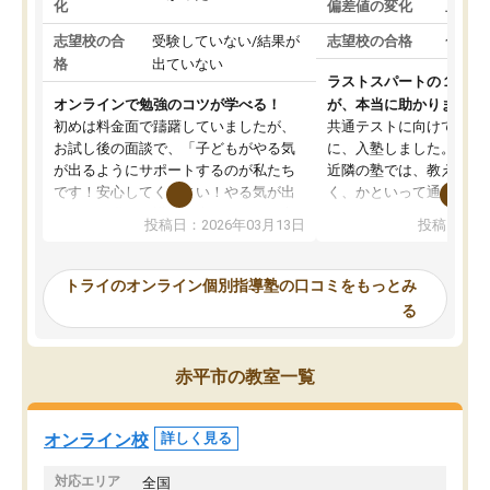
化
偏差値の変化
上がっ
志望校の合
受験していない/結果が
志望校の合格
合格し
格
出ていない
ラストスパートの１か月
オンラインで勉強のコツが学べる！
が、本当に助かりました
初めは料金面で躊躇していましたが、
共通テストに向けての追
お試し後の面談で、「子どもがやる気
に、入塾しました。田舎
が出るようにサポートするのが私たち
近隣の塾では、教えても
です！安心してください！やる気が出
く、かといって通うには
ないのは私たち講師の責任です」と言
が、トライならオンライ
投稿日：2026年03月13日
投稿日：20
ってくださり、確かに！と考えて、思
可能なので本当に助かり
い切って入塾しました。英語が苦手だ
テストの内容重視でした
ったんですが、学生の先生から学ぶこ
らないところをピンポイ
トライのオンライン個別指導塾の口コミをもっとみ
とで、勉強のコツみたいなものをつか
頂いて、とてもわかりや
る
み、徐々に成績が上がったらいいなと
していました。一生を左
思っていました。何が今足りないのか
スト、多少お金がかかっ
を的確に指導いただき、子どももびっ
思い切って入塾してよか
赤平市の教室一覧
くりするほど楽しんでやる気を持って
塾を受けています。狙い通り、少しず
つ成績も上がり、苦手意識も無くなっ
オンライン校
詳しく見る
てきたので、さらに苦手な数学も追加
でお願いしました。来年の高校受験に
対応エリア
全国