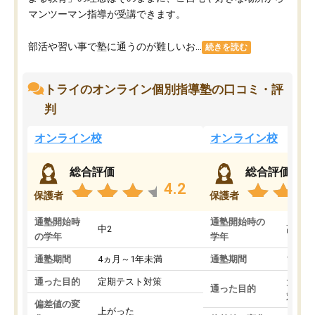
マンツーマン指導が受講できます。
部活や習い事で塾に通うのが難しいお...
続きを読む
トライのオンライン個別指導塾の口コミ・評
判
オンライン校
オンライン校
総合評価
総合評価
4.2
保護者
保護者
通塾開始時
通塾開始時の
中2
高3
の学年
学年
通塾期間
4ヵ月～1年未満
通塾期間
1～3
通った目的
定期テスト対策
大学入
通った目的
対策
偏差値の変
上がった