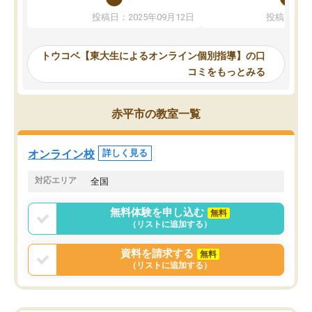
か、オプションは付帯するかなど選ぶ
教科でも)。受講科目や
投稿日：2025年09月12日
投稿日：20
事が出来ました。
めれるので、個人に合っ
講師とのマッチング後講師との初回ミ
ると思います。カリキュ
ーティングを行い、その講師で良いか
いなのがあり(有料)、受
トウコベ【東大生によるオンライン個別指導】の口
他の講師を希望するか子供との相性も
ことをどんなスケジュー
コミをもっとみる
見てから講師を決定する事ができま
くか相談したのですが、
す。
ち期待したものではなく
うちの子は、初回面談の講師の方で決
内容でした。それでも明
赤平市の教室一覧
定しました。
やる気も出ましたし、苦
くなってきたようなので
オンラインツールを使用した単語帳の
お願いして良かったと思
オンライン校
詳しく見る
共有があり宿題もそちらで出される形
も合わなければチェンジ
でした。
娘は3科目ともずっと同
対応エリア
全国
2ヶ月で担当講師の方がお辞めになると
言う事で講師変更の申し出があり、あ
無料体験を申し込む
無料
まりに短期での変更だった為、塾に通
（リストに追加する）
う事にして退会しました。遅れも取り
戻せ、授業内容や講師の方は良かった
資料を請求する
無料
と思います。
（リストに追加する）