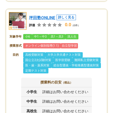
坪田塾ONLINE
詳しく見る
0.0
評価
（0件）
対象学年
小6
中1～中3
高1～高3
浪人生
授業形式
オンライン個別指導(1:1)
自立型学習
目的
高校受験対策
大学入学共通テスト対策
国公立2次試験対策
医学部受験
難関私立受験対策
医・歯・薬系対策
総合型選抜・学校推薦型選抜対策
定期テスト対策
授業料の目安
（税込）
小学生
詳細はお問い合わせください
中学生
詳細はお問い合わせください
高校生
詳細はお問い合わせください