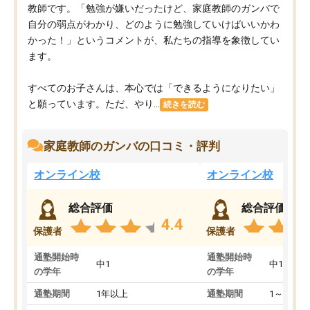
教師です。「勉強が嫌いだったけど、家庭教師のガンバで
自分の弱点がわかり、どのように勉強していけばいいかわ
かった！」というコメントが、私たちの指導を象徴してい
ます。
すべてのお子さんは、本心では「できるようになりたい」
と願っています。ただ、やり...
続きを読む
家庭教師のガンバの口コミ・評判
オンライン校
オンライン校
総合評価
総合評価
4.4
保護者
保護者
通塾開始時
通塾開始時
中1
中1
の学年
の学年
通塾期間
1年以上
通塾期間
1～3ヵ月