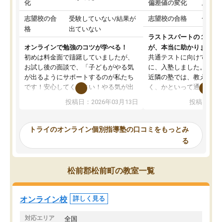
化
偏差値の変化
上がっ
志望校の合
受験していない/結果が
志望校の合格
合格し
格
出ていない
ラストスパートの１か月
オンラインで勉強のコツが学べる！
が、本当に助かりました
初めは料金面で躊躇していましたが、
共通テストに向けての追
お試し後の面談で、「子どもがやる気
に、入塾しました。田舎
が出るようにサポートするのが私たち
近隣の塾では、教えても
です！安心してください！やる気が出
く、かといって通うには
ないのは私たち講師の責任です」と言
が、トライならオンライ
投稿日：2026年03月13日
投稿日：20
ってくださり、確かに！と考えて、思
可能なので本当に助かり
い切って入塾しました。英語が苦手だ
テストの内容重視でした
ったんですが、学生の先生から学ぶこ
らないところをピンポイ
トライのオンライン個別指導塾の口コミをもっとみ
とで、勉強のコツみたいなものをつか
頂いて、とてもわかりや
る
み、徐々に成績が上がったらいいなと
していました。一生を左
思っていました。何が今足りないのか
スト、多少お金がかかっ
を的確に指導いただき、子どももびっ
思い切って入塾してよか
松前郡松前町の教室一覧
くりするほど楽しんでやる気を持って
塾を受けています。狙い通り、少しず
つ成績も上がり、苦手意識も無くなっ
オンライン校
詳しく見る
てきたので、さらに苦手な数学も追加
でお願いしました。来年の高校受験に
対応エリア
全国