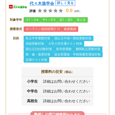
代々木進学会
詳しく見る
0.0
評価
（0件）
対象学年
小1～小6
中1～中3
高1～高3
浪人生
授業形式
オンライン個別指導(1:1)
家庭教師
目的
私立中学受験対策
国公立中高一貫校受験対策
高校受験対策
大学入学共通テスト対策
国公立2次試験対策
医学部受験
難関私立受験対策
医・歯・薬系対策
総合型選抜・学校推薦型選抜対策
定期テスト対策
授業料の目安
（税込）
小学生
詳細はお問い合わせください
中学生
詳細はお問い合わせください
高校生
詳細はお問い合わせください
塾探しの窓口編集部からみた