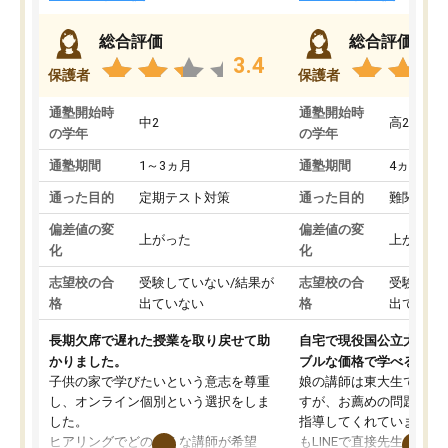
総合評価
総合評価
3.4
保護者
保護者
通塾開始時
通塾開始時
中2
高2
の学年
の学年
通塾期間
1～3ヵ月
通塾期間
4ヵ月～1
通った目的
定期テスト対策
通った目的
難関私立
偏差値の変
偏差値の変
上がった
上がった
化
化
志望校の合
受験していない/結果が
志望校の合
受験して
格
出ていない
格
出ていな
長期欠席で遅れた授業を取り戻せて助
自宅で現役国公立大学生
かりました。
ブルな価格で学べる
子供の家で学びたいという意志を尊重
娘の講師は東大生では無
し、オンライン個別という選択をしま
すが、お薦めの問題集や
した。
指導してくれています。2
ヒアリングでどのような講師が希望
もLINEで直接先生に質問