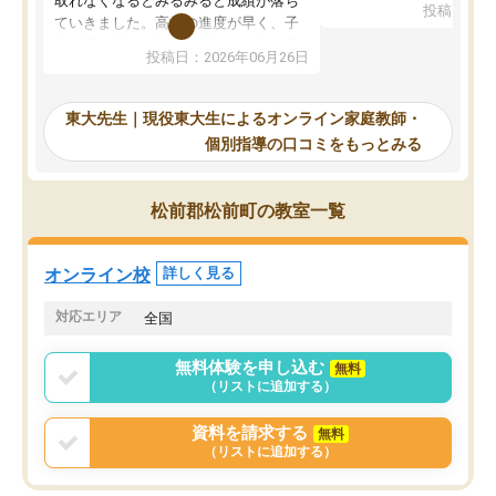
取れなくなるとみるみると成績が落ち
投稿日：20
で、当初は模試でD判定
ていきました。高校の進度が早く、子
していたのですが、やは
供も家に帰って勉強の話すると嫌な反
投稿日：2026年06月26日
験勉強に詳しく、先生か
応を示します。東大先生にお願いして
受け合格できました。ま
からは効率的な計画を先生が立ててく
自習室が毎日使えていつ
れるので、親としても安心です。毎日
東大先生｜現役東大生によるオンライン家庭教師・
るのが心強かったようで
使える自習室とかもあり、わからない
個別指導の口コミをもっとみる
謝です。
ところがあれば先生が回答してくれる
のも重宝しています。
松前郡松前町の教室一覧
オンライン校
詳しく見る
対応エリア
全国
無料体験を申し込む
無料
（リストに追加する）
資料を請求する
無料
（リストに追加する）