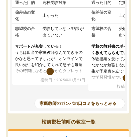
通った目的
高校受験対策
通った目的
定期テス
偏差値の変
偏差値の変
上がった
上がった
化
化
志望校の合
受験していない/結果が
志望校の合
受験して
格
出ていない
格
出ていな
サポートが充実している！
学校の教科書のポイント
うちは田舎で家庭教師なんてできるの
く教えてもらえている
かなと思ってましたが、オンラインで
体験授業を受けて入塾し
良い先生を紹介してくれて息子も毎週
なかなか勉強しない息子
その時間になると自分からタブレット
生が予定表を立ててくれ
を開いてzoomを繋げるようになりまし
つ学習習慣がついてきま
投稿日：2025年01月21日
た！5科目なんでもOKなのもとても気
オンラインで週に一度の
投稿日：20
に入っています
指導が無い日も予定表に
成績もだいぶ下の方でしたが、通い始
したり、LINEでわから
めて1年ほどだった今では平均点以上の
問できるのでとても助か
家庭教師のガンバの口コミをもっとみる
科目が増えてきました！あと1年受験ま
であるので無料の週末教室を使用しな
がら頑張って欲しいと思います！
松前郡松前町の教室一覧