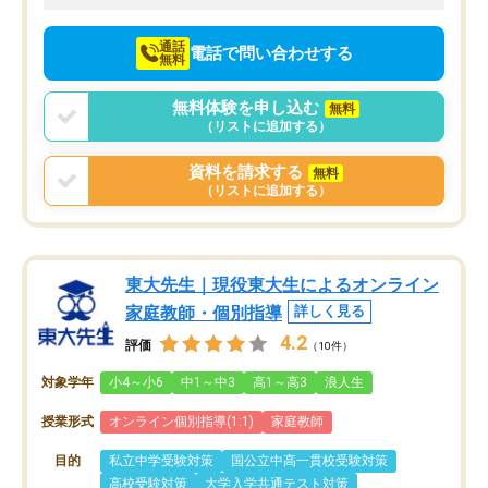
向けて頑張っています。
通話
電話で問い合わせする
無料
無料体験を申し込む
無料
（リストに追加する）
資料を請求する
無料
（リストに追加する）
東大先生｜現役東大生によるオンライン
家庭教師・個別指導
詳しく見る
4.2
評価
（10件）
対象学年
小4～小6
中1～中3
高1～高3
浪人生
授業形式
オンライン個別指導(1:1)
家庭教師
目的
私立中学受験対策
国公立中高一貫校受験対策
高校受験対策
大学入学共通テスト対策