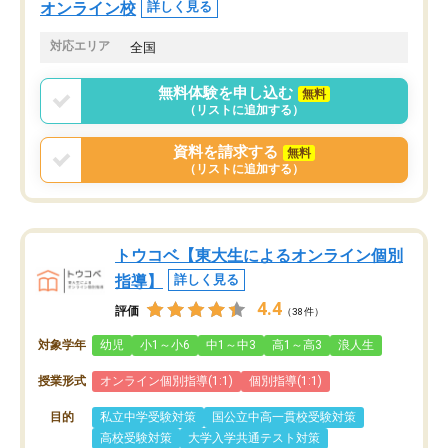
オンライン校
詳しく見る
対応エリア
全国
無料体験を申し込む
無料
（リストに追加する）
資料を請求する
無料
（リストに追加する）
トウコベ【東大生によるオンライン個別
指導】
詳しく見る
4.4
評価
（38件）
対象学年
幼児
小1～小6
中1～中3
高1～高3
浪人生
授業形式
オンライン個別指導(1:1)
個別指導(1:1)
目的
私立中学受験対策
国公立中高一貫校受験対策
高校受験対策
大学入学共通テスト対策