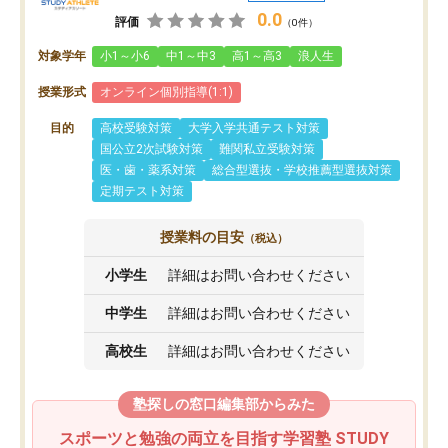
0.0
評価
（0件）
対象学年
小1～小6
中1～中3
高1～高3
浪人生
授業形式
オンライン個別指導(1:1)
目的
高校受験対策
大学入学共通テスト対策
国公立2次試験対策
難関私立受験対策
医・歯・薬系対策
総合型選抜・学校推薦型選抜対策
定期テスト対策
授業料の目安
（税込）
小学生
詳細はお問い合わせください
中学生
詳細はお問い合わせください
高校生
詳細はお問い合わせください
塾探しの窓口編集部からみた
スポーツと勉強の両立を目指す学習塾 STUDY