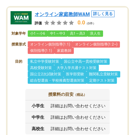
オンライン家庭教師WAM
詳しく見る
0.0
評価
（0件）
対象学年
小1～小6
中1～中3
高1～高3
浪人生
授業形式
オンライン個別指導(1:1)
オンライン個別指導(1:2~)
個別指導(1:1)
家庭教師
目的
私立中学受験対策
国公立中高一貫校受験対策
高校受験対策
大学入学共通テスト対策
国公立2次試験対策
医学部受験
難関私立受験対策
総合型選抜・学校推薦型選抜対策
定期テスト対策
授業料の目安
（税込）
小学生
詳細はお問い合わせください
中学生
詳細はお問い合わせください
高校生
詳細はお問い合わせください