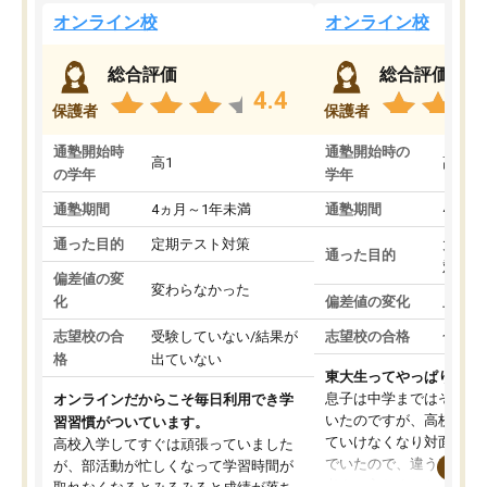
オンライン校
オンライン校
総合評価
総合評価
4.4
保護者
保護者
通塾開始時
通塾開始時の
高1
高3
の学年
学年
通塾期間
4ヵ月～1年未満
通塾期間
4ヵ月
通った目的
定期テスト対策
大学入
通った目的
対策
偏差値の変
変わらなかった
化
偏差値の変化
上がっ
志望校の合
受験していない/結果が
志望校の合格
合格し
格
出ていない
東大生ってやっぱりすご
息子は中学まではそこそ
オンラインだからこそ毎日利用でき学
いたのですが、高校に入
習習慣がついています。
ていけなくなり対面の塾
高校入学してすぐは頑張っていました
でいたので、違うアプロ
が、部活動が忙しくなって学習時間が
考えて入りました。地元