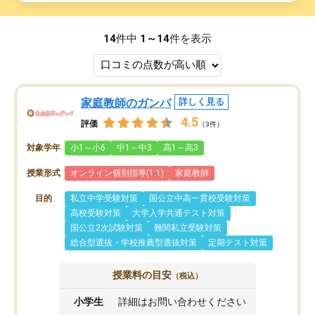
14
件中
1～14
件を表示
家庭教師のガンバ
詳しく見る
4.5
評価
（3件）
対象学年
小1～小6
中1～中3
高1～高3
授業形式
オンライン個別指導(1:1)
家庭教師
目的
私立中学受験対策
国公立中高一貫校受験対策
高校受験対策
大学入学共通テスト対策
国公立2次試験対策
難関私立受験対策
総合型選抜・学校推薦型選抜対策
定期テスト対策
授業料の目安
（税込）
小学生
詳細はお問い合わせください