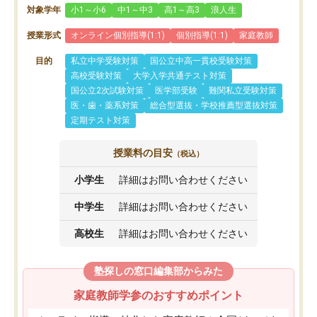
対象学年
小1～小6
中1～中3
高1～高3
浪人生
授業形式
オンライン個別指導(1:1)
個別指導(1:1)
家庭教師
目的
私立中学受験対策
国公立中高一貫校受験対策
高校受験対策
大学入学共通テスト対策
国公立2次試験対策
医学部受験
難関私立受験対策
医・歯・薬系対策
総合型選抜・学校推薦型選抜対策
定期テスト対策
授業料の目安
（税込）
小学生
詳細はお問い合わせください
中学生
詳細はお問い合わせください
高校生
詳細はお問い合わせください
塾探しの窓口編集部からみた
家庭教師学参のおすすめポイント