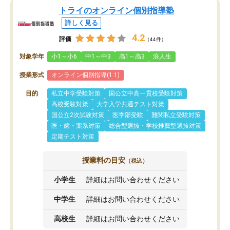
トライのオンライン個別指導塾
詳しく見る
4.2
評価
（44件）
対象学年
小1～小6
中1～中3
高1～高3
浪人生
授業形式
オンライン個別指導(1:1)
目的
私立中学受験対策
国公立中高一貫校受験対策
高校受験対策
大学入学共通テスト対策
国公立2次試験対策
医学部受験
難関私立受験対策
医・歯・薬系対策
総合型選抜・学校推薦型選抜対策
定期テスト対策
授業料の目安
（税込）
小学生
詳細はお問い合わせください
中学生
詳細はお問い合わせください
高校生
詳細はお問い合わせください