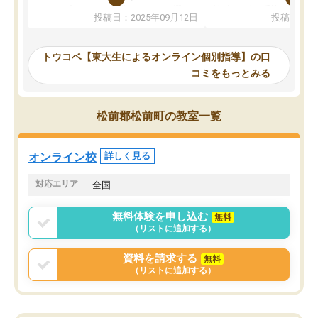
か、オプションは付帯するかなど選ぶ
教科でも)。受講科目や
投稿日：2025年09月12日
投稿日：20
事が出来ました。
めれるので、個人に合っ
講師とのマッチング後講師との初回ミ
ると思います。カリキュ
ーティングを行い、その講師で良いか
いなのがあり(有料)、受
トウコベ【東大生によるオンライン個別指導】の口
他の講師を希望するか子供との相性も
ことをどんなスケジュー
コミをもっとみる
見てから講師を決定する事ができま
くか相談したのですが、
す。
ち期待したものではなく
うちの子は、初回面談の講師の方で決
内容でした。それでも明
松前郡松前町の教室一覧
定しました。
やる気も出ましたし、苦
くなってきたようなので
オンラインツールを使用した単語帳の
お願いして良かったと思
オンライン校
詳しく見る
共有があり宿題もそちらで出される形
も合わなければチェンジ
でした。
娘は3科目ともずっと同
対応エリア
全国
2ヶ月で担当講師の方がお辞めになると
言う事で講師変更の申し出があり、あ
無料体験を申し込む
無料
まりに短期での変更だった為、塾に通
（リストに追加する）
う事にして退会しました。遅れも取り
戻せ、授業内容や講師の方は良かった
資料を請求する
無料
と思います。
（リストに追加する）