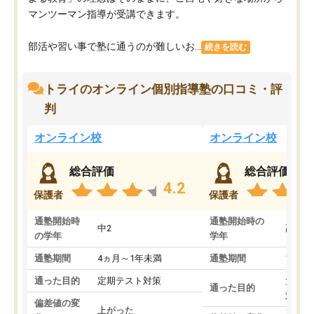
マンツーマン指導が受講できます。
部活や習い事で塾に通うのが難しいお...
続きを読む
トライのオンライン個別指導塾の口コミ・評
判
オンライン校
オンライン校
総合評価
総合評価
4.2
保護者
保護者
通塾開始時
通塾開始時の
中2
高3
の学年
学年
通塾期間
4ヵ月～1年未満
通塾期間
1～3
通った目的
定期テスト対策
大学入
通った目的
対策
偏差値の変
上がった