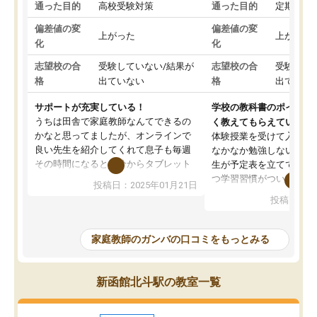
通った目的
高校受験対策
通った目的
定期テス
偏差値の変
偏差値の変
上がった
上がった
化
化
志望校の合
受験していない/結果が
志望校の合
受験して
格
出ていない
格
出ていな
サポートが充実している！
学校の教科書のポイント
うちは田舎で家庭教師なんてできるの
く教えてもらえている
かなと思ってましたが、オンラインで
体験授業を受けて入塾し
良い先生を紹介してくれて息子も毎週
なかなか勉強しない息子
その時間になると自分からタブレット
生が予定表を立ててくれ
を開いてzoomを繋げるようになりまし
つ学習習慣がついてきま
投稿日：2025年01月21日
た！5科目なんでもOKなのもとても気
オンラインで週に一度の
投稿日：20
に入っています
指導が無い日も予定表に
成績もだいぶ下の方でしたが、通い始
したり、LINEでわから
めて1年ほどだった今では平均点以上の
問できるのでとても助か
家庭教師のガンバの口コミをもっとみる
科目が増えてきました！あと1年受験ま
であるので無料の週末教室を使用しな
がら頑張って欲しいと思います！
新函館北斗駅の教室一覧