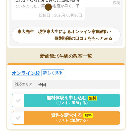
取れなくなるとみるみると成績が落ち
投稿日：20
で、当初は模試でD判定
ていきました。高校の進度が早く、子
していたのですが、やは
供も家に帰って勉強の話すると嫌な反
投稿日：2026年06月26日
験勉強に詳しく、先生か
応を示します。東大先生にお願いして
受け合格できました。ま
からは効率的な計画を先生が立ててく
自習室が毎日使えていつ
れるので、親としても安心です。毎日
東大先生｜現役東大生によるオンライン家庭教師・
るのが心強かったようで
使える自習室とかもあり、わからない
個別指導の口コミをもっとみる
謝です。
ところがあれば先生が回答してくれる
のも重宝しています。
新函館北斗駅の教室一覧
オンライン校
詳しく見る
対応エリア
全国
無料体験を申し込む
無料
（リストに追加する）
資料を請求する
無料
（リストに追加する）