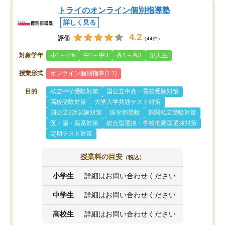
トライのオンライン個別指導塾
詳しく見る
4.2
評価
（44件）
対象学年
小1～小6
中1～中3
高1～高3
浪人生
授業形式
オンライン個別指導(1:1)
目的
私立中学受験対策
国公立中高一貫校受験対策
高校受験対策
大学入学共通テスト対策
国公立2次試験対策
医学部受験
難関私立受験対策
医・歯・薬系対策
総合型選抜・学校推薦型選抜対策
定期テスト対策
授業料の目安
（税込）
小学生
詳細はお問い合わせください
中学生
詳細はお問い合わせください
高校生
詳細はお問い合わせください