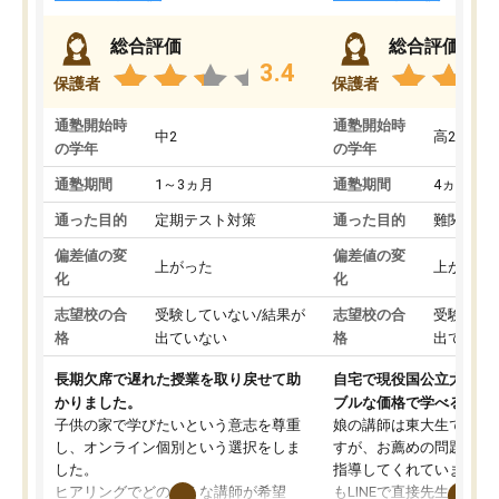
総合評価
総合評価
3.4
保護者
保護者
通塾開始時
通塾開始時
中2
高2
の学年
の学年
通塾期間
1～3ヵ月
通塾期間
4ヵ月～1
通った目的
定期テスト対策
通った目的
難関私立
偏差値の変
偏差値の変
上がった
上がった
化
化
志望校の合
受験していない/結果が
志望校の合
受験して
格
出ていない
格
出ていな
長期欠席で遅れた授業を取り戻せて助
自宅で現役国公立大学生
かりました。
ブルな価格で学べる
子供の家で学びたいという意志を尊重
娘の講師は東大生では無
し、オンライン個別という選択をしま
すが、お薦めの問題集や
した。
指導してくれています。2
ヒアリングでどのような講師が希望
もLINEで直接先生に質問