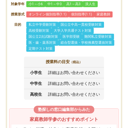
対象学年
小1～小6
中1～中3
高1～高3
浪人生
授業形式
オンライン個別指導(1:1)
個別指導(1:1)
家庭教師
目的
私立中学受験対策
国公立中高一貫校受験対策
高校受験対策
大学入学共通テスト対策
国公立2次試験対策
医学部受験
難関私立受験対策
医・歯・薬系対策
総合型選抜・学校推薦型選抜対策
定期テスト対策
授業料の目安
（税込）
小学生
詳細はお問い合わせください
中学生
詳細はお問い合わせください
高校生
詳細はお問い合わせください
塾探しの窓口編集部からみた
家庭教師学参のおすすめポイント