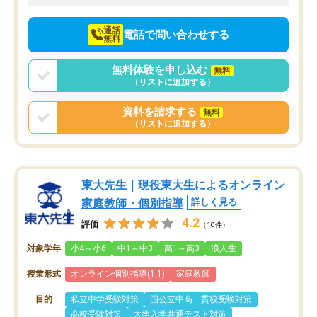
向けて頑張っています。
通話
電話で問い合わせする
無料
無料体験を申し込む
無料
（リストに追加する）
資料を請求する
無料
（リストに追加する）
東大先生｜現役東大生によるオンライン
家庭教師・個別指導
詳しく見る
4.2
評価
（10件）
対象学年
小4～小6
中1～中3
高1～高3
浪人生
授業形式
オンライン個別指導(1:1)
家庭教師
目的
私立中学受験対策
国公立中高一貫校受験対策
高校受験対策
大学入学共通テスト対策