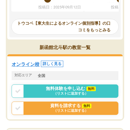
か、オプションは付帯するかなど選ぶ
教科でも)。受講科目や
投稿日：2025年09月12日
投稿日：20
事が出来ました。
めれるので、個人に合っ
講師とのマッチング後講師との初回ミ
ると思います。カリキュ
ーティングを行い、その講師で良いか
いなのがあり(有料)、受
トウコベ【東大生によるオンライン個別指導】の口
他の講師を希望するか子供との相性も
ことをどんなスケジュー
コミをもっとみる
見てから講師を決定する事ができま
くか相談したのですが、
す。
ち期待したものではなく
うちの子は、初回面談の講師の方で決
内容でした。それでも明
新函館北斗駅の教室一覧
定しました。
やる気も出ましたし、苦
くなってきたようなので
オンラインツールを使用した単語帳の
お願いして良かったと思
オンライン校
詳しく見る
共有があり宿題もそちらで出される形
も合わなければチェンジ
でした。
娘は3科目ともずっと同
対応エリア
全国
2ヶ月で担当講師の方がお辞めになると
言う事で講師変更の申し出があり、あ
無料体験を申し込む
無料
まりに短期での変更だった為、塾に通
（リストに追加する）
う事にして退会しました。遅れも取り
戻せ、授業内容や講師の方は良かった
資料を請求する
無料
と思います。
（リストに追加する）