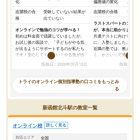
化
偏差値の変化
上がっ
志望校の合
受験していない/結果が
志望校の合格
合格し
格
出ていない
ラストスパートの１か月
オンラインで勉強のコツが学べる！
が、本当に助かりました
初めは料金面で躊躇していましたが、
共通テストに向けての追
お試し後の面談で、「子どもがやる気
に、入塾しました。田舎
が出るようにサポートするのが私たち
近隣の塾では、教えても
です！安心してください！やる気が出
く、かといって通うには
ないのは私たち講師の責任です」と言
が、トライならオンライ
投稿日：2026年03月13日
投稿日：20
ってくださり、確かに！と考えて、思
可能なので本当に助かり
い切って入塾しました。英語が苦手だ
テストの内容重視でした
ったんですが、学生の先生から学ぶこ
らないところをピンポイ
トライのオンライン個別指導塾の口コミをもっとみ
とで、勉強のコツみたいなものをつか
頂いて、とてもわかりや
る
み、徐々に成績が上がったらいいなと
していました。一生を左
思っていました。何が今足りないのか
スト、多少お金がかかっ
を的確に指導いただき、子どももびっ
思い切って入塾してよか
新函館北斗駅の教室一覧
くりするほど楽しんでやる気を持って
塾を受けています。狙い通り、少しず
つ成績も上がり、苦手意識も無くなっ
オンライン校
詳しく見る
てきたので、さらに苦手な数学も追加
でお願いしました。来年の高校受験に
対応エリア
全国