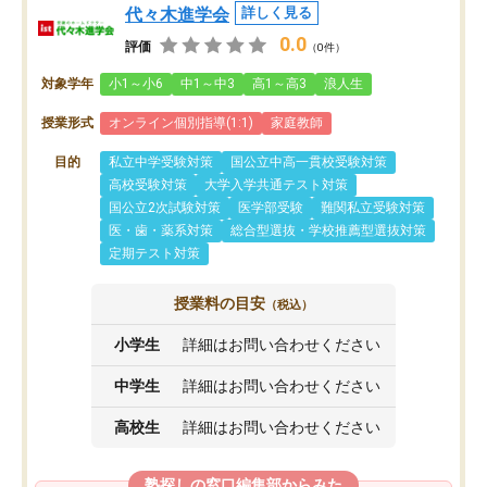
代々木進学会
詳しく見る
0.0
評価
（0件）
対象学年
小1～小6
中1～中3
高1～高3
浪人生
授業形式
オンライン個別指導(1:1)
家庭教師
目的
私立中学受験対策
国公立中高一貫校受験対策
高校受験対策
大学入学共通テスト対策
国公立2次試験対策
医学部受験
難関私立受験対策
医・歯・薬系対策
総合型選抜・学校推薦型選抜対策
定期テスト対策
授業料の目安
（税込）
小学生
詳細はお問い合わせください
中学生
詳細はお問い合わせください
高校生
詳細はお問い合わせください
塾探しの窓口編集部からみた