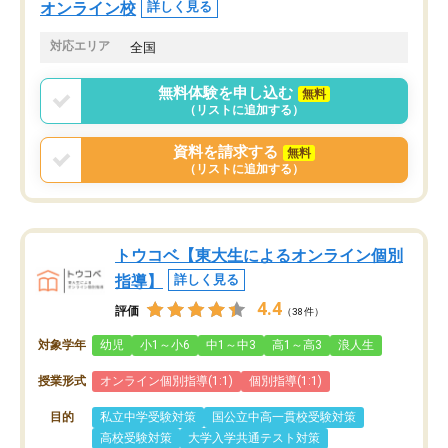
オンライン校
詳しく見る
対応エリア
全国
無料体験を申し込む
無料
（リストに追加する）
資料を請求する
無料
（リストに追加する）
トウコベ【東大生によるオンライン個別
指導】
詳しく見る
4.4
評価
（38件）
対象学年
幼児
小1～小6
中1～中3
高1～高3
浪人生
授業形式
オンライン個別指導(1:1)
個別指導(1:1)
目的
私立中学受験対策
国公立中高一貫校受験対策
高校受験対策
大学入学共通テスト対策