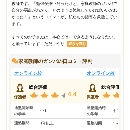
教師です。「勉強が嫌いだったけど、家庭教師のガンバで
自分の弱点がわかり、どのように勉強していけばいいかわ
かった！」というコメントが、私たちの指導を象徴してい
ます。
すべてのお子さんは、本心では「できるようになりたい」
と願っています。ただ、やり...
続きを読む
家庭教師のガンバの口コミ・評判
オンライン校
オンライン校
総合評価
総合評価
4.4
保護者
保護者
通塾開始時
通塾開始時
中1
中1
の学年
の学年
通塾期間
1年以上
通塾期間
1～3ヵ月