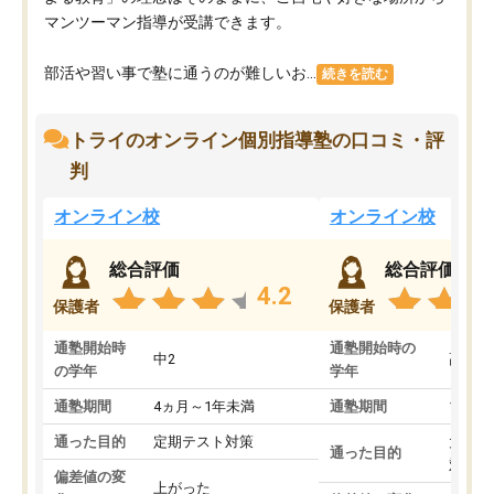
マンツーマン指導が受講できます。
部活や習い事で塾に通うのが難しいお...
続きを読む
トライのオンライン個別指導塾の口コミ・評
判
オンライン校
オンライン校
総合評価
総合評価
4.2
保護者
保護者
通塾開始時
通塾開始時の
中2
高3
の学年
学年
通塾期間
4ヵ月～1年未満
通塾期間
1～3
通った目的
定期テスト対策
大学入
通った目的
対策
偏差値の変
上がった