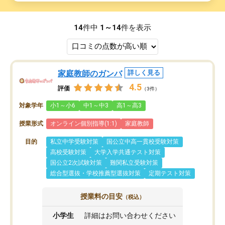
14
件中
1～14
件を表示
家庭教師のガンバ
詳しく見る
4.5
評価
（3件）
対象学年
小1～小6
中1～中3
高1～高3
授業形式
オンライン個別指導(1:1)
家庭教師
目的
私立中学受験対策
国公立中高一貫校受験対策
高校受験対策
大学入学共通テスト対策
国公立2次試験対策
難関私立受験対策
総合型選抜・学校推薦型選抜対策
定期テスト対策
授業料の目安
（税込）
小学生
詳細はお問い合わせください