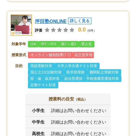
坪田塾ONLINE
詳しく見る
0.0
評価
（0件）
対象学年
小6
中1～中3
高1～高3
浪人生
授業形式
オンライン個別指導(1:1)
自立型学習
目的
高校受験対策
大学入学共通テスト対策
国公立2次試験対策
医学部受験
難関私立受験対策
医・歯・薬系対策
総合型選抜・学校推薦型選抜対策
定期テスト対策
授業料の目安
（税込）
小学生
詳細はお問い合わせください
中学生
詳細はお問い合わせください
高校生
詳細はお問い合わせください