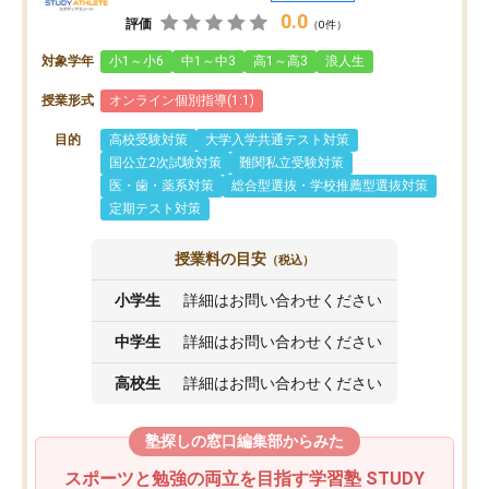
0.0
評価
（0件）
対象学年
小1～小6
中1～中3
高1～高3
浪人生
授業形式
オンライン個別指導(1:1)
目的
高校受験対策
大学入学共通テスト対策
国公立2次試験対策
難関私立受験対策
医・歯・薬系対策
総合型選抜・学校推薦型選抜対策
定期テスト対策
授業料の目安
（税込）
小学生
詳細はお問い合わせください
中学生
詳細はお問い合わせください
高校生
詳細はお問い合わせください
塾探しの窓口編集部からみた
スポーツと勉強の両立を目指す学習塾 STUDY