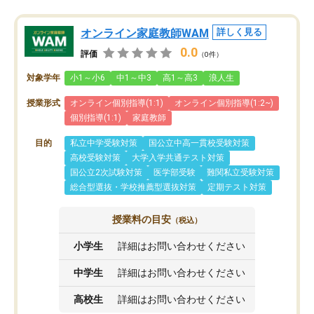
オンライン家庭教師WAM
詳しく見る
0.0
評価
（0件）
対象学年
小1～小6
中1～中3
高1～高3
浪人生
授業形式
オンライン個別指導(1:1)
オンライン個別指導(1:2~)
個別指導(1:1)
家庭教師
目的
私立中学受験対策
国公立中高一貫校受験対策
高校受験対策
大学入学共通テスト対策
国公立2次試験対策
医学部受験
難関私立受験対策
総合型選抜・学校推薦型選抜対策
定期テスト対策
授業料の目安
（税込）
小学生
詳細はお問い合わせください
中学生
詳細はお問い合わせください
高校生
詳細はお問い合わせください