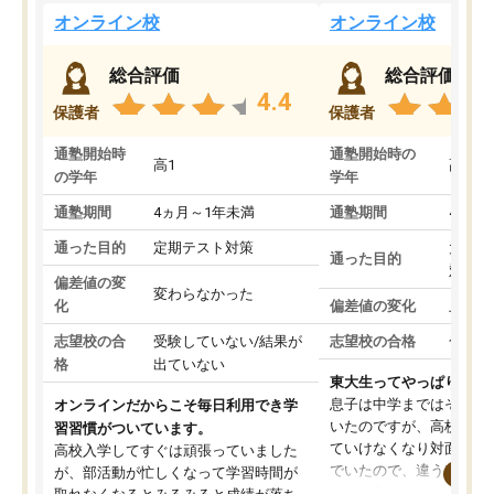
オンライン校
オンライン校
総合評価
総合評価
4.4
保護者
保護者
通塾開始時
通塾開始時の
高1
高3
の学年
学年
通塾期間
4ヵ月～1年未満
通塾期間
4ヵ月
通った目的
定期テスト対策
大学入
通った目的
対策
偏差値の変
変わらなかった
化
偏差値の変化
上がっ
志望校の合
受験していない/結果が
志望校の合格
合格し
格
出ていない
東大生ってやっぱりすご
息子は中学まではそこそ
オンラインだからこそ毎日利用でき学
いたのですが、高校に入
習習慣がついています。
ていけなくなり対面の塾
高校入学してすぐは頑張っていました
でいたので、違うアプロ
が、部活動が忙しくなって学習時間が
考えて入りました。地元