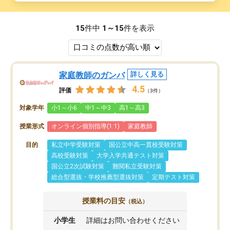
15
件中
1～15
件を表示
家庭教師のガンバ
詳しく見る
4.5
評価
（3件）
対象学年
小1～小6
中1～中3
高1～高3
授業形式
オンライン個別指導(1:1)
家庭教師
目的
私立中学受験対策
国公立中高一貫校受験対策
高校受験対策
大学入学共通テスト対策
国公立2次試験対策
難関私立受験対策
総合型選抜・学校推薦型選抜対策
定期テスト対策
授業料の目安
（税込）
小学生
詳細はお問い合わせください