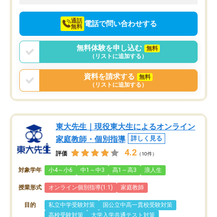
向けて頑張っています。
通話
電話で問い合わせする
無料
無料体験を申し込む
無料
（リストに追加する）
資料を請求する
無料
（リストに追加する）
東大先生｜現役東大生によるオンライン
家庭教師・個別指導
詳しく見る
4.2
評価
（10件）
対象学年
小4～小6
中1～中3
高1～高3
浪人生
授業形式
オンライン個別指導(1:1)
家庭教師
目的
私立中学受験対策
国公立中高一貫校受験対策
高校受験対策
大学入学共通テスト対策