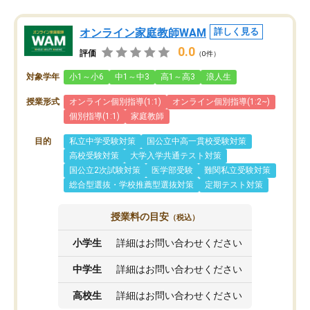
オンライン家庭教師WAM
詳しく見る
0.0
評価
（0件）
対象学年
小1～小6
中1～中3
高1～高3
浪人生
授業形式
オンライン個別指導(1:1)
オンライン個別指導(1:2~)
個別指導(1:1)
家庭教師
目的
私立中学受験対策
国公立中高一貫校受験対策
高校受験対策
大学入学共通テスト対策
国公立2次試験対策
医学部受験
難関私立受験対策
総合型選抜・学校推薦型選抜対策
定期テスト対策
授業料の目安
（税込）
小学生
詳細はお問い合わせください
中学生
詳細はお問い合わせください
高校生
詳細はお問い合わせください