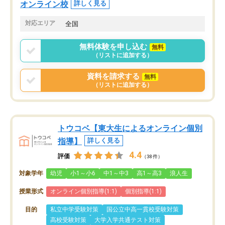
オンライン校
詳しく見る
対応エリア
全国
無料体験を申し込む
無料
（リストに追加する）
資料を請求する
無料
（リストに追加する）
トウコベ【東大生によるオンライン個別
指導】
詳しく見る
4.4
評価
（38件）
対象学年
幼児
小1～小6
中1～中3
高1～高3
浪人生
授業形式
オンライン個別指導(1:1)
個別指導(1:1)
目的
私立中学受験対策
国公立中高一貫校受験対策
高校受験対策
大学入学共通テスト対策