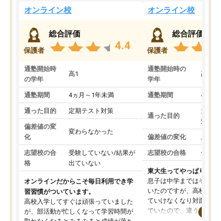
オンライン校
オンライン校
総合評価
総合評価
4.4
保護者
保護者
通塾開始時
通塾開始時の
高1
高3
の学年
学年
通塾期間
4ヵ月～1年未満
通塾期間
4ヵ月
通った目的
定期テスト対策
大学入
通った目的
対策
偏差値の変
変わらなかった
化
偏差値の変化
上がっ
志望校の合
受験していない/結果が
志望校の合格
合格し
格
出ていない
東大生ってやっぱりすご
息子は中学まではそこそ
オンラインだからこそ毎日利用でき学
いたのですが、高校に入
習習慣がついています。
ていけなくなり対面の塾
高校入学してすぐは頑張っていました
でいたので、違うアプロ
が、部活動が忙しくなって学習時間が
考えて入りました。地元