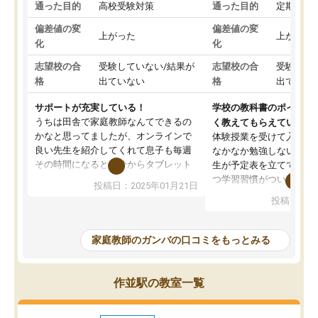
通った目的
高校受験対策
通った目的
定期テス
偏差値の変
偏差値の変
上がった
上がった
化
化
志望校の合
受験していない/結果が
志望校の合
受験して
格
出ていない
格
出ていな
サポートが充実している！
学校の教科書のポイント
うちは田舎で家庭教師なんてできるの
く教えてもらえている
かなと思ってましたが、オンラインで
体験授業を受けて入塾し
良い先生を紹介してくれて息子も毎週
なかなか勉強しない息子
その時間になると自分からタブレット
生が予定表を立ててくれ
を開いてzoomを繋げるようになりまし
つ学習習慣がついてきま
投稿日：2025年01月21日
た！5科目なんでもOKなのもとても気
オンラインで週に一度の
投稿日：20
に入っています
指導が無い日も予定表に
成績もだいぶ下の方でしたが、通い始
したり、LINEでわから
めて1年ほどだった今では平均点以上の
問できるのでとても助か
家庭教師のガンバの口コミをもっとみる
科目が増えてきました！あと1年受験ま
であるので無料の週末教室を使用しな
がら頑張って欲しいと思います！
作並駅の教室一覧