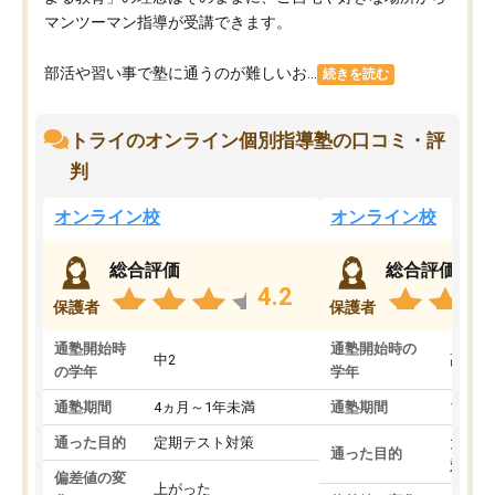
マンツーマン指導が受講できます。
部活や習い事で塾に通うのが難しいお...
続きを読む
トライのオンライン個別指導塾の口コミ・評
判
オンライン校
オンライン校
総合評価
総合評価
4.2
保護者
保護者
通塾開始時
通塾開始時の
中2
高3
の学年
学年
通塾期間
4ヵ月～1年未満
通塾期間
1～3
通った目的
定期テスト対策
大学入
通った目的
対策
偏差値の変
上がった