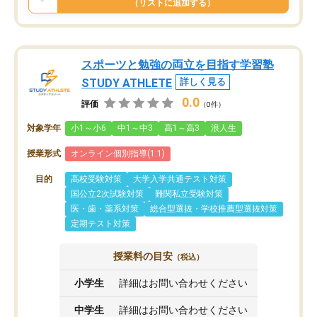
（リストに追加する）
スポーツと勉強の両立を目指す学習塾
STUDY ATHLETE
詳しく見る
0.0
評価
（0件）
対象学年
小1～小6
中1～中3
高1～高3
浪人生
授業形式
オンライン個別指導(1:1)
目的
高校受験対策
大学入学共通テスト対策
国公立2次試験対策
難関私立受験対策
医・歯・薬系対策
総合型選抜・学校推薦型選抜対策
定期テスト対策
授業料の目安
（税込）
小学生
詳細はお問い合わせください
中学生
詳細はお問い合わせください