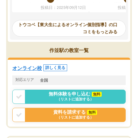
か、オプションは付帯するかなど選ぶ
教科でも)。受講科目や
投稿日：2025年09月12日
投稿日：20
事が出来ました。
めれるので、個人に合っ
講師とのマッチング後講師との初回ミ
ると思います。カリキュ
ーティングを行い、その講師で良いか
いなのがあり(有料)、受
トウコベ【東大生によるオンライン個別指導】の口
他の講師を希望するか子供との相性も
ことをどんなスケジュー
コミをもっとみる
見てから講師を決定する事ができま
くか相談したのですが、
す。
ち期待したものではなく
うちの子は、初回面談の講師の方で決
内容でした。それでも明
作並駅の教室一覧
定しました。
やる気も出ましたし、苦
くなってきたようなので
オンラインツールを使用した単語帳の
お願いして良かったと思
オンライン校
詳しく見る
共有があり宿題もそちらで出される形
も合わなければチェンジ
でした。
娘は3科目ともずっと同
対応エリア
全国
2ヶ月で担当講師の方がお辞めになると
言う事で講師変更の申し出があり、あ
無料体験を申し込む
無料
まりに短期での変更だった為、塾に通
（リストに追加する）
う事にして退会しました。遅れも取り
戻せ、授業内容や講師の方は良かった
資料を請求する
無料
と思います。
（リストに追加する）