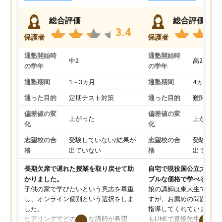
総合評価
総合評価
3.4
保護者
保護者
通塾開始時
通塾開始時
中2
高2
の学年
の学年
通塾期間
1～3ヵ月
通塾期間
4ヵ月～1
通った目的
定期テスト対策
通った目的
難関私立
偏差値の変
偏差値の変
上がった
上がった
化
化
志望校の合
受験していない/結果が
志望校の合
受験して
格
出ていない
格
出ていな
長期欠席で遅れた授業を取り戻せて助
自宅で現役国公立大学生
かりました。
ブルな価格で学べる
子供の家で学びたいという意志を尊重
娘の講師は東大生では無
し、オンライン個別という選択をしま
すが、お薦めの問題集や
した。
指導してくれています。2
ヒアリングでどのような講師が希望
もLINEで直接先生に質問