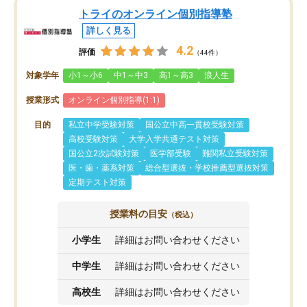
トライのオンライン個別指導塾
詳しく見る
4.2
評価
（44件）
対象学年
小1～小6
中1～中3
高1～高3
浪人生
授業形式
オンライン個別指導(1:1)
目的
私立中学受験対策
国公立中高一貫校受験対策
高校受験対策
大学入学共通テスト対策
国公立2次試験対策
医学部受験
難関私立受験対策
医・歯・薬系対策
総合型選抜・学校推薦型選抜対策
定期テスト対策
授業料の目安
（税込）
小学生
詳細はお問い合わせください
中学生
詳細はお問い合わせください
高校生
詳細はお問い合わせください