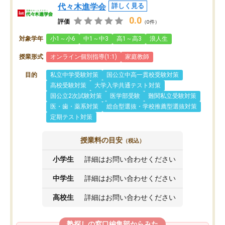
代々木進学会
詳しく見る
0.0
評価
（0件）
対象学年
小1～小6
中1～中3
高1～高3
浪人生
授業形式
オンライン個別指導(1:1)
家庭教師
目的
私立中学受験対策
国公立中高一貫校受験対策
高校受験対策
大学入学共通テスト対策
国公立2次試験対策
医学部受験
難関私立受験対策
医・歯・薬系対策
総合型選抜・学校推薦型選抜対策
定期テスト対策
授業料の目安
（税込）
小学生
詳細はお問い合わせください
中学生
詳細はお問い合わせください
高校生
詳細はお問い合わせください
塾探しの窓口編集部からみた