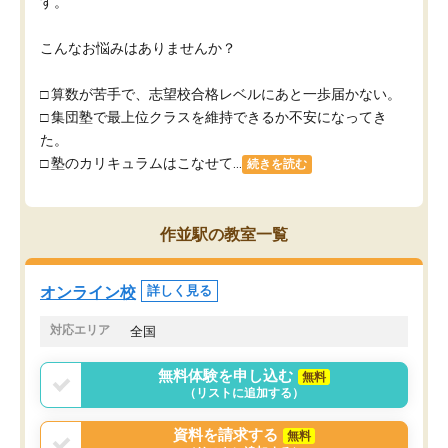
す。
こんなお悩みはありませんか？
□ 算数が苦手で、志望校合格レベルにあと一歩届かない。
□ 集団塾で最上位クラスを維持できるか不安になってき
た。
□ 塾のカリキュラムはこなせて...
続きを読む
作並駅の教室一覧
オンライン校
詳しく見る
対応エリア
全国
無料体験を申し込む
無料
（リストに追加する）
資料を請求する
無料