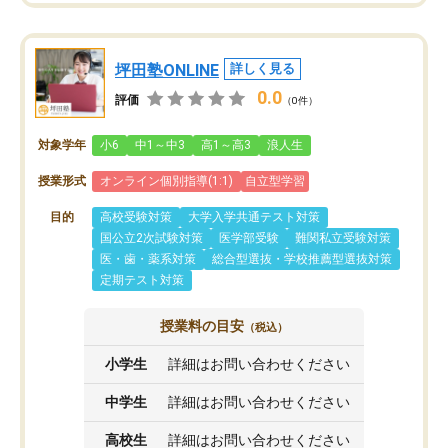
坪田塾ONLINE
詳しく見る
0.0
評価
（0件）
対象学年
小6
中1～中3
高1～高3
浪人生
授業形式
オンライン個別指導(1:1)
自立型学習
目的
高校受験対策
大学入学共通テスト対策
国公立2次試験対策
医学部受験
難関私立受験対策
医・歯・薬系対策
総合型選抜・学校推薦型選抜対策
定期テスト対策
授業料の目安
（税込）
小学生
詳細はお問い合わせください
中学生
詳細はお問い合わせください
高校生
詳細はお問い合わせください