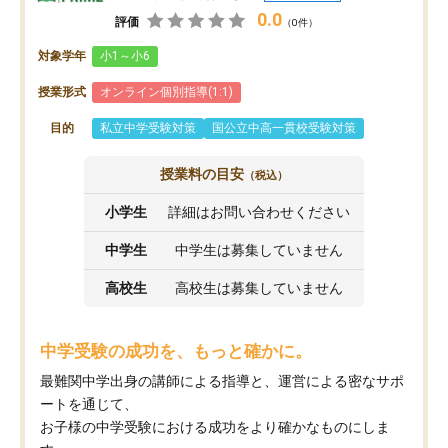
0.0
評価
（0件）
対象学年
小1～小6
授業形式
オンライン個別指導(1:1)
目的
私立中学受験対策
国公立中高一貫校受験対策
授業料の目安
（税込）
小学生
詳細はお問い合わせください
中学生
中学生は募集していません
高校生
高校生は募集していません
中学受験の成功を、もっと確かに。
最難関中学出身の講師による指導と、運営による密なサポ
ートを通じて、
お子様の中学受験における成功をより確かなものにしま