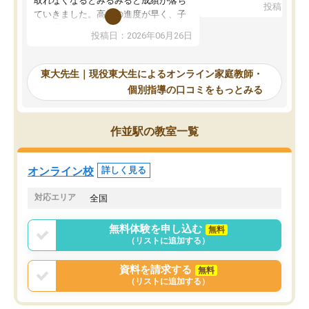
取れなくなるとみるみると成績が落ち
投稿日：20
で、当初は模試でD判定
ていきました。高校の進度が早く、子
していたのですが、やは
供も家に帰って勉強の話すると嫌な反
投稿日：2026年06月26日
験勉強に詳しく、先生か
応を示します。東大先生にお願いして
受け合格できました。ま
からは効率的な計画を先生が立ててく
自習室が毎日使えていつ
れるので、親としても安心です。毎日
東大先生｜現役東大生によるオンライン家庭教師・
るのが心強かったようで
使える自習室とかもあり、わからない
個別指導の口コミをもっとみる
謝です。
ところがあれば先生が回答してくれる
のも重宝しています。
作並駅の教室一覧
オンライン校
詳しく見る
対応エリア
全国
無料体験を申し込む
無料
（リストに追加する）
資料を請求する
無料
（リストに追加する）