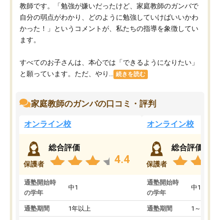
教師です。「勉強が嫌いだったけど、家庭教師のガンバで
自分の弱点がわかり、どのように勉強していけばいいかわ
かった！」というコメントが、私たちの指導を象徴してい
ます。
すべてのお子さんは、本心では「できるようになりたい」
と願っています。ただ、やり...
続きを読む
家庭教師のガンバの口コミ・評判
オンライン校
オンライン校
総合評価
総合評価
4.4
保護者
保護者
通塾開始時
通塾開始時
中1
中1
の学年
の学年
通塾期間
1年以上
通塾期間
1～3ヵ月