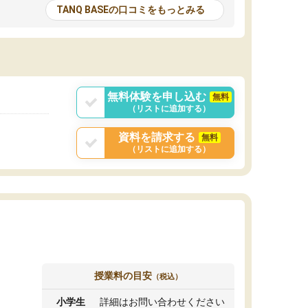
とる機会が増えたり
が多いので、その子達に感化されて自分も『も
TANQ BASEの口コミをもっとみる
次試験対策の面接練
っと何かに取り組んでみよう』と思えます。
てもらい飛躍的に成
はたらく部はオンラインなので、色々な場所の
面接自体も試験まで
コーチも生徒がいて、みんなフレンドリーなの
した。その結果本番
で気軽に話せるのでとても楽しいです。
りと伝えることもで
ことができました。
無料体験を申し込む
無料
（リストに追加する）
資料を請求する
無料
（リストに追加する）
授業料の目安
（税込）
小学生
詳細はお問い合わせください