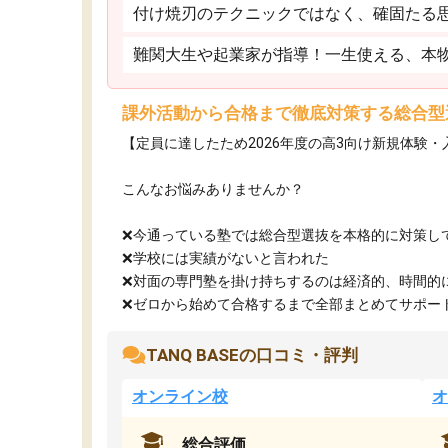
付け焼刃のテクニックではなく、確固たる
難関大生や起業家が指導！一生使える、本
課外活動から合格まで徹底対策する総合型
【定員に達したため2026年度の高3向け新規体験
こんなお悩みありませんか？
❌今通っている塾では総合型選抜を本格的に対策し
❌学校には実績がないと言われた
❌対面の専門塾を掛け持ちするのは経済的、時間的
❌ゼロから始めて合格するまで全部まとめてサポート.
TANQ BASEの口コミ・評判
オンライン校
オ
総合評価