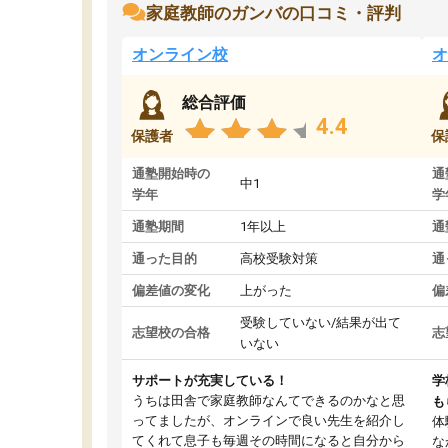
家庭教師のガンバの口コミ・評判
オンライン校
オ
総合評価
4.4
保護者
保
通塾開始時の
通
中1
学年
学
通塾期間
1年以上
通
通った目的
高校受験対策
通
偏差値の変化
上がった
偏
受験していない/結果が出て
志望校の合格
志
いない
サポートが充実している！
学
うちは田舎で家庭教師なんてできるのかなと思
も
ってましたが、オンラインで良い先生を紹介し
体
てくれて息子も毎週その時間になると自分から
な