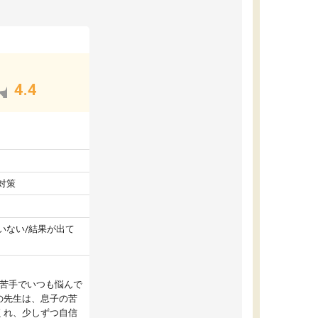
4.4
対策
いない/結果が出て
が苦手でいつも悩んで
の先生は、息子の苦
くれ、少しずつ自信