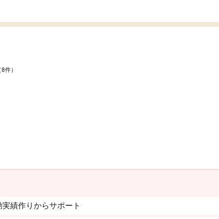
（8件）
動実績作りからサポート