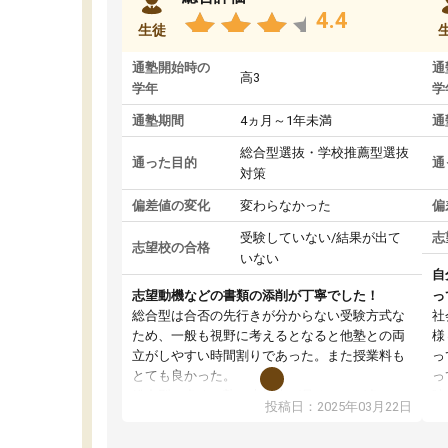
4.4
生徒
通塾開始時の
通
高3
学年
学
通塾期間
4ヵ月～1年未満
通
総合型選抜・学校推薦型選抜
通った目的
通
対策
偏差値の変化
変わらなかった
偏
受験していない/結果が出て
志
志望校の合格
いない
自
志望動機などの書類の添削が丁寧でした！
っ
総合型は合否の先行きが分からない受験方式な
社
ため、一般も視野に考えるとなると他塾との両
様
立がしやすい時間割りであった。また授業料も
っ
とても良かった。
っ
総合型の多くの塾は大学生が見ることが多い
味
投稿日：2025年03月22日
が、はたらく部総合型コースは大学生の目だけ
ま
でなく、数人の大人にも目を通して頂ける。そ
総