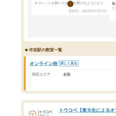
タブレットを開いてzoomを繋げるようになり
表
ました！5科目なんでもOKなのもとても気に入
て
投稿日：2025年01月21日
っています
オ
成績もだいぶ下の方でしたが、通い始めて1年ほ
い
どだった今では平均点以上の科目が増えてきま
か
した！あと1年受験まであるので無料の週末教室
て
を使用しながら頑張って欲しいと思います！
作並駅の教室一覧
オンライン校
詳しく見る
対応エリア
全国
トウコベ【東大生によるオ