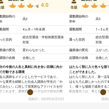
4.0
生徒
生徒
塾開始時の
通塾開始時の
高2
高3
年
学年
塾期間
4ヵ月～1年未満
通塾期間
1～3ヵ月
総合型選抜・学校推薦型選抜
総合型選
った目的
通った目的
対策
対策
差値の変化
変わらなかった
偏差値の変化
上がった
望校の合格
合格した
志望校の合格
合格した
分の今後の人生と真剣に向き合い目標に向か
はたらく部に入り色々な面
て行動できる環境
ことができました。
会人講師をメインとしたサービスであり、
はたらく部に入り、第一志
々な業界を経験した社会人講師が学生の「や
はもちろん嬉しかったので
てみたい」に対して現実的なアドバイスを行
く、様々な場面で成長する
てくれます。基本応援ベースなので自分の興
私自身元々は、考えを文字
分野について学生知識では思いつかない部分
意だったのですが、人前で
投稿日：2025年03月22日
投稿日
で深ぼる事が出来ます。
ケーションをとることが苦
合型選抜対策として志望理由書・面接・小論
しかし、はたらく部に入り