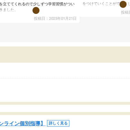
をつけていくことができま
を立ててくれるので少しずつ学習習慣がつい
期テストの成績が10点以上
きました。
投稿日
ても喜んでいます。
ンラインで週に一度の受講ですが、指導が無
投稿日：2025年01月21日
日も予定表に基づいて勉強したり、LINEでわ
らないところを質問できるのでとても助かっ
います。
ンライン個別指導】
詳しく見る