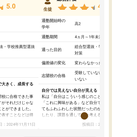
5.0
4.8
生徒
通塾開始時の
高2
学年
通塾期間
4ヵ月～1年未満
抜・学校推薦型選抜
総合型選抜・学校推薦型選抜
通った目的
対策
偏差値の変化
変わらなかった
受験していない/結果が出て
志望校の合格
いない
で大きく、成長する
自分では見えない自分が見える
望校に合格できた事
私は「自分はこういう感じのことがしたい」
すがそれだけじゃな
「これに興味がある」など自分で自己分析をし
ことができました。
てもふわふわした状態だったのが、コーチと話
で表すことなどは得
したり、課題を通してまた考えることで、もっ
話すことやコミュニ
と詳しく自分のことが理解できました。いつで
：2024年11月11日
投稿日：2024年10月31日
手でした。
も質問できるので、そこも1つの魅力です。ま
同じ学年の方々と関
た、はたらく部にいる生徒達は意識高い系の子