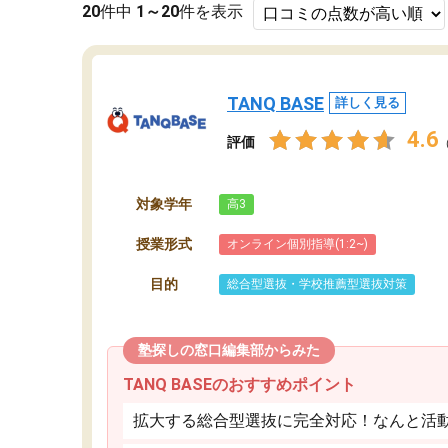
20
件中
1～20
件を表示
TANQ BASE
詳しく見る
4.6
評価
対象学年
高3
授業形式
オンライン個別指導(1:2~)
目的
総合型選抜・学校推薦型選抜対策
塾探しの窓口編集部からみた
TANQ BASEのおすすめポイント
拡大する総合型選抜に完全対応！なんと活