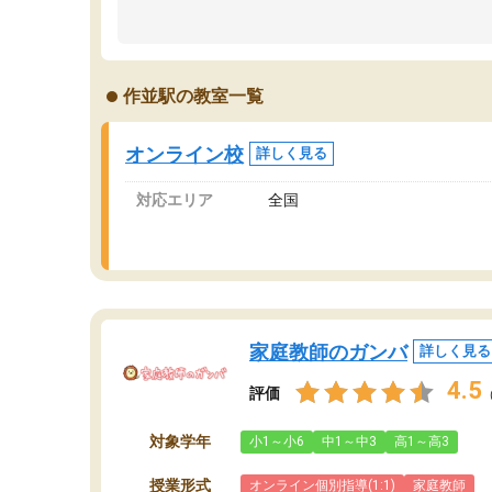
のため多くの意見を聞くことができ、より良い
文
ものを推敲することが可能だ。
て
どの人も優しく、親身に接してくださるのでや
う
る気も出て、良かったです！！
計
作並駅の教室一覧
る
い
会
オンライン校
詳しく見る
の
対応エリア
全国
家庭教師のガンバ
詳しく見る
4.5
評価
対象学年
小1～小6
中1～中3
高1～高3
授業形式
オンライン個別指導(1:1)
家庭教師