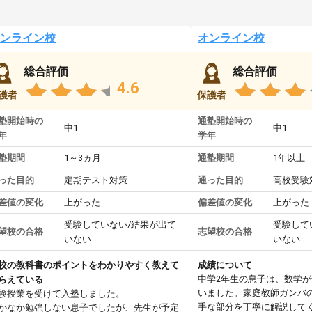
ンライン校
オンライン校
総合評価
総合評価
4.6
護者
保護者
塾開始時の
通塾開始時の
中1
中1
年
学年
塾期間
1～3ヵ月
通塾期間
1年以上
った目的
定期テスト対策
通った目的
高校受験
差値の変化
上がった
偏差値の変化
上がった
受験していない/結果が出て
受験して
望校の合格
志望校の合格
いない
いない
校の教科書のポイントをわかりやすく教えて
成績について
中学2年生の息子は、数学
らえている
いました。家庭教師ガンバ
験授業を受けて入塾しました。
手な部分を丁寧に解説して
かなか勉強しない息子でしたが、先生が予定