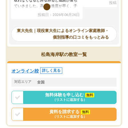
取れなくなるとみるみると成績が落ち
投稿日：20
で、当初は模試でD判定
ていきました。高校の進度が早く、子
していたのですが、やは
供も家に帰って勉強の話すると嫌な反
投稿日：2026年06月26日
験勉強に詳しく、先生か
応を示します。東大先生にお願いして
受け合格できました。ま
からは効率的な計画を先生が立ててく
自習室が毎日使えていつ
れるので、親としても安心です。毎日
東大先生｜現役東大生によるオンライン家庭教師・
るのが心強かったようで
使える自習室とかもあり、わからない
個別指導の口コミをもっとみる
謝です。
ところがあれば先生が回答してくれる
のも重宝しています。
松島海岸駅の教室一覧
オンライン校
詳しく見る
対応エリア
全国
無料体験を申し込む
無料
（リストに追加する）
資料を請求する
無料
（リストに追加する）