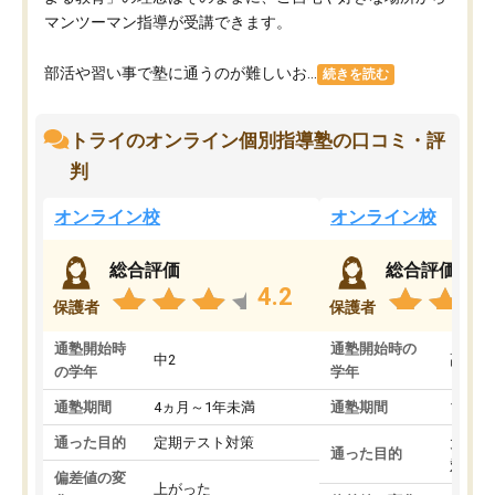
マンツーマン指導が受講できます。
部活や習い事で塾に通うのが難しいお...
続きを読む
トライのオンライン個別指導塾の口コミ・評
判
オンライン校
オンライン校
総合評価
総合評価
4.2
保護者
保護者
通塾開始時
通塾開始時の
中2
高3
の学年
学年
通塾期間
4ヵ月～1年未満
通塾期間
1～3
通った目的
定期テスト対策
大学入
通った目的
対策
偏差値の変
上がった