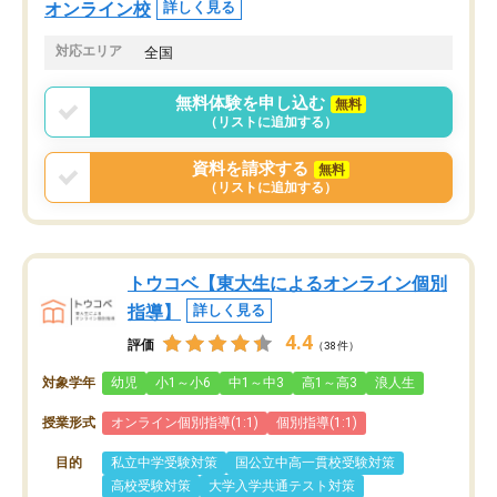
オンライン校
詳しく見る
対応エリア
全国
無料体験を申し込む
無料
（リストに追加する）
資料を請求する
無料
（リストに追加する）
トウコベ【東大生によるオンライン個別
指導】
詳しく見る
4.4
評価
（38件）
対象学年
幼児
小1～小6
中1～中3
高1～高3
浪人生
授業形式
オンライン個別指導(1:1)
個別指導(1:1)
目的
私立中学受験対策
国公立中高一貫校受験対策
高校受験対策
大学入学共通テスト対策