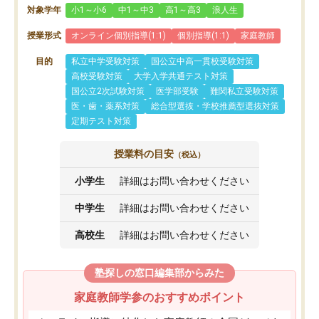
対象学年
小1～小6
中1～中3
高1～高3
浪人生
授業形式
オンライン個別指導(1:1)
個別指導(1:1)
家庭教師
目的
私立中学受験対策
国公立中高一貫校受験対策
高校受験対策
大学入学共通テスト対策
国公立2次試験対策
医学部受験
難関私立受験対策
医・歯・薬系対策
総合型選抜・学校推薦型選抜対策
定期テスト対策
授業料の目安
（税込）
小学生
詳細はお問い合わせください
中学生
詳細はお問い合わせください
高校生
詳細はお問い合わせください
塾探しの窓口編集部からみた
家庭教師学参のおすすめポイント