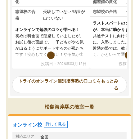
化
偏差値の変化
上がっ
志望校の合
受験していない/結果が
志望校の合格
合格し
格
出ていない
ラストスパートの１か月
オンラインで勉強のコツが学べる！
が、本当に助かりました
初めは料金面で躊躇していましたが、
共通テストに向けての追
お試し後の面談で、「子どもがやる気
に、入塾しました。田舎
が出るようにサポートするのが私たち
近隣の塾では、教えても
です！安心してください！やる気が出
く、かといって通うには
ないのは私たち講師の責任です」と言
が、トライならオンライ
投稿日：2026年03月13日
投稿日：20
ってくださり、確かに！と考えて、思
可能なので本当に助かり
い切って入塾しました。英語が苦手だ
テストの内容重視でした
ったんですが、学生の先生から学ぶこ
らないところをピンポイ
トライのオンライン個別指導塾の口コミをもっとみ
とで、勉強のコツみたいなものをつか
頂いて、とてもわかりや
る
み、徐々に成績が上がったらいいなと
していました。一生を左
思っていました。何が今足りないのか
スト、多少お金がかかっ
を的確に指導いただき、子どももびっ
思い切って入塾してよか
松島海岸駅の教室一覧
くりするほど楽しんでやる気を持って
塾を受けています。狙い通り、少しず
つ成績も上がり、苦手意識も無くなっ
オンライン校
詳しく見る
てきたので、さらに苦手な数学も追加
でお願いしました。来年の高校受験に
対応エリア
全国