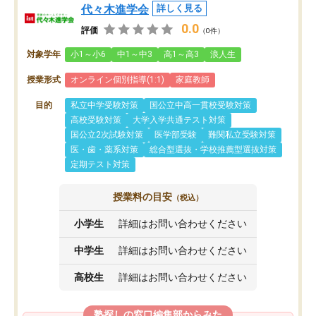
代々木進学会
詳しく見る
0.0
評価
（0件）
対象学年
小1～小6
中1～中3
高1～高3
浪人生
授業形式
オンライン個別指導(1:1)
家庭教師
目的
私立中学受験対策
国公立中高一貫校受験対策
高校受験対策
大学入学共通テスト対策
国公立2次試験対策
医学部受験
難関私立受験対策
医・歯・薬系対策
総合型選抜・学校推薦型選抜対策
定期テスト対策
授業料の目安
（税込）
小学生
詳細はお問い合わせください
中学生
詳細はお問い合わせください
高校生
詳細はお問い合わせください
塾探しの窓口編集部からみた