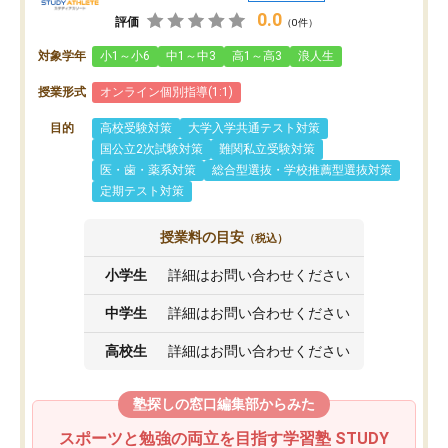
0.0
評価
（0件）
対象学年
小1～小6
中1～中3
高1～高3
浪人生
授業形式
オンライン個別指導(1:1)
目的
高校受験対策
大学入学共通テスト対策
国公立2次試験対策
難関私立受験対策
医・歯・薬系対策
総合型選抜・学校推薦型選抜対策
定期テスト対策
授業料の目安
（税込）
小学生
詳細はお問い合わせください
中学生
詳細はお問い合わせください
高校生
詳細はお問い合わせください
塾探しの窓口編集部からみた
スポーツと勉強の両立を目指す学習塾 STUDY