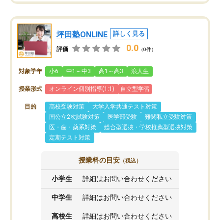
坪田塾ONLINE
詳しく見る
0.0
評価
（0件）
対象学年
小6
中1～中3
高1～高3
浪人生
授業形式
オンライン個別指導(1:1)
自立型学習
目的
高校受験対策
大学入学共通テスト対策
国公立2次試験対策
医学部受験
難関私立受験対策
医・歯・薬系対策
総合型選抜・学校推薦型選抜対策
定期テスト対策
授業料の目安
（税込）
小学生
詳細はお問い合わせください
中学生
詳細はお問い合わせください
高校生
詳細はお問い合わせください