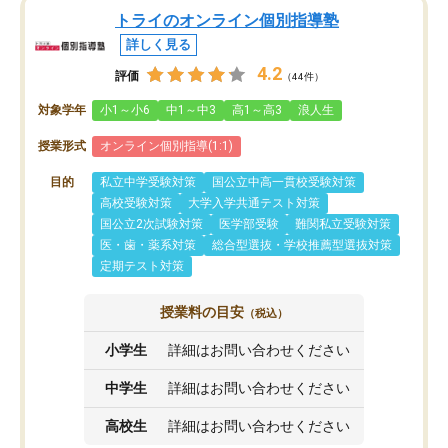
トライのオンライン個別指導塾
詳しく見る
4.2
評価
（44件）
対象学年
小1～小6
中1～中3
高1～高3
浪人生
授業形式
オンライン個別指導(1:1)
目的
私立中学受験対策
国公立中高一貫校受験対策
高校受験対策
大学入学共通テスト対策
国公立2次試験対策
医学部受験
難関私立受験対策
医・歯・薬系対策
総合型選抜・学校推薦型選抜対策
定期テスト対策
授業料の目安
（税込）
小学生
詳細はお問い合わせください
中学生
詳細はお問い合わせください
高校生
詳細はお問い合わせください