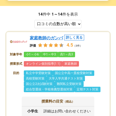
14
件中
1～14
件を表示
家庭教師のガンバ
詳しく見る
4.5
評価
（3件）
対象学年
小1～小6
中1～中3
高1～高3
授業形式
オンライン個別指導(1:1)
家庭教師
目的
私立中学受験対策
国公立中高一貫校受験対策
高校受験対策
大学入学共通テスト対策
国公立2次試験対策
難関私立受験対策
総合型選抜・学校推薦型選抜対策
定期テスト対策
授業料の目安
（税込）
小学生
詳細はお問い合わせください