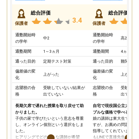
総合評価
総合評価
3.4
保護者
保護者
通塾開始時
通塾開始時
中2
高2
の学年
の学年
通塾期間
1～3ヵ月
通塾期間
4ヵ月～1
通った目的
定期テスト対策
通った目的
難関私立
偏差値の変
偏差値の変
上がった
上がった
化
化
志望校の合
受験していない/結果が
志望校の合
受験して
格
出ていない
格
出ていな
長期欠席で遅れた授業を取り戻せて助
自宅で現役国公立大学生
かりました。
ブルな価格で学べる
子供の家で学びたいという意志を尊重
娘の講師は東大生では無
し、オンライン個別という選択をしま
すが、お薦めの問題集や
した。
指導してくれています。2
ヒアリングでどのような講師が希望
もLINEで直接先生に質問