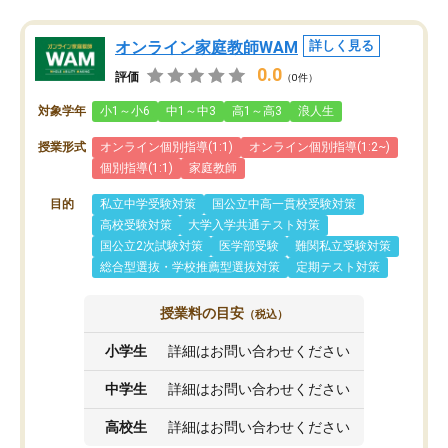
オンライン家庭教師WAM
詳しく見る
0.0
評価
（0件）
対象学年
小1～小6
中1～中3
高1～高3
浪人生
授業形式
オンライン個別指導(1:1)
オンライン個別指導(1:2~)
個別指導(1:1)
家庭教師
目的
私立中学受験対策
国公立中高一貫校受験対策
高校受験対策
大学入学共通テスト対策
国公立2次試験対策
医学部受験
難関私立受験対策
総合型選抜・学校推薦型選抜対策
定期テスト対策
授業料の目安
（税込）
小学生
詳細はお問い合わせください
中学生
詳細はお問い合わせください
高校生
詳細はお問い合わせください