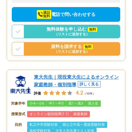
向けて頑張っています。
通話
電話で問い合わせする
無料
無料体験を申し込む
無料
（リストに追加する）
資料を請求する
無料
（リストに追加する）
東大先生｜現役東大生によるオンライン
家庭教師・個別指導
詳しく見る
4.2
評価
（10件）
対象学年
小4～小6
中1～中3
高1～高3
浪人生
授業形式
オンライン個別指導(1:1)
家庭教師
目的
私立中学受験対策
国公立中高一貫校受験対策
高校受験対策
大学入学共通テスト対策