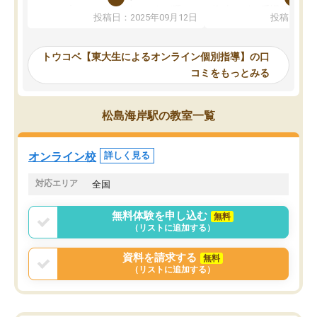
か、オプションは付帯するかなど選ぶ
教科でも)。受講科目や
投稿日：2025年09月12日
投稿日：20
事が出来ました。
めれるので、個人に合っ
講師とのマッチング後講師との初回ミ
ると思います。カリキュ
ーティングを行い、その講師で良いか
いなのがあり(有料)、受
トウコベ【東大生によるオンライン個別指導】の口
他の講師を希望するか子供との相性も
ことをどんなスケジュー
コミをもっとみる
見てから講師を決定する事ができま
くか相談したのですが、
す。
ち期待したものではなく
うちの子は、初回面談の講師の方で決
内容でした。それでも明
松島海岸駅の教室一覧
定しました。
やる気も出ましたし、苦
くなってきたようなので
オンラインツールを使用した単語帳の
お願いして良かったと思
オンライン校
詳しく見る
共有があり宿題もそちらで出される形
も合わなければチェンジ
でした。
娘は3科目ともずっと同
対応エリア
全国
2ヶ月で担当講師の方がお辞めになると
言う事で講師変更の申し出があり、あ
無料体験を申し込む
無料
まりに短期での変更だった為、塾に通
（リストに追加する）
う事にして退会しました。遅れも取り
戻せ、授業内容や講師の方は良かった
資料を請求する
無料
と思います。
（リストに追加する）