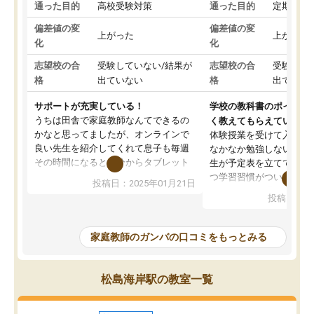
通った目的
高校受験対策
通った目的
定期テス
偏差値の変
偏差値の変
上がった
上がった
化
化
志望校の合
受験していない/結果が
志望校の合
受験して
格
出ていない
格
出ていな
サポートが充実している！
学校の教科書のポイント
うちは田舎で家庭教師なんてできるの
く教えてもらえている
かなと思ってましたが、オンラインで
体験授業を受けて入塾し
良い先生を紹介してくれて息子も毎週
なかなか勉強しない息子
その時間になると自分からタブレット
生が予定表を立ててくれ
を開いてzoomを繋げるようになりまし
つ学習習慣がついてきま
投稿日：2025年01月21日
た！5科目なんでもOKなのもとても気
オンラインで週に一度の
投稿日：20
に入っています
指導が無い日も予定表に
成績もだいぶ下の方でしたが、通い始
したり、LINEでわから
めて1年ほどだった今では平均点以上の
問できるのでとても助か
家庭教師のガンバの口コミをもっとみる
科目が増えてきました！あと1年受験ま
であるので無料の週末教室を使用しな
がら頑張って欲しいと思います！
松島海岸駅の教室一覧