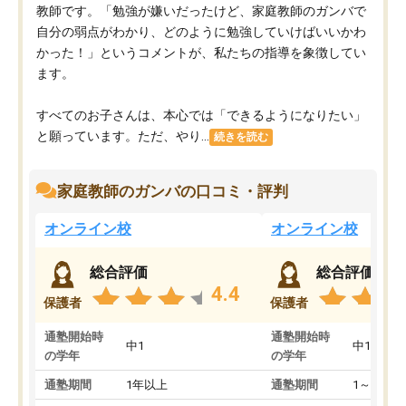
教師です。「勉強が嫌いだったけど、家庭教師のガンバで
自分の弱点がわかり、どのように勉強していけばいいかわ
かった！」というコメントが、私たちの指導を象徴してい
ます。
すべてのお子さんは、本心では「できるようになりたい」
と願っています。ただ、やり...
続きを読む
家庭教師のガンバの口コミ・評判
オンライン校
オンライン校
総合評価
総合評価
4.4
保護者
保護者
通塾開始時
通塾開始時
中1
中1
の学年
の学年
通塾期間
1年以上
通塾期間
1～3ヵ月