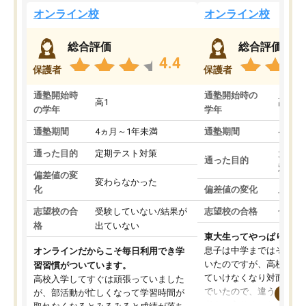
オンライン校
オンライン校
総合評価
総合評価
4.4
保護者
保護者
通塾開始時
通塾開始時の
高1
高3
の学年
学年
通塾期間
4ヵ月～1年未満
通塾期間
4ヵ月
通った目的
定期テスト対策
大学入
通った目的
対策
偏差値の変
変わらなかった
化
偏差値の変化
上がっ
志望校の合
受験していない/結果が
志望校の合格
合格し
格
出ていない
東大生ってやっぱりすご
息子は中学まではそこそ
オンラインだからこそ毎日利用でき学
いたのですが、高校に入
習習慣がついています。
ていけなくなり対面の塾
高校入学してすぐは頑張っていました
でいたので、違うアプロ
が、部活動が忙しくなって学習時間が
考えて入りました。地元