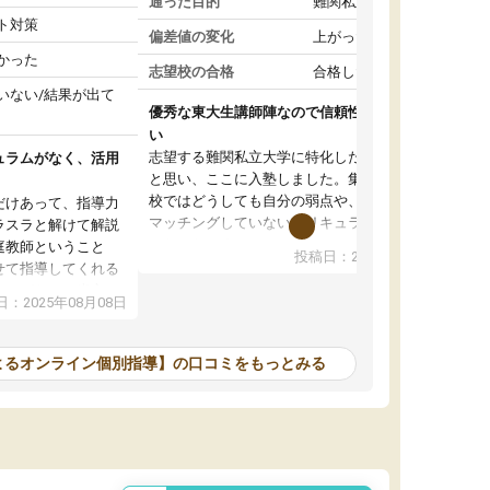
通った目的
難関私立受験対策
ト対策
偏差値の変化
上がった
かった
志望校の合格
合格した
いない/結果が出て
優秀な東大生講師陣なので信頼性や安心感が高
い
志望する難関私立大学に特化した準備をしたい
ュラムがなく、活用
と思い、ここに入塾しました。集団指導の予備
校ではどうしても自分の弱点や、志望校対策に
だけあって、指導力
マッチングしていないカリキュラムに不安を感
ラスラと解けて解説
じたからです。
庭教師ということ
投稿日：2024年02月19日
また受験のノウハウを蓄積している優秀な東大
せて指導してくれる
生講師陣をそろえていることや、完全オンライ
ラムがない。当方
：2025年08月08日
ン制というのも、ここを選んだ重要なポイント
るため、学校の教科
です。実際に入塾してみると、きめ細かいマン
な形で活用をさせて
ツーマン指導によって、自分の志望校にふさわ
間を使って進められる
よるオンライン個別指導】の口コミをもっとみる
しいオリジナルのカリキュラムを提案してくれ
であれば自学自習で
ました。
1時間の代金がそれな
また24時間いつでもLINEで講師に相談できるの
用の仕方をしたかっ
で、深夜に家で勉強していて疑問や不安が生じ
これといった提案も
ても、直ぐに解消できたのは、大きなメリット
分からず辞めること
と感じました。
ていけない子にはい