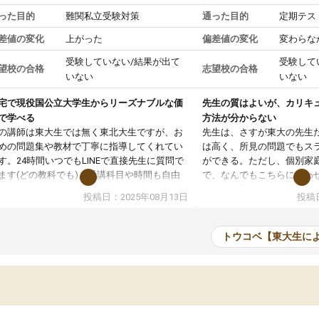
った目的
難関私立受験対策
通った目的
定期テス
差値の変化
上がった
偏差値の変化
変わらな
受験していない/結果が出て
受験して
望校の合格
志望校の合格
いない
いない
宅で現役国公立大学生からリーズナブルな価
先生の質はよいが、カリキ
で学べる
方法が分からない
の講師は東大生では無く東北大生ですが、お
先生は、さすが東大の先生
めの問題集や教材で丁寧に指導してくれてい
は高く、所見の問題でもス
す。24時間いつでもLINEで直接先生に質問で
ができる。ただし、個別家
ます(どの教科でも)。受講科目や時間も自由
で、なんでもこちらに合わ
決めれるので、個人に合った勉強ができると
のだが、具体的なカリキュ
投稿日：2025年08月13日
投稿日
います。カリキュラム相談みたいなのがあり
は、授業の先取り学習をす
有料)、受験までにどんなことをどんなスケジ
書を一緒に進めていくよう
ールでやっていくか相談したのですが、それ
いただいたが、1時間の時
トウコベ【東大生に
いまいち期待したものではなくふわっとした
範囲は限られており、それ
容でした。それでも明らかに本人のやる気も
進めて良いように思った。
ましたし、苦手科目が楽しくなってきたよう
りに高いため、有意義な利
ので、トウコベにお願いして良かったと思い
たが、大学生の先生からは
す。講師も合わなければチェンジできます
なく、上手い活用の仕方が
、娘は3科目ともずっと同じ先生です。
とした。学校の授業につい