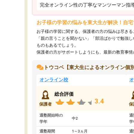
完全オンライン性の丁寧なマンツーマン指
お子様の学習の悩みを東大生が解決！自宅
お子様の学習に関する、保護者の方の悩みは尽きる
「親の言うことを聞かない」「部活ばかりで勉強し
ものもあるでしょう。
保護者の方がサポートしようにも、最新の教育事情がわ
トウコベ【東大生によるオンライン個
オンライン校
オ
総合評価
3.4
保護者
保
通塾開始時の
通
中2
学年
学
通塾期間
1～3ヵ月
通