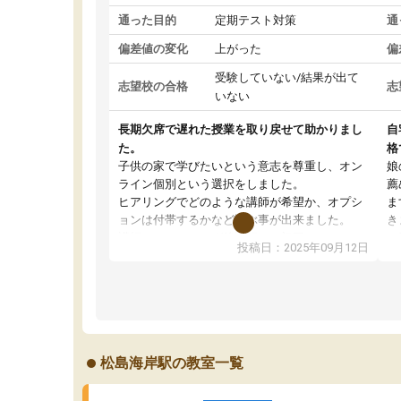
通った目的
定期テスト対策
通
偏差値の変化
上がった
偏
受験していない/結果が出て
志望校の合格
志
いない
長期欠席で遅れた授業を取り戻せて助かりまし
自
た。
格
子供の家で学びたいという意志を尊重し、オン
娘
ライン個別という選択をしました。
薦
ヒアリングでどのような講師が希望か、オプシ
ま
ョンは付帯するかなど選ぶ事が出来ました。
き
講師とのマッチング後講師との初回ミーティン
に
投稿日：2025年09月12日
グを行い、その講師で良いか他の講師を希望す
思
るか子供との相性も見てから講師を決定する事
(
ができます。
ュ
うちの子は、初回面談の講師の方で決定しまし
は
た。
内
出
松島海岸駅の教室一覧
オンラインツールを使用した単語帳の共有があ
な
り宿題もそちらで出される形でした。
ま
2ヶ月で担当講師の方がお辞めになると言う事で
が