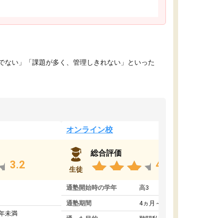
でない」「課題が多く、管理しきれない」といった
オンライン校
総合評価
3.2
4.4
生徒
通塾開始時の学年
高3
通塾期間
4ヵ月～1年未満
1年未満