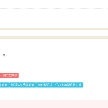
いのかも。
（5件）
)
自立型学習
験対策
難関私立受験対策
総合型選抜・学校推薦型選抜対策