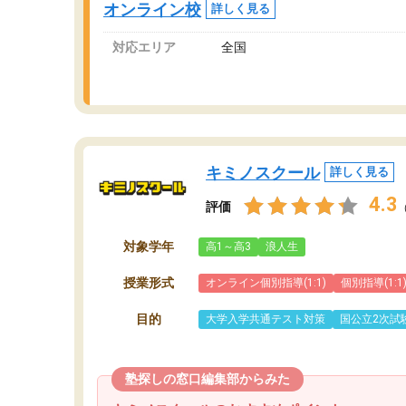
オンライン校
詳しく見る
講師変更の申し出があり、あまりに短期での変
更だった為、塾に通う事にして退会しました。
対応エリア
全国
遅れも取り戻せ、授業内容や講師の方は良かっ
たと思います。
キミノスクール
詳しく見る
4.3
評価
対象学年
高1～高3
浪人生
授業形式
オンライン個別指導(1:1)
個別指導(1:1
目的
大学入学共通テスト対策
国公立2次試
塾探しの窓口編集部からみた