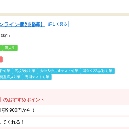
ンライン個別指導】
詳しく見る
（38件）
3
浪人生
)
験対策
高校受験対策
大学入学共通テスト対策
国公立2次試験対策
薦型選抜対策
定期テスト対策
】のおすすめポイント
9,900円から！
してくれる！