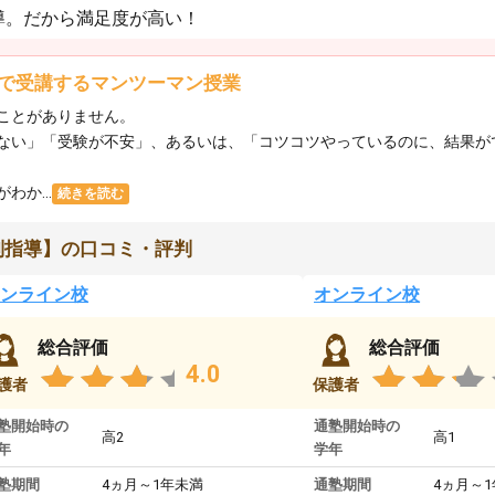
導。だから満足度が高い！
で受講するマンツーマン授業
ことがありません。
ない」「受験が不安」、あるいは、「コツコツやっているのに、結果が
か...
続きを読む
別指導】の口コミ・評判
ンライン校
オンライン校
総合評価
総合評価
4.0
護者
保護者
塾開始時の
通塾開始時の
高2
高1
年
学年
塾期間
4ヵ月～1年未満
通塾期間
4ヵ月～