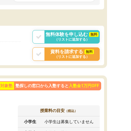
です。ただ、授業内容が楽しかったせいか、自
発的に学習する習慣ができました。
ようになった影響
勢も変わりました。
目を克服することの
学べばできるように
が大きかったです。
無料体験を申し込む
無料
（リストに追加する）
資料を請求する
無料
（リストに追加する）
ン対象塾
塾探しの窓口から入塾すると
入塾金1万円OFF
授業料の目安
（税込）
小学生
小学生は募集していません