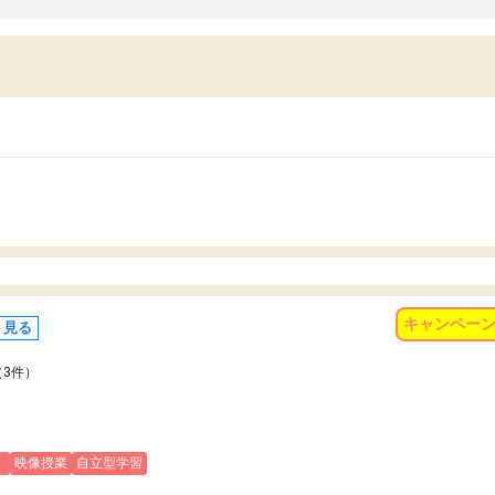
習習慣がしっかり身につきました。結果とし
くなりました。
苦手だった英語の偏差値が10以上上がり、志
また、苦手な科目ができる
していた公立高校に無事合格できました。自
で、得意科目に取り組む姿
から学ぶ姿勢を身につけさせたい家庭には本
受験も大事ですが、苦手科
におすすめの塾だと思います。
重要性を再認識しました。
なる自信を身につけたこと
有り難うございました。
キャンペー
く見る
（3件）
)
映像授業
自立型学習