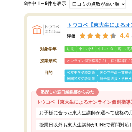
8
件中
1～8
件を表示
トウコベ【東大生によるオ
4.4
評価
対象学年
幼児
小1～小6
中1～中3
高1～高
授業形式
オンライン個別指導(1:1)
個別指導(1:1
目的
私立中学受験対策
国公立中高一貫校受
難関私立受験対策
総合型選抜・学校推
塾探しの窓口編集部からみた
トウコベ【東大生によるオンライン個別指導
お子様に合った東大生講師が選べて破格の月額
授業日以外も東大生講師がLINEで質問対応