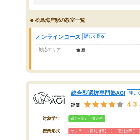
ました。「やらされる勉強」から「目標のため
学
の勉強」へ意識が変わったことが、目標校への
て
合格に繋がったと思います。
望
松島海岸駅の教室一覧
分
当
オンラインコース
詳しく見る
対応エリア
全国
総合型選抜専門塾AOI
詳し
4.3
評価
対象学年
高1～高3
浪人生
授業形式
オンライン個別指導(1:1)
個別指導(1:1