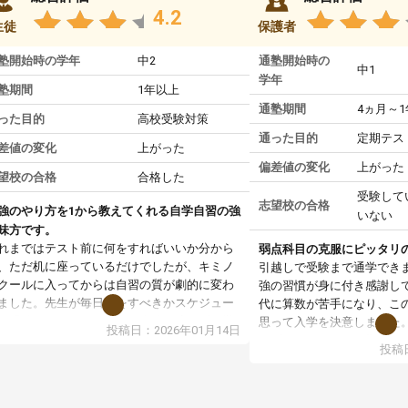
4.2
生徒
保護者
塾開始時の学年
中2
通塾開始時の
中1
学年
塾期間
1年以上
通塾期間
4ヵ月～
った目的
高校受験対策
通った目的
定期テス
差値の変化
上がった
偏差値の変化
上がった
望校の合格
合格した
受験して
志望校の合格
強のやり方を1から教えてくれる自学自習の強
いない
味方です。
れまではテスト前に何をすればいいか分から
弱点科目の克服にピッタリ
、ただ机に座っているだけでしたが、キミノ
引越しで受験まで通学でき
クールに入ってからは自習の質が劇的に変わ
強の習慣が身に付き感謝し
ました。先生が毎日何をすべきかスケジュー
代に算数が苦手になり、こ
を明確にしてくれるので、自分が迷わずに学
思って入学を決意しました
投稿日：2026年01月14日
に取り組めるようになったのが一番の収穫で
まず、マンツーマン指導な
投稿日
。
基礎からスタートして頂い
業で教えてもらうというより、勉強の仕方を
す。基礎を理解してからは
ーチングしてもらうスタイルなので、家での
ていけるようになったし、