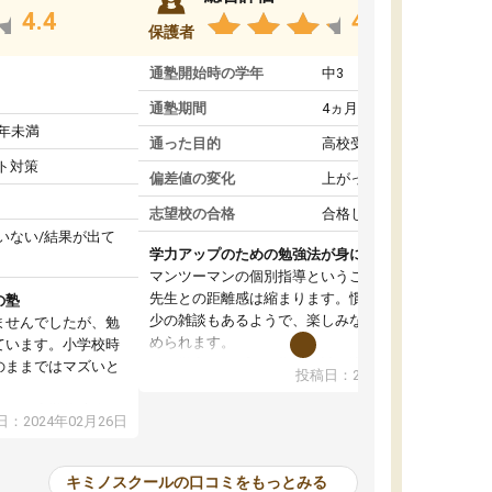
4.4
4.6
保護者
通塾開始時の学年
中3
通塾期間
4ヵ月～1年未満
1年未満
通った目的
高校受験対策
ト対策
偏差値の変化
上がった
志望校の合格
合格した
いない/結果が出て
学力アップのための勉強法が身につく
マンツーマンの個別指導ということもあって、
先生との距離感は縮まります。慣れてくれば多
の塾
少の雑談もあるようで、楽しみながら学習を進
ませんでしたが、勉
められます。
ています。小学校時
単に学力アップを目指した詰め込み授業ではな
のままではマズいと
投稿日：2024年01月08日
く、勉強の進め方もアドバイスしてくれます。
。
自然と勉強の習慣が身について、学力もアップ
ので、小学校時代の
：2024年02月26日
していきました。
たのが大きかったで
オンラインコースだと一人での学習となって、
、すぐに授業につい
初めはモチベーションの維持が難しかったよう
苦手科目の意識もな
キミノスクールの口コミをもっとみる