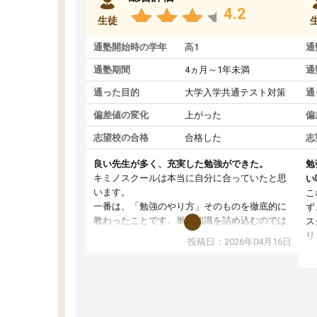
4.2
生徒
通塾開始時の学年
高1
通
通塾期間
4ヵ月～1年未満
通
通った目的
大学入学共通テスト対策
通
偏差値の変化
上がった
偏
志望校の合格
合格した
志
良い先生が多く、充実した勉強ができた。
勉
キミノスクールは本当に自分に合っていたと思
い
います。
こ
一番は、「勉強のやり方」そのものを徹底的に
ず
教わったことです。単に知識を詰め込むのでは
ス
なく、自学自習の習慣が身につくよう並走して
り
投稿日：2026年04月16日
くれるので、通塾日以外も机に向かうのが苦で
ル
はなくなりました。
習
す
講師の方との距離も近く、親身なコーチングの
授
おかげで、停滞期もモチベーションを維持でき
コ