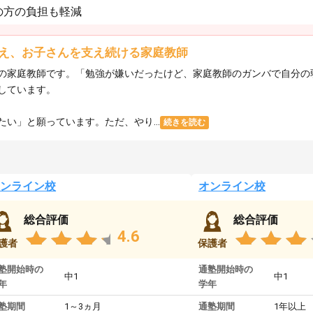
の方の負担も軽減
え、お子さんを支え続ける家庭教師
の家庭教師です。「勉強が嫌いだったけど、家庭教師のガンバで自分の
しています。
い」と願っています。ただ、やり...
続きを読む
ンライン校
オンライン校
総合評価
総合評価
4.6
護者
保護者
塾開始時の
通塾開始時の
中1
中1
年
学年
塾期間
1～3ヵ月
通塾期間
1年以上