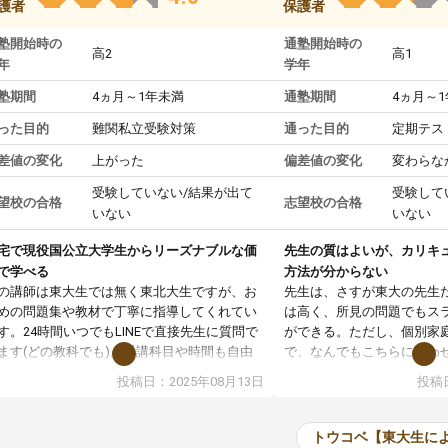
護者
保護者
塾開始時の
通塾開始時の
高2
高1
年
学年
塾期間
4ヵ月～1年未満
通塾期間
4ヵ月～
った目的
難関私立受験対策
通った目的
定期テス
差値の変化
上がった
偏差値の変化
変わらな
受験していない/結果が出て
受験して
望校の合格
志望校の合格
いない
いない
宅で現役国公立大学生からリーズナブルな価
先生の質はよいが、カリキ
で学べる
方法が分からない
の講師は東大生では無く東北大生ですが、お
先生は、さすが東大の先生
めの問題集や教材で丁寧に指導してくれてい
は高く、所見の問題でもス
す。24時間いつでもLINEで直接先生に質問で
ができる。ただし、個別家
ます(どの教科でも)。受講科目や時間も自由
で、なんでもこちらに合わ
決めれるので、個人に合った勉強ができると
のだが、具体的なカリキュ
投稿日：2025年08月13日
投稿日
います。カリキュラム相談みたいなのがあり
は、授業の先取り学習をす
有料)、受験までにどんなことをどんなスケジ
書を一緒に進めていくよう
ールでやっていくか相談したのですが、それ
いただいたが、1時間の時
トウコベ【東大生に