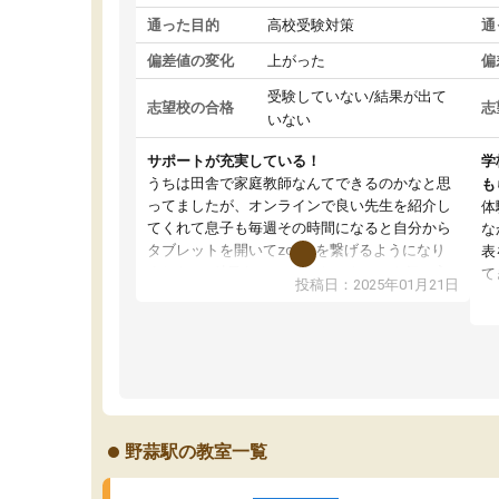
通った目的
高校受験対策
通
偏差値の変化
上がった
偏
受験していない/結果が出て
志望校の合格
志
いない
サポートが充実している！
学
うちは田舎で家庭教師なんてできるのかなと思
も
ってましたが、オンラインで良い先生を紹介し
体
てくれて息子も毎週その時間になると自分から
な
タブレットを開いてzoomを繋げるようになり
表
ました！5科目なんでもOKなのもとても気に入
て
投稿日：2025年01月21日
っています
オ
成績もだいぶ下の方でしたが、通い始めて1年ほ
い
どだった今では平均点以上の科目が増えてきま
か
した！あと1年受験まであるので無料の週末教室
て
を使用しながら頑張って欲しいと思います！
野蒜駅の教室一覧