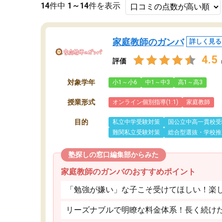
14
件中
1～14
件を表示
家庭教師のガンバ
詳しく見る
4.5
評価
対象学年
小1～小6
中1～中3
高1～高3
授業形式
オンライン個別指導(1:1)
家庭教師
目的
私立中学受験対策
国公立中高一貫校受
難関私立受験対策
総合型選抜・学校推
塾探しの窓口編集部からみた
家庭教師のガンバのおすすめポイント
「勉強が嫌い」な子こそ受けてほしい！楽
リーズナブルで明瞭な料金体系！長く続け