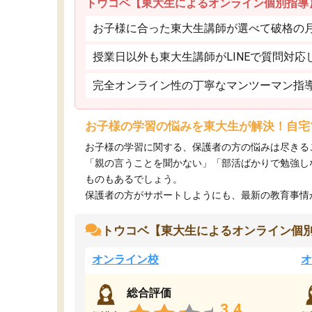
トウコベ【東大生によるオンライン個別指導
お子様に合った東大生講師が選べて破格の月額
授業日以外も東大生講師がLINEで質問対応
完全オンライン性の丁寧なマンツーマン指
お子様の学習の悩みを東大生が解決！自宅
お子様の学習に関する、保護者の方の悩みは尽きる
「親の言うことを聞かない」「部活ばかりで勉強し
ものもあるでしょう。
保護者の方がサポートしようにも、最新の教育事情がわ
トウコベ【東大生によるオンライン個
オンライン校
オ
総合評価
3.4