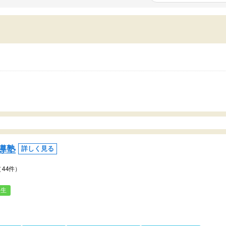
いまいち期待したものではなくふわっとした
範囲は限られており、それ
容でした。それでも明らかに本人のやる気も
進めて良いように思った。
ましたし、苦手科目が楽しくなってきたよう
りに高いため、有意義な利
ので、トウコベにお願いして良かったと思い
たが、大学生の先生からは
す。講師も合わなければチェンジできます
なく、上手い活用の仕方が
、娘は3科目ともずっと同じ先生です。
とした。学校の授業につい
いのかも。
導塾
詳しく見る
（44件）
人生