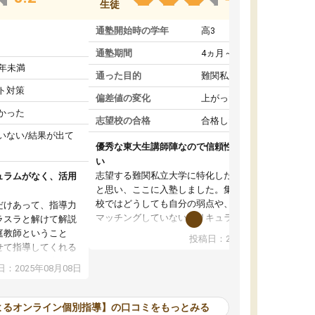
生徒
通塾開始時の学年
高3
通塾期間
4ヵ月～1年未満
1年未満
通った目的
難関私立受験対策
ト対策
偏差値の変化
上がった
かった
志望校の合格
合格した
いない/結果が出て
優秀な東大生講師陣なので信頼性や安心感が高
い
志望する難関私立大学に特化した準備をしたい
ュラムがなく、活用
と思い、ここに入塾しました。集団指導の予備
校ではどうしても自分の弱点や、志望校対策に
だけあって、指導力
マッチングしていないカリキュラムに不安を感
ラスラと解けて解説
じたからです。
庭教師ということ
投稿日：2024年02月19日
また受験のノウハウを蓄積している優秀な東大
せて指導してくれる
生講師陣をそろえていることや、完全オンライ
ラムがない。当方
：2025年08月08日
ン制というのも、ここを選んだ重要なポイント
るため、学校の教科
です。実際に入塾してみると、きめ細かいマン
な形で活用をさせて
ツーマン指導によって、自分の志望校にふさわ
間を使って進められる
よるオンライン個別指導】の口コミをもっとみる