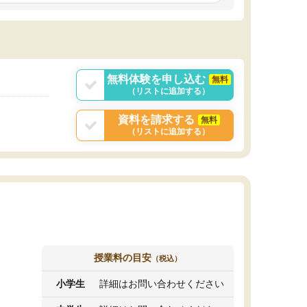
しいオリジナルのカリキュラムを提案してくれ
であれば自学自習で
ました。
1時間の代金がそれな
また24時間いつでもLINEで講師に相談できるの
用の仕方をしたかっ
で、深夜に家で勉強していて疑問や不安が生じ
これといった提案も
ても、直ぐに解消できたのは、大きなメリット
分からず辞めること
と感じました。
ていけない子にはい
無料体験を申し込む
無料
（リストに追加する）
資料を請求する
無料
（リストに追加する）
授業料の目安
（税込）
小学生
詳細はお問い合わせください