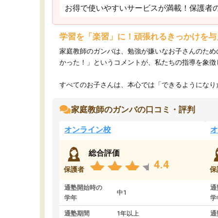
お得で使いやすいサービスが満載！保護者
学習を「楽習」に！頑張れるきっかけを与
家庭教師のガンバは、勉強が嫌いなお子さんのため
かった！」というコメントが、私たちの指導を象徴
すべてのお子さんは、本心では「できるようになりた
家庭教師のガンバの口コミ・評判
オンライン校
オ
総合評価
4.4
保護者
保
通塾開始時の
通
中1
学年
学
通塾期間
1年以上
通