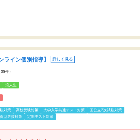
ンライン個別指導】
詳しく見る
（38件）
3
浪人生
)
験対策
高校受験対策
大学入学共通テスト対策
国公立2次試験対策
薦型選抜対策
定期テスト対策