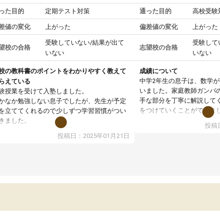
った目的
定期テスト対策
通った目的
高校受験
差値の変化
上がった
偏差値の変化
上がった
受験していない/結果が出て
受験して
望校の合格
志望校の合格
いない
いない
校の教科書のポイントをわかりやすく教えて
成績について
中学2年生の息子は、数学
らえている
いました。家庭教師ガンバ
験授業を受けて入塾しました。
手な部分を丁寧に解説して
かなか勉強しない息子でしたが、先生が予定
をつけていくことができま
を立ててくれるので少しずつ学習習慣がつい
期テストの成績が10点以上
きました。
投稿日
ても喜んでいます。
ンラインで週に一度の受講ですが、指導が無
投稿日：2025年01月21日
日も予定表に基づいて勉強したり、LINEでわ
らないところを質問できるのでとても助かっ
います。