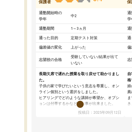
保護者
保
通塾開始時の
通
中2
学年
学
通塾期間
1～3ヵ月
通
通った目的
定期テスト対策
通
偏差値の変化
上がった
偏
受験していない/結果が出て
志望校の合格
志
いない
長期欠席で遅れた授業を取り戻せて助かりまし
自
た。
格
子供の家で学びたいという意志を尊重し、オン
娘
ライン個別という選択をしました。
薦
ヒアリングでどのような講師が希望か、オプシ
ま
ョンは付帯するかなど選ぶ事が出来ました。
き
講師とのマッチング後講師との初回ミーティン
に
投稿日：2025年09月12日
グを行い、その講師で良いか他の講師を希望す
思
るか子供との相性も見てから講師を決定する事
(
ができます。
ュ