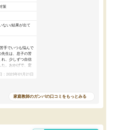
対策
いない/結果が出て
が苦手でいつも悩んで
の先生は、息子の苦
くれ、少しずつ自信
した。おかげで、定
アップし、本人もと
：2025年01月21日
家庭教師のガンバの口コミをもっとみる