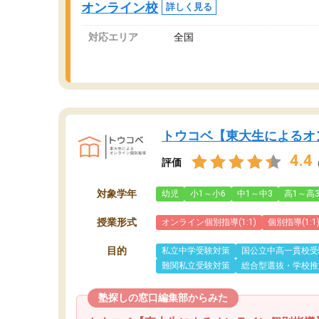
オンライン校
詳しく見る
対応エリア
全国
トウコベ【東大生によるオ
4.4
評価
対象学年
幼児
小1～小6
中1～中3
高1～高
授業形式
オンライン個別指導(1:1)
個別指導(1:1
目的
私立中学受験対策
国公立中高一貫校受
難関私立受験対策
総合型選抜・学校推
塾探しの窓口編集部からみた