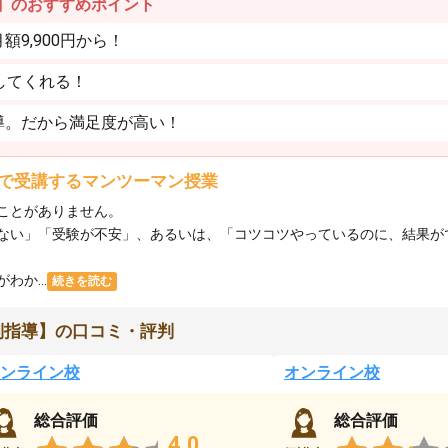
】のおすすめポイント
9,900円から！
してくれる！
導。だから満足度が高い！
で受講するマンツーマン授業
ことがありません。
ない」「受験が不安」、あるいは、「コツコツやっているのに、結果が
か...
続きを読む
別指導】の口コミ・評判
ンライン校
オンライン校
総合評価
総合評価
4.0