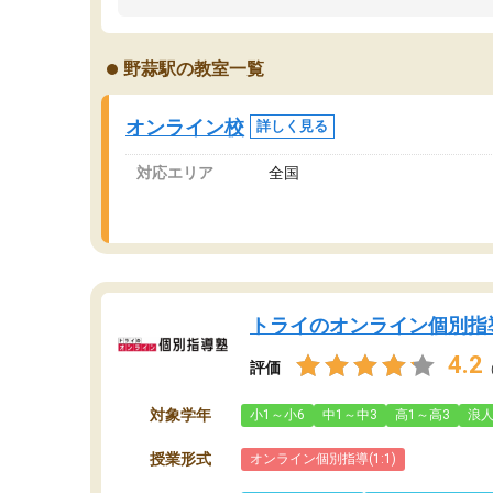
うちの子は、初回面談の講師の方で決定しまし
は
た。
内
出
野蒜駅の教室一覧
オンラインツールを使用した単語帳の共有があ
な
り宿題もそちらで出される形でした。
ま
2ヶ月で担当講師の方がお辞めになると言う事で
が
オンライン校
詳しく見る
講師変更の申し出があり、あまりに短期での変
更だった為、塾に通う事にして退会しました。
対応エリア
全国
遅れも取り戻せ、授業内容や講師の方は良かっ
たと思います。
トライのオンライン個別指
4.2
評価
対象学年
小1～小6
中1～中3
高1～高3
浪
授業形式
オンライン個別指導(1:1)