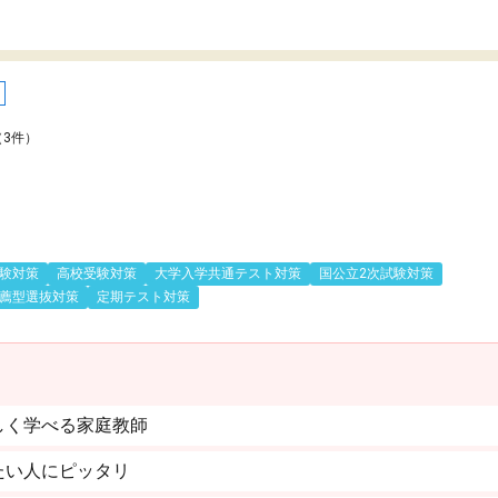
（3件）
験対策
高校受験対策
大学入学共通テスト対策
国公立2次試験対策
薦型選抜対策
定期テスト対策
しく学べる家庭教師
たい人にピッタリ