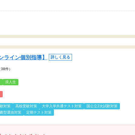
ンライン個別指導】
詳しく見る
（38件）
3
浪人生
)
験対策
高校受験対策
大学入学共通テスト対策
国公立2次試験対策
薦型選抜対策
定期テスト対策