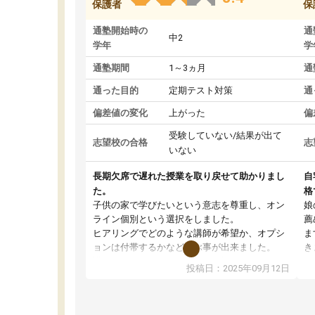
保護者
保
通塾開始時の
通
中2
学年
学
通塾期間
1～3ヵ月
通
通った目的
定期テスト対策
通
偏差値の変化
上がった
偏
受験していない/結果が出て
志望校の合格
志
いない
長期欠席で遅れた授業を取り戻せて助かりまし
自
た。
格
子供の家で学びたいという意志を尊重し、オン
娘
ライン個別という選択をしました。
薦
ヒアリングでどのような講師が希望か、オプシ
ま
ョンは付帯するかなど選ぶ事が出来ました。
き
講師とのマッチング後講師との初回ミーティン
に
投稿日：2025年09月12日
グを行い、その講師で良いか他の講師を希望す
思
るか子供との相性も見てから講師を決定する事
(
ができます。
ュ