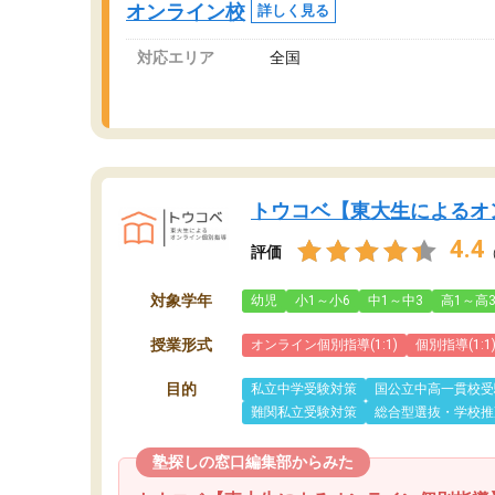
オンライン校
詳しく見る
対応エリア
全国
トウコベ【東大生によるオ
4.4
評価
対象学年
幼児
小1～小6
中1～中3
高1～高
授業形式
オンライン個別指導(1:1)
個別指導(1:1
目的
私立中学受験対策
国公立中高一貫校受
難関私立受験対策
総合型選抜・学校推
塾探しの窓口編集部からみた