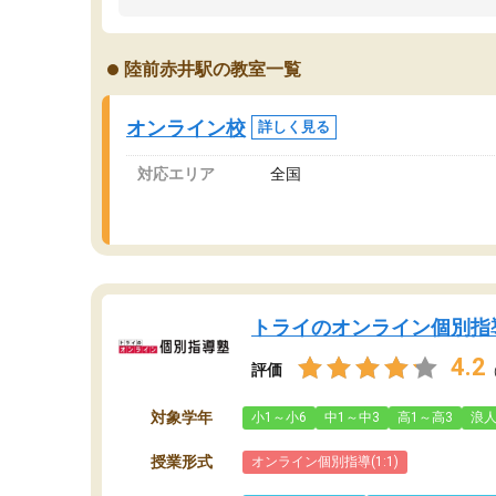
うちの子は、初回面談の講師の方で決定しまし
は
た。
内
出
陸前赤井駅の教室一覧
オンラインツールを使用した単語帳の共有があ
な
り宿題もそちらで出される形でした。
ま
2ヶ月で担当講師の方がお辞めになると言う事で
が
オンライン校
詳しく見る
講師変更の申し出があり、あまりに短期での変
更だった為、塾に通う事にして退会しました。
対応エリア
全国
遅れも取り戻せ、授業内容や講師の方は良かっ
たと思います。
トライのオンライン個別指
4.2
評価
対象学年
小1～小6
中1～中3
高1～高3
浪
授業形式
オンライン個別指導(1:1)