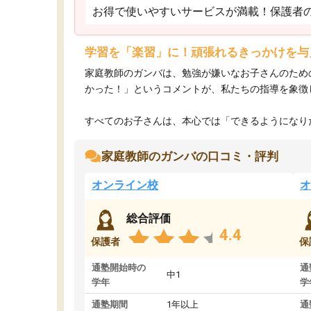
お得で使いやすいサービスが満載！保護者
学習を「楽習」に！頑張れるきっかけを与
家庭教師のガンバは、勉強が嫌いなお子さんのため
かった！」というコメントが、私たちの指導を象徴
すべてのお子さんは、本心では「できるようになりた
家庭教師のガンバの口コミ・評判
オンライン校
オ
総合評価
4.4
保護者
保
通塾開始時の
通
中1
学年
学
通塾期間
1年以上
通