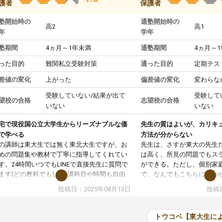
護者
保護者
塾開始時の
通塾開始時の
高2
高1
年
学年
塾期間
4ヵ月～1年未満
通塾期間
4ヵ月～
った目的
難関私立受験対策
通った目的
定期テス
差値の変化
上がった
偏差値の変化
変わらな
受験していない/結果が出て
受験して
望校の合格
志望校の合格
いない
いない
宅で現役国公立大学生からリーズナブルな価
先生の質はよいが、カリキ
で学べる
方法が分からない
の講師は東大生では無く東北大生ですが、お
先生は、さすが東大の先生
めの問題集や教材で丁寧に指導してくれてい
は高く、所見の問題でもス
す。24時間いつでもLINEで直接先生に質問で
ができる。ただし、個別家
ます(どの教科でも)。受講科目や時間も自由
で、なんでもこちらに合わ
決めれるので、個人に合った勉強ができると
のだが、具体的なカリキュ
投稿日：2025年08月13日
投稿日
います。カリキュラム相談みたいなのがあり
は、授業の先取り学習をす
有料)、受験までにどんなことをどんなスケジ
書を一緒に進めていくよう
ールでやっていくか相談したのですが、それ
いただいたが、1時間の時
トウコベ【東大生に