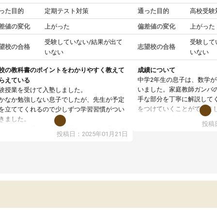
った目的
定期テスト対策
通った目的
高校受験
差値の変化
上がった
偏差値の変化
上がった
受験していない/結果が出て
受験して
望校の合格
志望校の合格
いない
いない
校の教科書のポイントをわかりやすく教えて
成績について
中学2年生の息子は、数学
らえている
いました。家庭教師ガンバ
験授業を受けて入塾しました。
手な部分を丁寧に解説して
かなか勉強しない息子でしたが、先生が予定
をつけていくことができま
を立ててくれるので少しずつ学習習慣がつい
期テストの成績が10点以上
きました。
投稿日
ても喜んでいます。
ンラインで週に一度の受講ですが、指導が無
投稿日：2025年01月21日
日も予定表に基づいて勉強したり、LINEでわ
らないところを質問できるのでとても助かっ
います。