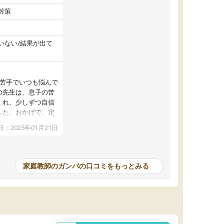
対策
いない/結果が出て
が苦手でいつも悩んで
の先生は、息子の苦
くれ、少しずつ自信
した。おかげで、定
アップし、本人もと
：2025年01月21日
家庭教師のガンバの口コミをもっとみる