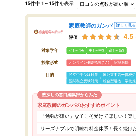
15
件中
1～15
件を表示
家庭教師のガンバ
詳しく見る
4.5
評価
対象学年
小1～小6
中1～中3
高1～高3
授業形式
オンライン個別指導(1:1)
家庭教師
目的
私立中学受験対策
国公立中高一貫校受
難関私立受験対策
総合型選抜・学校推
塾探しの窓口編集部からみた
家庭教師のガンバのおすすめポイント
「勉強が嫌い」な子こそ受けてほしい！楽
リーズナブルで明瞭な料金体系！長く続け