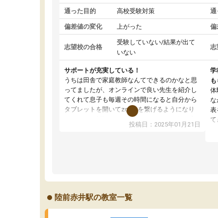
通った目的
高校受験対策
通
偏差値の変化
上がった
偏
受験していない/結果が出て
志望校の合格
志
いない
サポートが充実している！
学
うちは田舎で家庭教師なんてできるのかなと思
も
ってましたが、オンラインで良い先生を紹介し
体
てくれて息子も毎週その時間になると自分から
な
タブレットを開いてzoomを繋げるようになり
表
ました！5科目なんでもOKなのもとても気に入
て
投稿日：2025年01月21日
っています
オ
成績もだいぶ下の方でしたが、通い始めて1年ほ
い
どだった今では平均点以上の科目が増えてきま
か
した！あと1年受験まであるので無料の週末教室
て
を使用しながら頑張って欲しいと思います！
陸前赤井駅の教室一覧