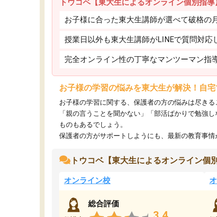
トウコベ【東大生によるオンライン個別指導
お子様に合った東大生講師が選べて破格の月額
授業日以外も東大生講師がLINEで質問対応
完全オンライン性の丁寧なマンツーマン指
お子様の学習の悩みを東大生が解決！自宅
お子様の学習に関する、保護者の方の悩みは尽きる
「親の言うことを聞かない」「部活ばかりで勉強し
ものもあるでしょう。
保護者の方がサポートしようにも、最新の教育事情がわ
トウコベ【東大生によるオンライン個
オンライン校
オ
総合評価
3.4