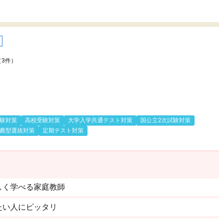
（3件）
験対策
高校受験対策
大学入学共通テスト対策
国公立2次試験対策
薦型選抜対策
定期テスト対策
しく学べる家庭教師
たい人にピッタリ