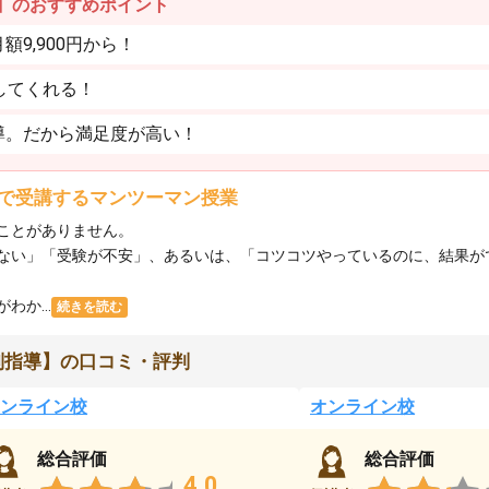
】のおすすめポイント
9,900円から！
してくれる！
導。だから満足度が高い！
で受講するマンツーマン授業
ことがありません。
ない」「受験が不安」、あるいは、「コツコツやっているのに、結果が
か...
続きを読む
別指導】の口コミ・評判
ンライン校
オンライン校
総合評価
総合評価
4.0