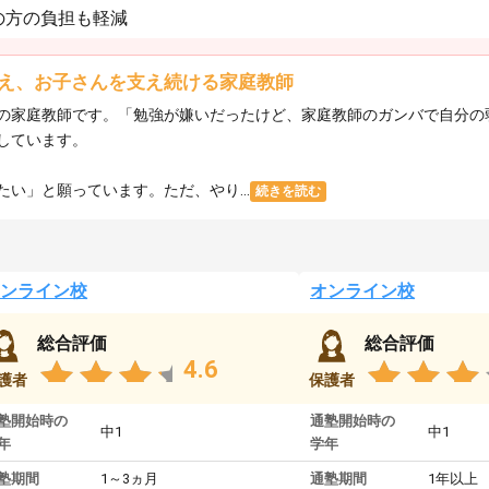
の方の負担も軽減
え、お子さんを支え続ける家庭教師
の家庭教師です。「勉強が嫌いだったけど、家庭教師のガンバで自分の
しています。
い」と願っています。ただ、やり...
続きを読む
ンライン校
オンライン校
総合評価
総合評価
4.6
護者
保護者
塾開始時の
通塾開始時の
中1
中1
年
学年
塾期間
1～3ヵ月
通塾期間
1年以上