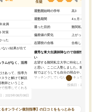
生徒
通塾開始時の学年
高3
通塾期間
4ヵ月～1年未満
1年未満
通った目的
難関私立受験対策
ト対策
偏差値の変化
上がった
かった
志望校の合格
合格した
いない/結果が出て
優秀な東大生講師陣なので信頼性や安心感が高
い
志望する難関私立大学に特化した準備をしたい
ュラムがなく、活用
と思い、ここに入塾しました。集団指導の予備
校ではどうしても自分の弱点や、志望校対策に
だけあって、指導力
マッチングしていないカリキュラムに不安を感
ラスラと解けて解説
じたからです。
庭教師ということ
投稿日：2024年02月19日
また受験のノウハウを蓄積している優秀な東大
せて指導してくれる
生講師陣をそろえていることや、完全オンライ
ラムがない。当方
：2025年08月08日
ン制というのも、ここを選んだ重要なポイント
るため、学校の教科
です。実際に入塾してみると、きめ細かいマン
な形で活用をさせて
ツーマン指導によって、自分の志望校にふさわ
間を使って進められる
よるオンライン個別指導】の口コミをもっとみる