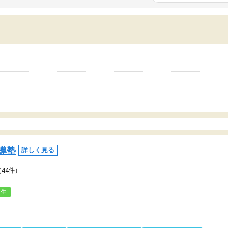
いまいち期待したものではなくふわっとした
範囲は限られており、それ
容でした。それでも明らかに本人のやる気も
進めて良いように思った。
ましたし、苦手科目が楽しくなってきたよう
りに高いため、有意義な利
ので、トウコベにお願いして良かったと思い
たが、大学生の先生からは
す。講師も合わなければチェンジできます
なく、上手い活用の仕方が
、娘は3科目ともずっと同じ先生です。
とした。学校の授業につい
いのかも。
導塾
詳しく見る
（44件）
人生