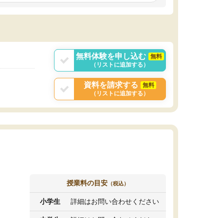
しいオリジナルのカリキュラムを提案してくれ
であれば自学自習で
ました。
1時間の代金がそれな
また24時間いつでもLINEで講師に相談できるの
用の仕方をしたかっ
で、深夜に家で勉強していて疑問や不安が生じ
これといった提案も
ても、直ぐに解消できたのは、大きなメリット
分からず辞めること
と感じました。
ていけない子にはい
無料体験を申し込む
無料
（リストに追加する）
資料を請求する
無料
（リストに追加する）
授業料の目安
（税込）
小学生
詳細はお問い合わせください