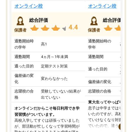
オンライン校
オンライン校
総合評価
総合評価
4.4
保護者
保護者
通塾開始時
通塾開始時の
高1
高3
の学年
学年
通塾期間
4ヵ月～1年未満
通塾期間
4ヵ月
通った目的
定期テスト対策
大学入
通った目的
対策
偏差値の変
変わらなかった
化
偏差値の変化
上がっ
志望校の合
受験していない/結果が
志望校の合格
合格し
格
出ていない
東大生ってやっぱりすご
息子は中学まではそこそ
オンラインだからこそ毎日利用でき学
いたのですが、高校に入
習習慣がついています。
ていけなくなり対面の塾
高校入学してすぐは頑張っていました
でいたので、違うアプロ
が、部活動が忙しくなって学習時間が
考えて入りました。地元