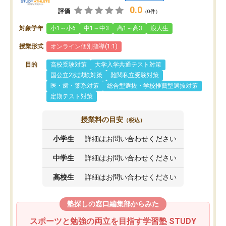
0.0
評価
（0件）
対象学年
小1～小6
中1～中3
高1～高3
浪人生
授業形式
オンライン個別指導(1:1)
目的
高校受験対策
大学入学共通テスト対策
国公立2次試験対策
難関私立受験対策
医・歯・薬系対策
総合型選抜・学校推薦型選抜対策
定期テスト対策
授業料の目安
（税込）
小学生
詳細はお問い合わせください
中学生
詳細はお問い合わせください
高校生
詳細はお問い合わせください
塾探しの窓口編集部からみた
スポーツと勉強の両立を目指す学習塾 STUDY