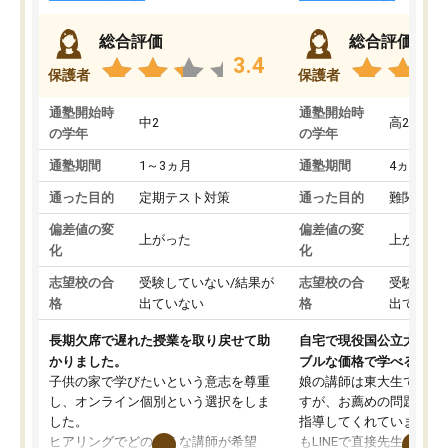
総合評価
総合評価
3.4
保護者
保護者
通塾開始時
通塾開始時
中2
高2
の学年
の学年
通塾期間
1～3ヵ月
通塾期間
4ヵ月～1
通った目的
定期テスト対策
通った目的
難関私立
偏差値の変
偏差値の変
上がった
上がった
化
化
志望校の合
受験していない/結果が
志望校の合
受験して
格
出ていない
格
出ていな
長期欠席で遅れた授業を取り戻せて助
自宅で現役国公立大学生
かりました。
ブルな価格で学べる
子供の家で学びたいという意志を尊重
娘の講師は東大生では無
し、オンライン個別という選択をしま
すが、お薦めの問題集や
した。
指導してくれています。2
ヒアリングでどのような講師が希望
もLINEで直接先生に質問