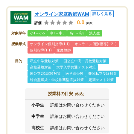
オンライン家庭教師WAM
詳しく見る
0.0
評価
（0件）
対象学年
小1～小6
中1～中3
高1～高3
浪人生
授業形式
オンライン個別指導(1:1)
オンライン個別指導(1:2~)
個別指導(1:1)
家庭教師
目的
私立中学受験対策
国公立中高一貫校受験対策
高校受験対策
大学入学共通テスト対策
国公立2次試験対策
医学部受験
難関私立受験対策
総合型選抜・学校推薦型選抜対策
定期テスト対策
授業料の目安
（税込）
小学生
詳細はお問い合わせください
中学生
詳細はお問い合わせください
高校生
詳細はお問い合わせください