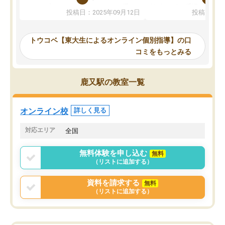
か、オプションは付帯するかなど選ぶ
教科でも)。受講科目や
投稿日：2025年09月12日
投稿日：20
事が出来ました。
めれるので、個人に合っ
講師とのマッチング後講師との初回ミ
ると思います。カリキュ
ーティングを行い、その講師で良いか
いなのがあり(有料)、受
トウコベ【東大生によるオンライン個別指導】の口
他の講師を希望するか子供との相性も
ことをどんなスケジュー
コミをもっとみる
見てから講師を決定する事ができま
くか相談したのですが、
す。
ち期待したものではなく
うちの子は、初回面談の講師の方で決
内容でした。それでも明
鹿又駅の教室一覧
定しました。
やる気も出ましたし、苦
くなってきたようなので
オンラインツールを使用した単語帳の
お願いして良かったと思
オンライン校
詳しく見る
共有があり宿題もそちらで出される形
も合わなければチェンジ
でした。
娘は3科目ともずっと同
対応エリア
全国
2ヶ月で担当講師の方がお辞めになると
言う事で講師変更の申し出があり、あ
無料体験を申し込む
無料
まりに短期での変更だった為、塾に通
（リストに追加する）
う事にして退会しました。遅れも取り
戻せ、授業内容や講師の方は良かった
資料を請求する
無料
と思います。
（リストに追加する）