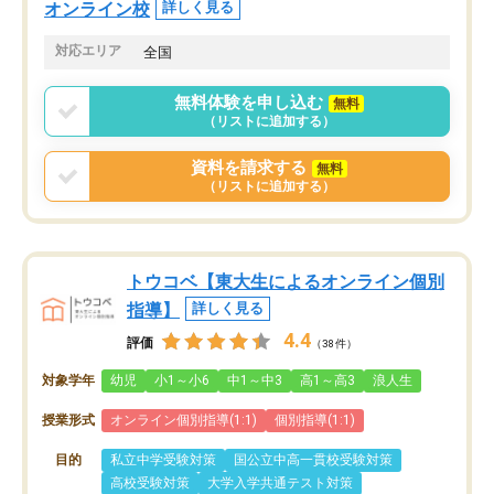
オンライン校
詳しく見る
対応エリア
全国
無料体験を申し込む
無料
（リストに追加する）
資料を請求する
無料
（リストに追加する）
トウコベ【東大生によるオンライン個別
指導】
詳しく見る
4.4
評価
（38件）
対象学年
幼児
小1～小6
中1～中3
高1～高3
浪人生
授業形式
オンライン個別指導(1:1)
個別指導(1:1)
目的
私立中学受験対策
国公立中高一貫校受験対策
高校受験対策
大学入学共通テスト対策