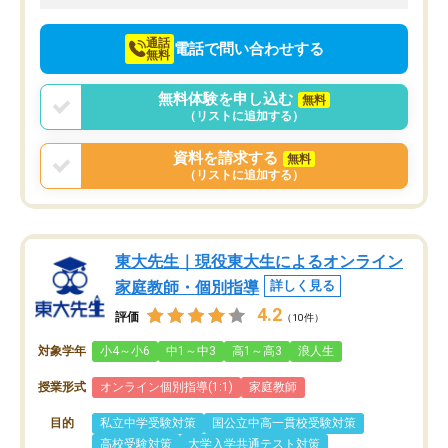
向けて頑張っています。
通話
電話で問い合わせする
無料
無料体験を申し込む
無料
（リストに追加する）
資料を請求する
無料
（リストに追加する）
東大先生｜現役東大生によるオンライン
家庭教師・個別指導
詳しく見る
4.2
評価
（10件）
対象学年
小4～小6
中1～中3
高1～高3
浪人生
授業形式
オンライン個別指導(1:1)
家庭教師
目的
私立中学受験対策
国公立中高一貫校受験対策
高校受験対策
大学入学共通テスト対策