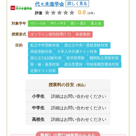
代々木進学会
詳しく見る
0.0
評価
（0件）
対象学年
小1～小6
中1～中3
高1～高3
浪人生
授業形式
オンライン個別指導(1:1)
家庭教師
目的
私立中学受験対策
国公立中高一貫校受験対策
高校受験対策
大学入学共通テスト対策
国公立2次試験対策
医学部受験
難関私立受験対策
医・歯・薬系対策
総合型選抜・学校推薦型選抜対策
定期テスト対策
授業料の目安
（税込）
小学生
詳細はお問い合わせください
中学生
詳細はお問い合わせください
高校生
詳細はお問い合わせください
塾探しの窓口編集部からみた