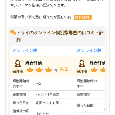
マンツーマン指導が受講できます。
部活や習い事で塾に通うのが難しいお...
続きを読む
トライのオンライン個別指導塾の口コミ・評
判
オンライン校
オンライン校
総合評価
総合評価
4.2
保護者
保護者
通塾開始時
通塾開始時の
中2
高3
の学年
学年
通塾期間
4ヵ月～1年未満
通塾期間
1～3
通った目的
定期テスト対策
大学入
通った目的
対策
偏差値の変
上がった