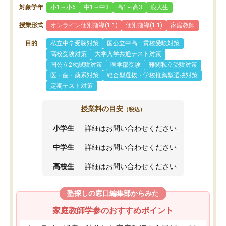
対象学年
小1～小6
中1～中3
高1～高3
浪人生
授業形式
オンライン個別指導(1:1)
個別指導(1:1)
家庭教師
目的
私立中学受験対策
国公立中高一貫校受験対策
高校受験対策
大学入学共通テスト対策
国公立2次試験対策
医学部受験
難関私立受験対策
医・歯・薬系対策
総合型選抜・学校推薦型選抜対策
定期テスト対策
授業料の目安
（税込）
小学生
詳細はお問い合わせください
中学生
詳細はお問い合わせください
高校生
詳細はお問い合わせください
塾探しの窓口編集部からみた
家庭教師学参のおすすめポイント