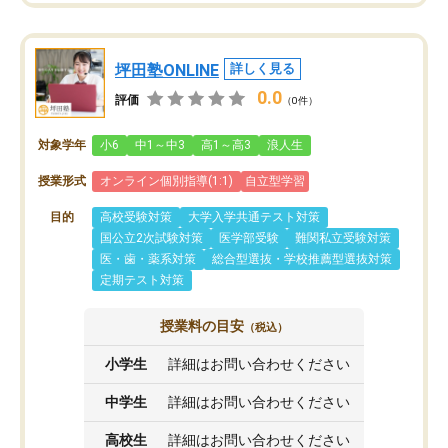
坪田塾ONLINE
詳しく見る
0.0
評価
（0件）
対象学年
小6
中1～中3
高1～高3
浪人生
授業形式
オンライン個別指導(1:1)
自立型学習
目的
高校受験対策
大学入学共通テスト対策
国公立2次試験対策
医学部受験
難関私立受験対策
医・歯・薬系対策
総合型選抜・学校推薦型選抜対策
定期テスト対策
授業料の目安
（税込）
小学生
詳細はお問い合わせください
中学生
詳細はお問い合わせください
高校生
詳細はお問い合わせください