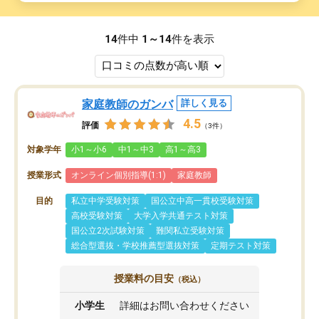
14
件中
1～14
件を表示
家庭教師のガンバ
詳しく見る
4.5
評価
（3件）
対象学年
小1～小6
中1～中3
高1～高3
授業形式
オンライン個別指導(1:1)
家庭教師
目的
私立中学受験対策
国公立中高一貫校受験対策
高校受験対策
大学入学共通テスト対策
国公立2次試験対策
難関私立受験対策
総合型選抜・学校推薦型選抜対策
定期テスト対策
授業料の目安
（税込）
小学生
詳細はお問い合わせください