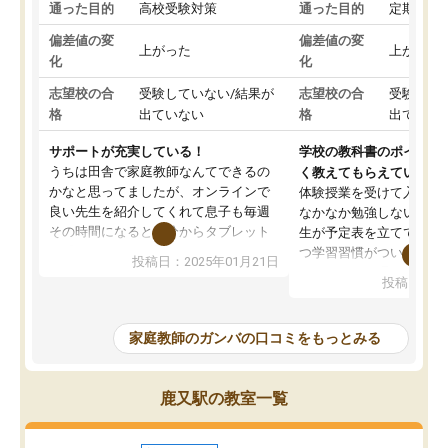
通った目的
高校受験対策
通った目的
定期テス
偏差値の変
偏差値の変
上がった
上がった
化
化
志望校の合
受験していない/結果が
志望校の合
受験して
格
出ていない
格
出ていな
サポートが充実している！
学校の教科書のポイント
うちは田舎で家庭教師なんてできるの
く教えてもらえている
かなと思ってましたが、オンラインで
体験授業を受けて入塾し
良い先生を紹介してくれて息子も毎週
なかなか勉強しない息子
その時間になると自分からタブレット
生が予定表を立ててくれ
を開いてzoomを繋げるようになりまし
つ学習習慣がついてきま
投稿日：2025年01月21日
た！5科目なんでもOKなのもとても気
オンラインで週に一度の
投稿日：20
に入っています
指導が無い日も予定表に
成績もだいぶ下の方でしたが、通い始
したり、LINEでわから
めて1年ほどだった今では平均点以上の
問できるのでとても助か
家庭教師のガンバの口コミをもっとみる
科目が増えてきました！あと1年受験ま
であるので無料の週末教室を使用しな
がら頑張って欲しいと思います！
鹿又駅の教室一覧