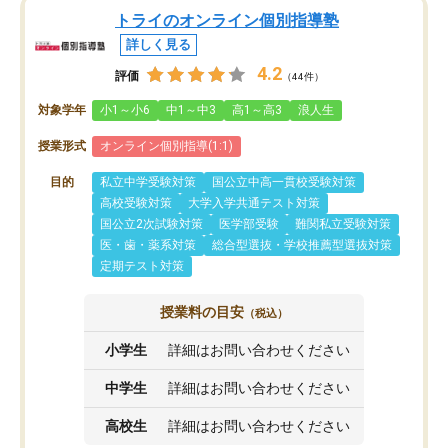
トライのオンライン個別指導塾
詳しく見る
4.2
評価
（44件）
対象学年
小1～小6
中1～中3
高1～高3
浪人生
授業形式
オンライン個別指導(1:1)
目的
私立中学受験対策
国公立中高一貫校受験対策
高校受験対策
大学入学共通テスト対策
国公立2次試験対策
医学部受験
難関私立受験対策
医・歯・薬系対策
総合型選抜・学校推薦型選抜対策
定期テスト対策
授業料の目安
（税込）
小学生
詳細はお問い合わせください
中学生
詳細はお問い合わせください
高校生
詳細はお問い合わせください