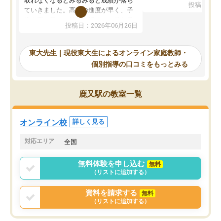
取れなくなるとみるみると成績が落ち
投稿日：20
で、当初は模試でD判定
ていきました。高校の進度が早く、子
していたのですが、やは
供も家に帰って勉強の話すると嫌な反
投稿日：2026年06月26日
験勉強に詳しく、先生か
応を示します。東大先生にお願いして
受け合格できました。ま
からは効率的な計画を先生が立ててく
自習室が毎日使えていつ
れるので、親としても安心です。毎日
東大先生｜現役東大生によるオンライン家庭教師・
るのが心強かったようで
使える自習室とかもあり、わからない
個別指導の口コミをもっとみる
謝です。
ところがあれば先生が回答してくれる
のも重宝しています。
鹿又駅の教室一覧
オンライン校
詳しく見る
対応エリア
全国
無料体験を申し込む
無料
（リストに追加する）
資料を請求する
無料
（リストに追加する）