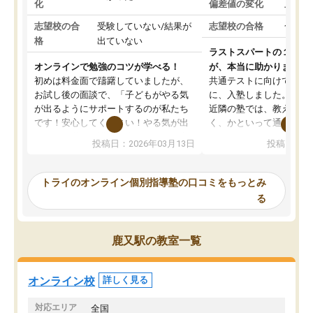
化
偏差値の変化
上がっ
志望校の合
受験していない/結果が
志望校の合格
合格し
格
出ていない
ラストスパートの１か月
オンラインで勉強のコツが学べる！
が、本当に助かりました
初めは料金面で躊躇していましたが、
共通テストに向けての追
お試し後の面談で、「子どもがやる気
に、入塾しました。田舎
が出るようにサポートするのが私たち
近隣の塾では、教えても
です！安心してください！やる気が出
く、かといって通うには
ないのは私たち講師の責任です」と言
が、トライならオンライ
投稿日：2026年03月13日
投稿日：20
ってくださり、確かに！と考えて、思
可能なので本当に助かり
い切って入塾しました。英語が苦手だ
テストの内容重視でした
ったんですが、学生の先生から学ぶこ
らないところをピンポイ
トライのオンライン個別指導塾の口コミをもっとみ
とで、勉強のコツみたいなものをつか
頂いて、とてもわかりや
る
み、徐々に成績が上がったらいいなと
していました。一生を左
思っていました。何が今足りないのか
スト、多少お金がかかっ
を的確に指導いただき、子どももびっ
思い切って入塾してよか
鹿又駅の教室一覧
くりするほど楽しんでやる気を持って
塾を受けています。狙い通り、少しず
つ成績も上がり、苦手意識も無くなっ
オンライン校
詳しく見る
てきたので、さらに苦手な数学も追加
でお願いしました。来年の高校受験に
対応エリア
全国