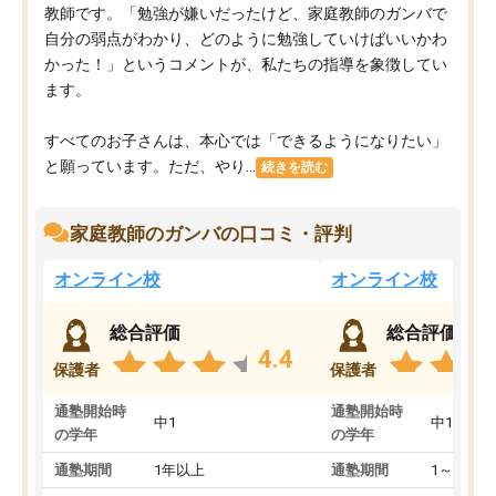
教師です。「勉強が嫌いだったけど、家庭教師のガンバで
自分の弱点がわかり、どのように勉強していけばいいかわ
かった！」というコメントが、私たちの指導を象徴してい
ます。
すべてのお子さんは、本心では「できるようになりたい」
と願っています。ただ、やり...
続きを読む
家庭教師のガンバの口コミ・評判
オンライン校
オンライン校
総合評価
総合評価
4.4
保護者
保護者
通塾開始時
通塾開始時
中1
中1
の学年
の学年
通塾期間
1年以上
通塾期間
1～3ヵ月