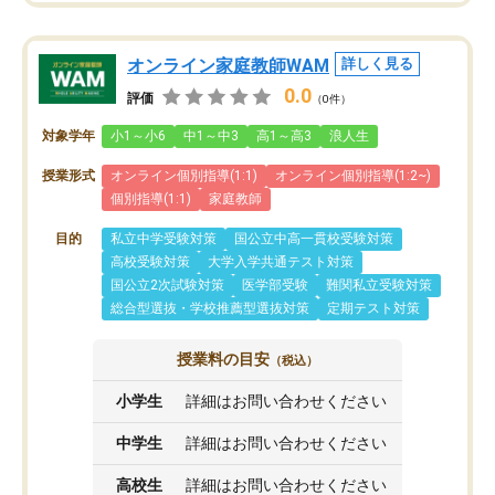
オンライン家庭教師WAM
詳しく見る
0.0
評価
（0件）
対象学年
小1～小6
中1～中3
高1～高3
浪人生
授業形式
オンライン個別指導(1:1)
オンライン個別指導(1:2~)
個別指導(1:1)
家庭教師
目的
私立中学受験対策
国公立中高一貫校受験対策
高校受験対策
大学入学共通テスト対策
国公立2次試験対策
医学部受験
難関私立受験対策
総合型選抜・学校推薦型選抜対策
定期テスト対策
授業料の目安
（税込）
小学生
詳細はお問い合わせください
中学生
詳細はお問い合わせください
高校生
詳細はお問い合わせください