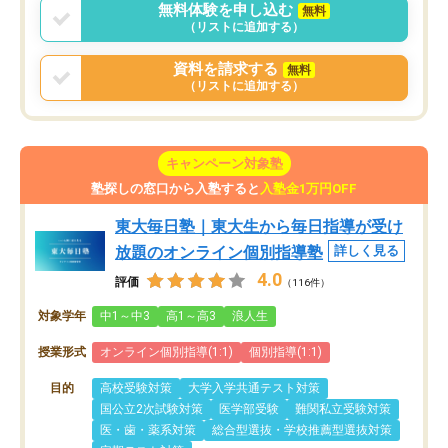
無料体験を申し込む
無料
（リストに追加する）
資料を請求する
無料
（リストに追加する）
キャンペーン対象塾
塾探しの窓口から入塾すると
入塾金1万円OFF
東大毎日塾｜東大生から毎日指導が受け
放題のオンライン個別指導塾
詳しく見る
4.0
評価
（116件）
対象学年
中1～中3
高1～高3
浪人生
授業形式
オンライン個別指導(1:1)
個別指導(1:1)
目的
高校受験対策
大学入学共通テスト対策
国公立2次試験対策
医学部受験
難関私立受験対策
医・歯・薬系対策
総合型選抜・学校推薦型選抜対策