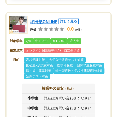
坪田塾ONLINE
詳しく見る
0.0
評価
（0件）
対象学年
小6
中1～中3
高1～高3
浪人生
授業形式
オンライン個別指導(1:1)
自立型学習
目的
高校受験対策
大学入学共通テスト対策
国公立2次試験対策
医学部受験
難関私立受験対策
医・歯・薬系対策
総合型選抜・学校推薦型選抜対策
定期テスト対策
授業料の目安
（税込）
小学生
詳細はお問い合わせください
中学生
詳細はお問い合わせください