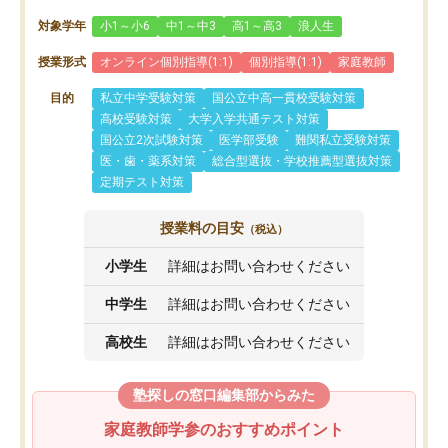
対象学年
小1～小6
中1～中3
高1～高3
浪人生
授業形式
オンライン個別指導(1:1)
個別指導(1:1)
家庭教師
目的
私立中学受験対策
国公立中高一貫校受験対策
高校受験対策
大学入学共通テスト対策
国公立2次試験対策
医学部受験
難関私立受験対策
医・歯・薬系対策
総合型選抜・学校推薦型選抜対策
定期テスト対策
授業料の目安
（税込）
小学生
詳細はお問い合わせください
中学生
詳細はお問い合わせください
高校生
詳細はお問い合わせください
塾探しの窓口編集部からみた
家庭教師学参のおすすめポイント