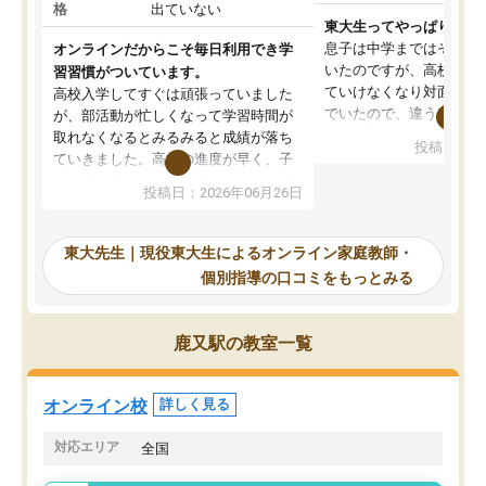
格
出ていない
東大生ってやっぱりすご
息子は中学まではそこそ
オンラインだからこそ毎日利用でき学
いたのですが、高校に入
習習慣がついています。
ていけなくなり対面の塾
高校入学してすぐは頑張っていました
でいたので、違うアプロ
が、部活動が忙しくなって学習時間が
考えて入りました。地元
取れなくなるとみるみると成績が落ち
投稿日：20
で、当初は模試でD判定
ていきました。高校の進度が早く、子
していたのですが、やは
供も家に帰って勉強の話すると嫌な反
投稿日：2026年06月26日
験勉強に詳しく、先生か
応を示します。東大先生にお願いして
受け合格できました。ま
からは効率的な計画を先生が立ててく
自習室が毎日使えていつ
れるので、親としても安心です。毎日
東大先生｜現役東大生によるオンライン家庭教師・
るのが心強かったようで
使える自習室とかもあり、わからない
個別指導の口コミをもっとみる
謝です。
ところがあれば先生が回答してくれる
のも重宝しています。
鹿又駅の教室一覧
オンライン校
詳しく見る
対応エリア
全国