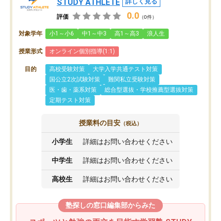
STUDY ATHLETE
詳しく見る
0.0
評価
（0件）
対象学年
小1～小6
中1～中3
高1～高3
浪人生
授業形式
オンライン個別指導(1:1)
目的
高校受験対策
大学入学共通テスト対策
国公立2次試験対策
難関私立受験対策
医・歯・薬系対策
総合型選抜・学校推薦型選抜対策
定期テスト対策
授業料の目安
（税込）
小学生
詳細はお問い合わせください
中学生
詳細はお問い合わせください
高校生
詳細はお問い合わせください
塾探しの窓口編集部からみた