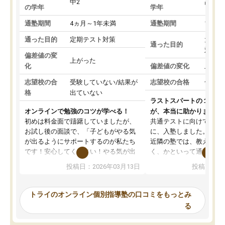
中2
高3
の学年
学年
通塾期間
4ヵ月～1年未満
通塾期間
1～3
通った目的
定期テスト対策
大学入
通った目的
対策
偏差値の変
上がった
化
偏差値の変化
上がっ
志望校の合
受験していない/結果が
志望校の合格
合格し
格
出ていない
ラストスパートの１か月
オンラインで勉強のコツが学べる！
が、本当に助かりました
初めは料金面で躊躇していましたが、
共通テストに向けての追
お試し後の面談で、「子どもがやる気
に、入塾しました。田舎
が出るようにサポートするのが私たち
近隣の塾では、教えても
です！安心してください！やる気が出
く、かといって通うには
ないのは私たち講師の責任です」と言
が、トライならオンライ
投稿日：2026年03月13日
投稿日：20
ってくださり、確かに！と考えて、思
可能なので本当に助かり
い切って入塾しました。英語が苦手だ
テストの内容重視でした
ったんですが、学生の先生から学ぶこ
らないところをピンポイ
トライのオンライン個別指導塾の口コミをもっとみ
とで、勉強のコツみたいなものをつか
頂いて、とてもわかりや
る
み、徐々に成績が上がったらいいなと
していました。一生を左
思っていました。何が今足りないのか
スト、多少お金がかかっ