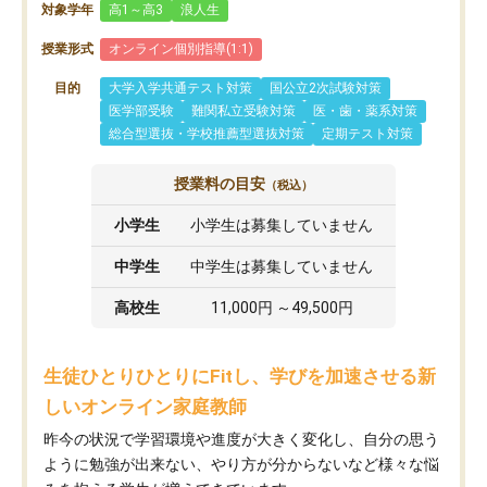
対象学年
高1～高3
浪人生
授業形式
オンライン個別指導(1:1)
目的
大学入学共通テスト対策
国公立2次試験対策
医学部受験
難関私立受験対策
医・歯・薬系対策
総合型選抜・学校推薦型選抜対策
定期テスト対策
授業料の目安
（税込）
小学生
小学生は募集していません
中学生
中学生は募集していません
高校生
11,000円 ～49,500円
生徒ひとりひとりにFitし、学びを加速させる新
しいオンライン家庭教師
昨今の状況で学習環境や進度が大きく変化し、自分の思う
ように勉強が出来ない、やり方が分からないなど様々な悩