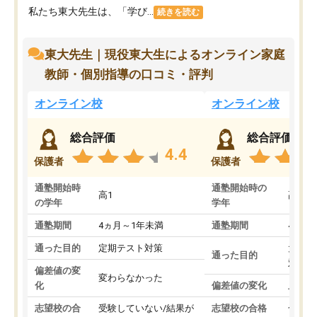
私たち東大先生は、「学び...
続きを読む
東大先生｜現役東大生によるオンライン家庭
教師・個別指導の口コミ・評判
オンライン校
オンライン校
総合評価
総合評価
4.4
保護者
保護者
通塾開始時
通塾開始時の
高1
高3
の学年
学年
通塾期間
4ヵ月～1年未満
通塾期間
4ヵ月
通った目的
定期テスト対策
大学入
通った目的
対策
偏差値の変
変わらなかった
化
偏差値の変化
上がっ
志望校の合
受験していない/結果が
志望校の合格
合格し