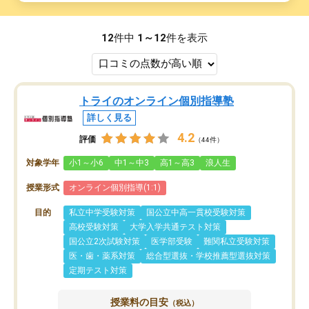
12
件中
1～12
件を表示
トライのオンライン個別指導塾
詳しく見る
4.2
評価
（44件）
対象学年
小1～小6
中1～中3
高1～高3
浪人生
授業形式
オンライン個別指導(1:1)
目的
私立中学受験対策
国公立中高一貫校受験対策
高校受験対策
大学入学共通テスト対策
国公立2次試験対策
医学部受験
難関私立受験対策
医・歯・薬系対策
総合型選抜・学校推薦型選抜対策
定期テスト対策
授業料の目安
（税込）