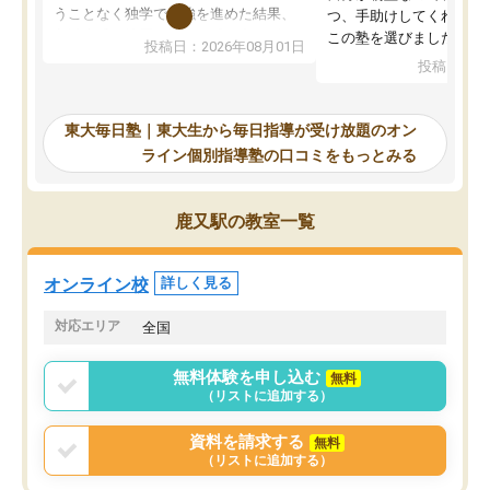
うことなく独学で勉強を進めた結果、
つ、手助けしてくれる設
入試本番に地歴の学習が間に合わず不
この塾を選びました。
投稿日：2026年08月01日
合格となってしまいました。その経験
投稿日：20
を踏まえ、浪人が決まった際に勉強計
画を考えてもらえる塾を探した結果、
東大毎日塾にたどり着きました。学習
東大毎日塾｜東大生から毎日指導が受け放題のオン
の長期計画や日々の勉強のやり方につ
ライン個別指導塾の口コミをもっとみる
いて客観的なアドバイスをいただけた
ので、自信をもって受験勉強を進める
ことができました。自分のように勉強
鹿又駅の教室一覧
のやり方や進捗管理で苦労している方
には特におすすめしたい塾です。
オンライン校
詳しく見る
対応エリア
全国
無料体験を申し込む
無料
（リストに追加する）
資料を請求する
無料
（リストに追加する）