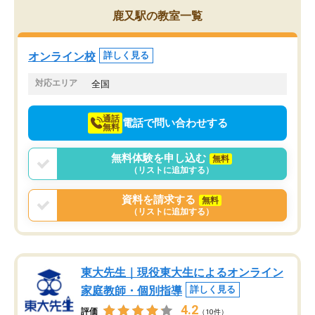
を的確に指導いただき、子どももびっ
思い切って入塾してよか
鹿又駅の教室一覧
くりするほど楽しんでやる気を持って
塾を受けています。狙い通り、少しず
つ成績も上がり、苦手意識も無くなっ
オンライン校
詳しく見る
てきたので、さらに苦手な数学も追加
でお願いしました。来年の高校受験に
対応エリア
全国
向けて頑張っています。
通話
電話で問い合わせする
無料
無料体験を申し込む
無料
（リストに追加する）
資料を請求する
無料
（リストに追加する）
東大先生｜現役東大生によるオンライン
家庭教師・個別指導
詳しく見る
4.2
評価
（10件）