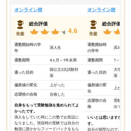
オンライン校
オンライン校
総合評価
総合評価
4.6
生徒
生徒
通塾開始時の学
通塾開始時
浪人生
高3
年
の学年
通塾期間
4ヵ月～1年未満
通塾期間
1～3ヵ月
国公立2次試験対
大学入学
通った目的
通った目的
策
策
偏差値の変化
上がった
偏差値の変
上がった
化
志望校の合格
合格した
志望校の合
受験して
自身をもって受験勉強を進められてよ
格
出ていな
かったです。
浪人をしていた時にこの塾でお世話に
いいとは思いますが、料
なりました。現役時の受験では自分の
す。
勉強に誰かからフィードバックをもら
自分が朝型なので、自習