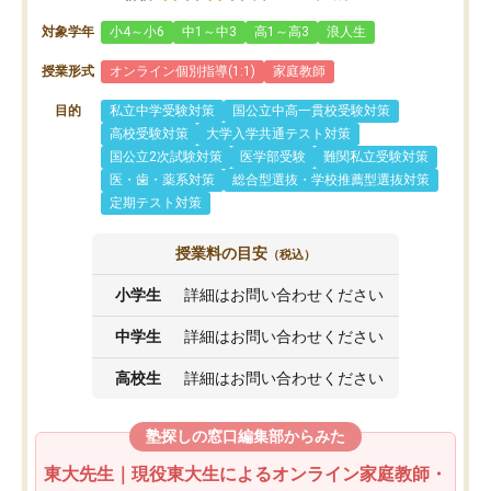
対象学年
小4～小6
中1～中3
高1～高3
浪人生
授業形式
オンライン個別指導(1:1)
家庭教師
目的
私立中学受験対策
国公立中高一貫校受験対策
高校受験対策
大学入学共通テスト対策
国公立2次試験対策
医学部受験
難関私立受験対策
医・歯・薬系対策
総合型選抜・学校推薦型選抜対策
定期テスト対策
授業料の目安
（税込）
小学生
詳細はお問い合わせください
中学生
詳細はお問い合わせください
高校生
詳細はお問い合わせください
塾探しの窓口編集部からみた
東大先生｜現役東大生によるオンライン家庭教師・