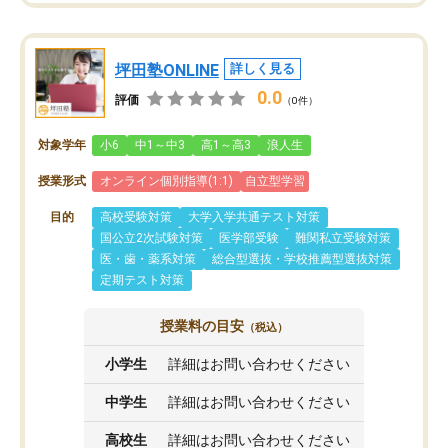
坪田塾ONLINE
詳しく見る
0.0
評価
（0件）
対象学年
小6
中1～中3
高1～高3
浪人生
授業形式
オンライン個別指導(1:1)
自立型学習
目的
高校受験対策
大学入学共通テスト対策
国公立2次試験対策
医学部受験
難関私立受験対策
医・歯・薬系対策
総合型選抜・学校推薦型選抜対策
定期テスト対策
授業料の目安
（税込）
小学生
詳細はお問い合わせください
中学生
詳細はお問い合わせください
高校生
詳細はお問い合わせください