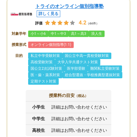
トライのオンライン個別指導塾
詳しく見る
4.2
評価
（44件）
対象学年
小1～小6
中1～中3
高1～高3
浪人生
授業形式
オンライン個別指導(1:1)
目的
私立中学受験対策
国公立中高一貫校受験対策
高校受験対策
大学入学共通テスト対策
国公立2次試験対策
医学部受験
難関私立受験対策
医・歯・薬系対策
総合型選抜・学校推薦型選抜対策
定期テスト対策
授業料の目安
（税込）
小学生
詳細はお問い合わせください
中学生
詳細はお問い合わせください
高校生
詳細はお問い合わせください