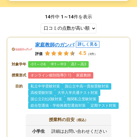
14
件中
1～14
件を表示
家庭教師のガンバ
詳しく見る
4.5
評価
（3件）
対象学年
小1～小6
中1～中3
高1～高3
授業形式
オンライン個別指導(1:1)
家庭教師
目的
私立中学受験対策
国公立中高一貫校受験対策
高校受験対策
大学入学共通テスト対策
国公立2次試験対策
難関私立受験対策
総合型選抜・学校推薦型選抜対策
定期テスト対策
授業料の目安
（税込）
小学生
詳細はお問い合わせください