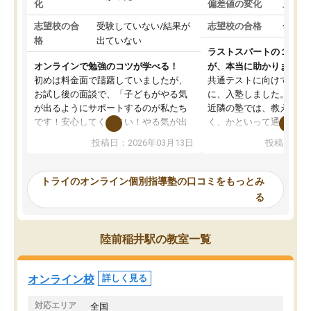
化
偏差値の変化
上がっ
志望校の合
受験していない/結果が
志望校の合格
合格し
格
出ていない
ラストスパートの１か月
オンラインで勉強のコツが学べる！
が、本当に助かりました
初めは料金面で躊躇していましたが、
共通テストに向けての追
お試し後の面談で、「子どもがやる気
に、入塾しました。田舎
が出るようにサポートするのが私たち
近隣の塾では、教えても
です！安心してください！やる気が出
く、かといって通うには
ないのは私たち講師の責任です」と言
が、トライならオンライ
投稿日：2026年03月13日
投稿日：20
ってくださり、確かに！と考えて、思
可能なので本当に助かり
い切って入塾しました。英語が苦手だ
テストの内容重視でした
ったんですが、学生の先生から学ぶこ
らないところをピンポイ
トライのオンライン個別指導塾の口コミをもっとみ
とで、勉強のコツみたいなものをつか
頂いて、とてもわかりや
る
み、徐々に成績が上がったらいいなと
していました。一生を左
思っていました。何が今足りないのか
スト、多少お金がかかっ
を的確に指導いただき、子どももびっ
思い切って入塾してよか
陸前稲井駅の教室一覧
くりするほど楽しんでやる気を持って
塾を受けています。狙い通り、少しず
つ成績も上がり、苦手意識も無くなっ
オンライン校
詳しく見る
てきたので、さらに苦手な数学も追加
でお願いしました。来年の高校受験に
対応エリア
全国