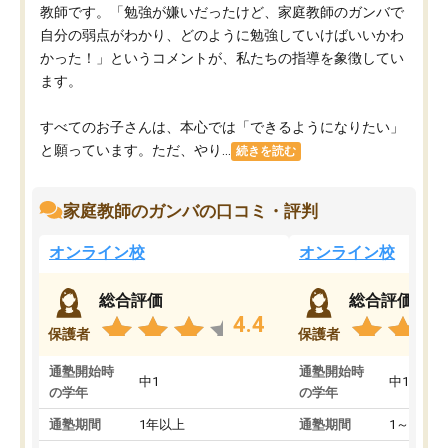
教師です。「勉強が嫌いだったけど、家庭教師のガンバで
自分の弱点がわかり、どのように勉強していけばいいかわ
かった！」というコメントが、私たちの指導を象徴してい
ます。
すべてのお子さんは、本心では「できるようになりたい」
と願っています。ただ、やり...
続きを読む
家庭教師のガンバの口コミ・評判
オンライン校
オンライン校
総合評価
総合評価
4.4
保護者
保護者
通塾開始時
通塾開始時
中1
中1
の学年
の学年
通塾期間
1年以上
通塾期間
1～3ヵ月