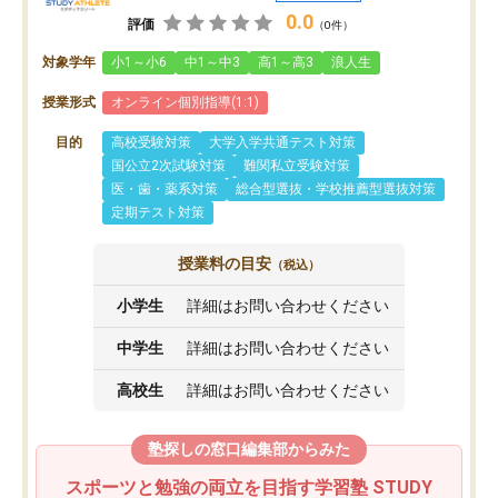
0.0
評価
（0件）
対象学年
小1～小6
中1～中3
高1～高3
浪人生
授業形式
オンライン個別指導(1:1)
目的
高校受験対策
大学入学共通テスト対策
国公立2次試験対策
難関私立受験対策
医・歯・薬系対策
総合型選抜・学校推薦型選抜対策
定期テスト対策
授業料の目安
（税込）
小学生
詳細はお問い合わせください
中学生
詳細はお問い合わせください
高校生
詳細はお問い合わせください
塾探しの窓口編集部からみた
スポーツと勉強の両立を目指す学習塾 STUDY