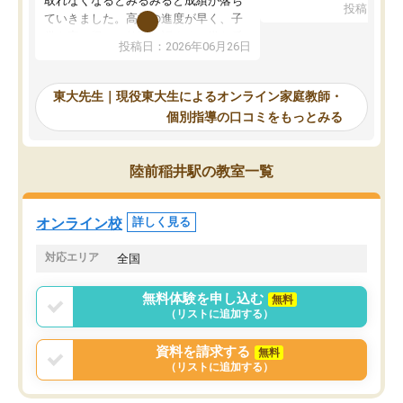
取れなくなるとみるみると成績が落ち
投稿日：20
で、当初は模試でD判定
ていきました。高校の進度が早く、子
していたのですが、やは
供も家に帰って勉強の話すると嫌な反
投稿日：2026年06月26日
験勉強に詳しく、先生か
応を示します。東大先生にお願いして
受け合格できました。ま
からは効率的な計画を先生が立ててく
自習室が毎日使えていつ
れるので、親としても安心です。毎日
東大先生｜現役東大生によるオンライン家庭教師・
るのが心強かったようで
使える自習室とかもあり、わからない
個別指導の口コミをもっとみる
謝です。
ところがあれば先生が回答してくれる
のも重宝しています。
陸前稲井駅の教室一覧
オンライン校
詳しく見る
対応エリア
全国
無料体験を申し込む
無料
（リストに追加する）
資料を請求する
無料
（リストに追加する）