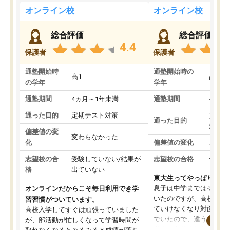
オンライン校
オンライン校
総合評価
総合評価
4.4
保護者
保護者
通塾開始時
通塾開始時の
高1
高3
の学年
学年
通塾期間
4ヵ月～1年未満
通塾期間
4ヵ月
通った目的
定期テスト対策
大学入
通った目的
対策
偏差値の変
変わらなかった
化
偏差値の変化
上がっ
志望校の合
受験していない/結果が
志望校の合格
合格し
格
出ていない
東大生ってやっぱりすご
息子は中学まではそこそ
オンラインだからこそ毎日利用でき学
いたのですが、高校に入
習習慣がついています。
ていけなくなり対面の塾
高校入学してすぐは頑張っていました
でいたので、違うアプロ
が、部活動が忙しくなって学習時間が
考えて入りました。地元