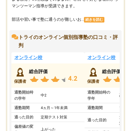
マンツーマン指導が受講できます。
部活や習い事で塾に通うのが難しいお...
続きを読む
トライのオンライン個別指導塾の口コミ・評
判
オンライン校
オンライン校
総合評価
総合評価
4.2
保護者
保護者
通塾開始時
通塾開始時の
中2
高3
の学年
学年
通塾期間
4ヵ月～1年未満
通塾期間
1～3
通った目的
定期テスト対策
大学入
通った目的
対策
偏差値の変
上がった