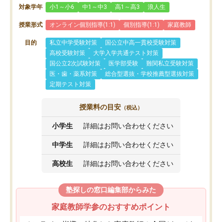
対象学年
小1～小6
中1～中3
高1～高3
浪人生
授業形式
オンライン個別指導(1:1)
個別指導(1:1)
家庭教師
目的
私立中学受験対策
国公立中高一貫校受験対策
高校受験対策
大学入学共通テスト対策
国公立2次試験対策
医学部受験
難関私立受験対策
医・歯・薬系対策
総合型選抜・学校推薦型選抜対策
定期テスト対策
授業料の目安
（税込）
小学生
詳細はお問い合わせください
中学生
詳細はお問い合わせください
高校生
詳細はお問い合わせください
塾探しの窓口編集部からみた
家庭教師学参のおすすめポイント