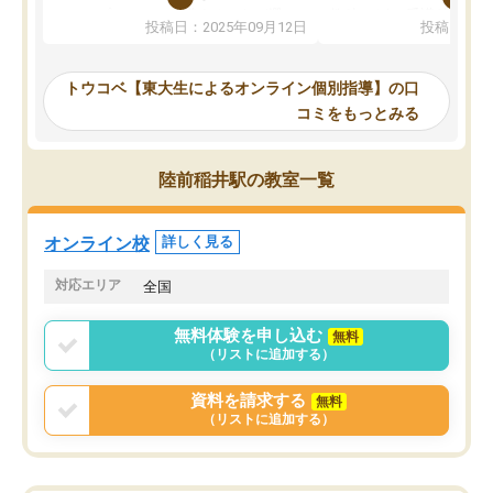
か、オプションは付帯するかなど選ぶ
教科でも)。受講科目や
投稿日：2025年09月12日
投稿日：20
事が出来ました。
めれるので、個人に合っ
講師とのマッチング後講師との初回ミ
ると思います。カリキュ
ーティングを行い、その講師で良いか
いなのがあり(有料)、受
トウコベ【東大生によるオンライン個別指導】の口
他の講師を希望するか子供との相性も
ことをどんなスケジュー
コミをもっとみる
見てから講師を決定する事ができま
くか相談したのですが、
す。
ち期待したものではなく
うちの子は、初回面談の講師の方で決
内容でした。それでも明
陸前稲井駅の教室一覧
定しました。
やる気も出ましたし、苦
くなってきたようなので
オンラインツールを使用した単語帳の
お願いして良かったと思
オンライン校
詳しく見る
共有があり宿題もそちらで出される形
も合わなければチェンジ
でした。
娘は3科目ともずっと同
対応エリア
全国
2ヶ月で担当講師の方がお辞めになると
言う事で講師変更の申し出があり、あ
無料体験を申し込む
無料
まりに短期での変更だった為、塾に通
（リストに追加する）
う事にして退会しました。遅れも取り
戻せ、授業内容や講師の方は良かった
資料を請求する
無料
と思います。
（リストに追加する）