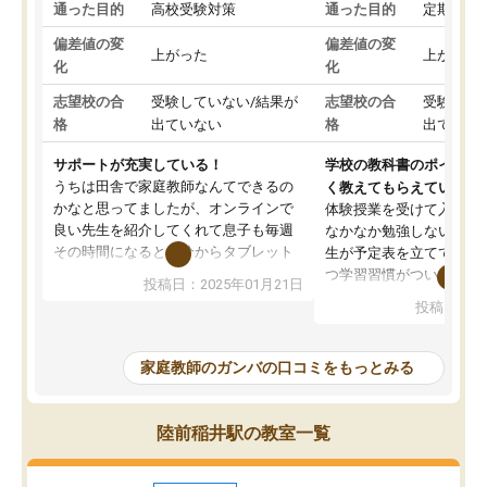
通った目的
高校受験対策
通った目的
定期テス
偏差値の変
偏差値の変
上がった
上がった
化
化
志望校の合
受験していない/結果が
志望校の合
受験して
格
出ていない
格
出ていな
サポートが充実している！
学校の教科書のポイント
うちは田舎で家庭教師なんてできるの
く教えてもらえている
かなと思ってましたが、オンラインで
体験授業を受けて入塾し
良い先生を紹介してくれて息子も毎週
なかなか勉強しない息子
その時間になると自分からタブレット
生が予定表を立ててくれ
を開いてzoomを繋げるようになりまし
つ学習習慣がついてきま
投稿日：2025年01月21日
た！5科目なんでもOKなのもとても気
オンラインで週に一度の
投稿日：20
に入っています
指導が無い日も予定表に
成績もだいぶ下の方でしたが、通い始
したり、LINEでわから
めて1年ほどだった今では平均点以上の
問できるのでとても助か
家庭教師のガンバの口コミをもっとみる
科目が増えてきました！あと1年受験ま
であるので無料の週末教室を使用しな
がら頑張って欲しいと思います！
陸前稲井駅の教室一覧