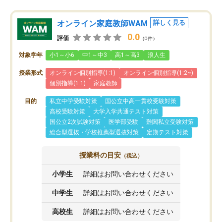
オンライン家庭教師WAM
詳しく見る
0.0
評価
（0件）
対象学年
小1～小6
中1～中3
高1～高3
浪人生
授業形式
オンライン個別指導(1:1)
オンライン個別指導(1:2~)
個別指導(1:1)
家庭教師
目的
私立中学受験対策
国公立中高一貫校受験対策
高校受験対策
大学入学共通テスト対策
国公立2次試験対策
医学部受験
難関私立受験対策
総合型選抜・学校推薦型選抜対策
定期テスト対策
授業料の目安
（税込）
小学生
詳細はお問い合わせください
中学生
詳細はお問い合わせください
高校生
詳細はお問い合わせください