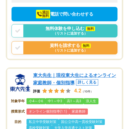
向けて頑張っています。
通話
電話で問い合わせする
無料
無料体験を申し込む
無料
（リストに追加する）
資料を請求する
無料
（リストに追加する）
東大先生｜現役東大生によるオンライン
家庭教師・個別指導
詳しく見る
4.2
評価
（10件）
対象学年
小4～小6
中1～中3
高1～高3
浪人生
授業形式
オンライン個別指導(1:1)
家庭教師
目的
私立中学受験対策
国公立中高一貫校受験対策
高校受験対策
大学入学共通テスト対策