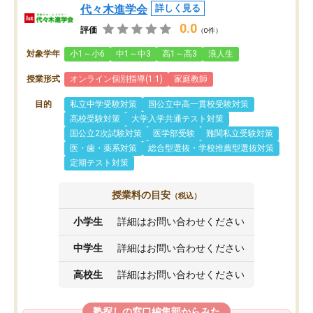
代々木進学会
詳しく見る
0.0
評価
（0件）
対象学年
小1～小6
中1～中3
高1～高3
浪人生
授業形式
オンライン個別指導(1:1)
家庭教師
目的
私立中学受験対策
国公立中高一貫校受験対策
高校受験対策
大学入学共通テスト対策
国公立2次試験対策
医学部受験
難関私立受験対策
医・歯・薬系対策
総合型選抜・学校推薦型選抜対策
定期テスト対策
授業料の目安
（税込）
小学生
詳細はお問い合わせください
中学生
詳細はお問い合わせください
高校生
詳細はお問い合わせください
塾探しの窓口編集部からみた