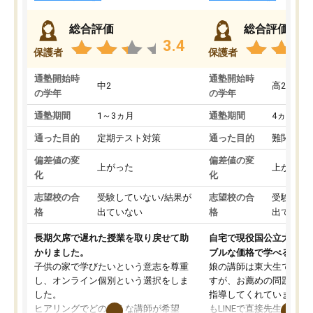
総合評価
総合評価
3.4
保護者
保護者
通塾開始時
通塾開始時
中2
高2
の学年
の学年
通塾期間
1～3ヵ月
通塾期間
4ヵ月～1
通った目的
定期テスト対策
通った目的
難関私立
偏差値の変
偏差値の変
上がった
上がった
化
化
志望校の合
受験していない/結果が
志望校の合
受験して
格
出ていない
格
出ていな
長期欠席で遅れた授業を取り戻せて助
自宅で現役国公立大学生
かりました。
ブルな価格で学べる
子供の家で学びたいという意志を尊重
娘の講師は東大生では無
し、オンライン個別という選択をしま
すが、お薦めの問題集や
した。
指導してくれています。2
ヒアリングでどのような講師が希望
もLINEで直接先生に質問