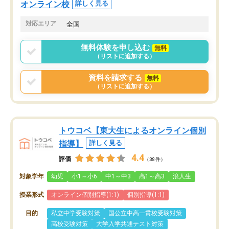
オンライン校
詳しく見る
対応エリア
全国
無料体験を申し込む
無料
（リストに追加する）
資料を請求する
無料
（リストに追加する）
トウコベ【東大生によるオンライン個別
指導】
詳しく見る
4.4
評価
（38件）
対象学年
幼児
小1～小6
中1～中3
高1～高3
浪人生
授業形式
オンライン個別指導(1:1)
個別指導(1:1)
目的
私立中学受験対策
国公立中高一貫校受験対策
高校受験対策
大学入学共通テスト対策