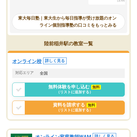
を踏まえ、浪人が決まった際に勉強計
画を考えてもらえる塾を探した結果、
東大毎日塾にたどり着きました。学習
東大毎日塾｜東大生から毎日指導が受け放題のオン
の長期計画や日々の勉強のやり方につ
ライン個別指導塾の口コミをもっとみる
いて客観的なアドバイスをいただけた
ので、自信をもって受験勉強を進める
ことができました。自分のように勉強
陸前稲井駅の教室一覧
のやり方や進捗管理で苦労している方
には特におすすめしたい塾です。
オンライン校
詳しく見る
対応エリア
全国
無料体験を申し込む
無料
（リストに追加する）
資料を請求する
無料
（リストに追加する）
オンライン家庭教師WAM
詳しく見る