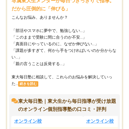
専属東大生メンターが毎日つきっきりで指導。
だから圧倒的に「伸びる」
こんなお悩み、ありませんか？
「部活やスマホに夢中で、勉強しない…」
「このままで受験に間に合うのか不安…」
「真面目にやっているのに、なぜか伸びない…」
「課題が多すぎて、何から手をつければいいのか分からな
い…」
「親の言うことは反発する…」
東大毎日塾に相談して、これらのお悩みを解決していっ
た...
続きを読む
東大毎日塾｜東大生から毎日指導が受け放題
のオンライン個別指導塾の口コミ・評判
オンライン校
オンライン校