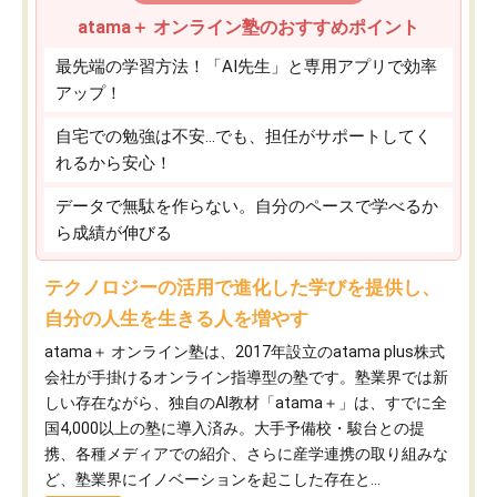
atama＋ オンライン塾のおすすめポイント
最先端の学習方法！「AI先生」と専用アプリで効率
アップ！
自宅での勉強は不安…でも、担任がサポートしてく
れるから安心！
データで無駄を作らない。自分のペースで学べるか
ら成績が伸びる
テクノロジーの活用で進化した学びを提供し、
自分の人生を生きる人を増やす
atama＋ オンライン塾は、2017年設立のatama plus株式
会社が手掛けるオンライン指導型の塾です。塾業界では新
しい存在ながら、独自のAI教材「atama＋」は、すでに全
国4,000以上の塾に導入済み。大手予備校・駿台との提
携、各種メディアでの紹介、さらに産学連携の取り組みな
ど、塾業界にイノベーションを起こした存在と...