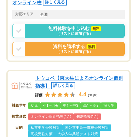
オンライン校
詳しく見る
対応エリア
全国
無料体験を申し込む
無料
（リストに追加する）
資料を請求する
無料
（リストに追加する）
トウコベ【東大生によるオンライン個別
指導】
詳しく見る
4.4
評価
（38件）
対象学年
幼児
小1～小6
中1～中3
高1～高3
浪人生
授業形式
オンライン個別指導(1:1)
個別指導(1:1)
目的
私立中学受験対策
国公立中高一貫校受験対策
高校受験対策
大学入学共通テスト対策