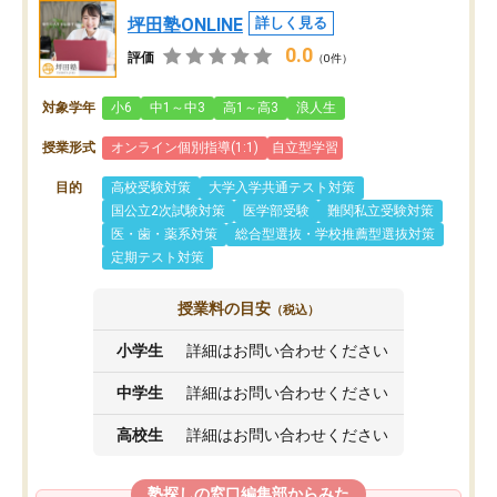
坪田塾ONLINE
詳しく見る
0.0
評価
（0件）
対象学年
小6
中1～中3
高1～高3
浪人生
授業形式
オンライン個別指導(1:1)
自立型学習
目的
高校受験対策
大学入学共通テスト対策
国公立2次試験対策
医学部受験
難関私立受験対策
医・歯・薬系対策
総合型選抜・学校推薦型選抜対策
定期テスト対策
授業料の目安
（税込）
小学生
詳細はお問い合わせください
中学生
詳細はお問い合わせください
高校生
詳細はお問い合わせください
塾探しの窓口編集部からみた