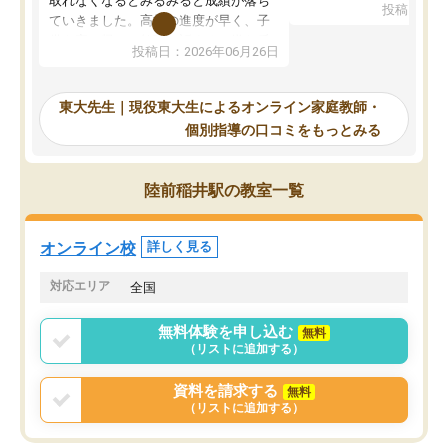
取れなくなるとみるみると成績が落ち
投稿日：20
で、当初は模試でD判定
ていきました。高校の進度が早く、子
していたのですが、やは
供も家に帰って勉強の話すると嫌な反
投稿日：2026年06月26日
験勉強に詳しく、先生か
応を示します。東大先生にお願いして
受け合格できました。ま
からは効率的な計画を先生が立ててく
自習室が毎日使えていつ
れるので、親としても安心です。毎日
東大先生｜現役東大生によるオンライン家庭教師・
るのが心強かったようで
使える自習室とかもあり、わからない
個別指導の口コミをもっとみる
謝です。
ところがあれば先生が回答してくれる
のも重宝しています。
陸前稲井駅の教室一覧
オンライン校
詳しく見る
対応エリア
全国
無料体験を申し込む
無料
（リストに追加する）
資料を請求する
無料
（リストに追加する）