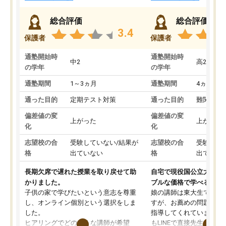
総合評価
総合評価
3.4
保護者
保護者
通塾開始時
通塾開始時
中2
高2
の学年
の学年
通塾期間
1～3ヵ月
通塾期間
4ヵ月～1
通った目的
定期テスト対策
通った目的
難関私立
偏差値の変
偏差値の変
上がった
上がった
化
化
志望校の合
受験していない/結果が
志望校の合
受験して
格
出ていない
格
出ていな
長期欠席で遅れた授業を取り戻せて助
自宅で現役国公立大学生
かりました。
ブルな価格で学べる
子供の家で学びたいという意志を尊重
娘の講師は東大生では無
し、オンライン個別という選択をしま
すが、お薦めの問題集や
した。
指導してくれています。2
ヒアリングでどのような講師が希望
もLINEで直接先生に質問