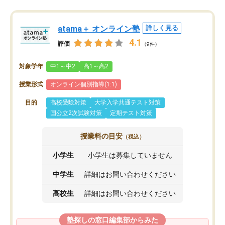
atama＋ オンライン塾
詳しく見る
4.1
評価
（9件）
対象学年
中1～中2
高1～高2
授業形式
オンライン個別指導(1:1)
目的
高校受験対策
大学入学共通テスト対策
国公立2次試験対策
定期テスト対策
授業料の目安
（税込）
小学生
小学生は募集していません
中学生
詳細はお問い合わせください
高校生
詳細はお問い合わせください
塾探しの窓口編集部からみた