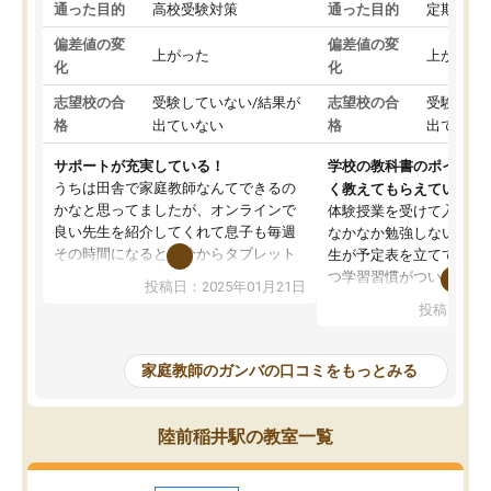
通った目的
高校受験対策
通った目的
定期テス
偏差値の変
偏差値の変
上がった
上がった
化
化
志望校の合
受験していない/結果が
志望校の合
受験して
格
出ていない
格
出ていな
サポートが充実している！
学校の教科書のポイント
うちは田舎で家庭教師なんてできるの
く教えてもらえている
かなと思ってましたが、オンラインで
体験授業を受けて入塾し
良い先生を紹介してくれて息子も毎週
なかなか勉強しない息子
その時間になると自分からタブレット
生が予定表を立ててくれ
を開いてzoomを繋げるようになりまし
つ学習習慣がついてきま
投稿日：2025年01月21日
た！5科目なんでもOKなのもとても気
オンラインで週に一度の
投稿日：20
に入っています
指導が無い日も予定表に
成績もだいぶ下の方でしたが、通い始
したり、LINEでわから
めて1年ほどだった今では平均点以上の
問できるのでとても助か
家庭教師のガンバの口コミをもっとみる
科目が増えてきました！あと1年受験ま
であるので無料の週末教室を使用しな
がら頑張って欲しいと思います！
陸前稲井駅の教室一覧