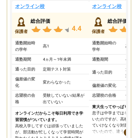
オンライン校
オンライン校
総合評価
総合評価
4.4
保護者
保護者
通塾開始時
通塾開始時の
高1
高3
の学年
学年
通塾期間
4ヵ月～1年未満
通塾期間
4ヵ月
通った目的
定期テスト対策
大学入
通った目的
対策
偏差値の変
変わらなかった
化
偏差値の変化
上がっ
志望校の合
受験していない/結果が
志望校の合格
合格し
格
出ていない
東大生ってやっぱりすご
息子は中学まではそこそ
オンラインだからこそ毎日利用でき学
いたのですが、高校に入
習習慣がついています。
ていけなくなり対面の塾
高校入学してすぐは頑張っていました
でいたので、違うアプロ
が、部活動が忙しくなって学習時間が
考えて入りました。地元