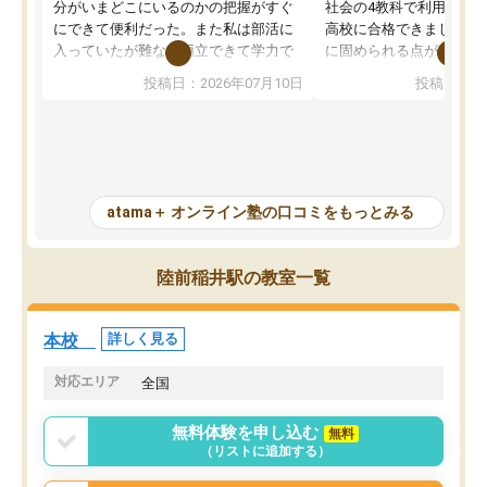
分がいまどこにいるのかの把握がすぐ
社会の4教科で利用し、偏
にできて便利だった。また私は部活に
高校に合格できました。
入っていたが難なく両立できて学力で
に固められる点が魅力で
も部活でも結果を残すことができてよ
れる「ウォームアップ」
投稿日：2026年07月10日
投稿日：20
かった。また問題演習の際に、自分が
項目のおかげで、手軽に
一度間違えた問題を繰り返し学習でき
せられます。何度も間違
たので苦手だった英語の克服につなが
「特訓」項目で徹底的に
った点もよかった。ただAIをアピール
め、苦手克服に非常に役
して活用するのは良かった点もあった
また、その日の勉強時間
が、自分で自分の管理ができない人に
元数が可視化されるので
atama＋ オンライン塾の口コミをもっとみる
とっては難しい部分もあるのではない
しながら意欲的に取り組
かと思った。
常に効果を実感している
になった現在も大学受験
陸前稲井駅の教室一覧
して利用しており、自信
すめできる塾です。
本校
詳しく見る
対応エリア
全国
無料体験を申し込む
無料
（リストに追加する）