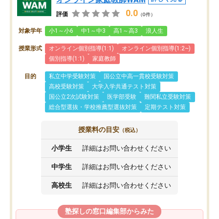
0.0
評価
（0件）
対象学年
小1～小6
中1～中3
高1～高3
浪人生
授業形式
オンライン個別指導(1:1)
オンライン個別指導(1:2~)
個別指導(1:1)
家庭教師
目的
私立中学受験対策
国公立中高一貫校受験対策
高校受験対策
大学入学共通テスト対策
国公立2次試験対策
医学部受験
難関私立受験対策
総合型選抜・学校推薦型選抜対策
定期テスト対策
授業料の目安
（税込）
小学生
詳細はお問い合わせください
中学生
詳細はお問い合わせください
高校生
詳細はお問い合わせください
塾探しの窓口編集部からみた