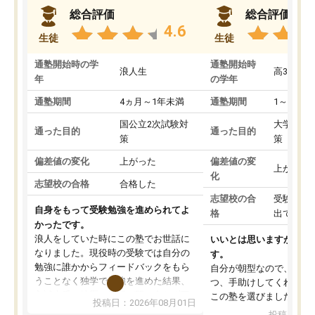
総合評価
総合評価
4.6
生徒
生徒
通塾開始時の学
通塾開始時
浪人生
高3
年
の学年
通塾期間
4ヵ月～1年未満
通塾期間
1～3ヵ月
国公立2次試験対
大学入学
通った目的
通った目的
策
策
偏差値の変化
上がった
偏差値の変
上がった
化
志望校の合格
合格した
志望校の合
受験して
自身をもって受験勉強を進められてよ
格
出ていな
かったです。
浪人をしていた時にこの塾でお世話に
いいとは思いますが、料
なりました。現役時の受験では自分の
す。
勉強に誰かからフィードバックをもら
自分が朝型なので、自習
うことなく独学で勉強を進めた結果、
つ、手助けしてくれる設
入試本番に地歴の学習が間に合わず不
この塾を選びました。
投稿日：2026年08月01日
合格となってしまいました。その経験
投稿日：20