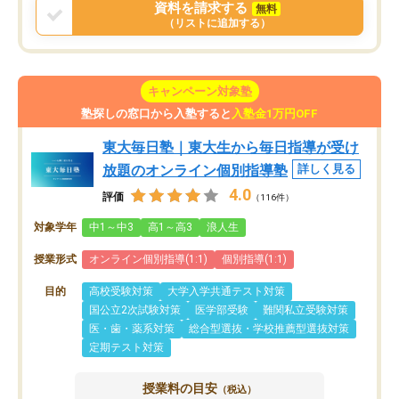
資料を請求する
無料
（リストに追加する）
キャンペーン対象塾
塾探しの窓口から入塾すると
入塾金1万円OFF
東大毎日塾｜東大生から毎日指導が受け
放題のオンライン個別指導塾
詳しく見る
4.0
評価
（116件）
対象学年
中1～中3
高1～高3
浪人生
授業形式
オンライン個別指導(1:1)
個別指導(1:1)
目的
高校受験対策
大学入学共通テスト対策
国公立2次試験対策
医学部受験
難関私立受験対策
医・歯・薬系対策
総合型選抜・学校推薦型選抜対策
定期テスト対策
授業料の目安
（税込）