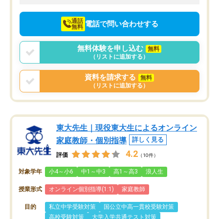
向けて頑張っています。
通話
電話で問い合わせする
無料
無料体験を申し込む
無料
（リストに追加する）
資料を請求する
無料
（リストに追加する）
東大先生｜現役東大生によるオンライン
家庭教師・個別指導
詳しく見る
4.2
評価
（10件）
対象学年
小4～小6
中1～中3
高1～高3
浪人生
授業形式
オンライン個別指導(1:1)
家庭教師
目的
私立中学受験対策
国公立中高一貫校受験対策
高校受験対策
大学入学共通テスト対策