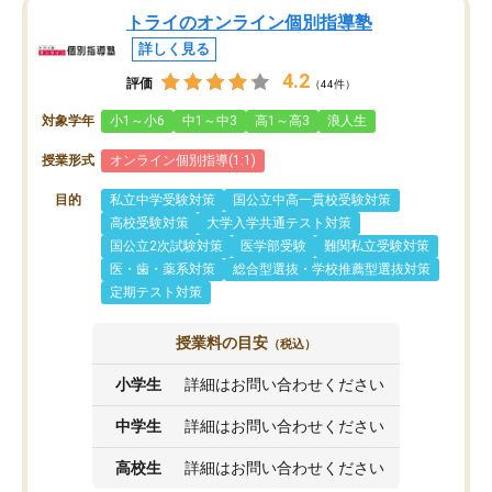
トライのオンライン個別指導塾
詳しく見る
4.2
評価
（44件）
対象学年
小1～小6
中1～中3
高1～高3
浪人生
授業形式
オンライン個別指導(1:1)
目的
私立中学受験対策
国公立中高一貫校受験対策
高校受験対策
大学入学共通テスト対策
国公立2次試験対策
医学部受験
難関私立受験対策
医・歯・薬系対策
総合型選抜・学校推薦型選抜対策
定期テスト対策
授業料の目安
（税込）
小学生
詳細はお問い合わせください
中学生
詳細はお問い合わせください
高校生
詳細はお問い合わせください