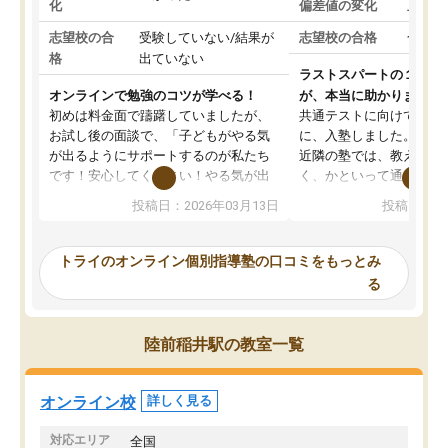
化
偏差値の変化
上がっ
志望校の合
受験していない/結果が
志望校の合格
合格し
格
出ていない
ラストスパートの１か月
オンラインで勉強のコツが学べる！
が、本当に助かりました
初めは料金面で躊躇していましたが、
共通テストに向けての追
お試し後の面談で、「子どもがやる気
に、入塾しました。田舎
が出るようにサポートするのが私たち
近隣の塾では、教えても
です！安心してください！やる気が出
く、かといって通うには
ないのは私たち講師の責任です」と言
が、トライならオンライ
投稿日：2026年03月13日
投稿日：20
ってくださり、確かに！と考えて、思
可能なので本当に助かり
い切って入塾しました。英語が苦手だ
テストの内容重視でした
ったんですが、学生の先生から学ぶこ
らないところをピンポイ
トライのオンライン個別指導塾の口コミをもっとみ
とで、勉強のコツみたいなものをつか
頂いて、とてもわかりや
る
み、徐々に成績が上がったらいいなと
していました。一生を左
思っていました。何が今足りないのか
スト、多少お金がかかっ
を的確に指導いただき、子どももびっ
思い切って入塾してよか
陸前稲井駅の教室一覧
くりするほど楽しんでやる気を持って
塾を受けています。狙い通り、少しず
つ成績も上がり、苦手意識も無くなっ
オンライン校
詳しく見る
てきたので、さらに苦手な数学も追加
でお願いしました。来年の高校受験に
対応エリア
全国