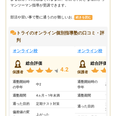
マンツーマン指導が受講できます。
部活や習い事で塾に通うのが難しいお...
続きを読む
トライのオンライン個別指導塾の口コミ・評
判
オンライン校
オンライン校
総合評価
総合評価
4.2
保護者
保護者
通塾開始時
通塾開始時の
中2
高3
の学年
学年
通塾期間
4ヵ月～1年未満
通塾期間
1～3
通った目的
定期テスト対策
大学入
通った目的
対策
偏差値の変
上がった