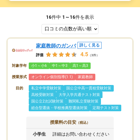
16
件中
1～16
件を表示
家庭教師のガンバ
詳しく見る
4.5
評価
（3件）
対象学年
小1～小6
中1～中3
高1～高3
授業形式
オンライン個別指導(1:1)
家庭教師
目的
私立中学受験対策
国公立中高一貫校受験対策
高校受験対策
大学入学共通テスト対策
国公立2次試験対策
難関私立受験対策
総合型選抜・学校推薦型選抜対策
定期テスト対策
授業料の目安
（税込）
小学生
詳細はお問い合わせください