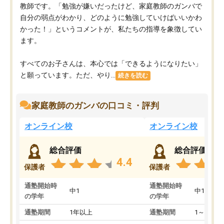
教師です。「勉強が嫌いだったけど、家庭教師のガンバで
自分の弱点がわかり、どのように勉強していけばいいかわ
かった！」というコメントが、私たちの指導を象徴してい
ます。
すべてのお子さんは、本心では「できるようになりたい」
と願っています。ただ、やり...
続きを読む
家庭教師のガンバの口コミ・評判
オンライン校
オンライン校
総合評価
総合評価
4.4
保護者
保護者
通塾開始時
通塾開始時
中1
中1
の学年
の学年
通塾期間
1年以上
通塾期間
1～3ヵ月