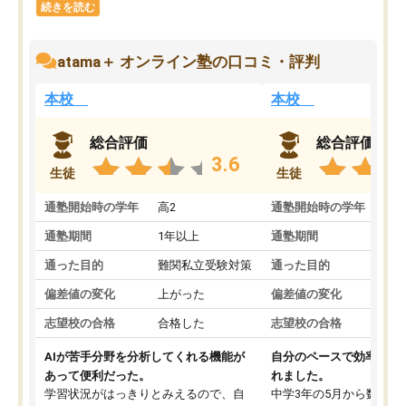
続きを読む
atama＋ オンライン塾の口コミ・評判
本校
本校
総合評価
総合評価
3.6
生徒
生徒
通塾開始時の学年
高2
通塾開始時の学年
中
通塾期間
1年以上
通塾期間
通った目的
難関私立受験対策
通った目的
偏差値の変化
上がった
偏差値の変化
志望校の合格
合格した
志望校の合格
AIが苦手分野を分析してくれる機能が
自分のペースで効率よく
あって便利だった。
れました。
学習状況がはっきりとみえるので、自
中学3年の5月から数学・