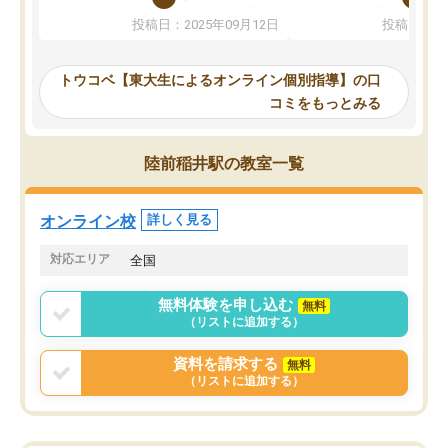
か、オプションは付帯するかなど選ぶ
教科でも)。受講科目や
投稿日：2025年09月12日
投稿日：20
事が出来ました。
めれるので、個人に合っ
講師とのマッチング後講師との初回ミ
ると思います。カリキュ
ーティングを行い、その講師で良いか
いなのがあり(有料)、受
トウコベ【東大生によるオンライン個別指導】の口
他の講師を希望するか子供との相性も
ことをどんなスケジュー
コミをもっとみる
見てから講師を決定する事ができま
くか相談したのですが、
す。
ち期待したものではなく
うちの子は、初回面談の講師の方で決
内容でした。それでも明
陸前稲井駅の教室一覧
定しました。
やる気も出ましたし、苦
くなってきたようなので
オンラインツールを使用した単語帳の
お願いして良かったと思
オンライン校
詳しく見る
共有があり宿題もそちらで出される形
も合わなければチェンジ
でした。
娘は3科目ともずっと同
対応エリア
全国
2ヶ月で担当講師の方がお辞めになると
言う事で講師変更の申し出があり、あ
無料体験を申し込む
無料
まりに短期での変更だった為、塾に通
（リストに追加する）
う事にして退会しました。遅れも取り
戻せ、授業内容や講師の方は良かった
資料を請求する
無料
と思います。
（リストに追加する）