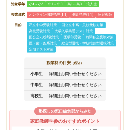
対象学年
小1～小6
中1～中3
高1～高3
浪人生
授業形式
オンライン個別指導(1:1)
個別指導(1:1)
家庭教師
目的
私立中学受験対策
国公立中高一貫校受験対策
高校受験対策
大学入学共通テスト対策
国公立2次試験対策
医学部受験
難関私立受験対策
医・歯・薬系対策
総合型選抜・学校推薦型選抜対策
定期テスト対策
授業料の目安
（税込）
小学生
詳細はお問い合わせください
中学生
詳細はお問い合わせください
高校生
詳細はお問い合わせください
塾探しの窓口編集部からみた
家庭教師学参のおすすめポイント