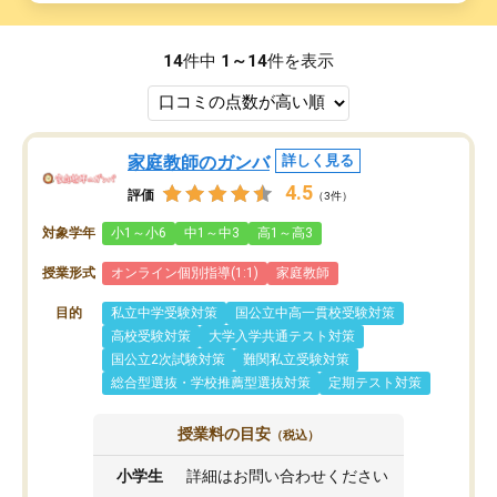
14
件中
1～14
件を表示
家庭教師のガンバ
詳しく見る
4.5
評価
（3件）
対象学年
小1～小6
中1～中3
高1～高3
授業形式
オンライン個別指導(1:1)
家庭教師
目的
私立中学受験対策
国公立中高一貫校受験対策
高校受験対策
大学入学共通テスト対策
国公立2次試験対策
難関私立受験対策
総合型選抜・学校推薦型選抜対策
定期テスト対策
授業料の目安
（税込）
小学生
詳細はお問い合わせください