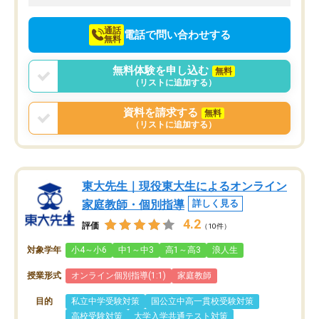
向けて頑張っています。
通話
電話で問い合わせする
無料
無料体験を申し込む
無料
（リストに追加する）
資料を請求する
無料
（リストに追加する）
東大先生｜現役東大生によるオンライン
家庭教師・個別指導
詳しく見る
4.2
評価
（10件）
対象学年
小4～小6
中1～中3
高1～高3
浪人生
授業形式
オンライン個別指導(1:1)
家庭教師
目的
私立中学受験対策
国公立中高一貫校受験対策
高校受験対策
大学入学共通テスト対策