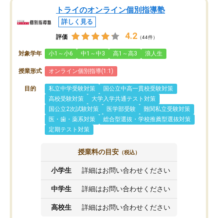
トライのオンライン個別指導塾
詳しく見る
4.2
評価
（44件）
対象学年
小1～小6
中1～中3
高1～高3
浪人生
授業形式
オンライン個別指導(1:1)
目的
私立中学受験対策
国公立中高一貫校受験対策
高校受験対策
大学入学共通テスト対策
国公立2次試験対策
医学部受験
難関私立受験対策
医・歯・薬系対策
総合型選抜・学校推薦型選抜対策
定期テスト対策
授業料の目安
（税込）
小学生
詳細はお問い合わせください
中学生
詳細はお問い合わせください
高校生
詳細はお問い合わせください