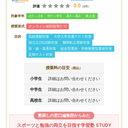
0.0
評価
（0件）
対象学年
小1～小6
中1～中3
高1～高3
浪人生
授業形式
オンライン個別指導(1:1)
目的
高校受験対策
大学入学共通テスト対策
国公立2次試験対策
難関私立受験対策
医・歯・薬系対策
総合型選抜・学校推薦型選抜対策
定期テスト対策
授業料の目安
（税込）
小学生
詳細はお問い合わせください
中学生
詳細はお問い合わせください
高校生
詳細はお問い合わせください
塾探しの窓口編集部からみた
スポーツと勉強の両立を目指す学習塾 STUDY