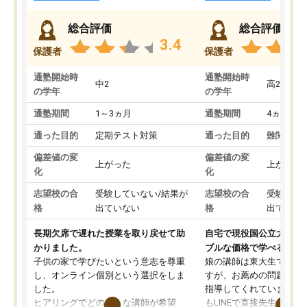
総合評価
総合評価
3.4
保護者
保護者
通塾開始時
通塾開始時
中2
高2
の学年
の学年
通塾期間
1～3ヵ月
通塾期間
4ヵ月～1
通った目的
定期テスト対策
通った目的
難関私立
偏差値の変
偏差値の変
上がった
上がった
化
化
志望校の合
受験していない/結果が
志望校の合
受験して
格
出ていない
格
出ていな
長期欠席で遅れた授業を取り戻せて助
自宅で現役国公立大学生
かりました。
ブルな価格で学べる
子供の家で学びたいという意志を尊重
娘の講師は東大生では無
し、オンライン個別という選択をしま
すが、お薦めの問題集や
した。
指導してくれています。2
ヒアリングでどのような講師が希望
もLINEで直接先生に質問