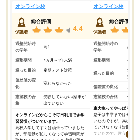
オンライン校
オンライン校
総合評価
総合評価
4.4
保護者
保護者
通塾開始時
通塾開始時の
高1
高3
の学年
学年
通塾期間
4ヵ月～1年未満
通塾期間
4ヵ月
通った目的
定期テスト対策
大学入
通った目的
対策
偏差値の変
変わらなかった
化
偏差値の変化
上がっ
志望校の合
受験していない/結果が
志望校の合格
合格し
格
出ていない
東大生ってやっぱりすご
息子は中学まではそこそ
オンラインだからこそ毎日利用でき学
いたのですが、高校に入
習習慣がついています。
ていけなくなり対面の塾
高校入学してすぐは頑張っていました
でいたので、違うアプロ
が、部活動が忙しくなって学習時間が
考えて入りました。地元