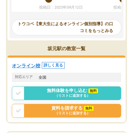
か、オプションは付帯するかなど選ぶ
教科でも)。受講科目や
投稿日：2025年09月12日
投稿日：20
事が出来ました。
めれるので、個人に合っ
講師とのマッチング後講師との初回ミ
ると思います。カリキュ
ーティングを行い、その講師で良いか
いなのがあり(有料)、受
トウコベ【東大生によるオンライン個別指導】の口
他の講師を希望するか子供との相性も
ことをどんなスケジュー
コミをもっとみる
見てから講師を決定する事ができま
くか相談したのですが、
す。
ち期待したものではなく
うちの子は、初回面談の講師の方で決
内容でした。それでも明
坂元駅の教室一覧
定しました。
やる気も出ましたし、苦
くなってきたようなので
オンラインツールを使用した単語帳の
お願いして良かったと思
オンライン校
詳しく見る
共有があり宿題もそちらで出される形
も合わなければチェンジ
でした。
娘は3科目ともずっと同
対応エリア
全国
2ヶ月で担当講師の方がお辞めになると
言う事で講師変更の申し出があり、あ
無料体験を申し込む
無料
まりに短期での変更だった為、塾に通
（リストに追加する）
う事にして退会しました。遅れも取り
戻せ、授業内容や講師の方は良かった
資料を請求する
無料
と思います。
（リストに追加する）