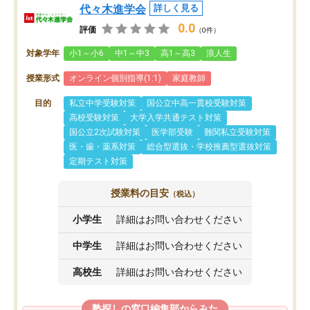
代々木進学会
詳しく見る
0.0
評価
（0件）
対象学年
小1～小6
中1～中3
高1～高3
浪人生
授業形式
オンライン個別指導(1:1)
家庭教師
目的
私立中学受験対策
国公立中高一貫校受験対策
高校受験対策
大学入学共通テスト対策
国公立2次試験対策
医学部受験
難関私立受験対策
医・歯・薬系対策
総合型選抜・学校推薦型選抜対策
定期テスト対策
授業料の目安
（税込）
小学生
詳細はお問い合わせください
中学生
詳細はお問い合わせください
高校生
詳細はお問い合わせください
塾探しの窓口編集部からみた