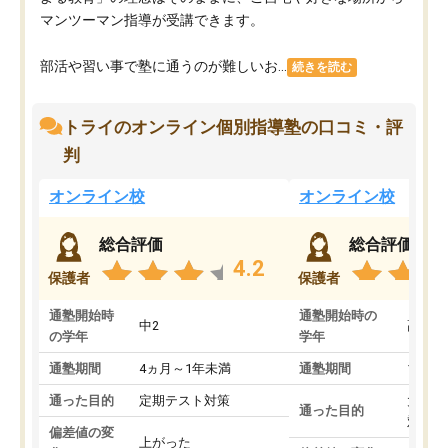
マンツーマン指導が受講できます。
部活や習い事で塾に通うのが難しいお...
続きを読む
トライのオンライン個別指導塾の口コミ・評
判
オンライン校
オンライン校
総合評価
総合評価
4.2
保護者
保護者
通塾開始時
通塾開始時の
中2
高3
の学年
学年
通塾期間
4ヵ月～1年未満
通塾期間
1～3
通った目的
定期テスト対策
大学入
通った目的
対策
偏差値の変
上がった