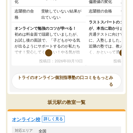
化
偏差値の変化
上がっ
志望校の合
受験していない/結果が
志望校の合格
合格し
格
出ていない
ラストスパートの１か月
オンラインで勉強のコツが学べる！
が、本当に助かりました
初めは料金面で躊躇していましたが、
共通テストに向けての追
お試し後の面談で、「子どもがやる気
に、入塾しました。田舎
が出るようにサポートするのが私たち
近隣の塾では、教えても
です！安心してください！やる気が出
く、かといって通うには
ないのは私たち講師の責任です」と言
が、トライならオンライ
投稿日：2026年03月13日
投稿日：20
ってくださり、確かに！と考えて、思
可能なので本当に助かり
い切って入塾しました。英語が苦手だ
テストの内容重視でした
ったんですが、学生の先生から学ぶこ
らないところをピンポイ
トライのオンライン個別指導塾の口コミをもっとみ
とで、勉強のコツみたいなものをつか
頂いて、とてもわかりや
る
み、徐々に成績が上がったらいいなと
していました。一生を左
思っていました。何が今足りないのか
スト、多少お金がかかっ
を的確に指導いただき、子どももびっ
思い切って入塾してよか
坂元駅の教室一覧
くりするほど楽しんでやる気を持って
塾を受けています。狙い通り、少しず
つ成績も上がり、苦手意識も無くなっ
オンライン校
詳しく見る
てきたので、さらに苦手な数学も追加
でお願いしました。来年の高校受験に
対応エリア
全国