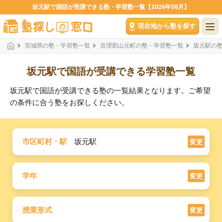
坂元駅で国語が受講できる塾・学習塾一覧【2026年08月】
現在地から塾を探す
宮城県の塾・学習塾一覧
亘理郡山元町の塾・学習塾一覧
坂元駅の
坂元駅で国語が受講できる学習塾一覧
坂元駅で国語が受講できる塾の一覧結果となります。ご希望
の条件に合う塾をお探しください。
市区町村・駅
坂元駅
変更
学年
変更
授業形式
変更