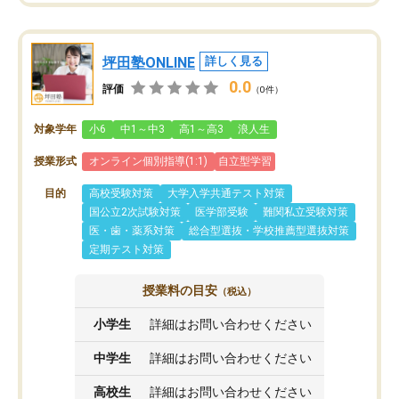
坪田塾ONLINE
詳しく見る
0.0
評価
（0件）
対象学年
小6
中1～中3
高1～高3
浪人生
授業形式
オンライン個別指導(1:1)
自立型学習
目的
高校受験対策
大学入学共通テスト対策
国公立2次試験対策
医学部受験
難関私立受験対策
医・歯・薬系対策
総合型選抜・学校推薦型選抜対策
定期テスト対策
授業料の目安
（税込）
小学生
詳細はお問い合わせください
中学生
詳細はお問い合わせください
高校生
詳細はお問い合わせください