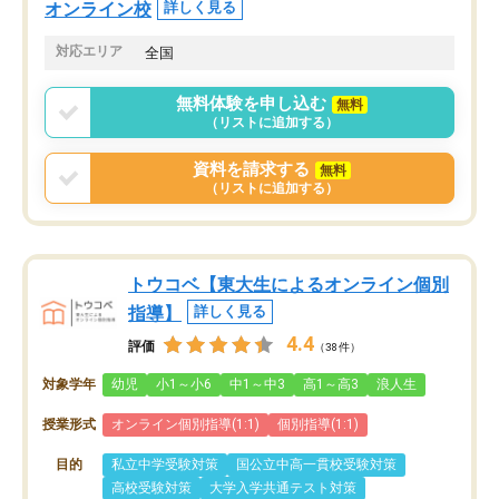
オンライン校
詳しく見る
対応エリア
全国
無料体験を申し込む
無料
（リストに追加する）
資料を請求する
無料
（リストに追加する）
トウコベ【東大生によるオンライン個別
指導】
詳しく見る
4.4
評価
（38件）
対象学年
幼児
小1～小6
中1～中3
高1～高3
浪人生
授業形式
オンライン個別指導(1:1)
個別指導(1:1)
目的
私立中学受験対策
国公立中高一貫校受験対策
高校受験対策
大学入学共通テスト対策