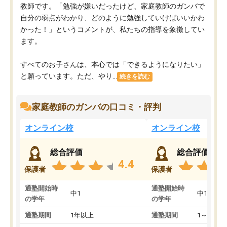
教師です。「勉強が嫌いだったけど、家庭教師のガンバで
自分の弱点がわかり、どのように勉強していけばいいかわ
かった！」というコメントが、私たちの指導を象徴してい
ます。
すべてのお子さんは、本心では「できるようになりたい」
と願っています。ただ、やり...
続きを読む
家庭教師のガンバの口コミ・評判
オンライン校
オンライン校
総合評価
総合評価
4.4
保護者
保護者
通塾開始時
通塾開始時
中1
中1
の学年
の学年
通塾期間
1年以上
通塾期間
1～3ヵ月