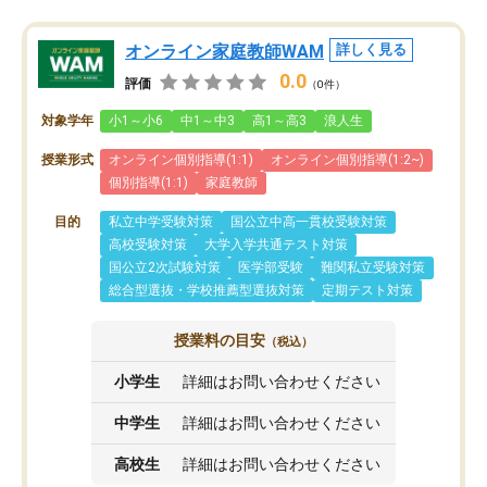
オンライン家庭教師WAM
詳しく見る
0.0
評価
（0件）
対象学年
小1～小6
中1～中3
高1～高3
浪人生
授業形式
オンライン個別指導(1:1)
オンライン個別指導(1:2~)
個別指導(1:1)
家庭教師
目的
私立中学受験対策
国公立中高一貫校受験対策
高校受験対策
大学入学共通テスト対策
国公立2次試験対策
医学部受験
難関私立受験対策
総合型選抜・学校推薦型選抜対策
定期テスト対策
授業料の目安
（税込）
小学生
詳細はお問い合わせください
中学生
詳細はお問い合わせください
高校生
詳細はお問い合わせください