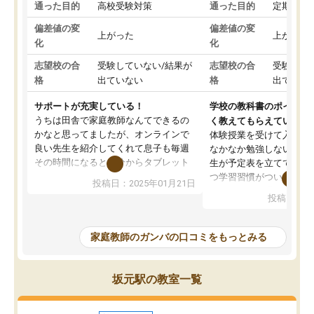
通った目的
高校受験対策
通った目的
定期テス
偏差値の変
偏差値の変
上がった
上がった
化
化
志望校の合
受験していない/結果が
志望校の合
受験して
格
出ていない
格
出ていな
サポートが充実している！
学校の教科書のポイント
うちは田舎で家庭教師なんてできるの
く教えてもらえている
かなと思ってましたが、オンラインで
体験授業を受けて入塾し
良い先生を紹介してくれて息子も毎週
なかなか勉強しない息子
その時間になると自分からタブレット
生が予定表を立ててくれ
を開いてzoomを繋げるようになりまし
つ学習習慣がついてきま
投稿日：2025年01月21日
た！5科目なんでもOKなのもとても気
オンラインで週に一度の
投稿日：20
に入っています
指導が無い日も予定表に
成績もだいぶ下の方でしたが、通い始
したり、LINEでわから
めて1年ほどだった今では平均点以上の
問できるのでとても助か
家庭教師のガンバの口コミをもっとみる
科目が増えてきました！あと1年受験ま
であるので無料の週末教室を使用しな
がら頑張って欲しいと思います！
坂元駅の教室一覧