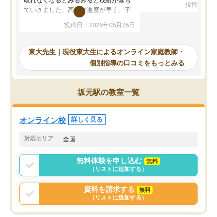
取れなくなるとみるみると成績が落ち
投稿日：20
で、当初は模試でD判定
ていきました。高校の進度が早く、子
していたのですが、やは
供も家に帰って勉強の話すると嫌な反
投稿日：2026年06月26日
験勉強に詳しく、先生か
応を示します。東大先生にお願いして
受け合格できました。ま
からは効率的な計画を先生が立ててく
自習室が毎日使えていつ
れるので、親としても安心です。毎日
東大先生｜現役東大生によるオンライン家庭教師・
るのが心強かったようで
使える自習室とかもあり、わからない
個別指導の口コミをもっとみる
謝です。
ところがあれば先生が回答してくれる
のも重宝しています。
坂元駅の教室一覧
オンライン校
詳しく見る
対応エリア
全国
無料体験を申し込む
無料
（リストに追加する）
資料を請求する
無料
（リストに追加する）