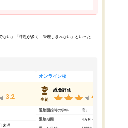
でない」「課題が多く、管理しきれない」といった
オンライン校
総合評価
3.2
4.4
生徒
通塾開始時の学年
高3
通塾期間
4ヵ月～1年未満
1年未満