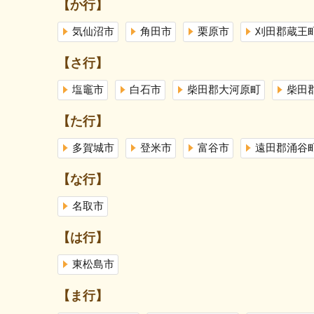
【か行】
気仙沼市
角田市
栗原市
刈田郡蔵王
【さ行】
塩竈市
白石市
柴田郡大河原町
柴田
【た行】
多賀城市
登米市
富谷市
遠田郡涌谷
【な行】
名取市
【は行】
東松島市
【ま行】