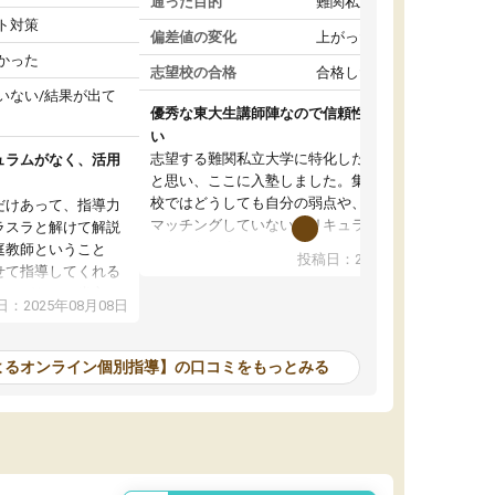
通った目的
難関私立受験対策
ト対策
偏差値の変化
上がった
かった
志望校の合格
合格した
いない/結果が出て
優秀な東大生講師陣なので信頼性や安心感が高
い
志望する難関私立大学に特化した準備をしたい
ュラムがなく、活用
と思い、ここに入塾しました。集団指導の予備
校ではどうしても自分の弱点や、志望校対策に
だけあって、指導力
マッチングしていないカリキュラムに不安を感
ラスラと解けて解説
じたからです。
庭教師ということ
投稿日：2024年02月19日
また受験のノウハウを蓄積している優秀な東大
せて指導してくれる
生講師陣をそろえていることや、完全オンライ
ラムがない。当方
：2025年08月08日
ン制というのも、ここを選んだ重要なポイント
るため、学校の教科
です。実際に入塾してみると、きめ細かいマン
な形で活用をさせて
ツーマン指導によって、自分の志望校にふさわ
間を使って進められる
よるオンライン個別指導】の口コミをもっとみる
しいオリジナルのカリキュラムを提案してくれ
であれば自学自習で
ました。
1時間の代金がそれな
また24時間いつでもLINEで講師に相談できるの
用の仕方をしたかっ
で、深夜に家で勉強していて疑問や不安が生じ
これといった提案も
ても、直ぐに解消できたのは、大きなメリット
分からず辞めること
と感じました。
ていけない子にはい