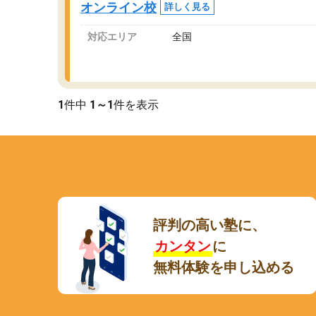
オンライン校
詳しく見る
講師変更の申し出があり、あまりに短期での変
更だった為、塾に通う事にして退会しました。
対応エリア
全国
遅れも取り戻せ、授業内容や講師の方は良かっ
たと思います。
1
件中
1～1
件を表示
評判の高い塾に、
カンタン
に
無料体験を申し込める