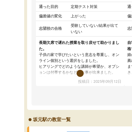
通った目的
定期テスト対策
通
偏差値の変化
上がった
偏
受験していない/結果が出て
志望校の合格
志
いない
長期欠席で遅れた授業を取り戻せて助かりまし
自
た。
格
子供の家で学びたいという意志を尊重し、オン
娘
ライン個別という選択をしました。
薦
ヒアリングでどのような講師が希望か、オプシ
ま
ョンは付帯するかなど選ぶ事が出来ました。
き
講師とのマッチング後講師との初回ミーティン
に
投稿日：2025年09月12日
グを行い、その講師で良いか他の講師を希望す
思
るか子供との相性も見てから講師を決定する事
(
ができます。
ュ
うちの子は、初回面談の講師の方で決定しまし
は
た。
内
出
坂元駅の教室一覧
オンラインツールを使用した単語帳の共有があ
な
り宿題もそちらで出される形でした。
ま
2ヶ月で担当講師の方がお辞めになると言う事で
が