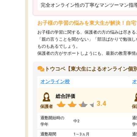
完全オンライン性の丁寧なマンツーマン指
お子様の学習の悩みを東大生が解決！自宅
お子様の学習に関する、保護者の方の悩みは尽きる
「親の言うことを聞かない」「部活ばかりで勉強し
ものもあるでしょう。
保護者の方がサポートしようにも、最新の教育事情がわ
トウコベ【東大生によるオンライン個
オンライン校
オ
総合評価
3.4
保護者
保
通塾開始時の
通
中2
学年
学
通塾期間
1～3ヵ月
通