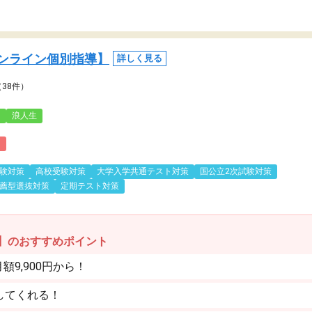
ンライン個別指導】
詳しく見る
（38件）
3
浪人生
)
験対策
高校受験対策
大学入学共通テスト対策
国公立2次試験対策
薦型選抜対策
定期テスト対策
】のおすすめポイント
9,900円から！
してくれる！