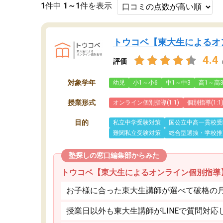
1
件中
1～1
件を表示
トウコベ【東大生によるオ
4.4
評価
対象学年
幼児
小1～小6
中1～中3
高1～高
授業形式
オンライン個別指導(1:1)
個別指導(1:1
目的
私立中学受験対策
国公立中高一貫校受
難関私立受験対策
総合型選抜・学校推
塾探しの窓口編集部からみた
トウコベ【東大生によるオンライン個別指導
お子様に合った東大生講師が選べて破格の月額
授業日以外も東大生講師がLINEで質問対応