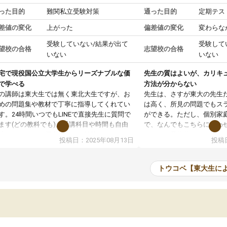
った目的
難関私立受験対策
通った目的
定期テス
差値の変化
上がった
偏差値の変化
変わらな
受験していない/結果が出て
受験して
望校の合格
志望校の合格
いない
いない
宅で現役国公立大学生からリーズナブルな価
先生の質はよいが、カリキ
で学べる
方法が分からない
の講師は東大生では無く東北大生ですが、お
先生は、さすが東大の先生
めの問題集や教材で丁寧に指導してくれてい
は高く、所見の問題でもス
す。24時間いつでもLINEで直接先生に質問で
ができる。ただし、個別家
ます(どの教科でも)。受講科目や時間も自由
で、なんでもこちらに合わ
決めれるので、個人に合った勉強ができると
のだが、具体的なカリキュ
投稿日：2025年08月13日
投稿日
います。カリキュラム相談みたいなのがあり
は、授業の先取り学習をす
有料)、受験までにどんなことをどんなスケジ
書を一緒に進めていくよう
ールでやっていくか相談したのですが、それ
いただいたが、1時間の時
トウコベ【東大生に
いまいち期待したものではなくふわっとした
範囲は限られており、それ
容でした。それでも明らかに本人のやる気も
進めて良いように思った。
ましたし、苦手科目が楽しくなってきたよう
りに高いため、有意義な利
ので、トウコベにお願いして良かったと思い
たが、大学生の先生からは
す。講師も合わなければチェンジできます
なく、上手い活用の仕方が
、娘は3科目ともずっと同じ先生です。
とした。学校の授業につい