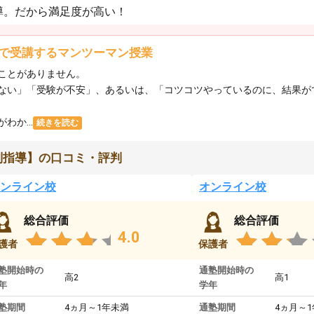
導。だから満足度が高い！
で受講するマンツーマン授業
ことがありません。
ない」「受験が不安」、あるいは、「コツコツやっているのに、結果が
か...
続きを読む
別指導】の口コミ・評判
ンライン校
オンライン校
総合評価
総合評価
4.0
護者
保護者
塾開始時の
通塾開始時の
高2
高1
年
学年
塾期間
4ヵ月～1年未満
通塾期間
4ヵ月～