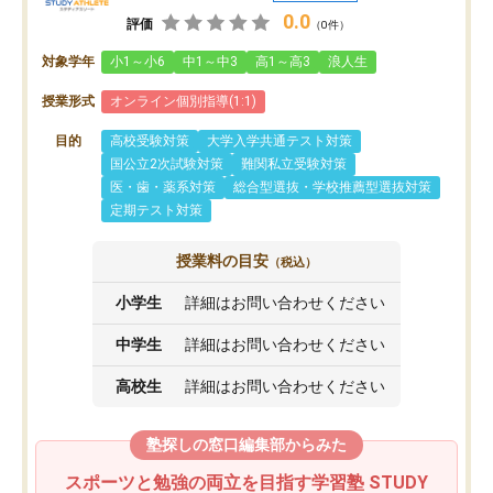
0.0
評価
（0件）
対象学年
小1～小6
中1～中3
高1～高3
浪人生
授業形式
オンライン個別指導(1:1)
目的
高校受験対策
大学入学共通テスト対策
国公立2次試験対策
難関私立受験対策
医・歯・薬系対策
総合型選抜・学校推薦型選抜対策
定期テスト対策
授業料の目安
（税込）
小学生
詳細はお問い合わせください
中学生
詳細はお問い合わせください
高校生
詳細はお問い合わせください
塾探しの窓口編集部からみた
スポーツと勉強の両立を目指す学習塾 STUDY