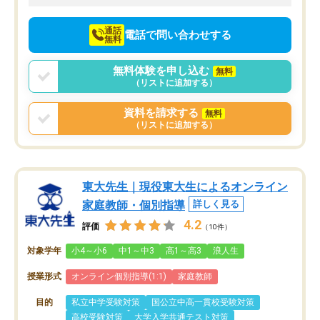
向けて頑張っています。
通話
電話で問い合わせする
無料
無料体験を申し込む
無料
（リストに追加する）
資料を請求する
無料
（リストに追加する）
東大先生｜現役東大生によるオンライン
家庭教師・個別指導
詳しく見る
4.2
評価
（10件）
対象学年
小4～小6
中1～中3
高1～高3
浪人生
授業形式
オンライン個別指導(1:1)
家庭教師
目的
私立中学受験対策
国公立中高一貫校受験対策
高校受験対策
大学入学共通テスト対策