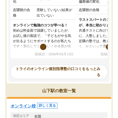
化
偏差値の変化
上がっ
志望校の合
受験していない/結果が
志望校の合格
合格し
格
出ていない
ラストスパートの１か月
オンラインで勉強のコツが学べる！
が、本当に助かりました
初めは料金面で躊躇していましたが、
共通テストに向けての追
お試し後の面談で、「子どもがやる気
に、入塾しました。田舎
が出るようにサポートするのが私たち
近隣の塾では、教えても
です！安心してください！やる気が出
く、かといって通うには
ないのは私たち講師の責任です」と言
が、トライならオンライ
投稿日：2026年03月13日
投稿日：20
ってくださり、確かに！と考えて、思
可能なので本当に助かり
い切って入塾しました。英語が苦手だ
テストの内容重視でした
ったんですが、学生の先生から学ぶこ
らないところをピンポイ
トライのオンライン個別指導塾の口コミをもっとみ
とで、勉強のコツみたいなものをつか
頂いて、とてもわかりや
る
み、徐々に成績が上がったらいいなと
していました。一生を左
思っていました。何が今足りないのか
スト、多少お金がかかっ
を的確に指導いただき、子どももびっ
思い切って入塾してよか
山下駅の教室一覧
くりするほど楽しんでやる気を持って
塾を受けています。狙い通り、少しず
つ成績も上がり、苦手意識も無くなっ
オンライン校
詳しく見る
てきたので、さらに苦手な数学も追加
でお願いしました。来年の高校受験に
対応エリア
全国