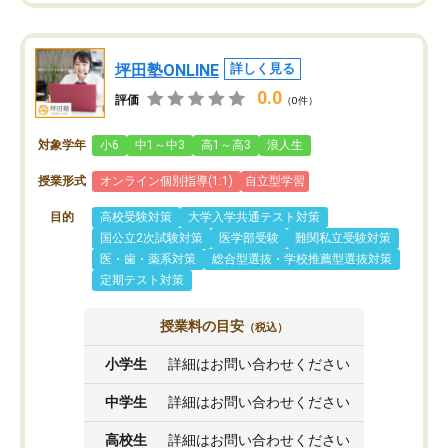
坪田塾ONLINE
詳しく見る
0.0
評価
（0件）
対象学年
小6
中1～中3
高1～高3
浪人生
授業形式
オンライン個別指導(1:1)
自立型学習
目的
高校受験対策
大学入学共通テスト対策
国公立2次試験対策
医学部受験
難関私立受験対策
医・歯・薬系対策
総合型選抜・学校推薦型選抜対策
定期テスト対策
授業料の目安
（税込）
小学生
詳細はお問い合わせください
中学生
詳細はお問い合わせください
高校生
詳細はお問い合わせください