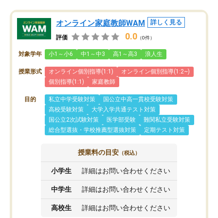
オンライン家庭教師WAM
詳しく見る
0.0
評価
（0件）
対象学年
小1～小6
中1～中3
高1～高3
浪人生
授業形式
オンライン個別指導(1:1)
オンライン個別指導(1:2~)
個別指導(1:1)
家庭教師
目的
私立中学受験対策
国公立中高一貫校受験対策
高校受験対策
大学入学共通テスト対策
国公立2次試験対策
医学部受験
難関私立受験対策
総合型選抜・学校推薦型選抜対策
定期テスト対策
授業料の目安
（税込）
小学生
詳細はお問い合わせください
中学生
詳細はお問い合わせください
高校生
詳細はお問い合わせください