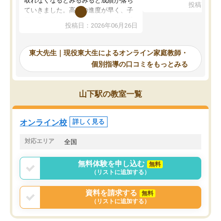
取れなくなるとみるみると成績が落ち
投稿日：20
で、当初は模試でD判定
ていきました。高校の進度が早く、子
していたのですが、やは
供も家に帰って勉強の話すると嫌な反
投稿日：2026年06月26日
験勉強に詳しく、先生か
応を示します。東大先生にお願いして
受け合格できました。ま
からは効率的な計画を先生が立ててく
自習室が毎日使えていつ
れるので、親としても安心です。毎日
東大先生｜現役東大生によるオンライン家庭教師・
るのが心強かったようで
使える自習室とかもあり、わからない
個別指導の口コミをもっとみる
謝です。
ところがあれば先生が回答してくれる
のも重宝しています。
山下駅の教室一覧
オンライン校
詳しく見る
対応エリア
全国
無料体験を申し込む
無料
（リストに追加する）
資料を請求する
無料
（リストに追加する）