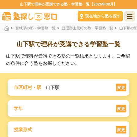
山下駅で理科が受講できる塾・学習塾一覧【2026年08月】
現在地から塾を探す
宮城県の塾・学習塾一覧
亘理郡山元町の塾・学習塾一覧
山下駅の
山下駅で理科が受講できる学習塾一覧
山下駅で理科が受講できる塾の一覧結果となります。ご希望
の条件に合う塾をお探しください。
市区町村・駅
山下駅
変更
学年
変更
授業形式
変更