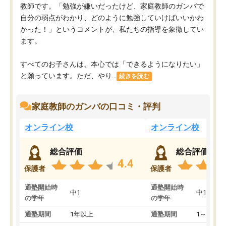
教師です。「勉強が嫌いだったけど、家庭教師のガンバで
自分の弱点がわかり、どのように勉強していけばいいかわ
かった！」というコメントが、私たちの指導を象徴してい
ます。
すべてのお子さんは、本心では「できるようになりたい」
と願っています。ただ、やり...
続きを読む
家庭教師のガンバの口コミ・評判
オンライン校
オンライン校
総合評価
総合評価
4.4
保護者
保護者
通塾開始時
通塾開始時
中1
中1
の学年
の学年
通塾期間
1年以上
通塾期間
1～3ヵ月