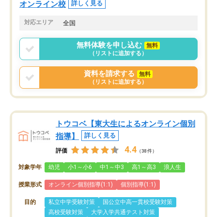
オンライン校
詳しく見る
対応エリア
全国
無料体験を申し込む
無料
（リストに追加する）
資料を請求する
無料
（リストに追加する）
トウコベ【東大生によるオンライン個別
指導】
詳しく見る
4.4
評価
（38件）
対象学年
幼児
小1～小6
中1～中3
高1～高3
浪人生
授業形式
オンライン個別指導(1:1)
個別指導(1:1)
目的
私立中学受験対策
国公立中高一貫校受験対策
高校受験対策
大学入学共通テスト対策