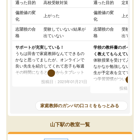
通った目的
高校受験対策
通った目的
定期テス
偏差値の変
偏差値の変
上がった
上がった
化
化
志望校の合
受験していない/結果が
志望校の合
受験して
格
出ていない
格
出ていな
サポートが充実している！
学校の教科書のポイント
うちは田舎で家庭教師なんてできるの
く教えてもらえている
かなと思ってましたが、オンラインで
体験授業を受けて入塾し
良い先生を紹介してくれて息子も毎週
なかなか勉強しない息子
その時間になると自分からタブレット
生が予定表を立ててくれ
を開いてzoomを繋げるようになりまし
つ学習習慣がついてきま
投稿日：2025年01月21日
た！5科目なんでもOKなのもとても気
オンラインで週に一度の
投稿日：20
に入っています
指導が無い日も予定表に
成績もだいぶ下の方でしたが、通い始
したり、LINEでわから
めて1年ほどだった今では平均点以上の
問できるのでとても助か
家庭教師のガンバの口コミをもっとみる
科目が増えてきました！あと1年受験ま
であるので無料の週末教室を使用しな
がら頑張って欲しいと思います！
山下駅の教室一覧