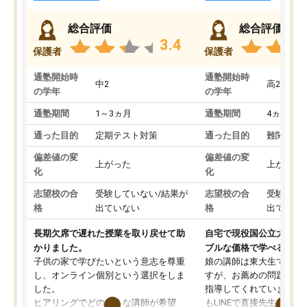
総合評価
総合評価
3.4
保護者
保護者
通塾開始時
通塾開始時
中2
高2
の学年
の学年
通塾期間
1～3ヵ月
通塾期間
4ヵ月～1
通った目的
定期テスト対策
通った目的
難関私立
偏差値の変
偏差値の変
上がった
上がった
化
化
志望校の合
受験していない/結果が
志望校の合
受験して
格
出ていない
格
出ていな
長期欠席で遅れた授業を取り戻せて助
自宅で現役国公立大学生
かりました。
ブルな価格で学べる
子供の家で学びたいという意志を尊重
娘の講師は東大生では無
し、オンライン個別という選択をしま
すが、お薦めの問題集や
した。
指導してくれています。2
ヒアリングでどのような講師が希望
もLINEで直接先生に質問