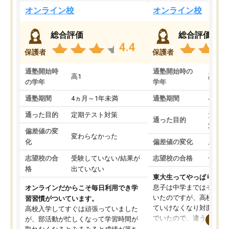
オンライン校
オンライン校
総合評価
総合評価
4.4
保護者
保護者
通塾開始時
通塾開始時の
高1
高3
の学年
学年
通塾期間
4ヵ月～1年未満
通塾期間
4ヵ月
通った目的
定期テスト対策
大学入
通った目的
対策
偏差値の変
変わらなかった
化
偏差値の変化
上がっ
志望校の合
受験していない/結果が
志望校の合格
合格し
格
出ていない
東大生ってやっぱりすご
息子は中学まではそこそ
オンラインだからこそ毎日利用でき学
いたのですが、高校に入
習習慣がついています。
ていけなくなり対面の塾
高校入学してすぐは頑張っていました
でいたので、違うアプロ
が、部活動が忙しくなって学習時間が
考えて入りました。地元