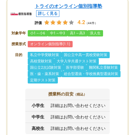
トライのオンライン個別指導塾
詳しく見る
4.2
評価
（44件）
対象学年
小1～小6
中1～中3
高1～高3
浪人生
授業形式
オンライン個別指導(1:1)
目的
私立中学受験対策
国公立中高一貫校受験対策
高校受験対策
大学入学共通テスト対策
国公立2次試験対策
医学部受験
難関私立受験対策
医・歯・薬系対策
総合型選抜・学校推薦型選抜対策
定期テスト対策
授業料の目安
（税込）
小学生
詳細はお問い合わせください
中学生
詳細はお問い合わせください
高校生
詳細はお問い合わせください