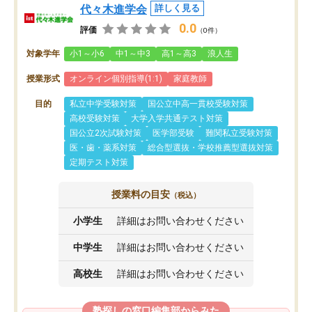
代々木進学会
詳しく見る
0.0
評価
（0件）
対象学年
小1～小6
中1～中3
高1～高3
浪人生
授業形式
オンライン個別指導(1:1)
家庭教師
目的
私立中学受験対策
国公立中高一貫校受験対策
高校受験対策
大学入学共通テスト対策
国公立2次試験対策
医学部受験
難関私立受験対策
医・歯・薬系対策
総合型選抜・学校推薦型選抜対策
定期テスト対策
授業料の目安
（税込）
小学生
詳細はお問い合わせください
中学生
詳細はお問い合わせください
高校生
詳細はお問い合わせください
塾探しの窓口編集部からみた