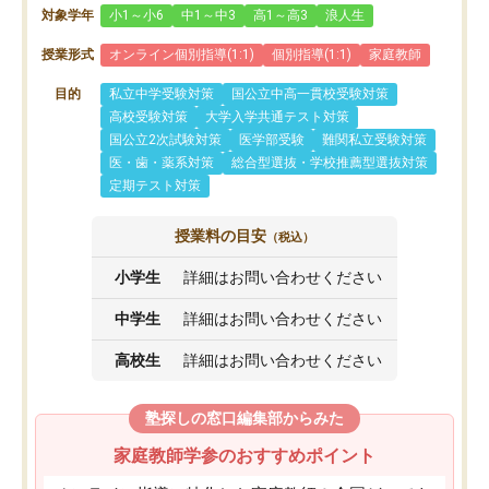
対象学年
小1～小6
中1～中3
高1～高3
浪人生
授業形式
オンライン個別指導(1:1)
個別指導(1:1)
家庭教師
目的
私立中学受験対策
国公立中高一貫校受験対策
高校受験対策
大学入学共通テスト対策
国公立2次試験対策
医学部受験
難関私立受験対策
医・歯・薬系対策
総合型選抜・学校推薦型選抜対策
定期テスト対策
授業料の目安
（税込）
小学生
詳細はお問い合わせください
中学生
詳細はお問い合わせください
高校生
詳細はお問い合わせください
塾探しの窓口編集部からみた
家庭教師学参のおすすめポイント