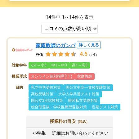
14
件中
1～14
件を表示
家庭教師のガンバ
詳しく見る
4.5
評価
（3件）
対象学年
小1～小6
中1～中3
高1～高3
授業形式
オンライン個別指導(1:1)
家庭教師
目的
私立中学受験対策
国公立中高一貫校受験対策
高校受験対策
大学入学共通テスト対策
国公立2次試験対策
難関私立受験対策
総合型選抜・学校推薦型選抜対策
定期テスト対策
授業料の目安
（税込）
小学生
詳細はお問い合わせください