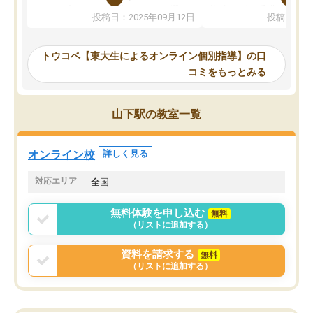
か、オプションは付帯するかなど選ぶ
教科でも)。受講科目や
投稿日：2025年09月12日
投稿日：20
事が出来ました。
めれるので、個人に合っ
講師とのマッチング後講師との初回ミ
ると思います。カリキュ
ーティングを行い、その講師で良いか
いなのがあり(有料)、受
トウコベ【東大生によるオンライン個別指導】の口
他の講師を希望するか子供との相性も
ことをどんなスケジュー
コミをもっとみる
見てから講師を決定する事ができま
くか相談したのですが、
す。
ち期待したものではなく
うちの子は、初回面談の講師の方で決
内容でした。それでも明
山下駅の教室一覧
定しました。
やる気も出ましたし、苦
くなってきたようなので
オンラインツールを使用した単語帳の
お願いして良かったと思
オンライン校
詳しく見る
共有があり宿題もそちらで出される形
も合わなければチェンジ
でした。
娘は3科目ともずっと同
対応エリア
全国
2ヶ月で担当講師の方がお辞めになると
言う事で講師変更の申し出があり、あ
無料体験を申し込む
無料
まりに短期での変更だった為、塾に通
（リストに追加する）
う事にして退会しました。遅れも取り
戻せ、授業内容や講師の方は良かった
資料を請求する
無料
と思います。
（リストに追加する）