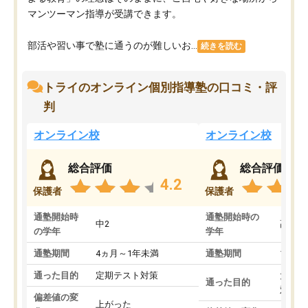
マンツーマン指導が受講できます。
部活や習い事で塾に通うのが難しいお...
続きを読む
トライのオンライン個別指導塾の口コミ・評
判
オンライン校
オンライン校
総合評価
総合評価
4.2
保護者
保護者
通塾開始時
通塾開始時の
中2
高3
の学年
学年
通塾期間
4ヵ月～1年未満
通塾期間
1～3
通った目的
定期テスト対策
大学入
通った目的
対策
偏差値の変
上がった