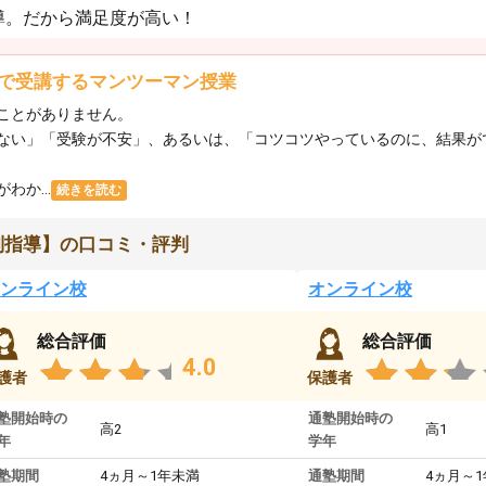
導。だから満足度が高い！
で受講するマンツーマン授業
ことがありません。
ない」「受験が不安」、あるいは、「コツコツやっているのに、結果が
か...
続きを読む
別指導】の口コミ・評判
ンライン校
オンライン校
総合評価
総合評価
4.0
護者
保護者
塾開始時の
通塾開始時の
高2
高1
年
学年
塾期間
4ヵ月～1年未満
通塾期間
4ヵ月～