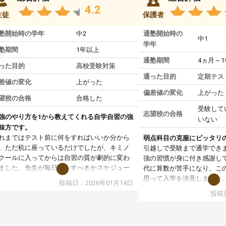
4.2
生徒
保護者
塾開始時の学年
中2
通塾開始時の
中1
学年
塾期間
1年以上
通塾期間
4ヵ月～
った目的
高校受験対策
通った目的
定期テス
差値の変化
上がった
偏差値の変化
上がった
望校の合格
合格した
受験して
志望校の合格
強のやり方を1から教えてくれる自学自習の強
いない
味方です。
れまではテスト前に何をすればいいか分から
弱点科目の克服にピッタリ
、ただ机に座っているだけでしたが、キミノ
引越しで受験まで通学でき
クールに入ってからは自習の質が劇的に変わ
強の習慣が身に付き感謝し
ました。先生が毎日何をすべきかスケジュー
代に算数が苦手になり、こ
を明確にしてくれるので、自分が迷わずに学
思って入学を決意しました
投稿日：2026年01月14日
に取り組めるようになったのが一番の収穫で
まず、マンツーマン指導な
投稿日
。
基礎からスタートして頂い
業で教えてもらうというより、勉強の仕方を
す。基礎を理解してからは
ーチングしてもらうスタイルなので、家での
ていけるようになったし、