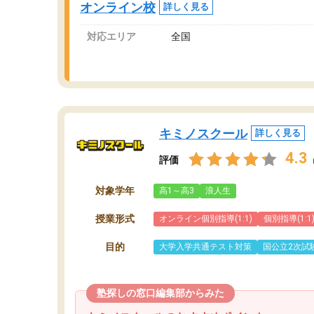
オンライン校
詳しく見る
講師変更の申し出があり、あまりに短期での変
更だった為、塾に通う事にして退会しました。
対応エリア
全国
遅れも取り戻せ、授業内容や講師の方は良かっ
たと思います。
キミノスクール
詳しく見る
4.3
評価
対象学年
高1～高3
浪人生
授業形式
オンライン個別指導(1:1)
個別指導(1:1
目的
大学入学共通テスト対策
国公立2次試
塾探しの窓口編集部からみた