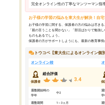
完全オンライン性の丁寧なマンツーマン指
お子様の学習の悩みを東大生が解決！自宅
お子様の学習に関する、保護者の方の悩みは尽きる
「親の言うことを聞かない」「部活ばかりで勉強し
ものもあるでしょう。
保護者の方がサポートしようにも、最新の教育事情がわ
トウコベ【東大生によるオンライン個
オンライン校
オ
総合評価
3.4
保護者
保
通塾開始時の
通
中2
学年
学
通塾期間
1～3ヵ月
通