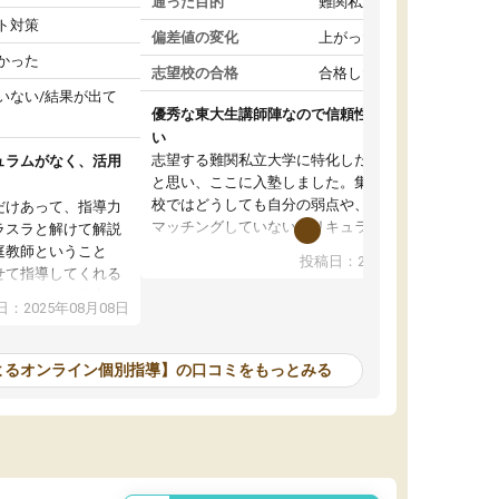
通った目的
難関私立受験対策
ト対策
偏差値の変化
上がった
かった
志望校の合格
合格した
いない/結果が出て
優秀な東大生講師陣なので信頼性や安心感が高
い
志望する難関私立大学に特化した準備をしたい
ュラムがなく、活用
と思い、ここに入塾しました。集団指導の予備
校ではどうしても自分の弱点や、志望校対策に
だけあって、指導力
マッチングしていないカリキュラムに不安を感
ラスラと解けて解説
じたからです。
庭教師ということ
投稿日：2024年02月19日
また受験のノウハウを蓄積している優秀な東大
せて指導してくれる
生講師陣をそろえていることや、完全オンライ
ラムがない。当方
：2025年08月08日
ン制というのも、ここを選んだ重要なポイント
るため、学校の教科
です。実際に入塾してみると、きめ細かいマン
な形で活用をさせて
ツーマン指導によって、自分の志望校にふさわ
間を使って進められる
よるオンライン個別指導】の口コミをもっとみる
しいオリジナルのカリキュラムを提案してくれ
であれば自学自習で
ました。
1時間の代金がそれな
また24時間いつでもLINEで講師に相談できるの
用の仕方をしたかっ
で、深夜に家で勉強していて疑問や不安が生じ
これといった提案も
ても、直ぐに解消できたのは、大きなメリット
分からず辞めること
と感じました。
ていけない子にはい