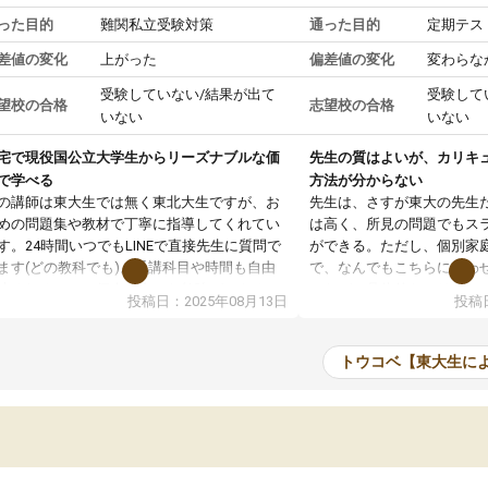
った目的
難関私立受験対策
通った目的
定期テス
差値の変化
上がった
偏差値の変化
変わらな
受験していない/結果が出て
受験して
望校の合格
志望校の合格
いない
いない
宅で現役国公立大学生からリーズナブルな価
先生の質はよいが、カリキ
で学べる
方法が分からない
の講師は東大生では無く東北大生ですが、お
先生は、さすが東大の先生
めの問題集や教材で丁寧に指導してくれてい
は高く、所見の問題でもス
す。24時間いつでもLINEで直接先生に質問で
ができる。ただし、個別家
ます(どの教科でも)。受講科目や時間も自由
で、なんでもこちらに合わ
決めれるので、個人に合った勉強ができると
のだが、具体的なカリキュ
投稿日：2025年08月13日
投稿日
います。カリキュラム相談みたいなのがあり
は、授業の先取り学習をす
有料)、受験までにどんなことをどんなスケジ
書を一緒に進めていくよう
ールでやっていくか相談したのですが、それ
いただいたが、1時間の時
トウコベ【東大生に
いまいち期待したものではなくふわっとした
範囲は限られており、それ
容でした。それでも明らかに本人のやる気も
進めて良いように思った。
ましたし、苦手科目が楽しくなってきたよう
りに高いため、有意義な利
ので、トウコベにお願いして良かったと思い
たが、大学生の先生からは
す。講師も合わなければチェンジできます
なく、上手い活用の仕方が
、娘は3科目ともずっと同じ先生です。
とした。学校の授業につい