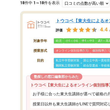
18
件中
1～18
件を表示
トウコベ【東大生によるオ
4.4
評価
対象学年
幼児
小1～小6
中1～中3
高1～高
授業形式
オンライン個別指導(1:1)
個別指導(1:1
目的
私立中学受験対策
国公立中高一貫校受
難関私立受験対策
総合型選抜・学校推
塾探しの窓口編集部からみた
トウコベ【東大生によるオンライン個別指導
お子様に合った東大生講師が選べて破格の月額
授業日以外も東大生講師がLINEで質問対応