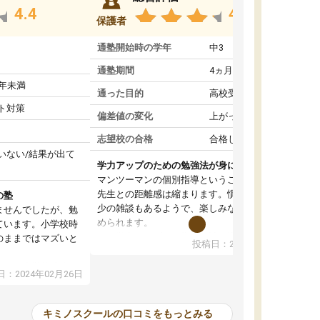
4.4
4.6
保護者
通塾開始時の学年
中3
通塾期間
4ヵ月～1年未満
1年未満
通った目的
高校受験対策
ト対策
偏差値の変化
上がった
志望校の合格
合格した
いない/結果が出て
学力アップのための勉強法が身につく
マンツーマンの個別指導ということもあって、
先生との距離感は縮まります。慣れてくれば多
の塾
少の雑談もあるようで、楽しみながら学習を進
ませんでしたが、勉
められます。
ています。小学校時
単に学力アップを目指した詰め込み授業ではな
のままではマズいと
投稿日：2024年01月08日
く、勉強の進め方もアドバイスしてくれます。
。
自然と勉強の習慣が身について、学力もアップ
ので、小学校時代の
：2024年02月26日
していきました。
たのが大きかったで
オンラインコースだと一人での学習となって、
、すぐに授業につい
初めはモチベーションの維持が難しかったよう
苦手科目の意識もな
キミノスクールの口コミをもっとみる