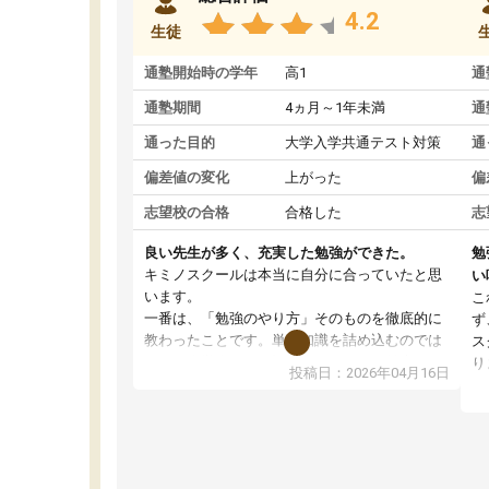
4.2
生徒
通塾開始時の学年
高1
通
通塾期間
4ヵ月～1年未満
通
通った目的
大学入学共通テスト対策
通
偏差値の変化
上がった
偏
志望校の合格
合格した
志
良い先生が多く、充実した勉強ができた。
勉
キミノスクールは本当に自分に合っていたと思
い
います。
こ
一番は、「勉強のやり方」そのものを徹底的に
ず
教わったことです。単に知識を詰め込むのでは
ス
なく、自学自習の習慣が身につくよう並走して
り
投稿日：2026年04月16日
くれるので、通塾日以外も机に向かうのが苦で
ル
はなくなりました。
習
す
講師の方との距離も近く、親身なコーチングの
授
おかげで、停滞期もモチベーションを維持でき
コ