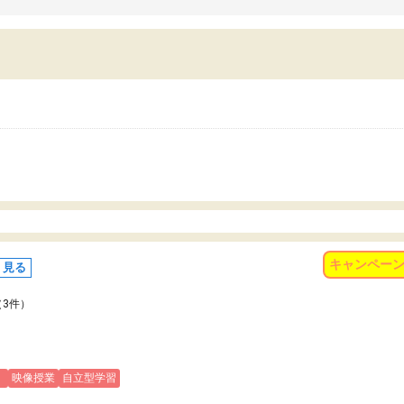
習習慣がしっかり身につきました。結果とし
くなりました。
苦手だった英語の偏差値が10以上上がり、志
また、苦手な科目ができる
していた公立高校に無事合格できました。自
で、得意科目に取り組む姿
から学ぶ姿勢を身につけさせたい家庭には本
受験も大事ですが、苦手科
におすすめの塾だと思います。
重要性を再認識しました。
なる自信を身につけたこと
有り難うございました。
キャンペー
く見る
（3件）
)
映像授業
自立型学習