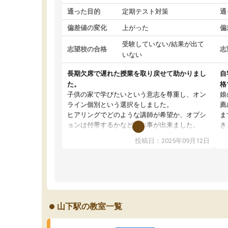
通った目的
定期テスト対策
通
偏差値の変化
上がった
偏
受験していない/結果が出て
志望校の合格
志
いない
長期欠席で遅れた授業を取り戻せて助かりまし
自
た。
格
子供の家で学びたいという意志を尊重し、オン
娘
ライン個別という選択をしました。
薦
ヒアリングでどのような講師が希望か、オプシ
ま
ョンは付帯するかなど選ぶ事が出来ました。
き
講師とのマッチング後講師との初回ミーティン
に
投稿日：2025年09月12日
グを行い、その講師で良いか他の講師を希望す
思
るか子供との相性も見てから講師を決定する事
(
ができます。
ュ
うちの子は、初回面談の講師の方で決定しまし
は
た。
内
出
山下駅の教室一覧
オンラインツールを使用した単語帳の共有があ
な
り宿題もそちらで出される形でした。
ま
2ヶ月で担当講師の方がお辞めになると言う事で
が