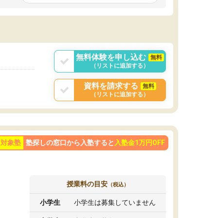
です。ただ、授業内容が楽しかったせいか、自
発的に学習する習慣ができました。
ようになった影響
勢も変わりました。
目を克服することの
学べばできるように
が大きかったです。
無料体験を申し込む
無料
（リストに追加する）
資料を請求する
無料
（リストに追加する）
ン対象塾
塾探しの窓口から入塾すると
入塾金1万円OFF
授業料の目安
（税込）
小学生
小学生は募集していません