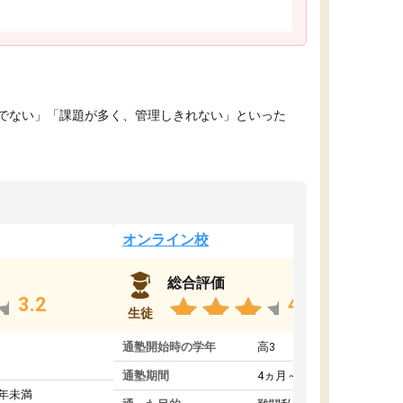
でない」「課題が多く、管理しきれない」といった
オンライン校
総合評価
3.2
4.4
生徒
通塾開始時の学年
高3
通塾期間
4ヵ月～1年未満
1年未満