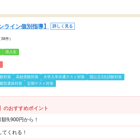
ンライン個別指導】
詳しく見る
（38件）
3
浪人生
)
験対策
高校受験対策
大学入学共通テスト対策
国公立2次試験対策
薦型選抜対策
定期テスト対策
】のおすすめポイント
9,900円から！
してくれる！