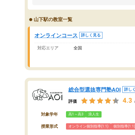
ました。「やらされる勉強」から「目標のため
学
の勉強」へ意識が変わったことが、目標校への
て
合格に繋がったと思います。
望
山下駅の教室一覧
分
当
オンラインコース
詳しく見る
対応エリア
全国
総合型選抜専門塾AOI
詳し
4.3
評価
対象学年
高1～高3
浪人生
授業形式
オンライン個別指導(1:1)
個別指導(1:1