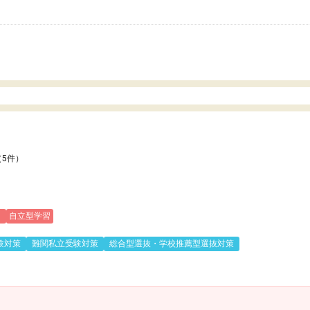
いのかも。
（5件）
)
自立型学習
験対策
難関私立受験対策
総合型選抜・学校推薦型選抜対策