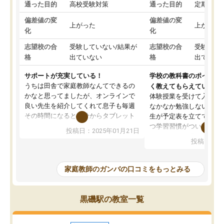
通った目的
高校受験対策
通った目的
定期テス
偏差値の変
偏差値の変
上がった
上がった
化
化
志望校の合
受験していない/結果が
志望校の合
受験して
格
出ていない
格
出ていな
サポートが充実している！
学校の教科書のポイント
うちは田舎で家庭教師なんてできるの
く教えてもらえている
かなと思ってましたが、オンラインで
体験授業を受けて入塾し
良い先生を紹介してくれて息子も毎週
なかなか勉強しない息子
その時間になると自分からタブレット
生が予定表を立ててくれ
を開いてzoomを繋げるようになりまし
つ学習習慣がついてきま
投稿日：2025年01月21日
た！5科目なんでもOKなのもとても気
オンラインで週に一度の
投稿日：20
に入っています
指導が無い日も予定表に
成績もだいぶ下の方でしたが、通い始
したり、LINEでわから
めて1年ほどだった今では平均点以上の
問できるのでとても助か
家庭教師のガンバの口コミをもっとみる
科目が増えてきました！あと1年受験ま
であるので無料の週末教室を使用しな
がら頑張って欲しいと思います！
黒磯駅の教室一覧