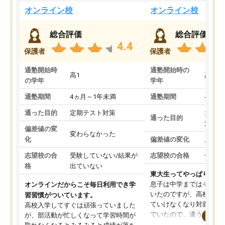
オンライン校
オンライン校
総合評価
総合評価
4.4
保護者
保護者
通塾開始時
通塾開始時の
高1
高3
の学年
学年
通塾期間
4ヵ月～1年未満
通塾期間
4ヵ月
通った目的
定期テスト対策
大学入
通った目的
対策
偏差値の変
変わらなかった
化
偏差値の変化
上がっ
志望校の合
受験していない/結果が
志望校の合格
合格し
格
出ていない
東大生ってやっぱりすご
息子は中学まではそこそ
オンラインだからこそ毎日利用でき学
いたのですが、高校に入
習習慣がついています。
ていけなくなり対面の塾
高校入学してすぐは頑張っていました
でいたので、違うアプロ
が、部活動が忙しくなって学習時間が
考えて入りました。地元