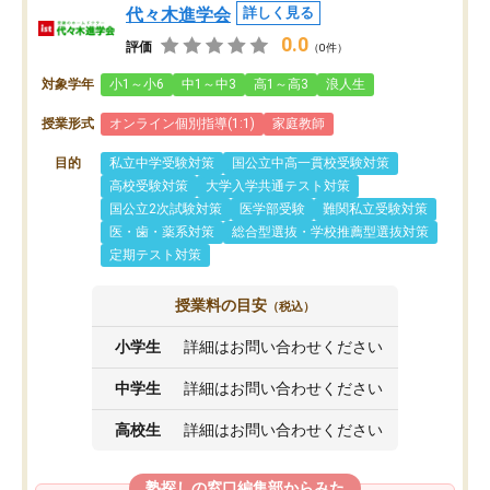
代々木進学会
詳しく見る
0.0
評価
（0件）
対象学年
小1～小6
中1～中3
高1～高3
浪人生
授業形式
オンライン個別指導(1:1)
家庭教師
目的
私立中学受験対策
国公立中高一貫校受験対策
高校受験対策
大学入学共通テスト対策
国公立2次試験対策
医学部受験
難関私立受験対策
医・歯・薬系対策
総合型選抜・学校推薦型選抜対策
定期テスト対策
授業料の目安
（税込）
小学生
詳細はお問い合わせください
中学生
詳細はお問い合わせください
高校生
詳細はお問い合わせください
塾探しの窓口編集部からみた