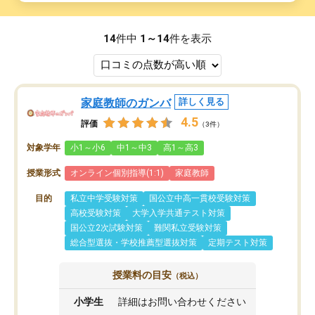
14
件中
1～14
件を表示
家庭教師のガンバ
詳しく見る
4.5
評価
（3件）
対象学年
小1～小6
中1～中3
高1～高3
授業形式
オンライン個別指導(1:1)
家庭教師
目的
私立中学受験対策
国公立中高一貫校受験対策
高校受験対策
大学入学共通テスト対策
国公立2次試験対策
難関私立受験対策
総合型選抜・学校推薦型選抜対策
定期テスト対策
授業料の目安
（税込）
小学生
詳細はお問い合わせください