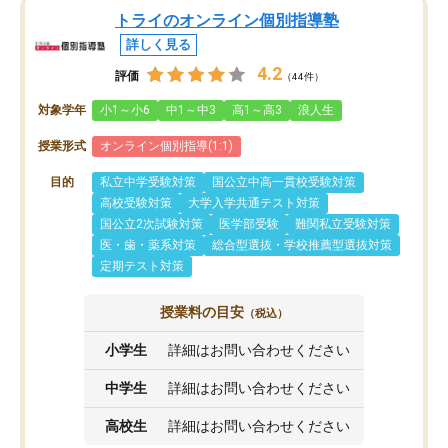
トライのオンライン個別指導塾
詳しく見る
4.2
評価
（44件）
対象学年
小1～小6
中1～中3
高1～高3
浪人生
授業形式
オンライン個別指導(1:1)
目的
私立中学受験対策
国公立中高一貫校受験対策
高校受験対策
大学入学共通テスト対策
国公立2次試験対策
医学部受験
難関私立受験対策
医・歯・薬系対策
総合型選抜・学校推薦型選抜対策
定期テスト対策
授業料の目安
（税込）
小学生
詳細はお問い合わせください
中学生
詳細はお問い合わせください
高校生
詳細はお問い合わせください