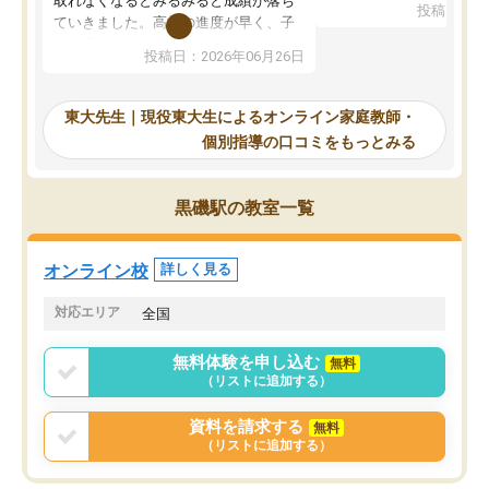
取れなくなるとみるみると成績が落ち
投稿日：20
で、当初は模試でD判定
ていきました。高校の進度が早く、子
していたのですが、やは
供も家に帰って勉強の話すると嫌な反
投稿日：2026年06月26日
験勉強に詳しく、先生か
応を示します。東大先生にお願いして
受け合格できました。ま
からは効率的な計画を先生が立ててく
自習室が毎日使えていつ
れるので、親としても安心です。毎日
東大先生｜現役東大生によるオンライン家庭教師・
るのが心強かったようで
使える自習室とかもあり、わからない
個別指導の口コミをもっとみる
謝です。
ところがあれば先生が回答してくれる
のも重宝しています。
黒磯駅の教室一覧
オンライン校
詳しく見る
対応エリア
全国
無料体験を申し込む
無料
（リストに追加する）
資料を請求する
無料
（リストに追加する）