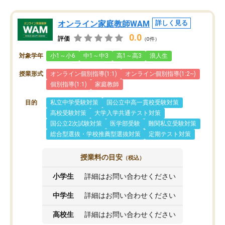
オンライン家庭教師WAM
詳しく見る
0.0
評価
（0件）
対象学年
小1～小6
中1～中3
高1～高3
浪人生
授業形式
オンライン個別指導(1:1)
オンライン個別指導(1:2~)
個別指導(1:1)
家庭教師
目的
私立中学受験対策
国公立中高一貫校受験対策
高校受験対策
大学入学共通テスト対策
国公立2次試験対策
医学部受験
難関私立受験対策
総合型選抜・学校推薦型選抜対策
定期テスト対策
授業料の目安
（税込）
小学生
詳細はお問い合わせください
中学生
詳細はお問い合わせください
高校生
詳細はお問い合わせください