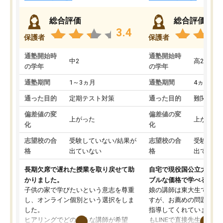
総合評価
総合評価
3.4
保護者
保護者
通塾開始時
通塾開始時
中2
高2
の学年
の学年
通塾期間
1～3ヵ月
通塾期間
4ヵ月～1
通った目的
定期テスト対策
通った目的
難関私立
偏差値の変
偏差値の変
上がった
上がった
化
化
志望校の合
受験していない/結果が
志望校の合
受験して
格
出ていない
格
出ていな
長期欠席で遅れた授業を取り戻せて助
自宅で現役国公立大学生
かりました。
ブルな価格で学べる
子供の家で学びたいという意志を尊重
娘の講師は東大生では無
し、オンライン個別という選択をしま
すが、お薦めの問題集や
した。
指導してくれています。2
ヒアリングでどのような講師が希望
もLINEで直接先生に質問