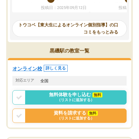
か、オプションは付帯するかなど選ぶ
教科でも)。受講科目や
投稿日：2025年09月12日
投稿日：20
事が出来ました。
めれるので、個人に合っ
講師とのマッチング後講師との初回ミ
ると思います。カリキュ
ーティングを行い、その講師で良いか
いなのがあり(有料)、受
トウコベ【東大生によるオンライン個別指導】の口
他の講師を希望するか子供との相性も
ことをどんなスケジュー
コミをもっとみる
見てから講師を決定する事ができま
くか相談したのですが、
す。
ち期待したものではなく
うちの子は、初回面談の講師の方で決
内容でした。それでも明
黒磯駅の教室一覧
定しました。
やる気も出ましたし、苦
くなってきたようなので
オンラインツールを使用した単語帳の
お願いして良かったと思
オンライン校
詳しく見る
共有があり宿題もそちらで出される形
も合わなければチェンジ
でした。
娘は3科目ともずっと同
対応エリア
全国
2ヶ月で担当講師の方がお辞めになると
言う事で講師変更の申し出があり、あ
無料体験を申し込む
無料
まりに短期での変更だった為、塾に通
（リストに追加する）
う事にして退会しました。遅れも取り
戻せ、授業内容や講師の方は良かった
資料を請求する
無料
と思います。
（リストに追加する）