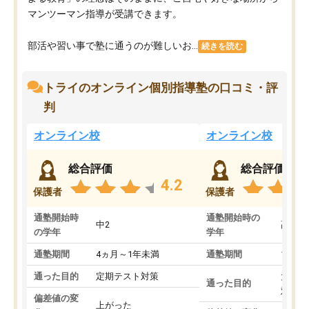
マンツーマン指導が受講できます。
部活や習い事で塾に通うのが難しいお...
続きを読む
トライのオンライン個別指導塾の口コミ・評
判
オンライン校
オンライン校
総合評価
総合評価
4.2
保護者
保護者
通塾開始時
通塾開始時の
中2
高3
の学年
学年
通塾期間
4ヵ月～1年未満
通塾期間
1～3
通った目的
定期テスト対策
大学入
通った目的
対策
偏差値の変
上がった