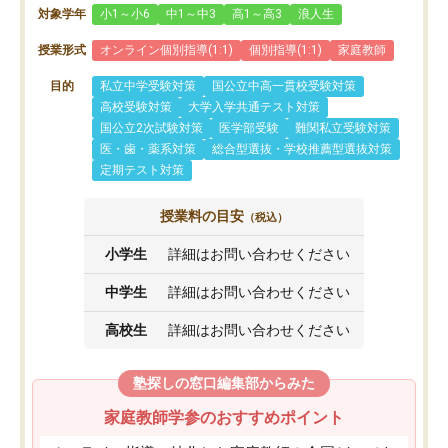
対象学年
小1～小6
中1～中3
高1～高3
浪人生
授業形式
オンライン個別指導(1:1)
個別指導(1:1)
家庭教師
目的
私立中学受験対策
国公立中高一貫校受験対策
高校受験対策
大学入学共通テスト対策
国公立2次試験対策
医学部受験
難関私立受験対策
医・歯・薬系対策
総合型選抜・学校推薦型選抜対策
定期テスト対策
授業料の目安
（税込）
小学生
詳細はお問い合わせください
中学生
詳細はお問い合わせください
高校生
詳細はお問い合わせください
塾探しの窓口編集部からみた
家庭教師学参のおすすめポイント