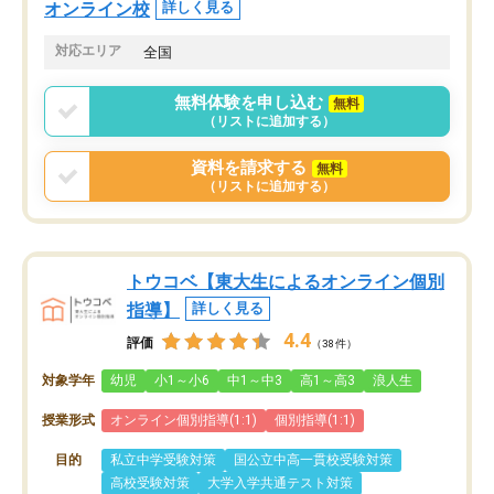
オンライン校
詳しく見る
対応エリア
全国
無料体験を申し込む
無料
（リストに追加する）
資料を請求する
無料
（リストに追加する）
トウコベ【東大生によるオンライン個別
指導】
詳しく見る
4.4
評価
（38件）
対象学年
幼児
小1～小6
中1～中3
高1～高3
浪人生
授業形式
オンライン個別指導(1:1)
個別指導(1:1)
目的
私立中学受験対策
国公立中高一貫校受験対策
高校受験対策
大学入学共通テスト対策