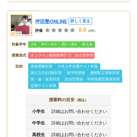
坪田塾ONLINE
詳しく見る
0.0
評価
（0件）
対象学年
小6
中1～中3
高1～高3
浪人生
授業形式
オンライン個別指導(1:1)
自立型学習
目的
高校受験対策
大学入学共通テスト対策
国公立2次試験対策
医学部受験
難関私立受験対策
医・歯・薬系対策
総合型選抜・学校推薦型選抜対策
定期テスト対策
授業料の目安
（税込）
小学生
詳細はお問い合わせください
中学生
詳細はお問い合わせください
高校生
詳細はお問い合わせください