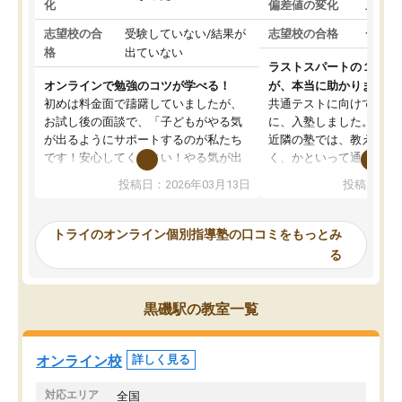
化
偏差値の変化
上がっ
志望校の合
受験していない/結果が
志望校の合格
合格し
格
出ていない
ラストスパートの１か月
オンラインで勉強のコツが学べる！
が、本当に助かりました
初めは料金面で躊躇していましたが、
共通テストに向けての追
お試し後の面談で、「子どもがやる気
に、入塾しました。田舎
が出るようにサポートするのが私たち
近隣の塾では、教えても
です！安心してください！やる気が出
く、かといって通うには
ないのは私たち講師の責任です」と言
が、トライならオンライ
投稿日：2026年03月13日
投稿日：20
ってくださり、確かに！と考えて、思
可能なので本当に助かり
い切って入塾しました。英語が苦手だ
テストの内容重視でした
ったんですが、学生の先生から学ぶこ
らないところをピンポイ
トライのオンライン個別指導塾の口コミをもっとみ
とで、勉強のコツみたいなものをつか
頂いて、とてもわかりや
る
み、徐々に成績が上がったらいいなと
していました。一生を左
思っていました。何が今足りないのか
スト、多少お金がかかっ
を的確に指導いただき、子どももびっ
思い切って入塾してよか
黒磯駅の教室一覧
くりするほど楽しんでやる気を持って
塾を受けています。狙い通り、少しず
つ成績も上がり、苦手意識も無くなっ
オンライン校
詳しく見る
てきたので、さらに苦手な数学も追加
でお願いしました。来年の高校受験に
対応エリア
全国