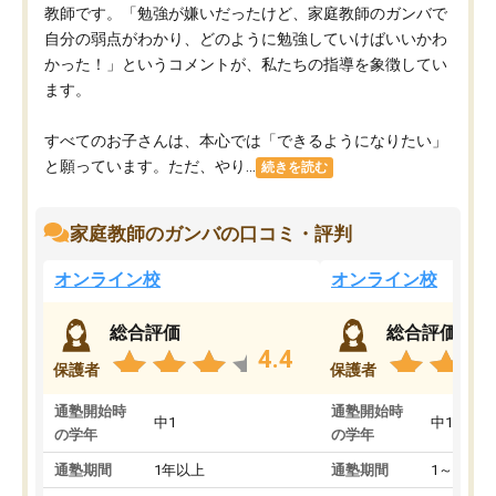
教師です。「勉強が嫌いだったけど、家庭教師のガンバで
自分の弱点がわかり、どのように勉強していけばいいかわ
かった！」というコメントが、私たちの指導を象徴してい
ます。
すべてのお子さんは、本心では「できるようになりたい」
と願っています。ただ、やり...
続きを読む
家庭教師のガンバの口コミ・評判
オンライン校
オンライン校
総合評価
総合評価
4.4
保護者
保護者
通塾開始時
通塾開始時
中1
中1
の学年
の学年
通塾期間
1年以上
通塾期間
1～3ヵ月