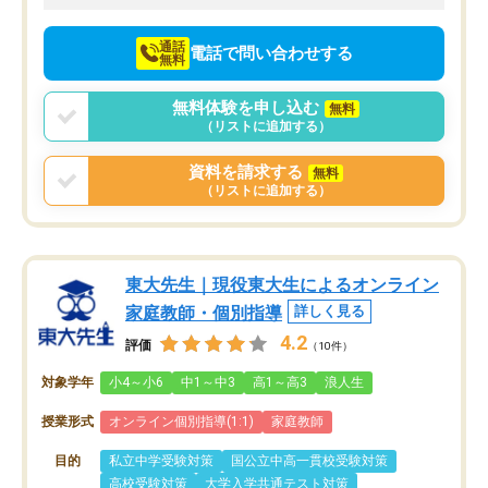
向けて頑張っています。
通話
電話で問い合わせする
無料
無料体験を申し込む
無料
（リストに追加する）
資料を請求する
無料
（リストに追加する）
東大先生｜現役東大生によるオンライン
家庭教師・個別指導
詳しく見る
4.2
評価
（10件）
対象学年
小4～小6
中1～中3
高1～高3
浪人生
授業形式
オンライン個別指導(1:1)
家庭教師
目的
私立中学受験対策
国公立中高一貫校受験対策
高校受験対策
大学入学共通テスト対策