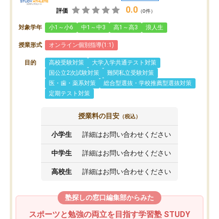
0.0
評価
（0件）
対象学年
小1～小6
中1～中3
高1～高3
浪人生
授業形式
オンライン個別指導(1:1)
目的
高校受験対策
大学入学共通テスト対策
国公立2次試験対策
難関私立受験対策
医・歯・薬系対策
総合型選抜・学校推薦型選抜対策
定期テスト対策
授業料の目安
（税込）
小学生
詳細はお問い合わせください
中学生
詳細はお問い合わせください
高校生
詳細はお問い合わせください
塾探しの窓口編集部からみた
スポーツと勉強の両立を目指す学習塾 STUDY