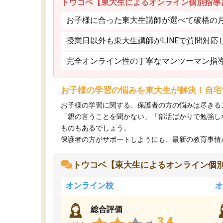
トウコベ【東大生によるオンライン個別指導
お子様に合った東大生講師が選べて破格の月額
授業日以外も東大生講師がLINEで質問対応
完全オンライン性の丁寧なマンツーマン指
お子様の学習の悩みを東大生が解決！自宅
お子様の学習に関する、保護者の方の悩みは尽きる
「親の言うことを聞かない」「部活ばかりで勉強し
ものもあるでしょう。
保護者の方がサポートしようにも、最新の教育事情がわ
トウコベ【東大生によるオンライン個
オンライン校
オ
総合評価
3.4