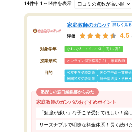
14
件中
1～14
件を表示
家庭教師のガンバ
詳しく見る
4.5
評価
対象学年
小1～小6
中1～中3
高1～高3
授業形式
オンライン個別指導(1:1)
家庭教師
目的
私立中学受験対策
国公立中高一貫校受
難関私立受験対策
総合型選抜・学校推
塾探しの窓口編集部からみた
家庭教師のガンバのおすすめポイント
「勉強が嫌い」な子こそ受けてほしい！楽
リーズナブルで明瞭な料金体系！長く続け