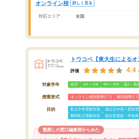
オンライン校
詳しく見る
対応エリア
全国
トウコベ【東大生によるオ
4.4
評価
対象学年
幼児
小1～小6
中1～中3
高1～高
授業形式
オンライン個別指導(1:1)
個別指導(1:1
目的
私立中学受験対策
国公立中高一貫校受
難関私立受験対策
総合型選抜・学校推
塾探しの窓口編集部からみた