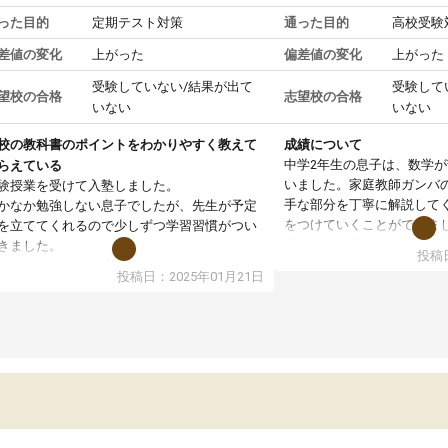
った目的
定期テスト対策
通った目的
高校受験
差値の変化
上がった
偏差値の変化
上がった
受験していない/結果が出て
受験して
望校の合格
志望校の合格
いない
いない
校の教科書のポイントをわかりやすく教えて
成績について
中学2年生の息子は、数学
らえている
いました。家庭教師ガンバ
験授業を受けて入塾しました。
手な部分を丁寧に解説して
かなか勉強しない息子でしたが、先生が予定
をつけていくことができま
を立ててくれるので少しずつ学習習慣がつい
期テストの成績が10点以上
きました。
投稿日
ても喜んでいます。
ンラインで週に一度の受講ですが、指導が無
投稿日：2025年01月21日
日も予定表に基づいて勉強したり、LINEでわ
らないところを質問できるのでとても助かっ
います。