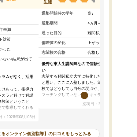
生徒
通塾開始時の学年
高3
通塾期間
4ヵ月～1年未満
1年未満
通った目的
難関私立受験対策
ト対策
偏差値の変化
上がった
かった
志望校の合格
合格した
いない/結果が出て
優秀な東大生講師陣なので信頼性や安心感が高
い
志望する難関私立大学に特化した準備をしたい
ュラムがなく、活用
と思い、ここに入塾しました。集団指導の予備
校ではどうしても自分の弱点や、志望校対策に
だけあって、指導力
マッチングしていないカリキュラムに不安を感
ラスラと解けて解説
じたからです。
庭教師ということ
投稿日：2024年02月19日
また受験のノウハウを蓄積している優秀な東大
せて指導してくれる
生講師陣をそろえていることや、完全オンライ
ラムがない。当方
：2025年08月08日
ン制というのも、ここを選んだ重要なポイント
るため、学校の教科
です。実際に入塾してみると、きめ細かいマン
な形で活用をさせて
ツーマン指導によって、自分の志望校にふさわ
間を使って進められる
よるオンライン個別指導】の口コミをもっとみる