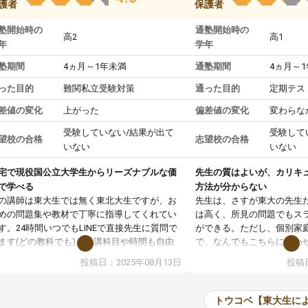
護者
保護者
塾開始時の
通塾開始時の
高2
高1
年
学年
塾期間
4ヵ月～1年未満
通塾期間
4ヵ月～
った目的
難関私立受験対策
通った目的
定期テス
差値の変化
上がった
偏差値の変化
変わらな
受験していない/結果が出て
受験して
望校の合格
志望校の合格
いない
いない
宅で現役国公立大学生からリーズナブルな価
先生の質はよいが、カリキ
で学べる
方法が分からない
の講師は東大生では無く東北大生ですが、お
先生は、さすが東大の先生
めの問題集や教材で丁寧に指導してくれてい
は高く、所見の問題でもス
す。24時間いつでもLINEで直接先生に質問で
ができる。ただし、個別家
ます(どの教科でも)。受講科目や時間も自由
で、なんでもこちらに合わ
決めれるので、個人に合った勉強ができると
のだが、具体的なカリキュ
投稿日：2025年08月13日
投稿日
います。カリキュラム相談みたいなのがあり
は、授業の先取り学習をす
有料)、受験までにどんなことをどんなスケジ
書を一緒に進めていくよう
ールでやっていくか相談したのですが、それ
いただいたが、1時間の時
トウコベ【東大生に