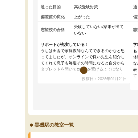
通った目的
高校受験対策
通
偏差値の変化
上がった
偏
受験していない/結果が出て
志望校の合格
志
いない
サポートが充実している！
学
うちは田舎で家庭教師なんてできるのかなと思
も
ってましたが、オンラインで良い先生を紹介し
体
てくれて息子も毎週その時間になると自分から
な
タブレットを開いてzoomを繋げるようになり
表
ました！5科目なんでもOKなのもとても気に入
て
投稿日：2025年01月21日
っています
オ
成績もだいぶ下の方でしたが、通い始めて1年ほ
い
どだった今では平均点以上の科目が増えてきま
か
した！あと1年受験まであるので無料の週末教室
て
を使用しながら頑張って欲しいと思います！
黒磯駅の教室一覧