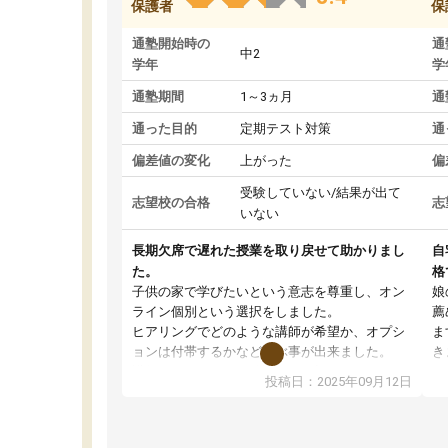
保護者
保
通塾開始時の
通
中2
学年
学
通塾期間
1～3ヵ月
通
通った目的
定期テスト対策
通
偏差値の変化
上がった
偏
受験していない/結果が出て
志望校の合格
志
いない
長期欠席で遅れた授業を取り戻せて助かりまし
自
た。
格
子供の家で学びたいという意志を尊重し、オン
娘
ライン個別という選択をしました。
薦
ヒアリングでどのような講師が希望か、オプシ
ま
ョンは付帯するかなど選ぶ事が出来ました。
き
講師とのマッチング後講師との初回ミーティン
に
投稿日：2025年09月12日
グを行い、その講師で良いか他の講師を希望す
思
るか子供との相性も見てから講師を決定する事
(
ができます。
ュ