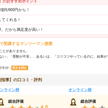
】のおすすめポイント
9,900円から！
してくれる！
導。だから満足度が高い！
で受講するマンツーマン授業
ことがありません。
ない」「受験が不安」、あるいは、「コツコツやっているのに、結果が
か...
続きを読む
別指導】の口コミ・評判
ンライン校
オンライン校
総合評価
総合評価
4.0