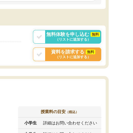
しいオリジナルのカリキュラムを提案してくれ
であれば自学自習で
ました。
1時間の代金がそれな
また24時間いつでもLINEで講師に相談できるの
用の仕方をしたかっ
で、深夜に家で勉強していて疑問や不安が生じ
これといった提案も
ても、直ぐに解消できたのは、大きなメリット
分からず辞めること
と感じました。
ていけない子にはい
無料体験を申し込む
無料
（リストに追加する）
資料を請求する
無料
（リストに追加する）
授業料の目安
（税込）
小学生
詳細はお問い合わせください