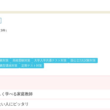
（3件）
験対策
高校受験対策
大学入学共通テスト対策
国公立2次試験対策
薦型選抜対策
定期テスト対策
しく学べる家庭教師
たい人にピッタリ