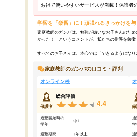
お得で使いやすいサービスが満載！保護者
学習を「楽習」に！頑張れるきっかけを与
家庭教師のガンバは、勉強が嫌いなお子さんのため
かった！」というコメントが、私たちの指導を象徴
すべてのお子さんは、本心では「できるようになりた
家庭教師のガンバの口コミ・評判
オンライン校
オ
総合評価
4.4
保護者
保
通塾開始時の
通
中1
学年
学
通塾期間
1年以上
通