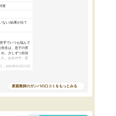
対策
いない/結果が出て
が苦手でいつも悩んで
の先生は、息子の苦
くれ、少しずつ自信
した。おかげで、定
アップし、本人もと
：2025年01月21日
家庭教師のガンバの口コミをもっとみる