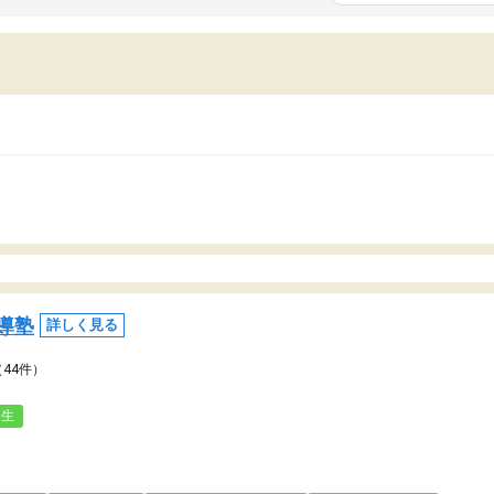
いまいち期待したものではなくふわっとした
範囲は限られており、それ
容でした。それでも明らかに本人のやる気も
進めて良いように思った。
ましたし、苦手科目が楽しくなってきたよう
りに高いため、有意義な利
ので、トウコベにお願いして良かったと思い
たが、大学生の先生からは
す。講師も合わなければチェンジできます
なく、上手い活用の仕方が
、娘は3科目ともずっと同じ先生です。
とした。学校の授業につい
いのかも。
導塾
詳しく見る
（44件）
人生