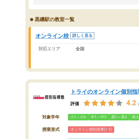
うちの子は、初回面談の講師の方で決定しまし
は
た。
内
出
黒磯駅の教室一覧
オンラインツールを使用した単語帳の共有があ
な
り宿題もそちらで出される形でした。
ま
2ヶ月で担当講師の方がお辞めになると言う事で
が
オンライン校
詳しく見る
講師変更の申し出があり、あまりに短期での変
更だった為、塾に通う事にして退会しました。
対応エリア
全国
遅れも取り戻せ、授業内容や講師の方は良かっ
たと思います。
トライのオンライン個別指
4.2
評価
対象学年
小1～小6
中1～中3
高1～高3
浪
授業形式
オンライン個別指導(1:1)