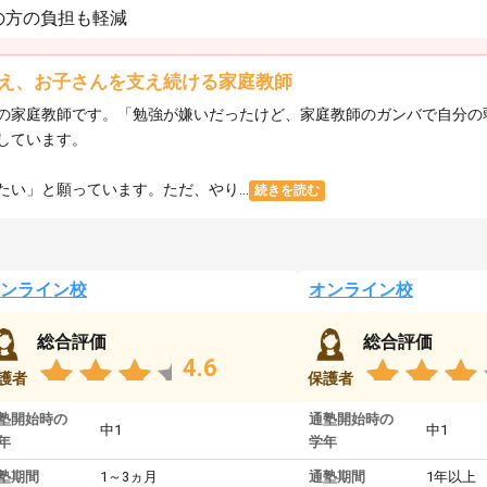
の方の負担も軽減
え、お子さんを支え続ける家庭教師
の家庭教師です。「勉強が嫌いだったけど、家庭教師のガンバで自分の
しています。
い」と願っています。ただ、やり...
続きを読む
ンライン校
オンライン校
総合評価
総合評価
4.6
護者
保護者
塾開始時の
通塾開始時の
中1
中1
年
学年
塾期間
1～3ヵ月
通塾期間
1年以上