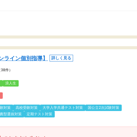
ンライン個別指導】
詳しく見る
（38件）
3
浪人生
)
験対策
高校受験対策
大学入学共通テスト対策
国公立2次試験対策
薦型選抜対策
定期テスト対策