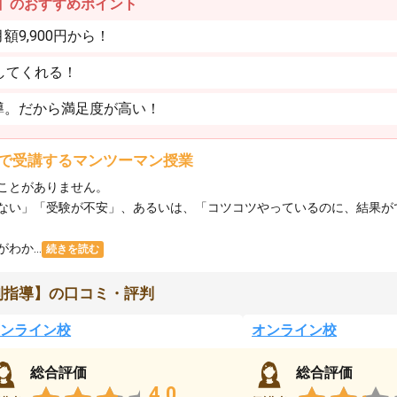
】のおすすめポイント
9,900円から！
してくれる！
導。だから満足度が高い！
で受講するマンツーマン授業
ことがありません。
ない」「受験が不安」、あるいは、「コツコツやっているのに、結果が
か...
続きを読む
別指導】の口コミ・評判
ンライン校
オンライン校
総合評価
総合評価
4.0