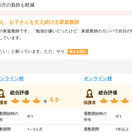
の方の負担も軽減
え、お子さんを支え続ける家庭教師
の家庭教師です。「勉強が嫌いだったけど、家庭教師のガンバで自分の
しています。
い」と願っています。ただ、やり...
続きを読む
ンライン校
オンライン校
総合評価
総合評価
4.6
護者
保護者
塾開始時の
通塾開始時の
中1
中1
年
学年
塾期間
1～3ヵ月
通塾期間
1年以上