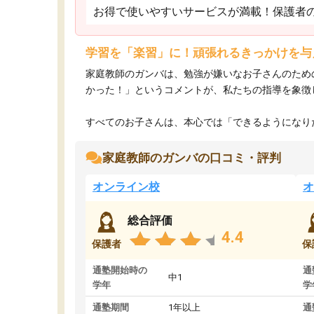
お得で使いやすいサービスが満載！保護者
学習を「楽習」に！頑張れるきっかけを与
家庭教師のガンバは、勉強が嫌いなお子さんのため
かった！」というコメントが、私たちの指導を象徴
すべてのお子さんは、本心では「できるようになりた
家庭教師のガンバの口コミ・評判
オンライン校
オ
総合評価
4.4
保護者
保
通塾開始時の
通
中1
学年
学
通塾期間
1年以上
通