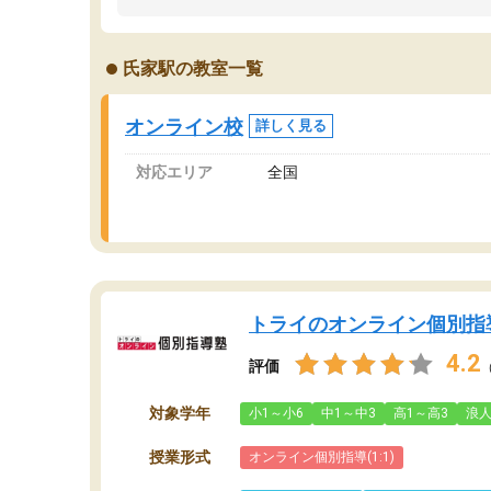
うちの子は、初回面談の講師の方で決定しまし
は
た。
内
出
氏家駅の教室一覧
オンラインツールを使用した単語帳の共有があ
な
り宿題もそちらで出される形でした。
ま
2ヶ月で担当講師の方がお辞めになると言う事で
が
オンライン校
詳しく見る
講師変更の申し出があり、あまりに短期での変
更だった為、塾に通う事にして退会しました。
対応エリア
全国
遅れも取り戻せ、授業内容や講師の方は良かっ
たと思います。
トライのオンライン個別指
4.2
評価
対象学年
小1～小6
中1～中3
高1～高3
浪
授業形式
オンライン個別指導(1:1)