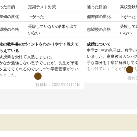
った目的
定期テスト対策
通った目的
高校受験
差値の変化
上がった
偏差値の変化
上がった
受験していない/結果が出て
受験して
望校の合格
志望校の合格
いない
いない
校の教科書のポイントをわかりやすく教えて
成績について
中学2年生の息子は、数学
らえている
いました。家庭教師ガンバ
験授業を受けて入塾しました。
手な部分を丁寧に解説して
かなか勉強しない息子でしたが、先生が予定
をつけていくことができま
を立ててくれるので少しずつ学習習慣がつい
期テストの成績が10点以上
きました。
投稿日
ても喜んでいます。
ンラインで週に一度の受講ですが、指導が無
投稿日：2025年01月21日
日も予定表に基づいて勉強したり、LINEでわ
らないところを質問できるのでとても助かっ
います。