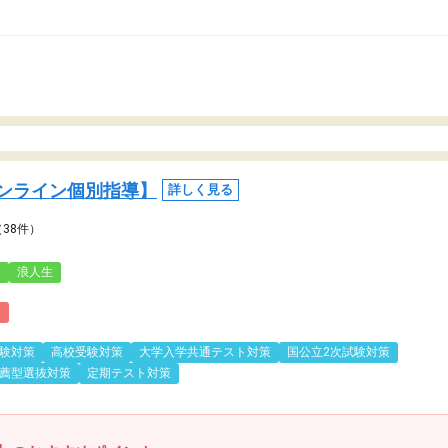
ンライン個別指導】
詳しく見る
（38件）
3
浪人生
)
験対策
高校受験対策
大学入学共通テスト対策
国公立2次試験対策
薦型選抜対策
定期テスト対策