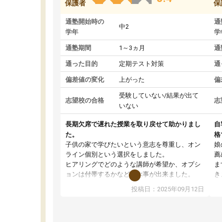
保護者
保
通塾開始時の
通
中2
学年
学
通塾期間
1～3ヵ月
通
通った目的
定期テスト対策
通
偏差値の変化
上がった
偏
受験していない/結果が出て
志望校の合格
志
いない
長期欠席で遅れた授業を取り戻せて助かりまし
自
た。
格
子供の家で学びたいという意志を尊重し、オン
娘
ライン個別という選択をしました。
薦
ヒアリングでどのような講師が希望か、オプシ
ま
ョンは付帯するかなど選ぶ事が出来ました。
き
講師とのマッチング後講師との初回ミーティン
に
投稿日：2025年09月12日
グを行い、その講師で良いか他の講師を希望す
思
るか子供との相性も見てから講師を決定する事
(
ができます。
ュ