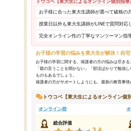
トウコベ【東大生によるオンライン個別指導
お子様に合った東大生講師が選べて破格の月額
授業日以外も東大生講師がLINEで質問対応
完全オンライン性の丁寧なマンツーマン指
お子様の学習の悩みを東大生が解決！自宅
お子様の学習に関する、保護者の方の悩みは尽きる
「親の言うことを聞かない」「部活ばかりで勉強し
ものもあるでしょう。
保護者の方がサポートしようにも、最新の教育事情がわ
トウコベ【東大生によるオンライン個
オンライン校
オ
総合評価
3.4