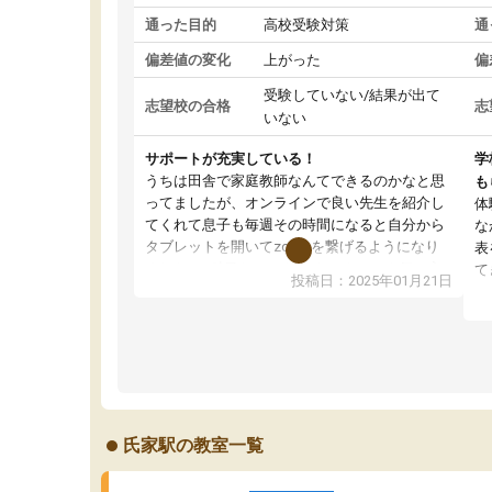
通った目的
高校受験対策
通
偏差値の変化
上がった
偏
受験していない/結果が出て
志望校の合格
志
いない
サポートが充実している！
学
うちは田舎で家庭教師なんてできるのかなと思
も
ってましたが、オンラインで良い先生を紹介し
体
てくれて息子も毎週その時間になると自分から
な
タブレットを開いてzoomを繋げるようになり
表
ました！5科目なんでもOKなのもとても気に入
て
投稿日：2025年01月21日
っています
オ
成績もだいぶ下の方でしたが、通い始めて1年ほ
い
どだった今では平均点以上の科目が増えてきま
か
した！あと1年受験まであるので無料の週末教室
て
を使用しながら頑張って欲しいと思います！
氏家駅の教室一覧