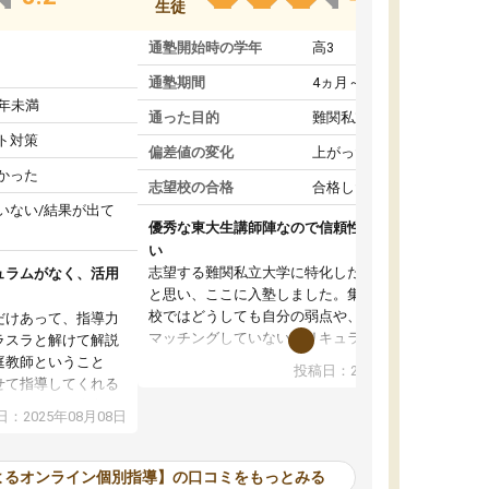
生徒
通塾開始時の学年
高3
通塾期間
4ヵ月～1年未満
1年未満
通った目的
難関私立受験対策
ト対策
偏差値の変化
上がった
かった
志望校の合格
合格した
いない/結果が出て
優秀な東大生講師陣なので信頼性や安心感が高
い
志望する難関私立大学に特化した準備をしたい
ュラムがなく、活用
と思い、ここに入塾しました。集団指導の予備
校ではどうしても自分の弱点や、志望校対策に
だけあって、指導力
マッチングしていないカリキュラムに不安を感
ラスラと解けて解説
じたからです。
庭教師ということ
投稿日：2024年02月19日
また受験のノウハウを蓄積している優秀な東大
せて指導してくれる
生講師陣をそろえていることや、完全オンライ
ラムがない。当方
：2025年08月08日
ン制というのも、ここを選んだ重要なポイント
るため、学校の教科
です。実際に入塾してみると、きめ細かいマン
な形で活用をさせて
ツーマン指導によって、自分の志望校にふさわ
間を使って進められる
よるオンライン個別指導】の口コミをもっとみる