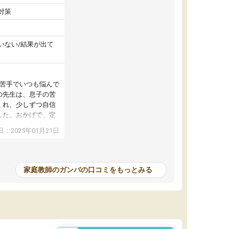
対策
いない/結果が出て
が苦手でいつも悩んで
の先生は、息子の苦
くれ、少しずつ自信
した。おかげで、定
アップし、本人もと
：2025年01月21日
家庭教師のガンバの口コミをもっとみる