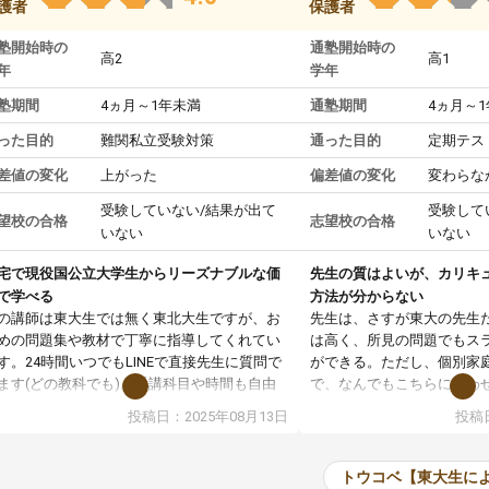
護者
保護者
塾開始時の
通塾開始時の
高2
高1
年
学年
塾期間
4ヵ月～1年未満
通塾期間
4ヵ月～
った目的
難関私立受験対策
通った目的
定期テス
差値の変化
上がった
偏差値の変化
変わらな
受験していない/結果が出て
受験して
望校の合格
志望校の合格
いない
いない
宅で現役国公立大学生からリーズナブルな価
先生の質はよいが、カリキ
で学べる
方法が分からない
の講師は東大生では無く東北大生ですが、お
先生は、さすが東大の先生
めの問題集や教材で丁寧に指導してくれてい
は高く、所見の問題でもス
す。24時間いつでもLINEで直接先生に質問で
ができる。ただし、個別家
ます(どの教科でも)。受講科目や時間も自由
で、なんでもこちらに合わ
決めれるので、個人に合った勉強ができると
のだが、具体的なカリキュ
投稿日：2025年08月13日
投稿日
います。カリキュラム相談みたいなのがあり
は、授業の先取り学習をす
有料)、受験までにどんなことをどんなスケジ
書を一緒に進めていくよう
ールでやっていくか相談したのですが、それ
いただいたが、1時間の時
トウコベ【東大生に