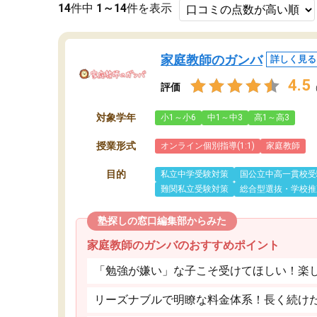
14
件中
1～14
件を表示
家庭教師のガンバ
詳しく見る
4.5
評価
対象学年
小1～小6
中1～中3
高1～高3
授業形式
オンライン個別指導(1:1)
家庭教師
目的
私立中学受験対策
国公立中高一貫校受
難関私立受験対策
総合型選抜・学校推
塾探しの窓口編集部からみた
家庭教師のガンバのおすすめポイント
「勉強が嫌い」な子こそ受けてほしい！楽
リーズナブルで明瞭な料金体系！長く続け