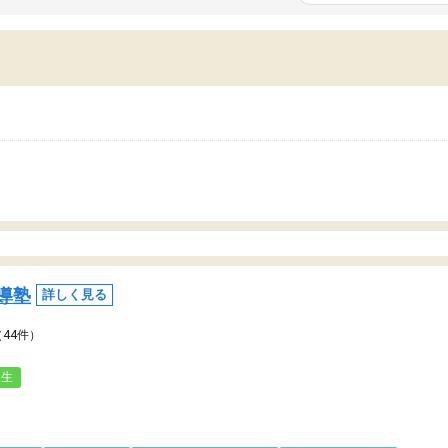
いまいち期待したものではなくふわっとした
範囲は限られており、それ
容でした。それでも明らかに本人のやる気も
進めて良いように思った。
ましたし、苦手科目が楽しくなってきたよう
りに高いため、有意義な利
ので、トウコベにお願いして良かったと思い
たが、大学生の先生からは
す。講師も合わなければチェンジできます
なく、上手い活用の仕方が
、娘は3科目ともずっと同じ先生です。
とした。学校の授業につい
いのかも。
導塾
詳しく見る
（44件）
人生