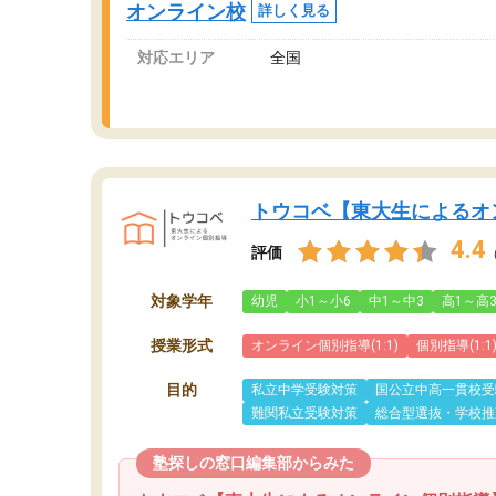
オンライン校
詳しく見る
対応エリア
全国
トウコベ【東大生によるオ
4.4
評価
対象学年
幼児
小1～小6
中1～中3
高1～高
授業形式
オンライン個別指導(1:1)
個別指導(1:1
目的
私立中学受験対策
国公立中高一貫校受
難関私立受験対策
総合型選抜・学校推
塾探しの窓口編集部からみた