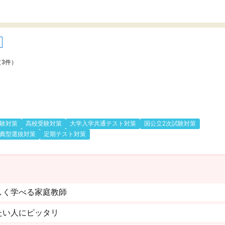
（3件）
験対策
高校受験対策
大学入学共通テスト対策
国公立2次試験対策
薦型選抜対策
定期テスト対策
しく学べる家庭教師
たい人にピッタリ