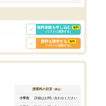
しいオリジナルのカリキュラムを提案してくれ
であれば自学自習で
ました。
1時間の代金がそれな
また24時間いつでもLINEで講師に相談できるの
用の仕方をしたかっ
で、深夜に家で勉強していて疑問や不安が生じ
これといった提案も
ても、直ぐに解消できたのは、大きなメリット
分からず辞めること
と感じました。
ていけない子にはい
無料体験を申し込む
無料
（リストに追加する）
資料を請求する
無料
（リストに追加する）
授業料の目安
（税込）
小学生
詳細はお問い合わせください