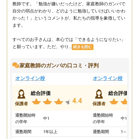
教師です。「勉強が嫌いだったけど、家庭教師のガンバで
自分の弱点がわかり、どのように勉強していけばいいかわ
かった！」というコメントが、私たちの指導を象徴してい
ます。
すべてのお子さんは、本心では「できるようになりたい」
と願っています。ただ、やり...
続きを読む
家庭教師のガンバの口コミ・評判
オンライン校
オンライン校
総合評価
総合評価
4.4
保護者
保護者
通塾開始時
通塾開始時
中1
中1
の学年
の学年
通塾期間
1年以上
通塾期間
1～3ヵ月