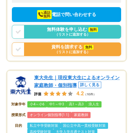
向けて頑張っています。
通話
電話で問い合わせする
無料
無料体験を申し込む
無料
（リストに追加する）
資料を請求する
無料
（リストに追加する）
東大先生｜現役東大生によるオンライン
家庭教師・個別指導
詳しく見る
4.2
評価
（10件）
対象学年
小4～小6
中1～中3
高1～高3
浪人生
授業形式
オンライン個別指導(1:1)
家庭教師
目的
私立中学受験対策
国公立中高一貫校受験対策
高校受験対策
大学入学共通テスト対策