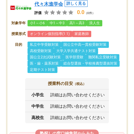
代々木進学会
詳しく見る
0.0
評価
（0件）
対象学年
小1～小6
中1～中3
高1～高3
浪人生
授業形式
オンライン個別指導(1:1)
家庭教師
目的
私立中学受験対策
国公立中高一貫校受験対策
高校受験対策
大学入学共通テスト対策
国公立2次試験対策
医学部受験
難関私立受験対策
医・歯・薬系対策
総合型選抜・学校推薦型選抜対策
定期テスト対策
授業料の目安
（税込）
小学生
詳細はお問い合わせください
中学生
詳細はお問い合わせください
高校生
詳細はお問い合わせください
塾探しの窓口編集部からみた