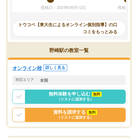
か、オプションは付帯するかなど選ぶ
教科でも)。受講科目や
投稿日：2025年09月12日
投稿日：20
事が出来ました。
めれるので、個人に合っ
講師とのマッチング後講師との初回ミ
ると思います。カリキュ
ーティングを行い、その講師で良いか
いなのがあり(有料)、受
トウコベ【東大生によるオンライン個別指導】の口
他の講師を希望するか子供との相性も
ことをどんなスケジュー
コミをもっとみる
見てから講師を決定する事ができま
くか相談したのですが、
す。
ち期待したものではなく
うちの子は、初回面談の講師の方で決
内容でした。それでも明
野崎駅の教室一覧
定しました。
やる気も出ましたし、苦
くなってきたようなので
オンラインツールを使用した単語帳の
お願いして良かったと思
オンライン校
詳しく見る
共有があり宿題もそちらで出される形
も合わなければチェンジ
でした。
娘は3科目ともずっと同
対応エリア
全国
2ヶ月で担当講師の方がお辞めになると
言う事で講師変更の申し出があり、あ
無料体験を申し込む
無料
まりに短期での変更だった為、塾に通
（リストに追加する）
う事にして退会しました。遅れも取り
戻せ、授業内容や講師の方は良かった
資料を請求する
無料
と思います。
（リストに追加する）