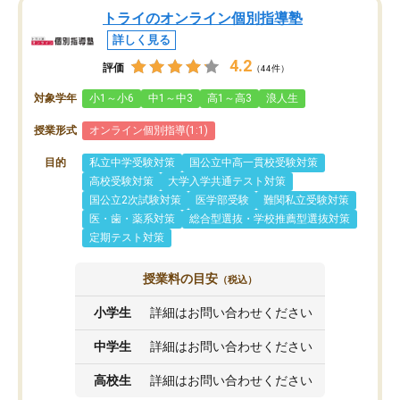
トライのオンライン個別指導塾
詳しく見る
4.2
評価
（44件）
対象学年
小1～小6
中1～中3
高1～高3
浪人生
授業形式
オンライン個別指導(1:1)
目的
私立中学受験対策
国公立中高一貫校受験対策
高校受験対策
大学入学共通テスト対策
国公立2次試験対策
医学部受験
難関私立受験対策
医・歯・薬系対策
総合型選抜・学校推薦型選抜対策
定期テスト対策
授業料の目安
（税込）
小学生
詳細はお問い合わせください
中学生
詳細はお問い合わせください
高校生
詳細はお問い合わせください