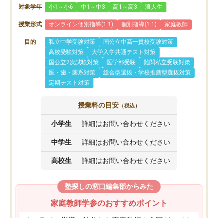
対象学年
小1～小6
中1～中3
高1～高3
浪人生
授業形式
オンライン個別指導(1:1)
個別指導(1:1)
家庭教師
目的
私立中学受験対策
国公立中高一貫校受験対策
高校受験対策
大学入学共通テスト対策
国公立2次試験対策
医学部受験
難関私立受験対策
医・歯・薬系対策
総合型選抜・学校推薦型選抜対策
定期テスト対策
授業料の目安
（税込）
小学生
詳細はお問い合わせください
中学生
詳細はお問い合わせください
高校生
詳細はお問い合わせください
塾探しの窓口編集部からみた
家庭教師学参のおすすめポイント