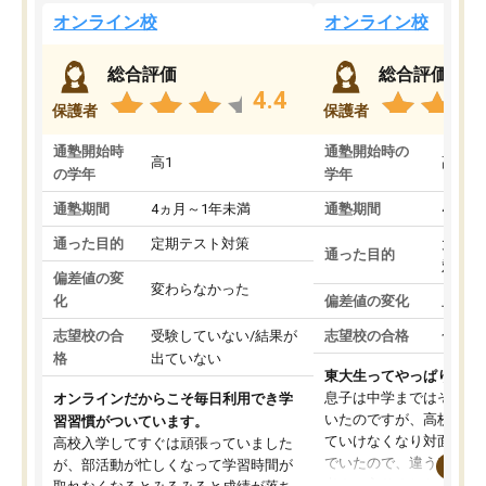
オンライン校
オンライン校
総合評価
総合評価
4.4
保護者
保護者
通塾開始時
通塾開始時の
高1
高3
の学年
学年
通塾期間
4ヵ月～1年未満
通塾期間
4ヵ月
通った目的
定期テスト対策
大学入
通った目的
対策
偏差値の変
変わらなかった
化
偏差値の変化
上がっ
志望校の合
受験していない/結果が
志望校の合格
合格し
格
出ていない
東大生ってやっぱりすご
息子は中学まではそこそ
オンラインだからこそ毎日利用でき学
いたのですが、高校に入
習習慣がついています。
ていけなくなり対面の塾
高校入学してすぐは頑張っていました
でいたので、違うアプロ
が、部活動が忙しくなって学習時間が
考えて入りました。地元