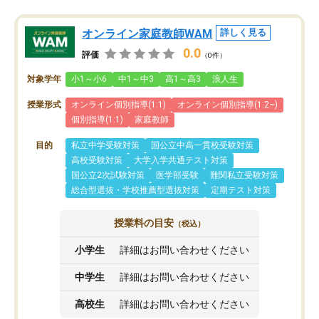
オンライン家庭教師WAM
詳しく見る
0.0
評価
（0件）
対象学年
小1～小6
中1～中3
高1～高3
浪人生
授業形式
オンライン個別指導(1:1)
オンライン個別指導(1:2~)
個別指導(1:1)
家庭教師
目的
私立中学受験対策
国公立中高一貫校受験対策
高校受験対策
大学入学共通テスト対策
国公立2次試験対策
医学部受験
難関私立受験対策
総合型選抜・学校推薦型選抜対策
定期テスト対策
授業料の目安
（税込）
小学生
詳細はお問い合わせください
中学生
詳細はお問い合わせください
高校生
詳細はお問い合わせください