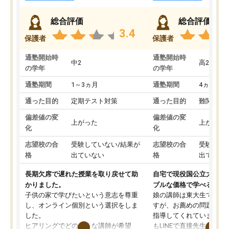
総合評価
総合評価
3.4
保護者
保護者
通塾開始時
通塾開始時
中2
高2
の学年
の学年
通塾期間
1～3ヵ月
通塾期間
4ヵ月～1
通った目的
定期テスト対策
通った目的
難関私立
偏差値の変
偏差値の変
上がった
上がった
化
化
志望校の合
受験していない/結果が
志望校の合
受験して
格
出ていない
格
出ていな
長期欠席で遅れた授業を取り戻せて助
自宅で現役国公立大学生
かりました。
ブルな価格で学べる
子供の家で学びたいという意志を尊重
娘の講師は東大生では無
し、オンライン個別という選択をしま
すが、お薦めの問題集や
した。
指導してくれています。2
ヒアリングでどのような講師が希望
もLINEで直接先生に質問