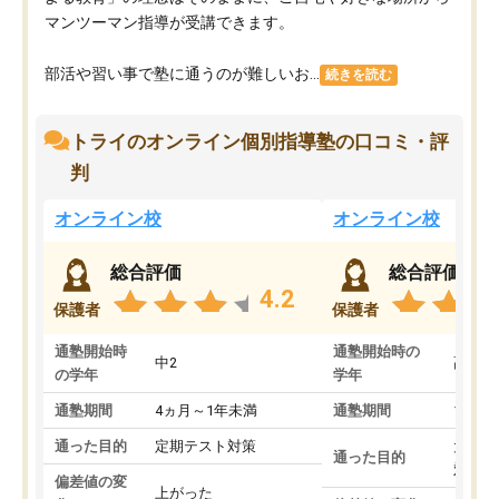
マンツーマン指導が受講できます。
部活や習い事で塾に通うのが難しいお...
続きを読む
トライのオンライン個別指導塾の口コミ・評
判
オンライン校
オンライン校
総合評価
総合評価
4.2
保護者
保護者
通塾開始時
通塾開始時の
中2
高3
の学年
学年
通塾期間
4ヵ月～1年未満
通塾期間
1～3
通った目的
定期テスト対策
大学入
通った目的
対策
偏差値の変
上がった