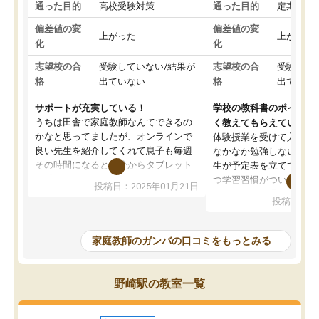
通った目的
高校受験対策
通った目的
定期テス
偏差値の変
偏差値の変
上がった
上がった
化
化
志望校の合
受験していない/結果が
志望校の合
受験して
格
出ていない
格
出ていな
サポートが充実している！
学校の教科書のポイント
うちは田舎で家庭教師なんてできるの
く教えてもらえている
かなと思ってましたが、オンラインで
体験授業を受けて入塾し
良い先生を紹介してくれて息子も毎週
なかなか勉強しない息子
その時間になると自分からタブレット
生が予定表を立ててくれ
を開いてzoomを繋げるようになりまし
つ学習習慣がついてきま
投稿日：2025年01月21日
た！5科目なんでもOKなのもとても気
オンラインで週に一度の
投稿日：20
に入っています
指導が無い日も予定表に
成績もだいぶ下の方でしたが、通い始
したり、LINEでわから
めて1年ほどだった今では平均点以上の
問できるのでとても助か
家庭教師のガンバの口コミをもっとみる
科目が増えてきました！あと1年受験ま
であるので無料の週末教室を使用しな
がら頑張って欲しいと思います！
野崎駅の教室一覧