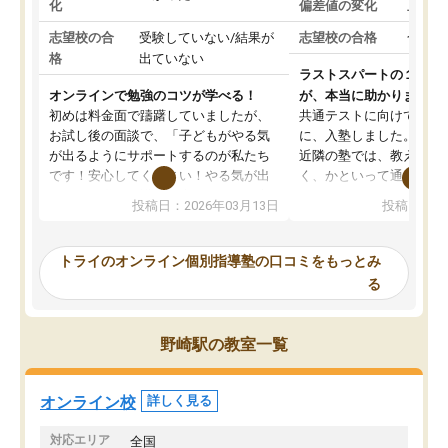
化
偏差値の変化
上がっ
志望校の合
受験していない/結果が
志望校の合格
合格し
格
出ていない
ラストスパートの１か月
オンラインで勉強のコツが学べる！
が、本当に助かりました
初めは料金面で躊躇していましたが、
共通テストに向けての追
お試し後の面談で、「子どもがやる気
に、入塾しました。田舎
が出るようにサポートするのが私たち
近隣の塾では、教えても
です！安心してください！やる気が出
く、かといって通うには
ないのは私たち講師の責任です」と言
が、トライならオンライ
投稿日：2026年03月13日
投稿日：20
ってくださり、確かに！と考えて、思
可能なので本当に助かり
い切って入塾しました。英語が苦手だ
テストの内容重視でした
ったんですが、学生の先生から学ぶこ
らないところをピンポイ
トライのオンライン個別指導塾の口コミをもっとみ
とで、勉強のコツみたいなものをつか
頂いて、とてもわかりや
る
み、徐々に成績が上がったらいいなと
していました。一生を左
思っていました。何が今足りないのか
スト、多少お金がかかっ
を的確に指導いただき、子どももびっ
思い切って入塾してよか
野崎駅の教室一覧
くりするほど楽しんでやる気を持って
塾を受けています。狙い通り、少しず
つ成績も上がり、苦手意識も無くなっ
オンライン校
詳しく見る
てきたので、さらに苦手な数学も追加
でお願いしました。来年の高校受験に
対応エリア
全国