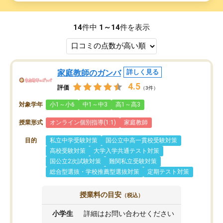
14
件中
1～14
件を表示
家庭教師のガンバ
詳しく見る
4.5
評価
（3件）
対象学年
小1～小6
中1～中3
高1～高3
授業形式
オンライン個別指導(1:1)
家庭教師
目的
私立中学受験対策
国公立中高一貫校受験対策
高校受験対策
大学入学共通テスト対策
国公立2次試験対策
難関私立受験対策
総合型選抜・学校推薦型選抜対策
定期テスト対策
授業料の目安
（税込）
小学生
詳細はお問い合わせください