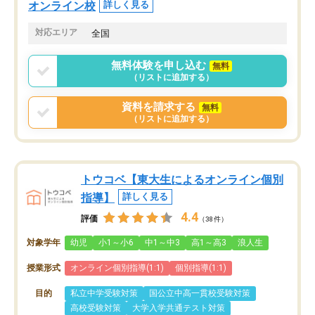
オンライン校
詳しく見る
対応エリア
全国
無料体験を申し込む
無料
（リストに追加する）
資料を請求する
無料
（リストに追加する）
トウコベ【東大生によるオンライン個別
指導】
詳しく見る
4.4
評価
（38件）
対象学年
幼児
小1～小6
中1～中3
高1～高3
浪人生
授業形式
オンライン個別指導(1:1)
個別指導(1:1)
目的
私立中学受験対策
国公立中高一貫校受験対策
高校受験対策
大学入学共通テスト対策