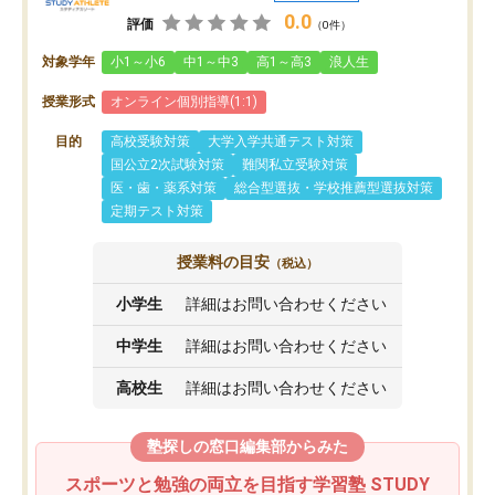
0.0
評価
（0件）
対象学年
小1～小6
中1～中3
高1～高3
浪人生
授業形式
オンライン個別指導(1:1)
目的
高校受験対策
大学入学共通テスト対策
国公立2次試験対策
難関私立受験対策
医・歯・薬系対策
総合型選抜・学校推薦型選抜対策
定期テスト対策
授業料の目安
（税込）
小学生
詳細はお問い合わせください
中学生
詳細はお問い合わせください
高校生
詳細はお問い合わせください
塾探しの窓口編集部からみた
スポーツと勉強の両立を目指す学習塾 STUDY