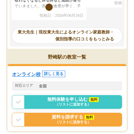
取れなくなるとみるみると成績が落ち
投稿日：20
で、当初は模試でD判定
ていきました。高校の進度が早く、子
していたのですが、やは
供も家に帰って勉強の話すると嫌な反
投稿日：2026年06月26日
験勉強に詳しく、先生か
応を示します。東大先生にお願いして
受け合格できました。ま
からは効率的な計画を先生が立ててく
自習室が毎日使えていつ
れるので、親としても安心です。毎日
東大先生｜現役東大生によるオンライン家庭教師・
るのが心強かったようで
使える自習室とかもあり、わからない
個別指導の口コミをもっとみる
謝です。
ところがあれば先生が回答してくれる
のも重宝しています。
野崎駅の教室一覧
オンライン校
詳しく見る
対応エリア
全国
無料体験を申し込む
無料
（リストに追加する）
資料を請求する
無料
（リストに追加する）