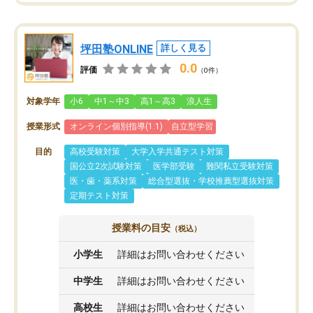
坪田塾ONLINE
詳しく見る
0.0
評価
（0件）
対象学年
小6
中1～中3
高1～高3
浪人生
授業形式
オンライン個別指導(1:1)
自立型学習
目的
高校受験対策
大学入学共通テスト対策
国公立2次試験対策
医学部受験
難関私立受験対策
医・歯・薬系対策
総合型選抜・学校推薦型選抜対策
定期テスト対策
授業料の目安
（税込）
小学生
詳細はお問い合わせください
中学生
詳細はお問い合わせください
高校生
詳細はお問い合わせください