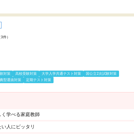
（3件）
験対策
高校受験対策
大学入学共通テスト対策
国公立2次試験対策
薦型選抜対策
定期テスト対策
しく学べる家庭教師
たい人にピッタリ