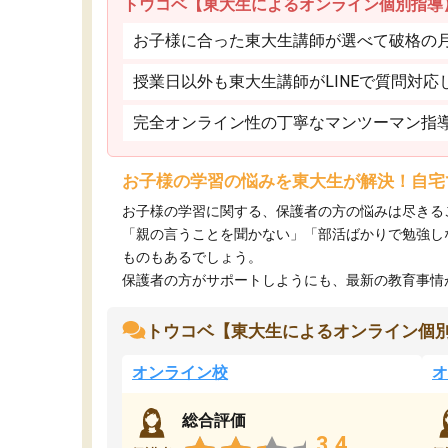
トウコベ【東大生によるオンライン個別指導
お子様に合った東大生講師が選べて破格の月額
授業日以外も東大生講師がLINEで質問対応
完全オンライン性の丁寧なマンツーマン指
お子様の学習の悩みを東大生が解決！自宅
お子様の学習に関する、保護者の方の悩みは尽きる
「親の言うことを聞かない」「部活ばかりで勉強し
ものもあるでしょう。
保護者の方がサポートしようにも、最新の教育事情がわ
トウコベ【東大生によるオンライン個
オンライン校
オ
総合評価
3.4