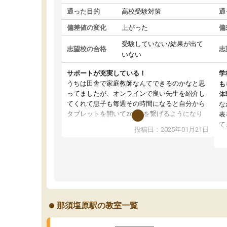
通った目的
高校受験対策
通
偏差値の変化
上がった
偏
受験していない/結果が出て
志望校の合格
志
いない
サポートが充実している！
学
うちは田舎で家庭教師なんてできるのかなと思
も
ってましたが、オンラインで良い先生を紹介し
体
てくれて息子も毎週その時間になると自分から
な
タブレットを開いてzoomを繋げるようになり
表
ました！5科目なんでもOKなのもとても気に入
て
投稿日：2025年01月21日
っています
オ
成績もだいぶ下の方でしたが、通い始めて1年ほ
い
どだった今では平均点以上の科目が増えてきま
か
した！あと1年受験まであるので無料の週末教室
て
を使用しながら頑張って欲しいと思います！
那須塩原駅の教室一覧