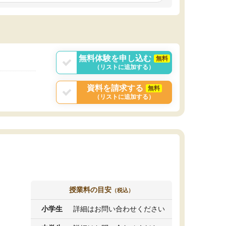
しいオリジナルのカリキュラムを提案してくれ
であれば自学自習で
ました。
1時間の代金がそれな
また24時間いつでもLINEで講師に相談できるの
用の仕方をしたかっ
で、深夜に家で勉強していて疑問や不安が生じ
これといった提案も
ても、直ぐに解消できたのは、大きなメリット
分からず辞めること
と感じました。
ていけない子にはい
無料体験を申し込む
無料
（リストに追加する）
資料を請求する
無料
（リストに追加する）
授業料の目安
（税込）
小学生
詳細はお問い合わせください