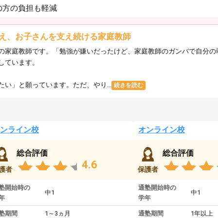
の方の負担も軽減
え、お子さんを支え続ける家庭教師
の家庭教師です。「勉強が嫌いだったけど、家庭教師のガンバで自分の
しています。
い」と願っています。ただ、やり...
続きを読む
ンライン校
オンライン校
総合評価
総合評価
4.6
護者
保護者
塾開始時の
通塾開始時の
中1
中1
年
学年
塾期間
1～3ヵ月
通塾期間
1年以上