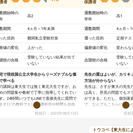
護者
保護者
塾開始時の
通塾開始時の
高2
高1
年
学年
塾期間
4ヵ月～1年未満
通塾期間
4ヵ月～
った目的
難関私立受験対策
通った目的
定期テス
差値の変化
上がった
偏差値の変化
変わらな
受験していない/結果が出て
受験して
望校の合格
志望校の合格
いない
いない
宅で現役国公立大学生からリーズナブルな価
先生の質はよいが、カリキ
で学べる
方法が分からない
の講師は東大生では無く東北大生ですが、お
先生は、さすが東大の先生
めの問題集や教材で丁寧に指導してくれてい
は高く、所見の問題でもス
す。24時間いつでもLINEで直接先生に質問で
ができる。ただし、個別家
ます(どの教科でも)。受講科目や時間も自由
で、なんでもこちらに合わ
決めれるので、個人に合った勉強ができると
のだが、具体的なカリキュ
投稿日：2025年08月13日
投稿日
います。カリキュラム相談みたいなのがあり
は、授業の先取り学習をす
有料)、受験までにどんなことをどんなスケジ
書を一緒に進めていくよう
ールでやっていくか相談したのですが、それ
いただいたが、1時間の時
トウコベ【東大生に