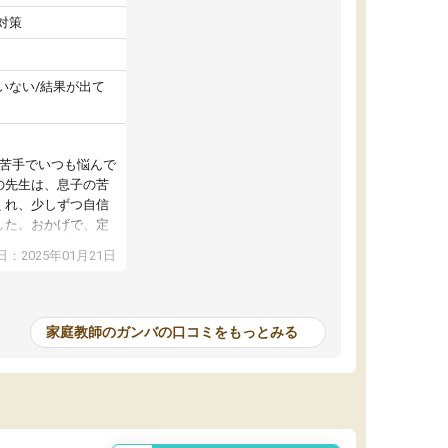
対策
いない/結果が出て
が苦手でいつも悩んで
の先生は、息子の苦
くれ、少しずつ自信
した。おかげで、定
アップし、本人もと
：2025年01月21日
家庭教師のガンバの口コミをもっとみる