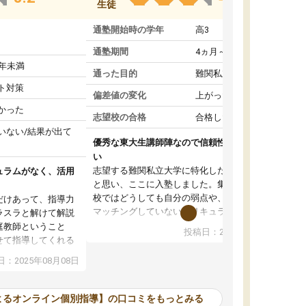
生徒
通塾開始時の学年
高3
通塾期間
4ヵ月～1年未満
1年未満
通った目的
難関私立受験対策
ト対策
偏差値の変化
上がった
かった
志望校の合格
合格した
いない/結果が出て
優秀な東大生講師陣なので信頼性や安心感が高
い
志望する難関私立大学に特化した準備をしたい
ュラムがなく、活用
と思い、ここに入塾しました。集団指導の予備
校ではどうしても自分の弱点や、志望校対策に
だけあって、指導力
マッチングしていないカリキュラムに不安を感
ラスラと解けて解説
じたからです。
庭教師ということ
投稿日：2024年02月19日
また受験のノウハウを蓄積している優秀な東大
せて指導してくれる
生講師陣をそろえていることや、完全オンライ
ラムがない。当方
：2025年08月08日
ン制というのも、ここを選んだ重要なポイント
るため、学校の教科
です。実際に入塾してみると、きめ細かいマン
な形で活用をさせて
ツーマン指導によって、自分の志望校にふさわ
間を使って進められる
よるオンライン個別指導】の口コミをもっとみる