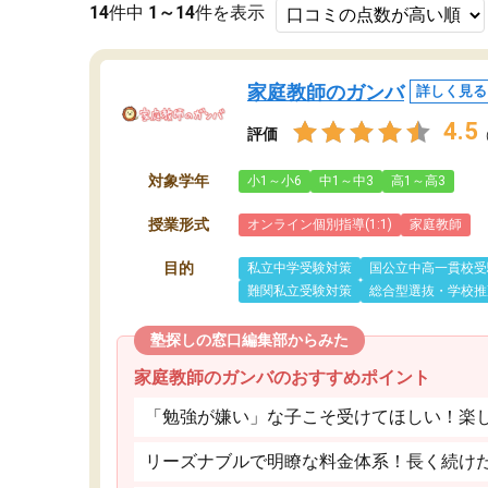
14
件中
1～14
件を表示
家庭教師のガンバ
詳しく見る
4.5
評価
対象学年
小1～小6
中1～中3
高1～高3
授業形式
オンライン個別指導(1:1)
家庭教師
目的
私立中学受験対策
国公立中高一貫校受
難関私立受験対策
総合型選抜・学校推
塾探しの窓口編集部からみた
家庭教師のガンバのおすすめポイント
「勉強が嫌い」な子こそ受けてほしい！楽
リーズナブルで明瞭な料金体系！長く続け