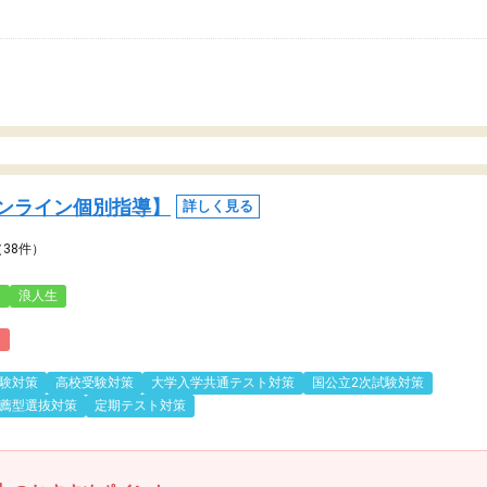
ンライン個別指導】
詳しく見る
（38件）
3
浪人生
)
験対策
高校受験対策
大学入学共通テスト対策
国公立2次試験対策
薦型選抜対策
定期テスト対策