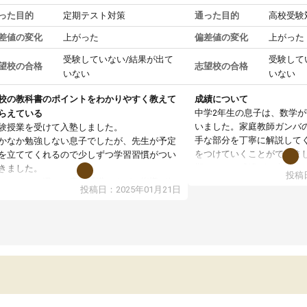
った目的
定期テスト対策
通った目的
高校受験
差値の変化
上がった
偏差値の変化
上がった
受験していない/結果が出て
受験して
望校の合格
志望校の合格
いない
いない
校の教科書のポイントをわかりやすく教えて
成績について
中学2年生の息子は、数学
らえている
いました。家庭教師ガンバ
験授業を受けて入塾しました。
手な部分を丁寧に解説して
かなか勉強しない息子でしたが、先生が予定
をつけていくことができま
を立ててくれるので少しずつ学習習慣がつい
期テストの成績が10点以上
きました。
投稿日
ても喜んでいます。
ンラインで週に一度の受講ですが、指導が無
投稿日：2025年01月21日
日も予定表に基づいて勉強したり、LINEでわ
らないところを質問できるのでとても助かっ
います。