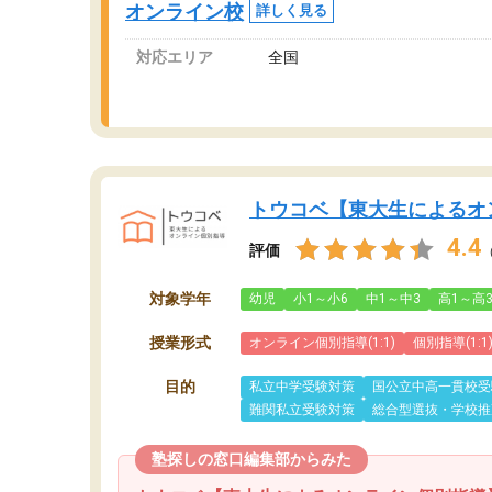
オンライン校
詳しく見る
対応エリア
全国
トウコベ【東大生によるオ
4.4
評価
対象学年
幼児
小1～小6
中1～中3
高1～高
授業形式
オンライン個別指導(1:1)
個別指導(1:1
目的
私立中学受験対策
国公立中高一貫校受
難関私立受験対策
総合型選抜・学校推
塾探しの窓口編集部からみた