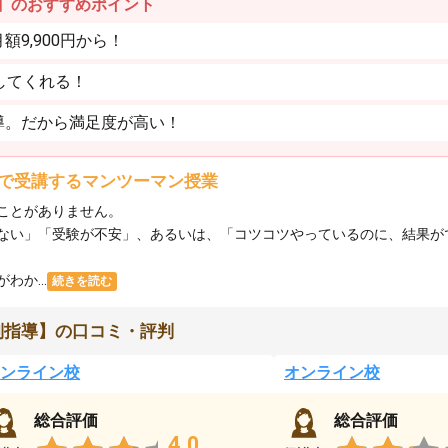
】のおすすめポイント
9,900円から！
してくれる！
導。だから満足度が高い！
で受講するマンツーマン授業
ことがありません。
ない」「受験が不安」、あるいは、「コツコツやっているのに、結果が
か...
続きを読む
別指導】の口コミ・評判
ンライン校
オンライン校
総合評価
総合評価
4.0