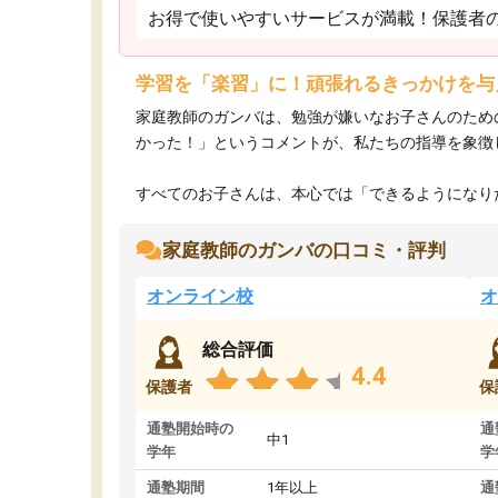
お得で使いやすいサービスが満載！保護者
学習を「楽習」に！頑張れるきっかけを与
家庭教師のガンバは、勉強が嫌いなお子さんのため
かった！」というコメントが、私たちの指導を象徴
すべてのお子さんは、本心では「できるようになりた
家庭教師のガンバの口コミ・評判
オンライン校
オ
総合評価
4.4
保護者
保
通塾開始時の
通
中1
学年
学
通塾期間
1年以上
通