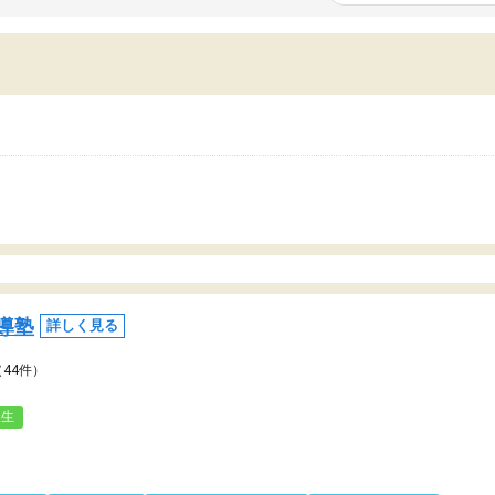
いまいち期待したものではなくふわっとした
範囲は限られており、それ
容でした。それでも明らかに本人のやる気も
進めて良いように思った。
ましたし、苦手科目が楽しくなってきたよう
りに高いため、有意義な利
ので、トウコベにお願いして良かったと思い
たが、大学生の先生からは
す。講師も合わなければチェンジできます
なく、上手い活用の仕方が
、娘は3科目ともずっと同じ先生です。
とした。学校の授業につい
いのかも。
導塾
詳しく見る
（44件）
人生