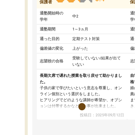
保護者
保
通塾開始時の
通
中2
学年
学
通塾期間
1～3ヵ月
通
通った目的
定期テスト対策
通
偏差値の変化
上がった
偏
受験していない/結果が出て
志望校の合格
志
いない
長期欠席で遅れた授業を取り戻せて助かりまし
自
た。
格
子供の家で学びたいという意志を尊重し、オン
娘
ライン個別という選択をしました。
薦
ヒアリングでどのような講師が希望か、オプシ
ま
ョンは付帯するかなど選ぶ事が出来ました。
き
講師とのマッチング後講師との初回ミーティン
に
投稿日：2025年09月12日
グを行い、その講師で良いか他の講師を希望す
思
るか子供との相性も見てから講師を決定する事
(
ができます。
ュ