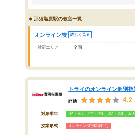
うちの子は、初回面談の講師の方で決定しまし
は
た。
内
出
那須塩原駅の教室一覧
オンラインツールを使用した単語帳の共有があ
な
り宿題もそちらで出される形でした。
ま
2ヶ月で担当講師の方がお辞めになると言う事で
が
オンライン校
詳しく見る
講師変更の申し出があり、あまりに短期での変
更だった為、塾に通う事にして退会しました。
対応エリア
全国
遅れも取り戻せ、授業内容や講師の方は良かっ
たと思います。
トライのオンライン個別指
4.2
評価
対象学年
小1～小6
中1～中3
高1～高3
浪
授業形式
オンライン個別指導(1:1)