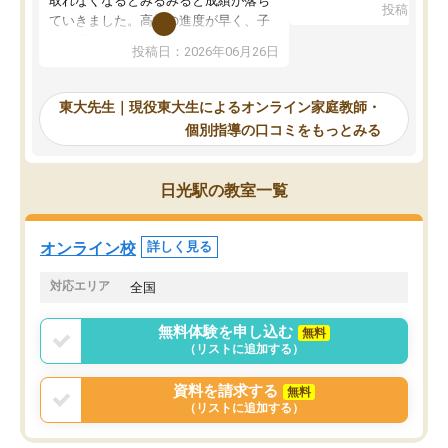
取れなくなるとみるみると成績が落ち
投稿日：20
で、当初は模試でD判定
ていきました。高校の進度が早く、子
していたのですが、やは
供も家に帰って勉強の話すると嫌な反
投稿日：2026年06月26日
験勉強に詳しく、先生か
応を示します。東大先生にお願いして
受け合格できました。ま
からは効率的な計画を先生が立ててく
自習室が毎日使えていつ
れるので、親としても安心です。毎日
東大先生｜現役東大生によるオンライン家庭教師・
るのが心強かったようで
使える自習室とかもあり、わからない
個別指導の口コミをもっとみる
謝です。
ところがあれば先生が回答してくれる
のも重宝しています。
日光駅の教室一覧
オンライン校
詳しく見る
対応エリア
全国
無料体験を申し込む
無料
（リストに追加する）
資料を請求する
無料
（リストに追加する）