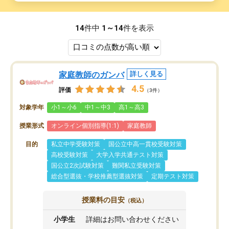
14
件中
1～14
件を表示
家庭教師のガンバ
詳しく見る
4.5
評価
（3件）
対象学年
小1～小6
中1～中3
高1～高3
授業形式
オンライン個別指導(1:1)
家庭教師
目的
私立中学受験対策
国公立中高一貫校受験対策
高校受験対策
大学入学共通テスト対策
国公立2次試験対策
難関私立受験対策
総合型選抜・学校推薦型選抜対策
定期テスト対策
授業料の目安
（税込）
小学生
詳細はお問い合わせください