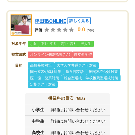
坪田塾ONLINE
詳しく見る
0.0
評価
（0件）
対象学年
小6
中1～中3
高1～高3
浪人生
授業形式
オンライン個別指導(1:1)
自立型学習
目的
高校受験対策
大学入学共通テスト対策
国公立2次試験対策
医学部受験
難関私立受験対策
医・歯・薬系対策
総合型選抜・学校推薦型選抜対策
定期テスト対策
授業料の目安
（税込）
小学生
詳細はお問い合わせください
中学生
詳細はお問い合わせください
高校生
詳細はお問い合わせください