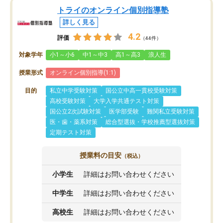
トライのオンライン個別指導塾
詳しく見る
4.2
評価
（44件）
対象学年
小1～小6
中1～中3
高1～高3
浪人生
授業形式
オンライン個別指導(1:1)
目的
私立中学受験対策
国公立中高一貫校受験対策
高校受験対策
大学入学共通テスト対策
国公立2次試験対策
医学部受験
難関私立受験対策
医・歯・薬系対策
総合型選抜・学校推薦型選抜対策
定期テスト対策
授業料の目安
（税込）
小学生
詳細はお問い合わせください
中学生
詳細はお問い合わせください
高校生
詳細はお問い合わせください