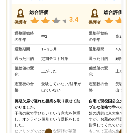
総合評価
総合評価
3.4
保護者
保護者
通塾開始時
通塾開始時
中2
高2
の学年
の学年
通塾期間
1～3ヵ月
通塾期間
4ヵ月～1
通った目的
定期テスト対策
通った目的
難関私立
偏差値の変
偏差値の変
上がった
上がった
化
化
志望校の合
受験していない/結果が
志望校の合
受験して
格
出ていない
格
出ていな
長期欠席で遅れた授業を取り戻せて助
自宅で現役国公立大学生
かりました。
ブルな価格で学べる
子供の家で学びたいという意志を尊重
娘の講師は東大生では無
し、オンライン個別という選択をしま
すが、お薦めの問題集や
した。
指導してくれています。2
ヒアリングでどのような講師が希望
もLINEで直接先生に質問