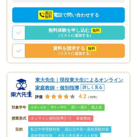
向けて頑張っています。
通話
電話で問い合わせする
無料
無料体験を申し込む
無料
（リストに追加する）
資料を請求する
無料
（リストに追加する）
東大先生｜現役東大生によるオンライン
家庭教師・個別指導
詳しく見る
4.2
評価
（10件）
対象学年
小4～小6
中1～中3
高1～高3
浪人生
授業形式
オンライン個別指導(1:1)
家庭教師
目的
私立中学受験対策
国公立中高一貫校受験対策
高校受験対策
大学入学共通テスト対策