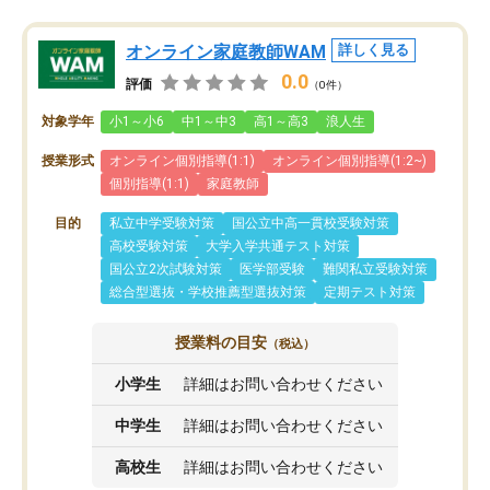
オンライン家庭教師WAM
詳しく見る
0.0
評価
（0件）
対象学年
小1～小6
中1～中3
高1～高3
浪人生
授業形式
オンライン個別指導(1:1)
オンライン個別指導(1:2~)
個別指導(1:1)
家庭教師
目的
私立中学受験対策
国公立中高一貫校受験対策
高校受験対策
大学入学共通テスト対策
国公立2次試験対策
医学部受験
難関私立受験対策
総合型選抜・学校推薦型選抜対策
定期テスト対策
授業料の目安
（税込）
小学生
詳細はお問い合わせください
中学生
詳細はお問い合わせください
高校生
詳細はお問い合わせください