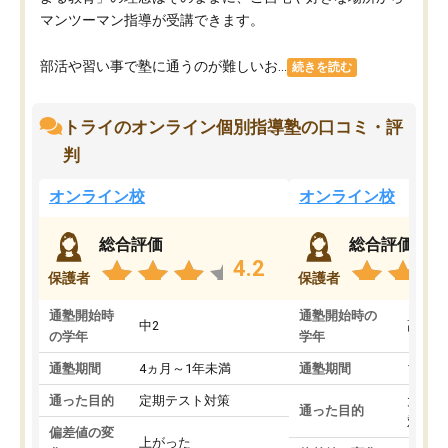
マンツーマン指導が受講できます。
部活や習い事で塾に通うのが難しいお...
続きを読む
トライのオンライン個別指導塾の口コミ・評
判
オンライン校
オンライン校
総合評価
総合評価
4.2
保護者
保護者
通塾開始時
通塾開始時の
中2
高3
の学年
学年
通塾期間
4ヵ月～1年未満
通塾期間
1～3
通った目的
定期テスト対策
大学入
通った目的
対策
偏差値の変
上がった