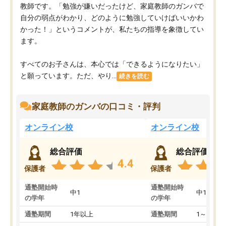
教師です。「勉強が嫌いだったけど、家庭教師のガンバで
自分の弱点がわかり、どのように勉強していけばいいかわ
かった！」というコメントが、私たちの指導を象徴してい
ます。
すべてのお子さんは、本心では「できるようになりたい」
と願っています。ただ、やり...
続きを読む
家庭教師のガンバの口コミ・評判
オンライン校
オンライン校
総合評価
総合評価
4.4
保護者
保護者
通塾開始時
通塾開始時
中1
中1
の学年
の学年
通塾期間
1年以上
通塾期間
1～3ヵ月