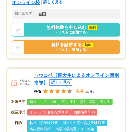
オンライン校
詳しく見る
対応エリア
全国
無料体験を申し込む
無料
（リストに追加する）
資料を請求する
無料
（リストに追加する）
トウコベ【東大生によるオンライン個別
指導】
詳しく見る
4.4
評価
（38件）
対象学年
幼児
小1～小6
中1～中3
高1～高3
浪人生
授業形式
オンライン個別指導(1:1)
個別指導(1:1)
目的
私立中学受験対策
国公立中高一貫校受験対策
高校受験対策
大学入学共通テスト対策