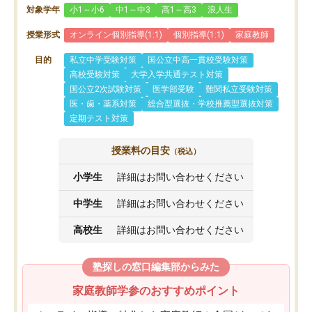
対象学年
小1～小6
中1～中3
高1～高3
浪人生
授業形式
オンライン個別指導(1:1)
個別指導(1:1)
家庭教師
目的
私立中学受験対策
国公立中高一貫校受験対策
高校受験対策
大学入学共通テスト対策
国公立2次試験対策
医学部受験
難関私立受験対策
医・歯・薬系対策
総合型選抜・学校推薦型選抜対策
定期テスト対策
授業料の目安
（税込）
小学生
詳細はお問い合わせください
中学生
詳細はお問い合わせください
高校生
詳細はお問い合わせください
塾探しの窓口編集部からみた
家庭教師学参のおすすめポイント