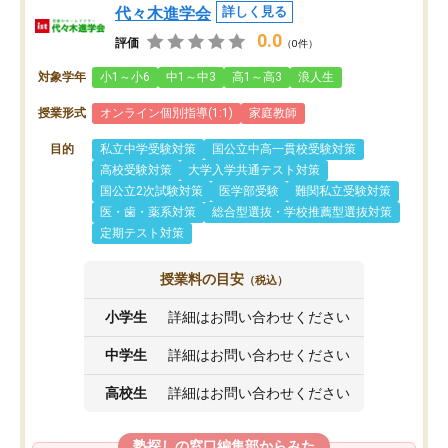
代々木進学会
詳しく見る
0.0
評価
（0件）
対象学年
小1～小6
中1～中3
高1～高3
浪人生
授業形式
オンライン個別指導(1:1)
家庭教師
目的
私立中学受験対策
国公立中高一貫校受験対策
高校受験対策
大学入学共通テスト対策
国公立2次試験対策
医学部受験
難関私立受験対策
医・歯・薬系対策
総合型選抜・学校推薦型選抜対策
定期テスト対策
授業料の目安
（税込）
小学生
詳細はお問い合わせください
中学生
詳細はお問い合わせください
高校生
詳細はお問い合わせください
塾探しの窓口編集部からみた