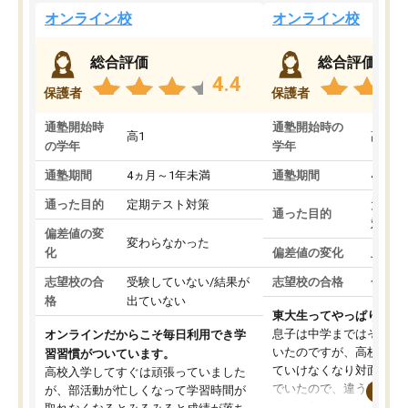
オンライン校
オンライン校
総合評価
総合評価
4.4
保護者
保護者
通塾開始時
通塾開始時の
高1
高3
の学年
学年
通塾期間
4ヵ月～1年未満
通塾期間
4ヵ月
通った目的
定期テスト対策
大学入
通った目的
対策
偏差値の変
変わらなかった
化
偏差値の変化
上がっ
志望校の合
受験していない/結果が
志望校の合格
合格し
格
出ていない
東大生ってやっぱりすご
息子は中学まではそこそ
オンラインだからこそ毎日利用でき学
いたのですが、高校に入
習習慣がついています。
ていけなくなり対面の塾
高校入学してすぐは頑張っていました
でいたので、違うアプロ
が、部活動が忙しくなって学習時間が
考えて入りました。地元