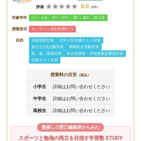
0.0
評価
（0件）
対象学年
小1～小6
中1～中3
高1～高3
浪人生
授業形式
オンライン個別指導(1:1)
目的
高校受験対策
大学入学共通テスト対策
国公立2次試験対策
難関私立受験対策
医・歯・薬系対策
総合型選抜・学校推薦型選抜対策
定期テスト対策
授業料の目安
（税込）
小学生
詳細はお問い合わせください
中学生
詳細はお問い合わせください
高校生
詳細はお問い合わせください
塾探しの窓口編集部からみた
スポーツと勉強の両立を目指す学習塾 STUDY