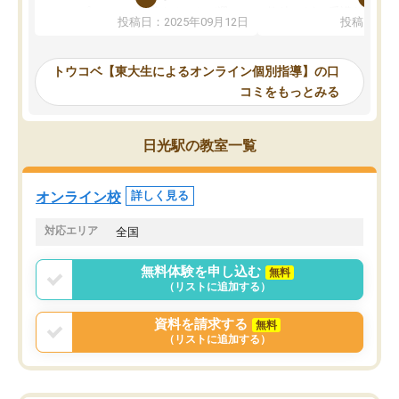
か、オプションは付帯するかなど選ぶ
教科でも)。受講科目や
投稿日：2025年09月12日
投稿日：20
事が出来ました。
めれるので、個人に合っ
講師とのマッチング後講師との初回ミ
ると思います。カリキュ
ーティングを行い、その講師で良いか
いなのがあり(有料)、受
トウコベ【東大生によるオンライン個別指導】の口
他の講師を希望するか子供との相性も
ことをどんなスケジュー
コミをもっとみる
見てから講師を決定する事ができま
くか相談したのですが、
す。
ち期待したものではなく
うちの子は、初回面談の講師の方で決
内容でした。それでも明
日光駅の教室一覧
定しました。
やる気も出ましたし、苦
くなってきたようなので
オンラインツールを使用した単語帳の
お願いして良かったと思
オンライン校
詳しく見る
共有があり宿題もそちらで出される形
も合わなければチェンジ
でした。
娘は3科目ともずっと同
対応エリア
全国
2ヶ月で担当講師の方がお辞めになると
言う事で講師変更の申し出があり、あ
無料体験を申し込む
無料
まりに短期での変更だった為、塾に通
（リストに追加する）
う事にして退会しました。遅れも取り
戻せ、授業内容や講師の方は良かった
資料を請求する
無料
と思います。
（リストに追加する）