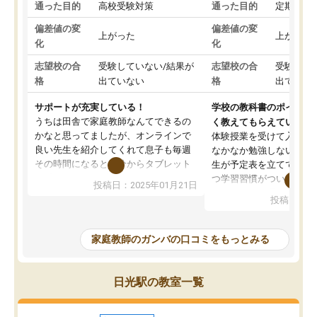
通った目的
高校受験対策
通った目的
定期テス
偏差値の変
偏差値の変
上がった
上がった
化
化
志望校の合
受験していない/結果が
志望校の合
受験して
格
出ていない
格
出ていな
サポートが充実している！
学校の教科書のポイント
うちは田舎で家庭教師なんてできるの
く教えてもらえている
かなと思ってましたが、オンラインで
体験授業を受けて入塾し
良い先生を紹介してくれて息子も毎週
なかなか勉強しない息子
その時間になると自分からタブレット
生が予定表を立ててくれ
を開いてzoomを繋げるようになりまし
つ学習習慣がついてきま
投稿日：2025年01月21日
た！5科目なんでもOKなのもとても気
オンラインで週に一度の
投稿日：20
に入っています
指導が無い日も予定表に
成績もだいぶ下の方でしたが、通い始
したり、LINEでわから
めて1年ほどだった今では平均点以上の
問できるのでとても助か
家庭教師のガンバの口コミをもっとみる
科目が増えてきました！あと1年受験ま
であるので無料の週末教室を使用しな
がら頑張って欲しいと思います！
日光駅の教室一覧