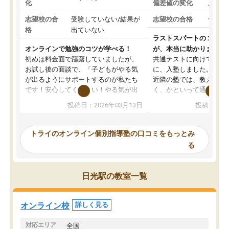
化
偏差値の変化
上がっ
志望校の合
受験していない/結果が
志望校の合格
合格し
格
出ていない
ラストスパートの１か月
オンラインで勉強のコツが学べる！
が、本当に助かりました
初めは料金面で躊躇していましたが、
共通テストに向けての追
お試し後の面談で、「子どもがやる気
に、入塾しました。田舎
が出るようにサポートするのが私たち
近隣の塾では、教えても
です！安心してください！やる気が出
く、かといって通うには
ないのは私たち講師の責任です」と言
が、トライならオンライ
投稿日：2026年03月13日
投稿日：20
ってくださり、確かに！と考えて、思
可能なので本当に助かり
い切って入塾しました。英語が苦手だ
テストの内容重視でした
ったんですが、学生の先生から学ぶこ
らないところをピンポイ
トライのオンライン個別指導塾の口コミをもっとみ
とで、勉強のコツみたいなものをつか
頂いて、とてもわかりや
る
み、徐々に成績が上がったらいいなと
していました。一生を左
思っていました。何が今足りないのか
スト、多少お金がかかっ
を的確に指導いただき、子どももびっ
思い切って入塾してよか
日光駅の教室一覧
くりするほど楽しんでやる気を持って
塾を受けています。狙い通り、少しず
つ成績も上がり、苦手意識も無くなっ
オンライン校
詳しく見る
てきたので、さらに苦手な数学も追加
でお願いしました。来年の高校受験に
対応エリア
全国