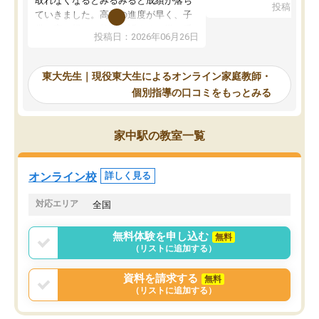
取れなくなるとみるみると成績が落ち
投稿日：20
で、当初は模試でD判定
ていきました。高校の進度が早く、子
していたのですが、やは
供も家に帰って勉強の話すると嫌な反
投稿日：2026年06月26日
験勉強に詳しく、先生か
応を示します。東大先生にお願いして
受け合格できました。ま
からは効率的な計画を先生が立ててく
自習室が毎日使えていつ
れるので、親としても安心です。毎日
東大先生｜現役東大生によるオンライン家庭教師・
るのが心強かったようで
使える自習室とかもあり、わからない
個別指導の口コミをもっとみる
謝です。
ところがあれば先生が回答してくれる
のも重宝しています。
家中駅の教室一覧
オンライン校
詳しく見る
対応エリア
全国
無料体験を申し込む
無料
（リストに追加する）
資料を請求する
無料
（リストに追加する）