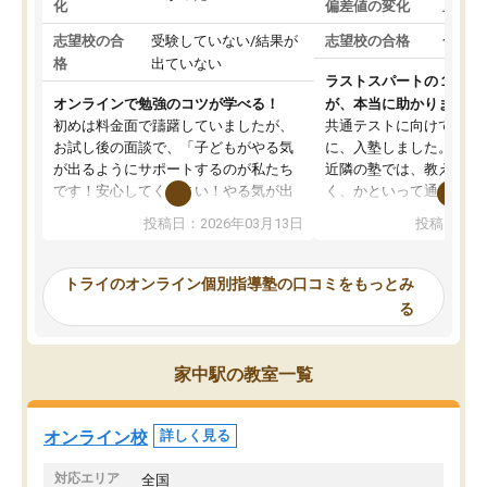
化
偏差値の変化
上がっ
志望校の合
受験していない/結果が
志望校の合格
合格し
格
出ていない
ラストスパートの１か月
オンラインで勉強のコツが学べる！
が、本当に助かりました
初めは料金面で躊躇していましたが、
共通テストに向けての追
お試し後の面談で、「子どもがやる気
に、入塾しました。田舎
が出るようにサポートするのが私たち
近隣の塾では、教えても
です！安心してください！やる気が出
く、かといって通うには
ないのは私たち講師の責任です」と言
が、トライならオンライ
投稿日：2026年03月13日
投稿日：20
ってくださり、確かに！と考えて、思
可能なので本当に助かり
い切って入塾しました。英語が苦手だ
テストの内容重視でした
ったんですが、学生の先生から学ぶこ
らないところをピンポイ
トライのオンライン個別指導塾の口コミをもっとみ
とで、勉強のコツみたいなものをつか
頂いて、とてもわかりや
る
み、徐々に成績が上がったらいいなと
していました。一生を左
思っていました。何が今足りないのか
スト、多少お金がかかっ
を的確に指導いただき、子どももびっ
思い切って入塾してよか
家中駅の教室一覧
くりするほど楽しんでやる気を持って
塾を受けています。狙い通り、少しず
つ成績も上がり、苦手意識も無くなっ
オンライン校
詳しく見る
てきたので、さらに苦手な数学も追加
でお願いしました。来年の高校受験に
対応エリア
全国