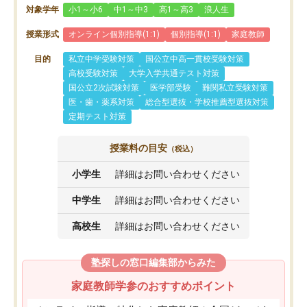
対象学年
小1～小6
中1～中3
高1～高3
浪人生
授業形式
オンライン個別指導(1:1)
個別指導(1:1)
家庭教師
目的
私立中学受験対策
国公立中高一貫校受験対策
高校受験対策
大学入学共通テスト対策
国公立2次試験対策
医学部受験
難関私立受験対策
医・歯・薬系対策
総合型選抜・学校推薦型選抜対策
定期テスト対策
授業料の目安
（税込）
小学生
詳細はお問い合わせください
中学生
詳細はお問い合わせください
高校生
詳細はお問い合わせください
塾探しの窓口編集部からみた
家庭教師学参のおすすめポイント