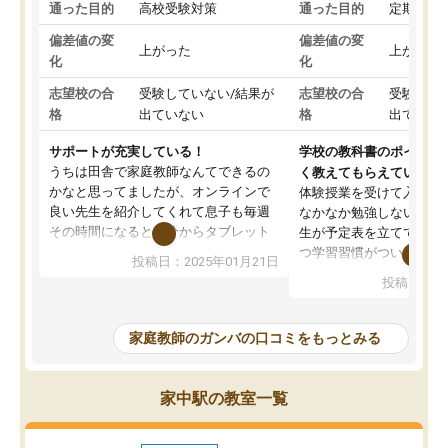
通った目的
高校受験対策
通った目的
定期テス
偏差値の変
偏差値の変
上がった
上がった
化
化
志望校の合
受験していない/結果が
志望校の合
受験して
格
出ていない
格
出ていな
サポートが充実している！
学校の教科書のポイント
うちは田舎で家庭教師なんてできるの
く教えてもらえている
かなと思ってましたが、オンラインで
体験授業を受けて入塾し
良い先生を紹介してくれて息子も毎週
なかなか勉強しない息子
その時間になると自分からタブレット
生が予定表を立ててくれ
を開いてzoomを繋げるようになりまし
つ学習習慣がついてきま
投稿日：2025年01月21日
た！5科目なんでもOKなのもとても気
オンラインで週に一度の
投稿日：20
に入っています
指導が無い日も予定表に
成績もだいぶ下の方でしたが、通い始
したり、LINEでわから
めて1年ほどだった今では平均点以上の
問できるのでとても助か
家庭教師のガンバの口コミをもっとみる
科目が増えてきました！あと1年受験ま
であるので無料の週末教室を使用しな
がら頑張って欲しいと思います！
家中駅の教室一覧