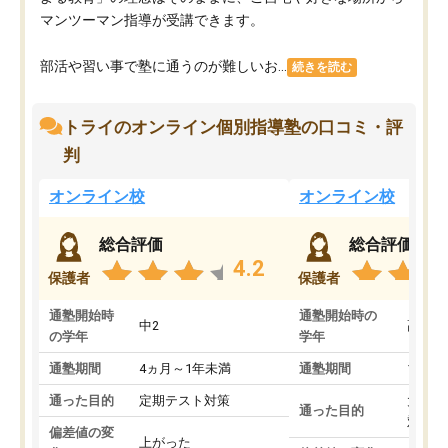
マンツーマン指導が受講できます。
部活や習い事で塾に通うのが難しいお...
続きを読む
トライのオンライン個別指導塾の口コミ・評
判
オンライン校
オンライン校
総合評価
総合評価
4.2
保護者
保護者
通塾開始時
通塾開始時の
中2
高3
の学年
学年
通塾期間
4ヵ月～1年未満
通塾期間
1～3
通った目的
定期テスト対策
大学入
通った目的
対策
偏差値の変
上がった