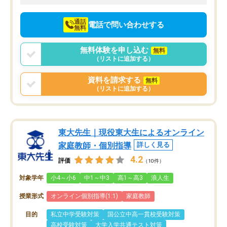
向けて頑張っています。
通話
電話で問い合わせする
無料
無料体験を申し込む
無料
（リストに追加する）
資料を請求する
無料
（リストに追加する）
東大先生｜現役東大生によるオンライン
家庭教師・個別指導
詳しく見る
4.2
評価
（10件）
対象学年
小4～小6
中1～中3
高1～高3
浪人生
授業形式
オンライン個別指導(1:1)
家庭教師
目的
私立中学受験対策
国公立中高一貫校受験対策
高校受験対策
大学入学共通テスト対策