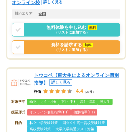
オンライン校
詳しく見る
対応エリア
全国
無料体験を申し込む
無料
（リストに追加する）
資料を請求する
無料
（リストに追加する）
トウコベ【東大生によるオンライン個別
指導】
詳しく見る
4.4
評価
（38件）
対象学年
幼児
小1～小6
中1～中3
高1～高3
浪人生
授業形式
オンライン個別指導(1:1)
個別指導(1:1)
目的
私立中学受験対策
国公立中高一貫校受験対策
高校受験対策
大学入学共通テスト対策