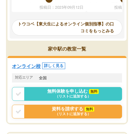
か、オプションは付帯するかなど選ぶ
教科でも)。受講科目や
投稿日：2025年09月12日
投稿日：20
事が出来ました。
めれるので、個人に合っ
講師とのマッチング後講師との初回ミ
ると思います。カリキュ
ーティングを行い、その講師で良いか
いなのがあり(有料)、受
トウコベ【東大生によるオンライン個別指導】の口
他の講師を希望するか子供との相性も
ことをどんなスケジュー
コミをもっとみる
見てから講師を決定する事ができま
くか相談したのですが、
す。
ち期待したものではなく
うちの子は、初回面談の講師の方で決
内容でした。それでも明
家中駅の教室一覧
定しました。
やる気も出ましたし、苦
くなってきたようなので
オンラインツールを使用した単語帳の
お願いして良かったと思
オンライン校
詳しく見る
共有があり宿題もそちらで出される形
も合わなければチェンジ
でした。
娘は3科目ともずっと同
対応エリア
全国
2ヶ月で担当講師の方がお辞めになると
言う事で講師変更の申し出があり、あ
無料体験を申し込む
無料
まりに短期での変更だった為、塾に通
（リストに追加する）
う事にして退会しました。遅れも取り
戻せ、授業内容や講師の方は良かった
資料を請求する
無料
と思います。
（リストに追加する）