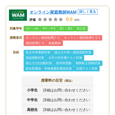
オンライン家庭教師WAM
詳しく見る
0.0
評価
（0件）
対象学年
小1～小6
中1～中3
高1～高3
浪人生
授業形式
オンライン個別指導(1:1)
オンライン個別指導(1:2~)
個別指導(1:1)
家庭教師
目的
私立中学受験対策
国公立中高一貫校受験対策
高校受験対策
大学入学共通テスト対策
国公立2次試験対策
医学部受験
難関私立受験対策
総合型選抜・学校推薦型選抜対策
定期テスト対策
授業料の目安
（税込）
小学生
詳細はお問い合わせください
中学生
詳細はお問い合わせください
高校生
詳細はお問い合わせください