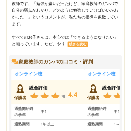
教師です。「勉強が嫌いだったけど、家庭教師のガンバで
自分の弱点がわかり、どのように勉強していけばいいかわ
かった！」というコメントが、私たちの指導を象徴してい
ます。
すべてのお子さんは、本心では「できるようになりたい」
と願っています。ただ、やり...
続きを読む
家庭教師のガンバの口コミ・評判
オンライン校
オンライン校
総合評価
総合評価
4.4
保護者
保護者
通塾開始時
通塾開始時
中1
中1
の学年
の学年
通塾期間
1年以上
通塾期間
1～3ヵ月