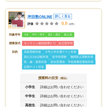
坪田塾ONLINE
詳しく見る
0.0
評価
（0件）
対象学年
小6
中1～中3
高1～高3
浪人生
授業形式
オンライン個別指導(1:1)
自立型学習
目的
高校受験対策
大学入学共通テスト対策
国公立2次試験対策
医学部受験
難関私立受験対策
医・歯・薬系対策
総合型選抜・学校推薦型選抜対策
定期テスト対策
授業料の目安
（税込）
小学生
詳細はお問い合わせください
中学生
詳細はお問い合わせください
高校生
詳細はお問い合わせください