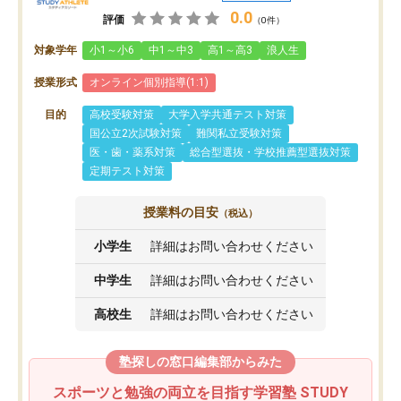
0.0
評価
（0件）
対象学年
小1～小6
中1～中3
高1～高3
浪人生
授業形式
オンライン個別指導(1:1)
目的
高校受験対策
大学入学共通テスト対策
国公立2次試験対策
難関私立受験対策
医・歯・薬系対策
総合型選抜・学校推薦型選抜対策
定期テスト対策
授業料の目安
（税込）
小学生
詳細はお問い合わせください
中学生
詳細はお問い合わせください
高校生
詳細はお問い合わせください
塾探しの窓口編集部からみた
スポーツと勉強の両立を目指す学習塾 STUDY