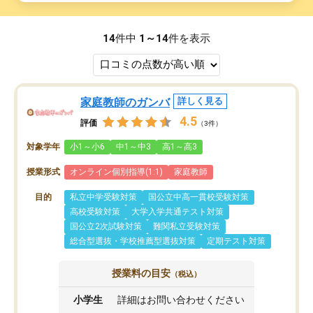
14
件中
1～14
件を表示
家庭教師のガンバ
詳しく見る
4.5
評価
（3件）
対象学年
小1～小6
中1～中3
高1～高3
授業形式
オンライン個別指導(1:1)
家庭教師
目的
私立中学受験対策
国公立中高一貫校受験対策
高校受験対策
大学入学共通テスト対策
国公立2次試験対策
難関私立受験対策
総合型選抜・学校推薦型選抜対策
定期テスト対策
授業料の目安
（税込）
小学生
詳細はお問い合わせください