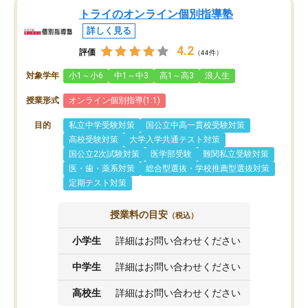
トライのオンライン個別指導塾
詳しく見る
4.2
評価
（44件）
対象学年
小1～小6
中1～中3
高1～高3
浪人生
授業形式
オンライン個別指導(1:1)
目的
私立中学受験対策
国公立中高一貫校受験対策
高校受験対策
大学入学共通テスト対策
国公立2次試験対策
医学部受験
難関私立受験対策
医・歯・薬系対策
総合型選抜・学校推薦型選抜対策
定期テスト対策
授業料の目安
（税込）
小学生
詳細はお問い合わせください
中学生
詳細はお問い合わせください
高校生
詳細はお問い合わせください