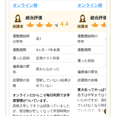
オンライン校
オンライン校
総合評価
総合評価
4.4
保護者
保護者
通塾開始時
通塾開始時の
高1
高3
の学年
学年
通塾期間
4ヵ月～1年未満
通塾期間
4ヵ月
通った目的
定期テスト対策
大学入
通った目的
対策
偏差値の変
変わらなかった
化
偏差値の変化
上がっ
志望校の合
受験していない/結果が
志望校の合格
合格し
格
出ていない
東大生ってやっぱりすご
息子は中学まではそこそ
オンラインだからこそ毎日利用でき学
いたのですが、高校に入
習習慣がついています。
ていけなくなり対面の塾
高校入学してすぐは頑張っていました
でいたので、違うアプロ
が、部活動が忙しくなって学習時間が
考えて入りました。地元