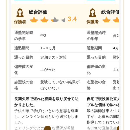
総合評価
総合評価
3.4
保護者
保護者
通塾開始時
通塾開始時
中2
高2
の学年
の学年
通塾期間
1～3ヵ月
通塾期間
4ヵ月～1
通った目的
定期テスト対策
通った目的
難関私立
偏差値の変
偏差値の変
上がった
上がった
化
化
志望校の合
受験していない/結果が
志望校の合
受験して
格
出ていない
格
出ていな
長期欠席で遅れた授業を取り戻せて助
自宅で現役国公立大学生
かりました。
ブルな価格で学べる
子供の家で学びたいという意志を尊重
娘の講師は東大生では無
し、オンライン個別という選択をしま
すが、お薦めの問題集や
した。
指導してくれています。2
ヒアリングでどのような講師が希望
もLINEで直接先生に質問