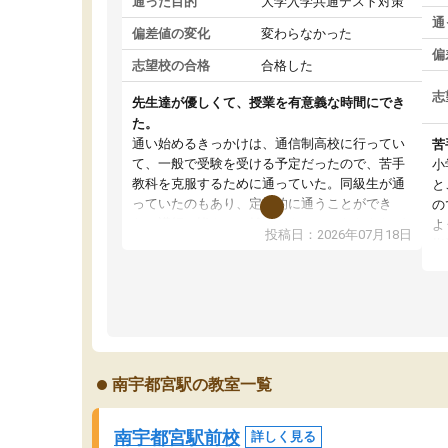
通った目的
大学入学共通テスト対策
通
偏差値の変化
変わらなかった
偏
志望校の合格
合格した
志
先生達が優しくて、授業を有意義な時間にでき
た。
通い始めるきっかけは、通信制高校に行ってい
苦
て、一般で受験を受ける予定だったので、苦手
小
教科を克服するために通っていた。同級生が通
と
っていたのもあり、定期的に通うことができ
の
た。講師の皆さんは雑談もさせていただきなが
よ
投稿日：2026年07月18日
らも、わかるまで親身に指導してくれていたお
指
かげで、かなり成績を伸ばすことができた。学
初
習の進路相談なども親身に聞いてくれたお陰
に
で、志望校も絞ることができ、結果的に指定校
普
推薦での受験とはなったが、WAMに通っていな
分
ければ、大切な友人や大学の教授と出会うこと
く
ができなかっため、非常に感謝している。
学
南宇都宮駅の教室一覧
見
わ
南宇都宮駅前校
詳しく見る