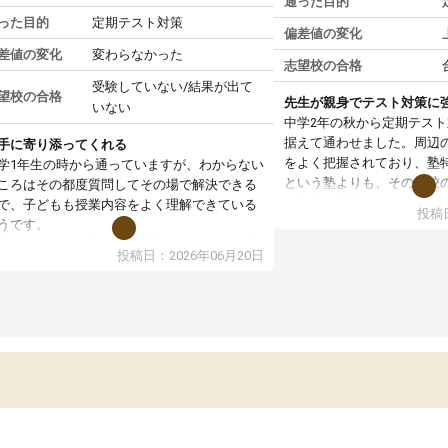
通った目的
った目的
定期テスト対策
偏差値の変化
差値の変化
変わらなかった
志望校の合格
受験していない/結果が出て
望校の合格
先生が親身でテスト対策に
いない
中学2年の秋から定期テス
据えて通わせました。周辺
手に寄り添ってくれる
をよく把握されており、塾
学1年生の時から通っていますが、わからない
という塾よりも、その学校
ころはその都度質問してその場で解決できる
効率的な指導をしていただ
で、子どもも授業内容をよく理解できている
投稿日
す。授業は先生1人に生徒2
うです。
が、解説と演習のバランス
導してくれる先生が毎回固定ではないので最
投稿日：2026年06月20日
にはとても合っていました。
は少し不安もありましたが、どの先生も丁寧
った苦手分析も取り入れて
しっかり教えてくださいます。
く復習ができたことも成績
段の教材にそって進めるだけでなく、苦手な
じています。講師の方々も
野は別プリントを用意して重点的に指導して
相談にも親身に乗ってくだ
れる点もありがたいです。
す。料金も個別指導として
校帰りで疲れている日でも嫌がる様子は1度も
通わせて本当に良かったで
せたことがないので、親としても安心して通
せることができています。