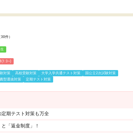
（30件）
人生
1:3~)
験対策
高校受験対策
大学入学共通テスト対策
国公立2次試験対策
薦型選抜対策
定期テスト対策
の定期テスト対策も万全
」と「返金制度」！