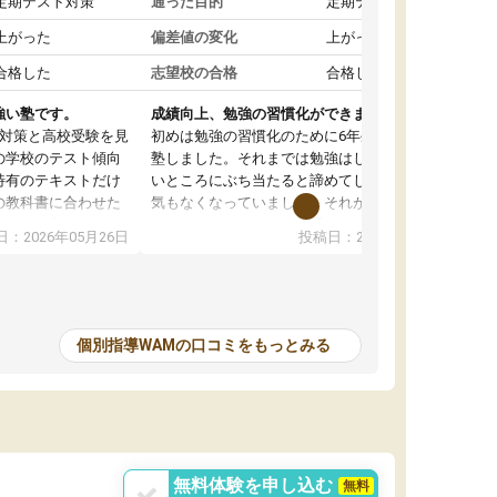
定期テスト対策
通った目的
定期テスト対策
上がった
偏差値の変化
上がった
合格した
志望校の合格
合格した
強い塾です。
成績向上、勉強の習慣化ができました！
ト対策と高校受験を見
初めは勉強の習慣化のために6年生の夏休みに入
の学校のテスト傾向
塾しました。それまでは勉強はしても分からな
特有のテキストだけ
いところにぶち当たると諦めてしまい勉強する
の教科書に合わせた
気もなくなっていました。それが入塾してから
けたのが良かったで
そんなことはなくなり、通うのも楽しんでいた
：2026年05月26日
投稿日：2026年03月07日
人のスタイルでした
ようです。講師の方も地元の人が多いので、勉
が絶妙で、うちの子
強の合間に「あの先生元気？体育祭見に行く
AIタブレットを使
ね」などのやり取りも楽しかったようです。中
いるようで、効率よ
学から始まる英語も不安でいっぱいでしたが、
向上に繋がったと感
WAMで勉強していたおかげで学年でも上位の成
個別指導WAMの口コミをもっとみる
親しみやすく、進路
績を残していました。当時、起立性調節障害で
さり感謝していま
苦しんでいましたが、WAMに通っていたお陰で
は比較的良心的で、
勉強も遅れることなくすみました。高校も無事
絡
す。
合格し、そこでも学年上位にいることができま
した。
無料体験を申し込む
無料