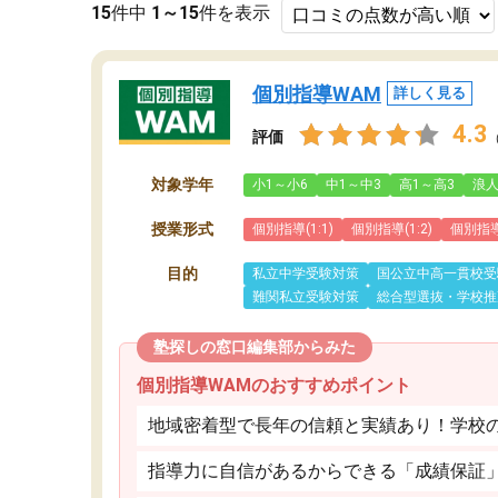
15
件中
1～15
件を表示
個別指導WAM
詳しく見る
4.3
評価
対象学年
小1～小6
中1～中3
高1～高3
浪
授業形式
個別指導(1:1)
個別指導(1:2)
個別指導(
目的
私立中学受験対策
国公立中高一貫校受
難関私立受験対策
総合型選抜・学校推
塾探しの窓口編集部からみた
個別指導WAMのおすすめポイント
地域密着型で長年の信頼と実績あり！学校
指導力に自信があるからできる「成績保証