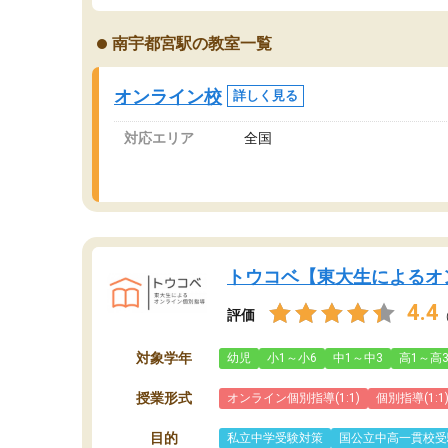
南宇都宮駅の教室一覧
オンライン校
詳しく見る
対応エリア
全国
トウコベ【東大生によるオ
4.4
評価
対象学年
幼児
小1～小6
中1～中3
高1～高
授業形式
オンライン個別指導(1:1)
個別指導(1:1
目的
私立中学受験対策
国公立中高一貫校受