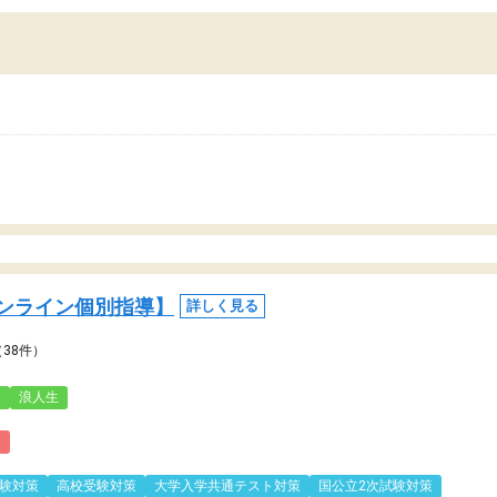
ンライン個別指導】
詳しく見る
（38件）
3
浪人生
)
験対策
高校受験対策
大学入学共通テスト対策
国公立2次試験対策