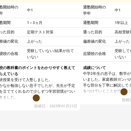
塾開始時の
通塾開始時の
中1
中1
年
学年
塾期間
1～3ヵ月
通塾期間
1年以上
った目的
定期テスト対策
通った目的
高校受験
差値の変化
上がった
偏差値の変化
上がった
受験していない/結果が出て
受験して
望校の合格
志望校の合格
いない
いない
校の教科書のポイントをわかりやすく教えて
成績について
中学2年生の息子は、数学
らえている
いました。家庭教師ガンバ
験授業を受けて入塾しました。
手な部分を丁寧に解説して
かなか勉強しない息子でしたが、先生が予定
をつけていくことができま
を立ててくれるので少しずつ学習習慣がつい
期テストの成績が10点以上
きました。
投稿日
ても喜んでいます。
ンラインで週に一度の受講ですが、指導が無
投稿日：2025年01月21日
日も予定表に基づいて勉強したり、LINEでわ
らないところを質問できるのでとても助かっ
います。