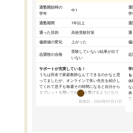
通塾開始時の
通
中1
学年
学
通塾期間
1年以上
通
通った目的
高校受験対策
通
偏差値の変化
上がった
偏
受験していない/結果が出て
志望校の合格
志
いない
サポートが充実している！
学
うちは田舎で家庭教師なんてできるのかなと思
も
ってましたが、オンラインで良い先生を紹介し
体
てくれて息子も毎週その時間になると自分から
な
タブレットを開いてzoomを繋げるようになり
表
ました！5科目なんでもOKなのもとても気に入
て
投稿日：2025年01月21日
っています
オ
成績もだいぶ下の方でしたが、通い始めて1年ほ
い
どだった今では平均点以上の科目が増えてきま
か
した！あと1年受験まであるので無料の週末教室
て
を使用しながら頑張って欲しいと思います！