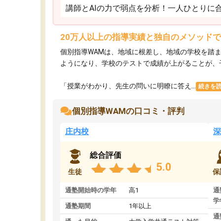
講師とAIの力で弱点を分析！一人ひとりに
20万人以上の指導実績と独自のメソッド
個別指導WAMは、地域に根差し、地域の学校を踏
ようになり、学校のテストで成績が上がることが、
「授業がわかり、先生の問いに明瞭に答え...
続きを
個別指導WAMの口コミ・評判
庄内校
深
総合評価
5.0
生徒
保
通塾開始時の学年
高1
通
学
通塾期間
1年以上
通