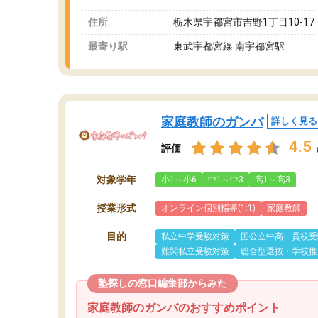
住所
栃木県宇都宮市吉野1丁目10-17
最寄り駅
東武宇都宮線 南宇都宮駅
家庭教師のガンバ
詳しく見る
4.5
評価
対象学年
小1～小6
中1～中3
高1～高3
授業形式
オンライン個別指導(1:1)
家庭教師
目的
私立中学受験対策
国公立中高一貫校受
難関私立受験対策
総合型選抜・学校推
塾探しの窓口編集部からみた
家庭教師のガンバのおすすめポイント