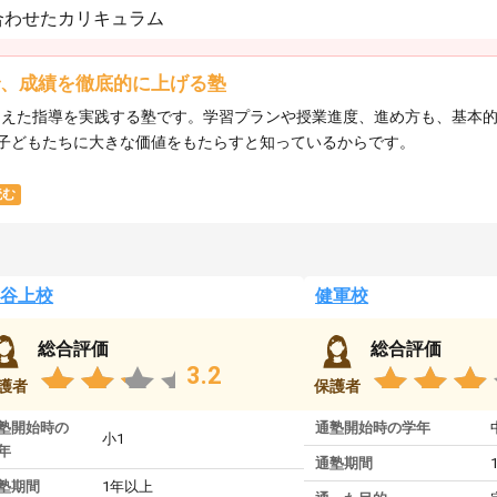
合わせたカリキュラム
で、成績を徹底的に上げる塾
まえた指導を実践する塾です。学習プランや授業進度、進め方も、基本
子どもたちに大きな価値をもたらすと知っているからです。
読む
谷上校
健軍校
総合評価
総合評価
3.2
護者
保護者
塾開始時の
通塾開始時の学年
小1
年
通塾期間
塾期間
1年以上