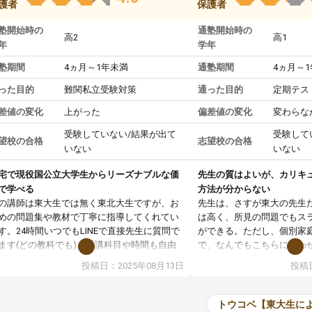
護者
保護者
塾開始時の
通塾開始時の
高2
高1
年
学年
塾期間
4ヵ月～1年未満
通塾期間
4ヵ月～
った目的
難関私立受験対策
通った目的
定期テス
差値の変化
上がった
偏差値の変化
変わらな
受験していない/結果が出て
受験して
望校の合格
志望校の合格
いない
いない
宅で現役国公立大学生からリーズナブルな価
先生の質はよいが、カリキ
で学べる
方法が分からない
の講師は東大生では無く東北大生ですが、お
先生は、さすが東大の先生
めの問題集や教材で丁寧に指導してくれてい
は高く、所見の問題でもス
す。24時間いつでもLINEで直接先生に質問で
ができる。ただし、個別家
ます(どの教科でも)。受講科目や時間も自由
で、なんでもこちらに合わ
決めれるので、個人に合った勉強ができると
のだが、具体的なカリキュ
投稿日：2025年08月13日
投稿日
います。カリキュラム相談みたいなのがあり
は、授業の先取り学習をす
有料)、受験までにどんなことをどんなスケジ
書を一緒に進めていくよう
ールでやっていくか相談したのですが、それ
いただいたが、1時間の時
トウコベ【東大生に