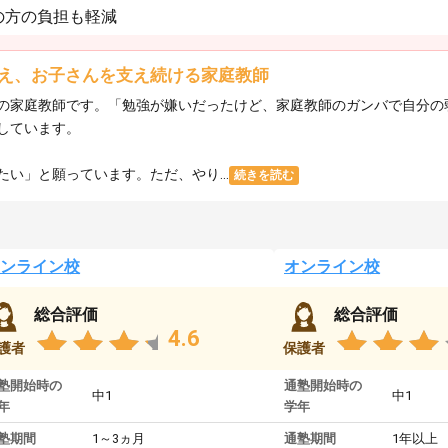
の方の負担も軽減
え、お子さんを支え続ける家庭教師
の家庭教師です。「勉強が嫌いだったけど、家庭教師のガンバで自分の
しています。
い」と願っています。ただ、やり...
続きを読む
ンライン校
オンライン校
総合評価
総合評価
4.6
護者
保護者
塾開始時の
通塾開始時の
中1
中1
年
学年
塾期間
1～3ヵ月
通塾期間
1年以上