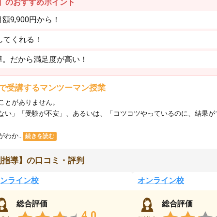
】のおすすめポイント
9,900円から！
してくれる！
導。だから満足度が高い！
で受講するマンツーマン授業
ことがありません。
ない」「受験が不安」、あるいは、「コツコツやっているのに、結果が
か...
続きを読む
別指導】の口コミ・評判
ンライン校
オンライン校
総合評価
総合評価
4.0