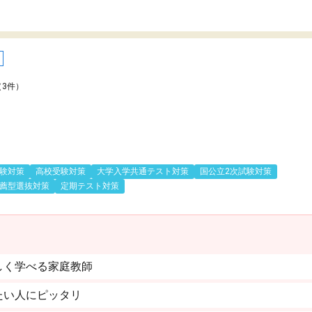
（3件）
験対策
高校受験対策
大学入学共通テスト対策
国公立2次試験対策
薦型選抜対策
定期テスト対策
しく学べる家庭教師
たい人にピッタリ