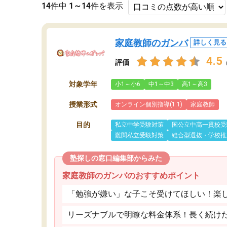
14
件中
1～14
件を表示
家庭教師のガンバ
詳しく見る
4.5
評価
対象学年
小1～小6
中1～中3
高1～高3
授業形式
オンライン個別指導(1:1)
家庭教師
目的
私立中学受験対策
国公立中高一貫校受
難関私立受験対策
総合型選抜・学校推
塾探しの窓口編集部からみた
家庭教師のガンバのおすすめポイント
「勉強が嫌い」な子こそ受けてほしい！楽
リーズナブルで明瞭な料金体系！長く続け