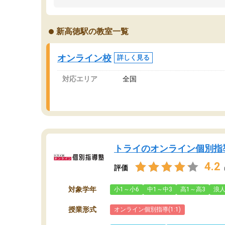
うちの子は、初回面談の講師の方で決定しまし
は
た。
内
出
新高徳駅の教室一覧
オンラインツールを使用した単語帳の共有があ
な
り宿題もそちらで出される形でした。
ま
2ヶ月で担当講師の方がお辞めになると言う事で
が
オンライン校
詳しく見る
講師変更の申し出があり、あまりに短期での変
更だった為、塾に通う事にして退会しました。
対応エリア
全国
遅れも取り戻せ、授業内容や講師の方は良かっ
たと思います。
トライのオンライン個別指
4.2
評価
対象学年
小1～小6
中1～中3
高1～高3
浪
授業形式
オンライン個別指導(1:1)