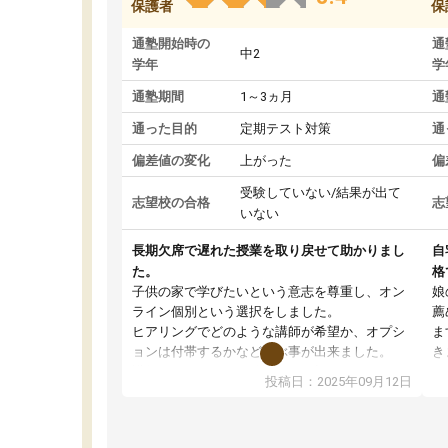
保護者
保
通塾開始時の
通
中2
学年
学
通塾期間
1～3ヵ月
通
通った目的
定期テスト対策
通
偏差値の変化
上がった
偏
受験していない/結果が出て
志望校の合格
志
いない
長期欠席で遅れた授業を取り戻せて助かりまし
自
た。
格
子供の家で学びたいという意志を尊重し、オン
娘
ライン個別という選択をしました。
薦
ヒアリングでどのような講師が希望か、オプシ
ま
ョンは付帯するかなど選ぶ事が出来ました。
き
講師とのマッチング後講師との初回ミーティン
に
投稿日：2025年09月12日
グを行い、その講師で良いか他の講師を希望す
思
るか子供との相性も見てから講師を決定する事
(
ができます。
ュ