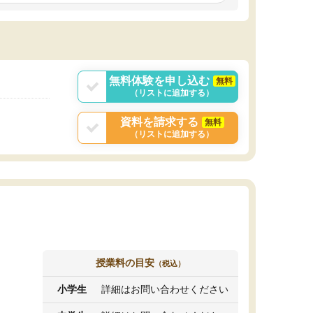
しいオリジナルのカリキュラムを提案してくれ
であれば自学自習で
ました。
1時間の代金がそれな
また24時間いつでもLINEで講師に相談できるの
用の仕方をしたかっ
で、深夜に家で勉強していて疑問や不安が生じ
これといった提案も
ても、直ぐに解消できたのは、大きなメリット
分からず辞めること
と感じました。
ていけない子にはい
無料体験を申し込む
無料
（リストに追加する）
資料を請求する
無料
（リストに追加する）
授業料の目安
（税込）
小学生
詳細はお問い合わせください