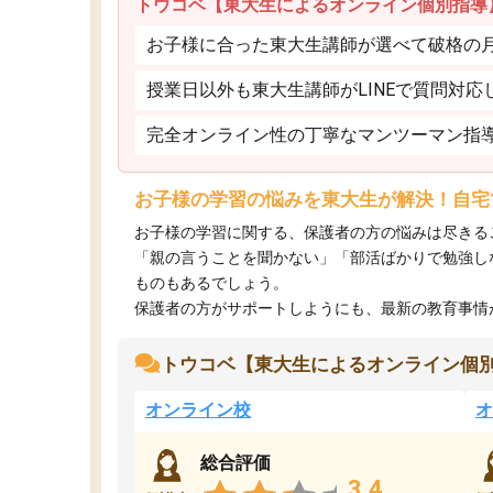
トウコベ【東大生によるオンライン個別指導
お子様に合った東大生講師が選べて破格の月額
授業日以外も東大生講師がLINEで質問対応
完全オンライン性の丁寧なマンツーマン指
お子様の学習の悩みを東大生が解決！自宅
お子様の学習に関する、保護者の方の悩みは尽きる
「親の言うことを聞かない」「部活ばかりで勉強し
ものもあるでしょう。
保護者の方がサポートしようにも、最新の教育事情がわ
トウコベ【東大生によるオンライン個
オンライン校
オ
総合評価
3.4