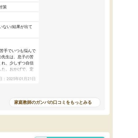
対策
いない/結果が出て
が苦手でいつも悩んで
の先生は、息子の苦
くれ、少しずつ自信
した。おかげで、定
アップし、本人もと
：2025年01月21日
家庭教師のガンバの口コミをもっとみる