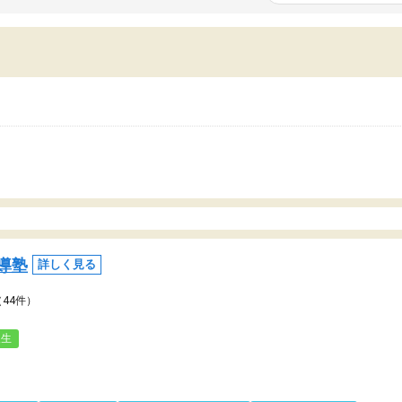
いまいち期待したものではなくふわっとした
範囲は限られており、それ
容でした。それでも明らかに本人のやる気も
進めて良いように思った。
ましたし、苦手科目が楽しくなってきたよう
りに高いため、有意義な利
ので、トウコベにお願いして良かったと思い
たが、大学生の先生からは
す。講師も合わなければチェンジできます
なく、上手い活用の仕方が
、娘は3科目ともずっと同じ先生です。
とした。学校の授業につい
いのかも。
導塾
詳しく見る
（44件）
人生