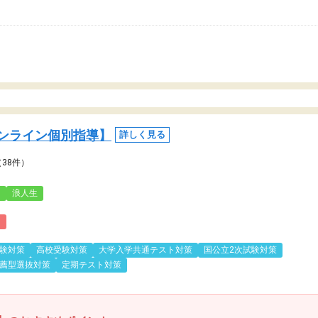
ンライン個別指導】
詳しく見る
（38件）
3
浪人生
)
験対策
高校受験対策
大学入学共通テスト対策
国公立2次試験対策
薦型選抜対策
定期テスト対策