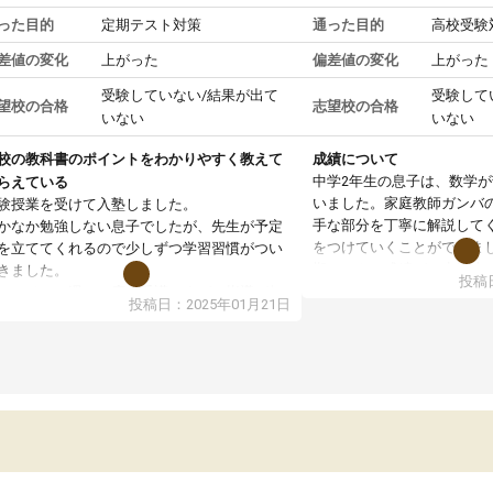
った目的
定期テスト対策
通った目的
高校受験
差値の変化
上がった
偏差値の変化
上がった
受験していない/結果が出て
受験して
望校の合格
志望校の合格
いない
いない
校の教科書のポイントをわかりやすく教えて
成績について
中学2年生の息子は、数学
らえている
いました。家庭教師ガンバ
験授業を受けて入塾しました。
手な部分を丁寧に解説して
かなか勉強しない息子でしたが、先生が予定
をつけていくことができま
を立ててくれるので少しずつ学習習慣がつい
期テストの成績が10点以上
きました。
投稿日
ても喜んでいます。
ンラインで週に一度の受講ですが、指導が無
投稿日：2025年01月21日
日も予定表に基づいて勉強したり、LINEでわ
らないところを質問できるのでとても助かっ
います。