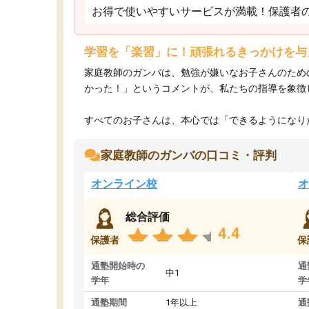
お得で使いやすいサービスが満載！保護者
学習を「楽習」に！頑張れるきっかけを与
家庭教師のガンバは、勉強が嫌いなお子さんのため
かった！」というコメントが、私たちの指導を象徴
すべてのお子さんは、本心では「できるようになりた
家庭教師のガンバの口コミ・評判
オンライン校
オ
総合評価
4.4
保護者
保
通塾開始時の
通
中1
学年
学
通塾期間
1年以上
通