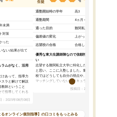
生徒
通塾開始時の学年
高3
通塾期間
4ヵ月～1年未満
1年未満
通った目的
難関私立受験対策
ト対策
偏差値の変化
上がった
かった
志望校の合格
合格した
いない/結果が出て
優秀な東大生講師陣なので信頼性や安心感が高
い
志望する難関私立大学に特化した準備をしたい
ュラムがなく、活用
と思い、ここに入塾しました。集団指導の予備
校ではどうしても自分の弱点や、志望校対策に
だけあって、指導力
マッチングしていないカリキュラムに不安を感
ラスラと解けて解説
じたからです。
庭教師ということ
投稿日：2024年02月19日
また受験のノウハウを蓄積している優秀な東大
せて指導してくれる
生講師陣をそろえていることや、完全オンライ
ラムがない。当方
：2025年08月08日
ン制というのも、ここを選んだ重要なポイント
るため、学校の教科
です。実際に入塾してみると、きめ細かいマン
な形で活用をさせて
ツーマン指導によって、自分の志望校にふさわ
間を使って進められる
よるオンライン個別指導】の口コミをもっとみる