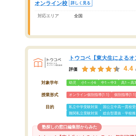
オンライン校
詳しく見る
対応エリア
全国
トウコベ【東大生によるオ
4.4
評価
対象学年
幼児
小1～小6
中1～中3
高1～高
授業形式
オンライン個別指導(1:1)
個別指導(1:1
目的
私立中学受験対策
国公立中高一貫校受
難関私立受験対策
総合型選抜・学校推
塾探しの窓口編集部からみた