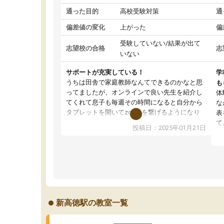
通った目的
高校受験対策
通
偏差値の変化
上がった
偏
受験していない/結果が出て
志望校の合格
志
いない
サポートが充実している！
学
うちは田舎で家庭教師なんてできるのかなと思
も
ってましたが、オンラインで良い先生を紹介し
体
てくれて息子も毎週その時間になると自分から
な
タブレットを開いてzoomを繋げるようになり
表
ました！5科目なんでもOKなのもとても気に入
て
投稿日：2025年01月21日
っています
オ
成績もだいぶ下の方でしたが、通い始めて1年ほ
い
どだった今では平均点以上の科目が増えてきま
か
した！あと1年受験まであるので無料の週末教室
て
を使用しながら頑張って欲しいと思います！
新高徳駅の教室一覧