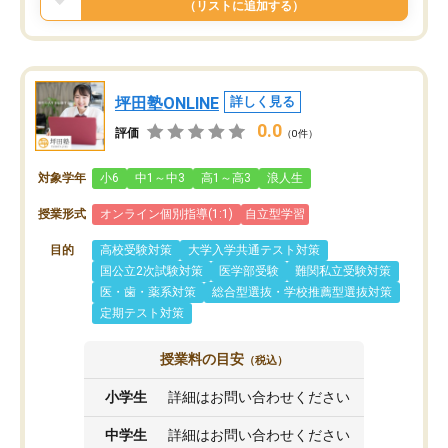
（リストに追加する）
坪田塾ONLINE
詳しく見る
0.0
評価
（0件）
対象学年
小6
中1～中3
高1～高3
浪人生
授業形式
オンライン個別指導(1:1)
自立型学習
目的
高校受験対策
大学入学共通テスト対策
国公立2次試験対策
医学部受験
難関私立受験対策
医・歯・薬系対策
総合型選抜・学校推薦型選抜対策
定期テスト対策
授業料の目安
（税込）
小学生
詳細はお問い合わせください
中学生
詳細はお問い合わせください