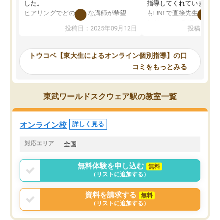
した。
指導してくれています。2
ヒアリングでどのような講師が希望
もLINEで直接先生に質問
か、オプションは付帯するかなど選ぶ
教科でも)。受講科目や
投稿日：2025年09月12日
投稿日：20
事が出来ました。
めれるので、個人に合っ
講師とのマッチング後講師との初回ミ
ると思います。カリキュ
ーティングを行い、その講師で良いか
いなのがあり(有料)、受
トウコベ【東大生によるオンライン個別指導】の口
他の講師を希望するか子供との相性も
ことをどんなスケジュー
コミをもっとみる
見てから講師を決定する事ができま
くか相談したのですが、
す。
ち期待したものではなく
うちの子は、初回面談の講師の方で決
内容でした。それでも明
東武ワールドスクウェア駅の教室一覧
定しました。
やる気も出ましたし、苦
くなってきたようなので
オンラインツールを使用した単語帳の
お願いして良かったと思
オンライン校
詳しく見る
共有があり宿題もそちらで出される形
も合わなければチェンジ
でした。
娘は3科目ともずっと同
対応エリア
全国
2ヶ月で担当講師の方がお辞めになると
言う事で講師変更の申し出があり、あ
無料体験を申し込む
無料
まりに短期での変更だった為、塾に通
（リストに追加する）
う事にして退会しました。遅れも取り
戻せ、授業内容や講師の方は良かった
資料を請求する
無料
と思います。
（リストに追加する）