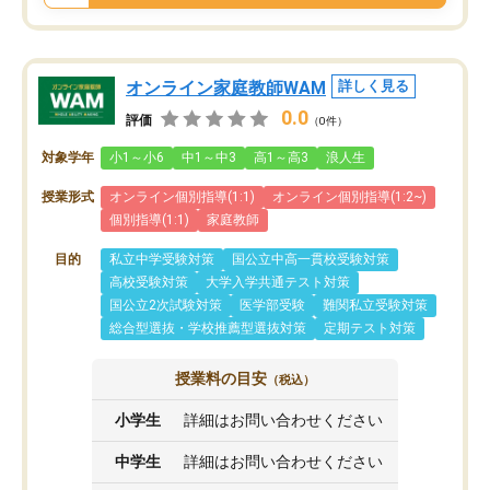
オンライン家庭教師WAM
詳しく見る
0.0
評価
（0件）
対象学年
小1～小6
中1～中3
高1～高3
浪人生
授業形式
オンライン個別指導(1:1)
オンライン個別指導(1:2~)
個別指導(1:1)
家庭教師
目的
私立中学受験対策
国公立中高一貫校受験対策
高校受験対策
大学入学共通テスト対策
国公立2次試験対策
医学部受験
難関私立受験対策
総合型選抜・学校推薦型選抜対策
定期テスト対策
授業料の目安
（税込）
小学生
詳細はお問い合わせください
中学生
詳細はお問い合わせください