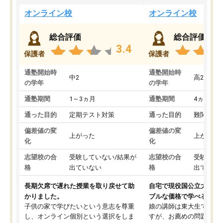
オンライン校
オンライン校
総合評価
総合評価
3.4
保護者
保護者
通塾開始時
通塾開始時
中2
高2
の学年
の学年
通塾期間
1～3ヵ月
通塾期間
4ヵ月～1
通った目的
定期テスト対策
通った目的
難関私立
偏差値の変
偏差値の変
上がった
上がった
化
化
志望校の合
受験していない/結果が
志望校の合
受験して
格
出ていない
格
出ていな
長期欠席で遅れた授業を取り戻せて助
自宅で現役国公立大学生
かりました。
ブルな価格で学べる
子供の家で学びたいという意志を尊重
娘の講師は東大生では無
し、オンライン個別という選択をしま
すが、お薦めの問題集や