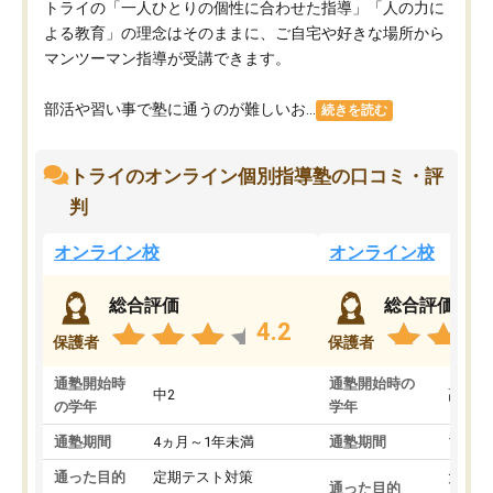
トライの「一人ひとりの個性に合わせた指導」「人の力に
よる教育」の理念はそのままに、ご自宅や好きな場所から
マンツーマン指導が受講できます。
部活や習い事で塾に通うのが難しいお...
続きを読む
トライのオンライン個別指導塾の口コミ・評
判
オンライン校
オンライン校
総合評価
総合評価
4.2
保護者
保護者
通塾開始時
通塾開始時の
中2
高3
の学年
学年
通塾期間
4ヵ月～1年未満
通塾期間
1～3
通った目的
定期テスト対策
大学入
通った目的