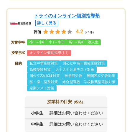
トライのオンライン個別指導塾
詳しく見る
4.2
評価
（44件）
対象学年
小1～小6
中1～中3
高1～高3
浪人生
授業形式
オンライン個別指導(1:1)
目的
私立中学受験対策
国公立中高一貫校受験対策
高校受験対策
大学入学共通テスト対策
国公立2次試験対策
医学部受験
難関私立受験対策
医・歯・薬系対策
総合型選抜・学校推薦型選抜対策
定期テスト対策
授業料の目安
（税込）
小学生
詳細はお問い合わせください
中学生
詳細はお問い合わせください