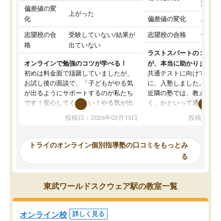
対策
偏差値の変
上がった
化
偏差値の変化
上がっ
志望校の合
受験していない/結果が
志望校の合格
合格し
格
出ていない
ラストスパートの１か月
オンラインで勉強のコツが学べる！
が、本当に助かりました
初めは料金面で躊躇していましたが、
共通テストに向けての追
お試し後の面談で、「子どもがやる気
に、入塾しました。田舎
が出るようにサポートするのが私たち
近隣の塾では、教えても
です！安心してください！やる気が出
く、かといって通うには
ないのは私たち講師の責任です」と言
が、トライならオンライ
投稿日：2026年03月13日
投稿日：20
ってくださり、確かに！と考えて、思
可能なので本当に助かり
い切って入塾しました。英語が苦手だ
テストの内容重視でした
ったんですが、学生の先生から学ぶこ
らないところをピンポイ
トライのオンライン個別指導塾の口コミをもっとみ
とで、勉強のコツみたいなものをつか
頂いて、とてもわかりや
る
み、徐々に成績が上がったらいいなと
していました。一生を左
思っていました。何が今足りないのか
スト、多少お金がかかっ
を的確に指導いただき、子どももびっ
思い切って入塾してよか
東武ワールドスクウェア駅の教室一覧
くりするほど楽しんでやる気を持って
塾を受けています。狙い通り、少しず
つ成績も上がり、苦手意識も無くなっ
オンライン校
詳しく見る