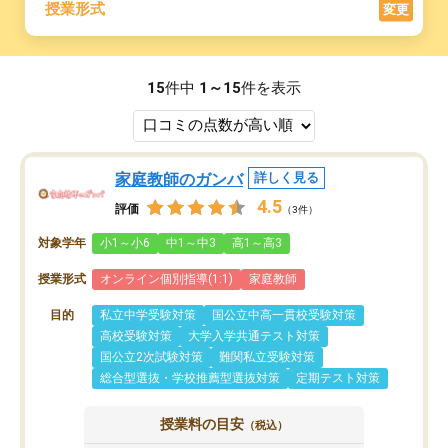
授業形式
変更
15
件中
1～15
件を表示
家庭教師のガンバ
詳しく見る
4.5
評価
（3件）
対象学年
小1～小6
中1～中3
高1～高3
授業形式
オンライン個別指導(1:1)
家庭教師
目的
私立中学受験対策
国公立中高一貫校受験対策
高校受験対策
大学入学共通テスト対策
国公立2次試験対策
難関私立受験対策
総合型選抜・学校推薦型選抜対策
定期テスト対策
授業料の目安
（税込）