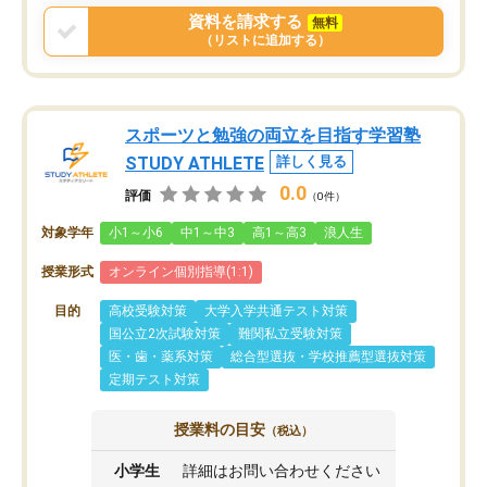
資料を請求する
無料
（リストに追加する）
スポーツと勉強の両立を目指す学習塾
STUDY ATHLETE
詳しく見る
0.0
評価
（0件）
対象学年
小1～小6
中1～中3
高1～高3
浪人生
授業形式
オンライン個別指導(1:1)
目的
高校受験対策
大学入学共通テスト対策
国公立2次試験対策
難関私立受験対策
医・歯・薬系対策
総合型選抜・学校推薦型選抜対策
定期テスト対策
授業料の目安
（税込）
小学生
詳細はお問い合わせください