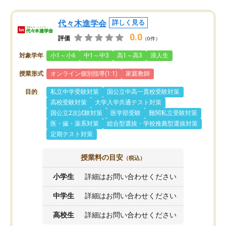
代々木進学会
詳しく見る
0.0
評価
（0件）
対象学年
小1～小6
中1～中3
高1～高3
浪人生
授業形式
オンライン個別指導(1:1)
家庭教師
目的
私立中学受験対策
国公立中高一貫校受験対策
高校受験対策
大学入学共通テスト対策
国公立2次試験対策
医学部受験
難関私立受験対策
医・歯・薬系対策
総合型選抜・学校推薦型選抜対策
定期テスト対策
授業料の目安
（税込）
小学生
詳細はお問い合わせください
中学生
詳細はお問い合わせください
高校生
詳細はお問い合わせください