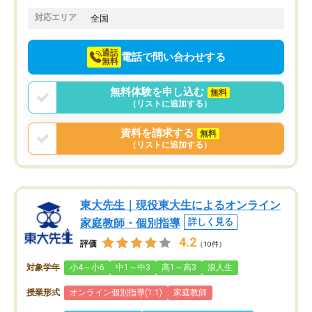
てきたので、さらに苦手な数学も追加
でお願いしました。来年の高校受験に
対応エリア
全国
向けて頑張っています。
通話
電話で問い合わせする
無料
無料体験を申し込む
無料
（リストに追加する）
資料を請求する
無料
（リストに追加する）
東大先生｜現役東大生によるオンライン
家庭教師・個別指導
詳しく見る
4.2
評価
（10件）
対象学年
小4～小6
中1～中3
高1～高3
浪人生
授業形式
オンライン個別指導(1:1)
家庭教師