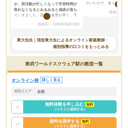
でいたので、違うアプロ
が、部活動が忙しくなって学習時間が
考えて入りました。地元
取れなくなるとみるみると成績が落ち
投稿日：20
で、当初は模試でD判定
ていきました。高校の進度が早く、子
していたのですが、やは
供も家に帰って勉強の話すると嫌な反
投稿日：2026年06月26日
験勉強に詳しく、先生か
応を示します。東大先生にお願いして
受け合格できました。ま
からは効率的な計画を先生が立ててく
自習室が毎日使えていつ
れるので、親としても安心です。毎日
東大先生｜現役東大生によるオンライン家庭教師・
るのが心強かったようで
使える自習室とかもあり、わからない
個別指導の口コミをもっとみる
謝です。
ところがあれば先生が回答してくれる
のも重宝しています。
東武ワールドスクウェア駅の教室一覧
オンライン校
詳しく見る
対応エリア
全国
無料体験を申し込む
無料
（リストに追加する）
資料を請求する
無料
（リストに追加する）