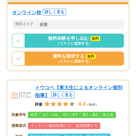
オンライン校
詳しく見る
対応エリア
全国
無料体験を申し込む
無料
（リストに追加する）
資料を請求する
無料
（リストに追加する）
トウコベ【東大生によるオンライン個別
指導】
詳しく見る
4.4
評価
（38件）
対象学年
幼児
小1～小6
中1～中3
高1～高3
浪人生
授業形式
オンライン個別指導(1:1)
個別指導(1:1)