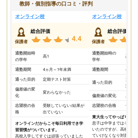
教師・個別指導の口コミ・評判
オンライン校
オンライン校
総合評価
総合評価
4.4
保護者
保護者
通塾開始時
通塾開始時の
高1
高3
の学年
学年
通塾期間
4ヵ月～1年未満
通塾期間
4ヵ月
通った目的
定期テスト対策
大学入
通った目的
対策
偏差値の変
変わらなかった
化
偏差値の変化
上がっ
志望校の合
受験していない/結果が
志望校の合格
合格し
格
出ていない
東大生ってやっぱりすご
息子は中学まではそこそ
オンラインだからこそ毎日利用でき学
いたのですが、高校に入
習習慣がついています。
ていけなくなり対面の塾
高校入学してすぐは頑張っていました