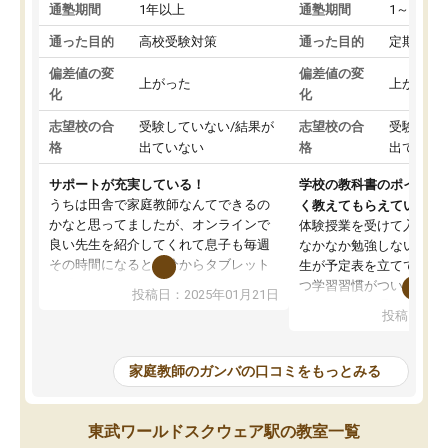
通塾期間
1年以上
通塾期間
1～3ヵ月
通った目的
高校受験対策
通った目的
定期テス
偏差値の変
偏差値の変
上がった
上がった
化
化
志望校の合
受験していない/結果が
志望校の合
受験して
格
出ていない
格
出ていな
サポートが充実している！
学校の教科書のポイント
うちは田舎で家庭教師なんてできるの
く教えてもらえている
かなと思ってましたが、オンラインで
体験授業を受けて入塾し
良い先生を紹介してくれて息子も毎週
なかなか勉強しない息子
その時間になると自分からタブレット
生が予定表を立ててくれ
を開いてzoomを繋げるようになりまし
つ学習習慣がついてきま
投稿日：2025年01月21日
た！5科目なんでもOKなのもとても気
オンラインで週に一度の
投稿日：20
に入っています
指導が無い日も予定表に
成績もだいぶ下の方でしたが、通い始
したり、LINEでわから
めて1年ほどだった今では平均点以上の
問できるのでとても助か
家庭教師のガンバの口コミをもっとみる
科目が増えてきました！あと1年受験ま
であるので無料の週末教室を使用しな
がら頑張って欲しいと思います！
東武ワールドスクウェア駅の教室一覧