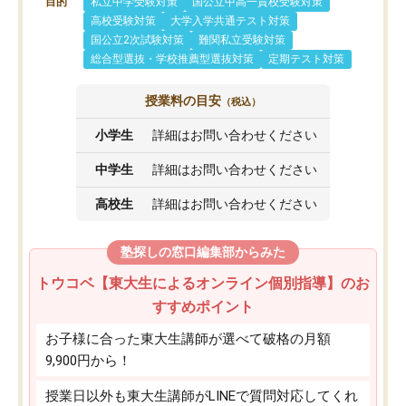
目的
私立中学受験対策
国公立中高一貫校受験対策
高校受験対策
大学入学共通テスト対策
国公立2次試験対策
難関私立受験対策
総合型選抜・学校推薦型選抜対策
定期テスト対策
授業料の目安
（税込）
小学生
詳細はお問い合わせください
中学生
詳細はお問い合わせください
高校生
詳細はお問い合わせください
塾探しの窓口編集部からみた
トウコベ【東大生によるオンライン個別指導】のお
すすめポイント
お子様に合った東大生講師が選べて破格の月額
9,900円から！
授業日以外も東大生講師がLINEで質問対応してくれ