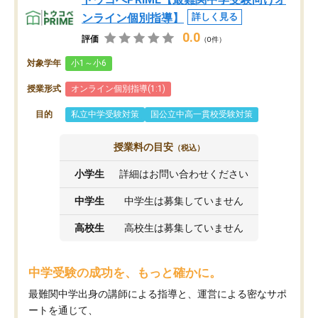
ンライン個別指導】
詳しく見る
0.0
評価
（0件）
対象学年
小1～小6
授業形式
オンライン個別指導(1:1)
目的
私立中学受験対策
国公立中高一貫校受験対策
授業料の目安
（税込）
小学生
詳細はお問い合わせください
中学生
中学生は募集していません
高校生
高校生は募集していません
中学受験の成功を、もっと確かに。
最難関中学出身の講師による指導と、運営による密なサポ
ートを通じて、