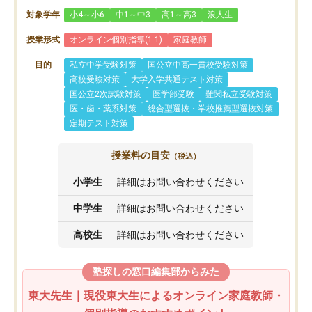
対象学年
小4～小6
中1～中3
高1～高3
浪人生
授業形式
オンライン個別指導(1:1)
家庭教師
目的
私立中学受験対策
国公立中高一貫校受験対策
高校受験対策
大学入学共通テスト対策
国公立2次試験対策
医学部受験
難関私立受験対策
医・歯・薬系対策
総合型選抜・学校推薦型選抜対策
定期テスト対策
授業料の目安
（税込）
小学生
詳細はお問い合わせください
中学生
詳細はお問い合わせください
高校生
詳細はお問い合わせください
塾探しの窓口編集部からみた
東大先生｜現役東大生によるオンライン家庭教師・