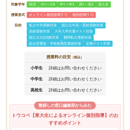
対象学年
幼児
小1～小6
中1～中3
高1～高3
浪人生
授業形式
オンライン個別指導(1:1)
個別指導(1:1)
目的
私立中学受験対策
国公立中高一貫校受験対策
高校受験対策
大学入学共通テスト対策
国公立2次試験対策
難関私立受験対策
総合型選抜・学校推薦型選抜対策
定期テスト対策
授業料の目安
（税込）
小学生
詳細はお問い合わせください
中学生
詳細はお問い合わせください
高校生
詳細はお問い合わせください
塾探しの窓口編集部からみた
トウコベ【東大生によるオンライン個別指導】のお
すすめポイント