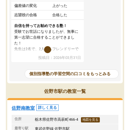
偏差値の変化
上がった
志望校の合格
合格した
自信を持ってお勧めできる塾！
受験でお世話になりましたが、無事に
第一志望に合格することができまし
た！
先生は2名で、2人ともフレンドリーで
優しいです！分からないところも質問
投稿日：2026年03月31日
しやすく、苦手分野をしっかり克服す
ることができました。
季節ごとの春季・夏季・冬季講習はも
個別指導塾の学習空間の口コミをもっとみる
ちろん、受験生専用の特別講習も充実
しています。最後までモチベーション
を維持して頑張れたのは、この塾のお
佐野市駅の教室一覧
かげです。自信を持っておすすめでき
る塾です！
佐野南教室
詳しく見る
住所
栃木県佐野市高萩町466-4
地図を見る
最寄り駅
東武佐野線 佐野市駅