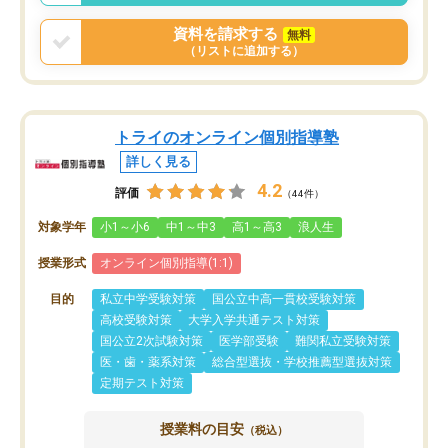
う事にして退会しました。遅れも取り
戻せ、授業内容や講師の方は良かった
資料を請求する
無料
と思います。
（リストに追加する）
トライのオンライン個別指導塾
詳しく見る
4.2
評価
（44件）
対象学年
小1～小6
中1～中3
高1～高3
浪人生
授業形式
オンライン個別指導(1:1)
目的
私立中学受験対策
国公立中高一貫校受験対策
高校受験対策
大学入学共通テスト対策
国公立2次試験対策
医学部受験
難関私立受験対策
医・歯・薬系対策
総合型選抜・学校推薦型選抜対策
定期テスト対策
授業料の目安
（税込）