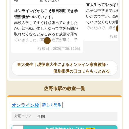
格
出ていない
東大生ってやっぱりすご
息子は中学まではそこそ
オンラインだからこそ毎日利用でき学
いたのですが、高校に入
習習慣がついています。
ていけなくなり対面の塾
高校入学してすぐは頑張っていました
でいたので、違うアプロ
が、部活動が忙しくなって学習時間が
考えて入りました。地元
取れなくなるとみるみると成績が落ち
投稿日：20
で、当初は模試でD判定
ていきました。高校の進度が早く、子
していたのですが、やは
供も家に帰って勉強の話すると嫌な反
投稿日：2026年06月26日
験勉強に詳しく、先生か
応を示します。東大先生にお願いして
受け合格できました。ま
からは効率的な計画を先生が立ててく
自習室が毎日使えていつ
れるので、親としても安心です。毎日
東大先生｜現役東大生によるオンライン家庭教師・
るのが心強かったようで
使える自習室とかもあり、わからない
個別指導の口コミをもっとみる
謝です。
ところがあれば先生が回答してくれる
のも重宝しています。
佐野市駅の教室一覧
オンライン校
詳しく見る
対応エリア
全国