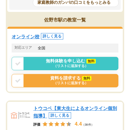
めて1年ほどだった今では平均点以上の
問できるのでとても助か
家庭教師のガンバの口コミをもっとみる
科目が増えてきました！あと1年受験ま
であるので無料の週末教室を使用しな
がら頑張って欲しいと思います！
佐野市駅の教室一覧
オンライン校
詳しく見る
対応エリア
全国
無料体験を申し込む
無料
（リストに追加する）
資料を請求する
無料
（リストに追加する）
トウコベ【東大生によるオンライン個別
指導】
詳しく見る
4.4
評価
（38件）