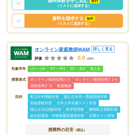
無料体験を申し込む
無料
（リストに追加する）
資料を請求する
無料
（リストに追加する）
オンライン家庭教師WAM
詳しく見る
0.0
評価
（0件）
対象学年
小1～小6
中1～中3
高1～高3
浪人生
授業形式
オンライン個別指導(1:1)
オンライン個別指導(1:2~)
個別指導(1:1)
家庭教師
目的
私立中学受験対策
国公立中高一貫校受験対策
高校受験対策
大学入学共通テスト対策
国公立2次試験対策
医学部受験
難関私立受験対策
総合型選抜・学校推薦型選抜対策
定期テスト対策
授業料の目安
（税込）