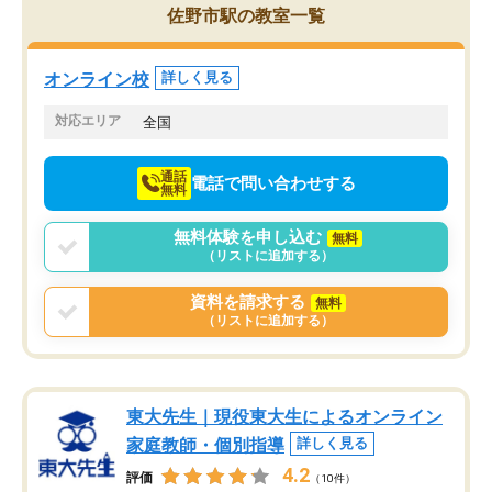
を的確に指導いただき、子どももびっ
思い切って入塾してよか
佐野市駅の教室一覧
くりするほど楽しんでやる気を持って
塾を受けています。狙い通り、少しず
つ成績も上がり、苦手意識も無くなっ
オンライン校
詳しく見る
てきたので、さらに苦手な数学も追加
でお願いしました。来年の高校受験に
対応エリア
全国
向けて頑張っています。
通話
電話で問い合わせする
無料
無料体験を申し込む
無料
（リストに追加する）
資料を請求する
無料
（リストに追加する）
東大先生｜現役東大生によるオンライン
家庭教師・個別指導
詳しく見る
4.2
評価
（10件）