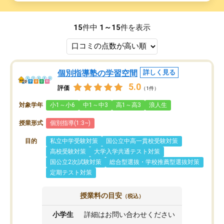
15
件中
1～15
件を表示
個別指導塾の学習空間
詳しく見る
5.0
評価
（1件）
対象学年
小1～小6
中1～中3
高1～高3
浪人生
授業形式
個別指導(1:3~)
目的
私立中学受験対策
国公立中高一貫校受験対策
高校受験対策
大学入学共通テスト対策
国公立2次試験対策
総合型選抜・学校推薦型選抜対策
定期テスト対策
授業料の目安
（税込）
小学生
詳細はお問い合わせください