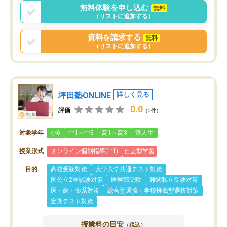
無料体験を申し込む
無料
（リストに追加する）
資料を請求する
無料
（リストに追加する）
坪田塾ONLINE
詳しく見る
0.0
評価
（0件）
対象学年
小6
中1～中3
高1～高3
浪人生
授業形式
オンライン個別指導(1:1)
自立型学習
目的
高校受験対策
大学入学共通テスト対策
国公立2次試験対策
医学部受験
難関私立受験対策
医・歯・薬系対策
総合型選抜・学校推薦型選抜対策
定期テスト対策
授業料の目安
（税込）