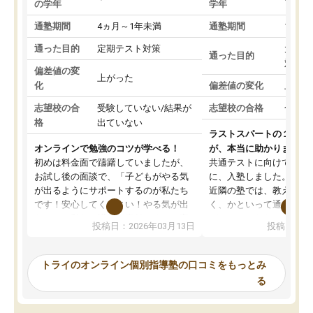
の学年
学年
通塾期間
4ヵ月～1年未満
通塾期間
1～3
通った目的
定期テスト対策
大学入
通った目的
対策
偏差値の変
上がった
化
偏差値の変化
上がっ
志望校の合
受験していない/結果が
志望校の合格
合格し
格
出ていない
ラストスパートの１か月
オンラインで勉強のコツが学べる！
が、本当に助かりました
初めは料金面で躊躇していましたが、
共通テストに向けての追
お試し後の面談で、「子どもがやる気
に、入塾しました。田舎
が出るようにサポートするのが私たち
近隣の塾では、教えても
です！安心してください！やる気が出
く、かといって通うには
ないのは私たち講師の責任です」と言
が、トライならオンライ
投稿日：2026年03月13日
投稿日：20
ってくださり、確かに！と考えて、思
可能なので本当に助かり
い切って入塾しました。英語が苦手だ
テストの内容重視でした
ったんですが、学生の先生から学ぶこ
らないところをピンポイ
トライのオンライン個別指導塾の口コミをもっとみ
とで、勉強のコツみたいなものをつか
頂いて、とてもわかりや
る
み、徐々に成績が上がったらいいなと
していました。一生を左
思っていました。何が今足りないのか
スト、多少お金がかかっ