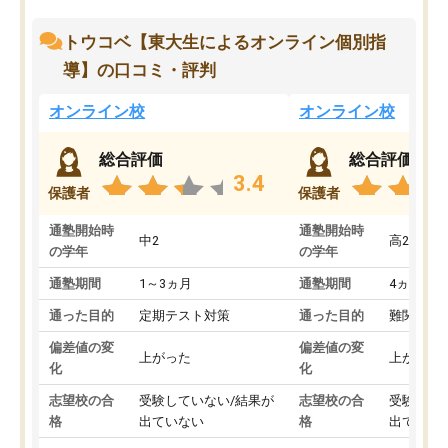
トウコベ【東大生によるオンライン個別指
導】の口コミ・評判
オンライン校
オンライン校
総合評価
総合評価
3.4
保護者
保護者
通塾開始時
通塾開始時
中2
高2
の学年
の学年
通塾期間
1～3ヵ月
通塾期間
4ヵ月～1
通った目的
定期テスト対策
通った目的
難関私立
偏差値の変
偏差値の変
上がった
上がった
化
化
志望校の合
受験していない/結果が
志望校の合
受験して
格
出ていない
格
出ていな