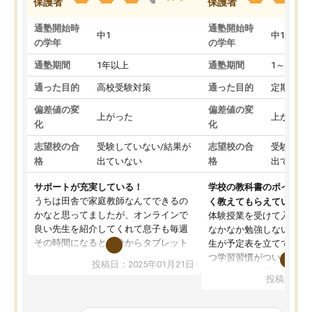
保護者
保護者
通塾開始時
通塾開始時
中1
中1
の学年
の学年
通塾期間
1年以上
通塾期間
1～3ヵ月
通った目的
高校受験対策
通った目的
定期テス
偏差値の変
偏差値の変
上がった
上がった
化
化
志望校の合
受験していない/結果が
志望校の合
受験して
格
出ていない
格
出ていな
サポートが充実している！
学校の教科書のポイント
うちは田舎で家庭教師なんてできるの
く教えてもらえている
かなと思ってましたが、オンラインで
体験授業を受けて入塾し
良い先生を紹介してくれて息子も毎週
なかなか勉強しない息子
その時間になると自分からタブレット
生が予定表を立ててくれ
を開いてzoomを繋げるようになりまし
つ学習習慣がついてきま
投稿日：2025年01月21日
た！5科目なんでもOKなのもとても気
オンラインで週に一度の
投稿日：20
に入っています
指導が無い日も予定表に
成績もだいぶ下の方でしたが、通い始
したり、LINEでわから