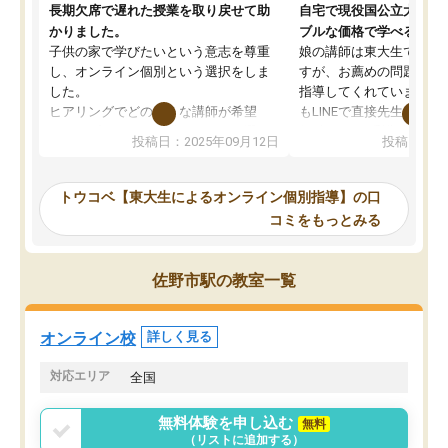
長期欠席で遅れた授業を取り戻せて助
自宅で現役国公立大学生
かりました。
ブルな価格で学べる
子供の家で学びたいという意志を尊重
娘の講師は東大生では無
し、オンライン個別という選択をしま
すが、お薦めの問題集や
した。
指導してくれています。2
ヒアリングでどのような講師が希望
もLINEで直接先生に質問
か、オプションは付帯するかなど選ぶ
教科でも)。受講科目や
投稿日：2025年09月12日
投稿日：20
事が出来ました。
めれるので、個人に合っ
講師とのマッチング後講師との初回ミ
ると思います。カリキュ
ーティングを行い、その講師で良いか
いなのがあり(有料)、受
トウコベ【東大生によるオンライン個別指導】の口
他の講師を希望するか子供との相性も
ことをどんなスケジュー
コミをもっとみる
見てから講師を決定する事ができま
くか相談したのですが、
す。
ち期待したものではなく
うちの子は、初回面談の講師の方で決
内容でした。それでも明
佐野市駅の教室一覧
定しました。
やる気も出ましたし、苦
くなってきたようなので
オンラインツールを使用した単語帳の
お願いして良かったと思
オンライン校
詳しく見る
共有があり宿題もそちらで出される形
も合わなければチェンジ
でした。
娘は3科目ともずっと同
対応エリア
全国
2ヶ月で担当講師の方がお辞めになると
言う事で講師変更の申し出があり、あ
無料体験を申し込む
無料
まりに短期での変更だった為、塾に通
（リストに追加する）