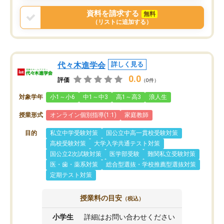
資料を請求する
無料
（リストに追加する）
代々木進学会
詳しく見る
0.0
評価
（0件）
対象学年
小1～小6
中1～中3
高1～高3
浪人生
授業形式
オンライン個別指導(1:1)
家庭教師
目的
私立中学受験対策
国公立中高一貫校受験対策
高校受験対策
大学入学共通テスト対策
国公立2次試験対策
医学部受験
難関私立受験対策
医・歯・薬系対策
総合型選抜・学校推薦型選抜対策
定期テスト対策
授業料の目安
（税込）
小学生
詳細はお問い合わせください