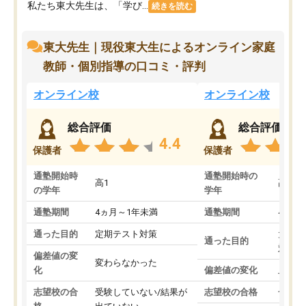
私たち東大先生は、「学び...
続きを読む
東大先生｜現役東大生によるオンライン家庭
教師・個別指導の口コミ・評判
オンライン校
オンライン校
総合評価
総合評価
4.4
保護者
保護者
通塾開始時
通塾開始時の
高1
高3
の学年
学年
通塾期間
4ヵ月～1年未満
通塾期間
4ヵ月
通った目的
定期テスト対策
大学入
通った目的
対策
偏差値の変
変わらなかった
化
偏差値の変化
上がっ
志望校の合
受験していない/結果が
志望校の合格
合格し