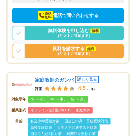
通話
電話で問い合わせする
無料
無料体験を申し込む
無料
（リストに追加する）
資料を請求する
無料
（リストに追加する）
家庭教師のガンバ
詳しく見る
4.5
評価
（3件）
対象学年
小1～小6
中1～中3
高1～高3
授業形式
オンライン個別指導(1:1)
家庭教師
目的
私立中学受験対策
国公立中高一貫校受験対策
高校受験対策
大学入学共通テスト対策
国公立2次試験対策
難関私立受験対策