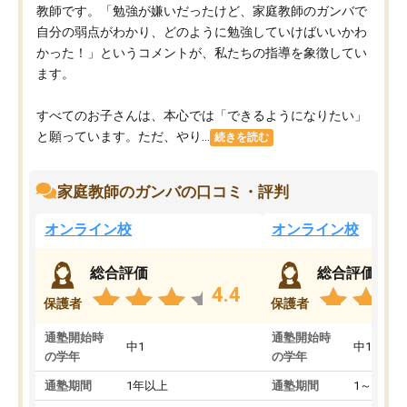
教師です。「勉強が嫌いだったけど、家庭教師のガンバで
自分の弱点がわかり、どのように勉強していけばいいかわ
かった！」というコメントが、私たちの指導を象徴してい
ます。
すべてのお子さんは、本心では「できるようになりたい」
と願っています。ただ、やり...
続きを読む
家庭教師のガンバの口コミ・評判
オンライン校
オンライン校
総合評価
総合評価
4.4
保護者
保護者
通塾開始時
通塾開始時
中1
中1
の学年
の学年
通塾期間
1年以上
通塾期間
1～3ヵ月