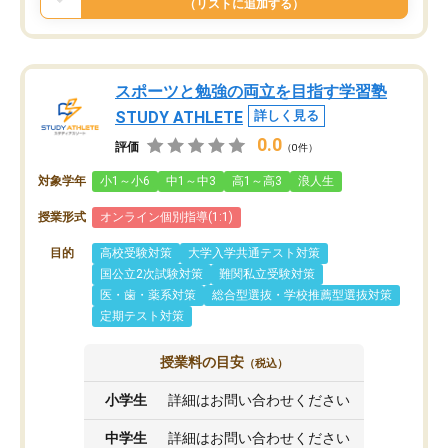
（リストに追加する）
スポーツと勉強の両立を目指す学習塾
STUDY ATHLETE
詳しく見る
0.0
評価
（0件）
対象学年
小1～小6
中1～中3
高1～高3
浪人生
授業形式
オンライン個別指導(1:1)
目的
高校受験対策
大学入学共通テスト対策
国公立2次試験対策
難関私立受験対策
医・歯・薬系対策
総合型選抜・学校推薦型選抜対策
定期テスト対策
授業料の目安
（税込）
小学生
詳細はお問い合わせください
中学生
詳細はお問い合わせください