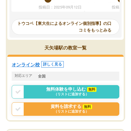
か、オプションは付帯するかなど選ぶ
教科でも)。受講科目や
投稿日：2025年09月12日
投稿日：20
事が出来ました。
めれるので、個人に合っ
講師とのマッチング後講師との初回ミ
ると思います。カリキュ
ーティングを行い、その講師で良いか
いなのがあり(有料)、受
トウコベ【東大生によるオンライン個別指導】の口
他の講師を希望するか子供との相性も
ことをどんなスケジュー
コミをもっとみる
見てから講師を決定する事ができま
くか相談したのですが、
す。
ち期待したものではなく
うちの子は、初回面談の講師の方で決
内容でした。それでも明
天矢場駅の教室一覧
定しました。
やる気も出ましたし、苦
くなってきたようなので
オンラインツールを使用した単語帳の
お願いして良かったと思
オンライン校
詳しく見る
共有があり宿題もそちらで出される形
も合わなければチェンジ
でした。
娘は3科目ともずっと同
対応エリア
全国
2ヶ月で担当講師の方がお辞めになると
言う事で講師変更の申し出があり、あ
無料体験を申し込む
無料
まりに短期での変更だった為、塾に通
（リストに追加する）
う事にして退会しました。遅れも取り
戻せ、授業内容や講師の方は良かった
資料を請求する
無料
と思います。
（リストに追加する）