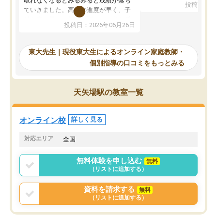
取れなくなるとみるみると成績が落ち
投稿日：20
で、当初は模試でD判定
ていきました。高校の進度が早く、子
していたのですが、やは
供も家に帰って勉強の話すると嫌な反
投稿日：2026年06月26日
験勉強に詳しく、先生か
応を示します。東大先生にお願いして
受け合格できました。ま
からは効率的な計画を先生が立ててく
自習室が毎日使えていつ
れるので、親としても安心です。毎日
東大先生｜現役東大生によるオンライン家庭教師・
るのが心強かったようで
使える自習室とかもあり、わからない
個別指導の口コミをもっとみる
謝です。
ところがあれば先生が回答してくれる
のも重宝しています。
天矢場駅の教室一覧
オンライン校
詳しく見る
対応エリア
全国
無料体験を申し込む
無料
（リストに追加する）
資料を請求する
無料
（リストに追加する）