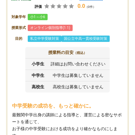
0.0
評価
（0件）
対象学年
小1～小6
授業形式
オンライン個別指導(1:1)
目的
私立中学受験対策
国公立中高一貫校受験対策
授業料の目安
（税込）
小学生
詳細はお問い合わせください
中学生
中学生は募集していません
高校生
高校生は募集していません
中学受験の成功を、もっと確かに。
最難関中学出身の講師による指導と、運営による密なサポ
ートを通じて、
お子様の中学受験における成功をより確かなものにしま