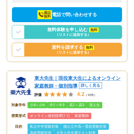
向けて頑張っています。
通話
電話で問い合わせする
無料
無料体験を申し込む
無料
（リストに追加する）
資料を請求する
無料
（リストに追加する）
東大先生｜現役東大生によるオンライン
家庭教師・個別指導
詳しく見る
4.2
評価
（10件）
対象学年
小4～小6
中1～中3
高1～高3
浪人生
授業形式
オンライン個別指導(1:1)
家庭教師
目的
私立中学受験対策
国公立中高一貫校受験対策
高校受験対策
大学入学共通テスト対策