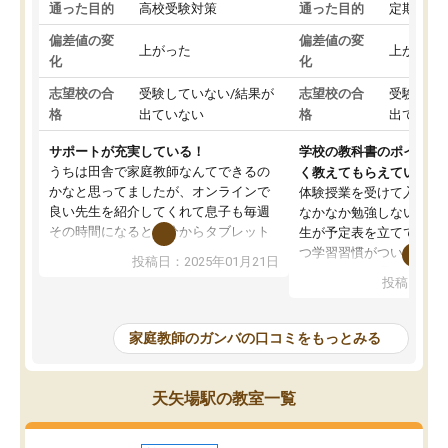
通った目的
高校受験対策
通った目的
定期テス
偏差値の変
偏差値の変
上がった
上がった
化
化
志望校の合
受験していない/結果が
志望校の合
受験して
格
出ていない
格
出ていな
サポートが充実している！
学校の教科書のポイント
うちは田舎で家庭教師なんてできるの
く教えてもらえている
かなと思ってましたが、オンラインで
体験授業を受けて入塾し
良い先生を紹介してくれて息子も毎週
なかなか勉強しない息子
その時間になると自分からタブレット
生が予定表を立ててくれ
を開いてzoomを繋げるようになりまし
つ学習習慣がついてきま
投稿日：2025年01月21日
た！5科目なんでもOKなのもとても気
オンラインで週に一度の
投稿日：20
に入っています
指導が無い日も予定表に
成績もだいぶ下の方でしたが、通い始
したり、LINEでわから
めて1年ほどだった今では平均点以上の
問できるのでとても助か
家庭教師のガンバの口コミをもっとみる
科目が増えてきました！あと1年受験ま
であるので無料の週末教室を使用しな
がら頑張って欲しいと思います！
天矢場駅の教室一覧