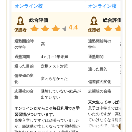
オンライン校
オンライン校
総合評価
総合評価
4.4
保護者
保護者
通塾開始時
通塾開始時の
高1
高3
の学年
学年
通塾期間
4ヵ月～1年未満
通塾期間
4ヵ月
通った目的
定期テスト対策
大学入
通った目的
対策
偏差値の変
変わらなかった
化
偏差値の変化
上がっ
志望校の合
受験していない/結果が
志望校の合格
合格し
格
出ていない
東大生ってやっぱりすご
息子は中学まではそこそ
オンラインだからこそ毎日利用でき学
いたのですが、高校に入
習習慣がついています。
ていけなくなり対面の塾
高校入学してすぐは頑張っていました
でいたので、違うアプロ
が、部活動が忙しくなって学習時間が
考えて入りました。地元