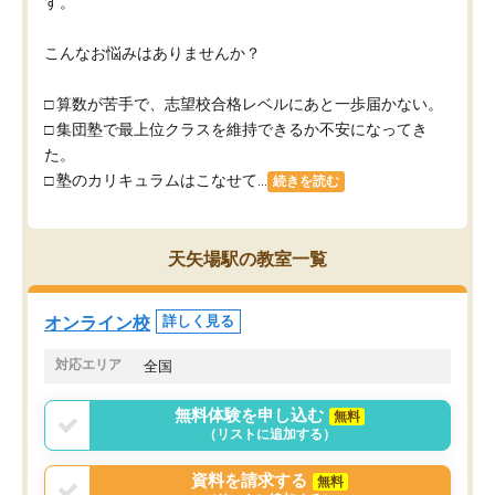
す。
こんなお悩みはありませんか？
□ 算数が苦手で、志望校合格レベルにあと一歩届かない。
□ 集団塾で最上位クラスを維持できるか不安になってき
た。
□ 塾のカリキュラムはこなせて...
続きを読む
天矢場駅の教室一覧
オンライン校
詳しく見る
対応エリア
全国
無料体験を申し込む
無料
（リストに追加する）
資料を請求する
無料