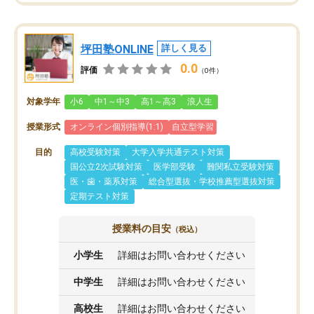
坪田塾ONLINE
詳しく見る
0.0
評価
（0件）
対象学年
小6
中1～中3
高1～高3
浪人生
授業形式
オンライン個別指導(1:1)
自立型学習
目的
高校受験対策
大学入学共通テスト対策
国公立2次試験対策
医学部受験
難関私立受験対策
医・歯・薬系対策
総合型選抜・学校推薦型選抜対策
定期テスト対策
授業料の目安
（税込）
小学生
詳細はお問い合わせください
中学生
詳細はお問い合わせください
高校生
詳細はお問い合わせください