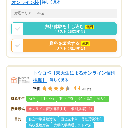
オンライン校
詳しく見る
対応エリア
全国
無料体験を申し込む
無料
（リストに追加する）
資料を請求する
無料
（リストに追加する）
トウコベ【東大生によるオンライン個別
指導】
詳しく見る
4.4
評価
（38件）
対象学年
幼児
小1～小6
中1～中3
高1～高3
浪人生
授業形式
オンライン個別指導(1:1)
個別指導(1:1)
目的
私立中学受験対策
国公立中高一貫校受験対策
高校受験対策
大学入学共通テスト対策