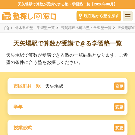
天矢場駅で算数が受講できる塾・学習塾一覧【2026年08月】
現在地から塾を探す
栃木県の塾・学習塾一覧
芳賀郡茂木町の塾・学習塾一覧
天矢場駅
天矢場駅で算数が受講できる学習塾一覧
天矢場駅で算数が受講できる塾の一覧結果となります。ご希
望の条件に合う塾をお探しください。
市区町村・駅
天矢場駅
変更
学年
変更
授業形式
変更