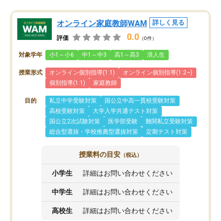
オンライン家庭教師WAM
詳しく見る
0.0
評価
（0件）
対象学年
小1～小6
中1～中3
高1～高3
浪人生
授業形式
オンライン個別指導(1:1)
オンライン個別指導(1:2~)
個別指導(1:1)
家庭教師
目的
私立中学受験対策
国公立中高一貫校受験対策
高校受験対策
大学入学共通テスト対策
国公立2次試験対策
医学部受験
難関私立受験対策
総合型選抜・学校推薦型選抜対策
定期テスト対策
授業料の目安
（税込）
小学生
詳細はお問い合わせください
中学生
詳細はお問い合わせください
高校生
詳細はお問い合わせください