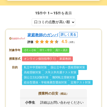
15
件中
1～15
件を表示
家庭教師のガンバ
詳しく見る
4.5
評価
（3件）
対象学年
小1～小6
中1～中3
高1～高3
授業形式
オンライン個別指導(1:1)
家庭教師
目的
私立中学受験対策
国公立中高一貫校受験対策
高校受験対策
大学入学共通テスト対策
国公立2次試験対策
難関私立受験対策
総合型選抜・学校推薦型選抜対策
定期テスト対策
授業料の目安
（税込）
小学生
詳細はお問い合わせください