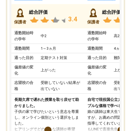
総合評価
総合評価
3.4
保護者
保護者
通塾開始時
通塾開始時
中2
高2
の学年
の学年
通塾期間
1～3ヵ月
通塾期間
4ヵ月～1
通った目的
定期テスト対策
通った目的
難関私立
偏差値の変
偏差値の変
上がった
上がった
化
化
志望校の合
受験していない/結果が
志望校の合
受験して
格
出ていない
格
出ていな
長期欠席で遅れた授業を取り戻せて助
自宅で現役国公立大学生
かりました。
ブルな価格で学べる
子供の家で学びたいという意志を尊重
娘の講師は東大生では無
し、オンライン個別という選択をしま
すが、お薦めの問題集や
した。
指導してくれています。2
ヒアリングでどのような講師が希望
もLINEで直接先生に質問