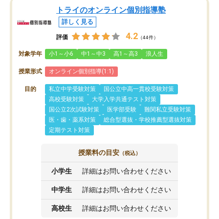
トライのオンライン個別指導塾
詳しく見る
4.2
評価
（44件）
対象学年
小1～小6
中1～中3
高1～高3
浪人生
授業形式
オンライン個別指導(1:1)
目的
私立中学受験対策
国公立中高一貫校受験対策
高校受験対策
大学入学共通テスト対策
国公立2次試験対策
医学部受験
難関私立受験対策
医・歯・薬系対策
総合型選抜・学校推薦型選抜対策
定期テスト対策
授業料の目安
（税込）
小学生
詳細はお問い合わせください
中学生
詳細はお問い合わせください
高校生
詳細はお問い合わせください