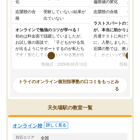
化
偏差値の変化
上がっ
志望校の合
受験していない/結果が
志望校の合格
合格し
格
出ていない
ラストスパートの１か月
オンラインで勉強のコツが学べる！
が、本当に助かりました
初めは料金面で躊躇していましたが、
共通テストに向けての追
お試し後の面談で、「子どもがやる気
に、入塾しました。田舎
が出るようにサポートするのが私たち
近隣の塾では、教えても
です！安心してください！やる気が出
く、かといって通うには
ないのは私たち講師の責任です」と言
が、トライならオンライ
投稿日：2026年03月13日
投稿日：20
ってくださり、確かに！と考えて、思
可能なので本当に助かり
い切って入塾しました。英語が苦手だ
テストの内容重視でした
ったんですが、学生の先生から学ぶこ
らないところをピンポイ
トライのオンライン個別指導塾の口コミをもっとみ
とで、勉強のコツみたいなものをつか
頂いて、とてもわかりや
る
み、徐々に成績が上がったらいいなと
していました。一生を左
思っていました。何が今足りないのか
スト、多少お金がかかっ
を的確に指導いただき、子どももびっ
思い切って入塾してよか
天矢場駅の教室一覧
くりするほど楽しんでやる気を持って
塾を受けています。狙い通り、少しず
つ成績も上がり、苦手意識も無くなっ
オンライン校
詳しく見る
てきたので、さらに苦手な数学も追加
でお願いしました。来年の高校受験に
対応エリア
全国