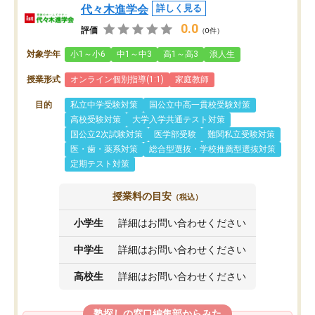
代々木進学会
詳しく見る
0.0
評価
（0件）
対象学年
小1～小6
中1～中3
高1～高3
浪人生
授業形式
オンライン個別指導(1:1)
家庭教師
目的
私立中学受験対策
国公立中高一貫校受験対策
高校受験対策
大学入学共通テスト対策
国公立2次試験対策
医学部受験
難関私立受験対策
医・歯・薬系対策
総合型選抜・学校推薦型選抜対策
定期テスト対策
授業料の目安
（税込）
小学生
詳細はお問い合わせください
中学生
詳細はお問い合わせください
高校生
詳細はお問い合わせください
塾探しの窓口編集部からみた