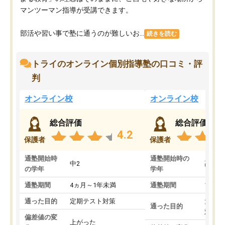
マンツーマン指導が受講できます。
部活や習い事で塾に通うのが難しいお...
続きを読む
トライのオンライン個別指導塾の口コミ・評
判
オンライン校
オンライン校
総合評価
総合評価
4.2
保護者
保護者
通塾開始時
通塾開始時の
中2
高3
の学年
学年
通塾期間
4ヵ月～1年未満
通塾期間
1～3
通った目的
定期テスト対策
大学入
通った目的
対策
偏差値の変
上がった