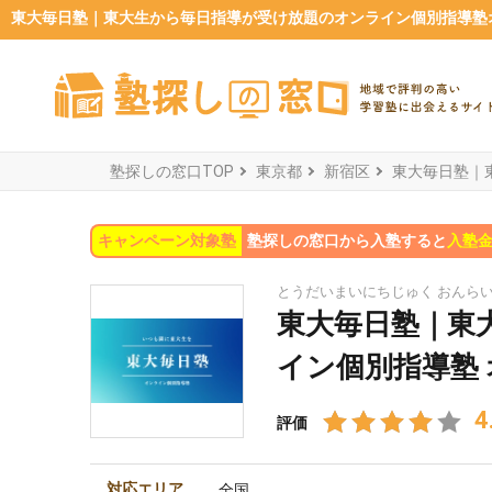
東大毎日塾｜東大生から毎日指導が受け放題のオンライン個別指導塾
塾探しの窓口TOP
東京都
新宿区
東大毎日塾｜
キャンペーン対象塾
塾探しの窓口から入塾すると
入塾金
とうだいまいにちじゅく おんら
東大毎日塾｜東
イン個別指導塾
4
評価
対応エリア
全国