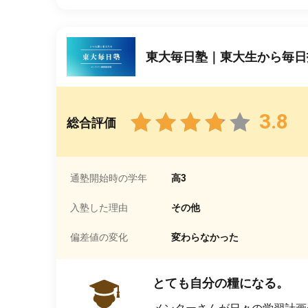
東大毎日塾｜東大生から毎日
3.8
総合評価
通塾開始時の学年
高3
入塾した理由
その他
偏差値の変化
変わらなかった
とても自分の糧になる。