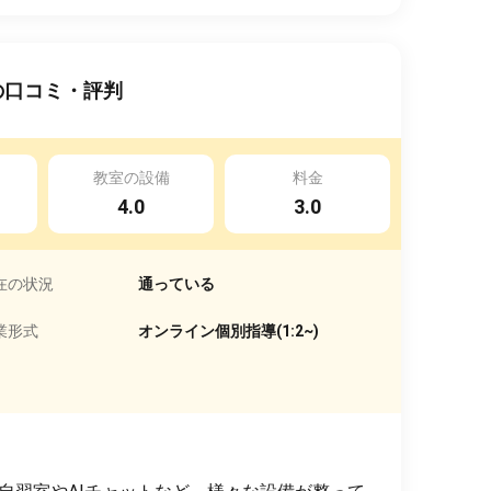
の口コミ・評判
教室の設備
料金
4.0
3.0
在の状況
通っている
業形式
オンライン個別指導(1:2~)