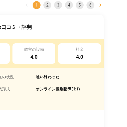
1
2
3
4
5
6
の口コミ・評判
教室の設備
料金
4.0
4.0
在の状況
通い終わった
業形式
オンライン個別指導(1:1)