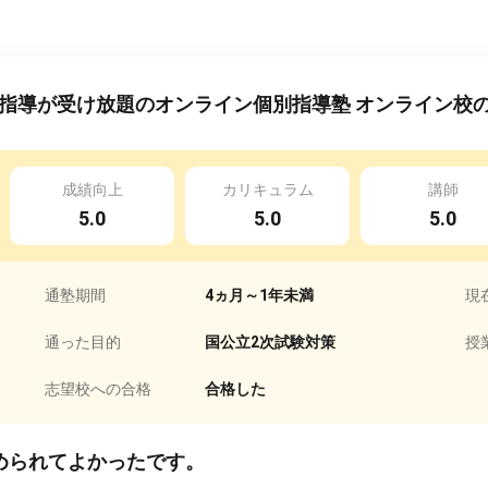
指導が受け放題のオンライン個別指導塾 オンライン校
成績向上
カリキュラム
講師
5.0
5.0
5.0
通塾期間
4ヵ月～1年未満
現
通った目的
国公立2次試験対策
授
志望校への合格
合格した
められてよかったです。