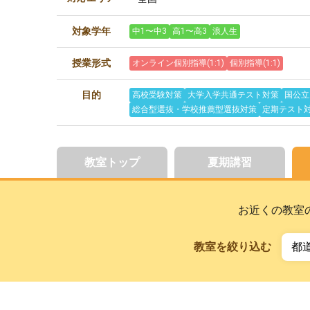
対象学年
中1〜中3
高1〜高3
浪人生
授業形式
オンライン個別指導(1:1)
個別指導(1:1)
目的
高校受験対策
大学入学共通テスト対策
国公立
総合型選抜・学校推薦型選抜対策
定期テスト
教室トップ
夏期講習
お近くの教室
教室を絞り込む