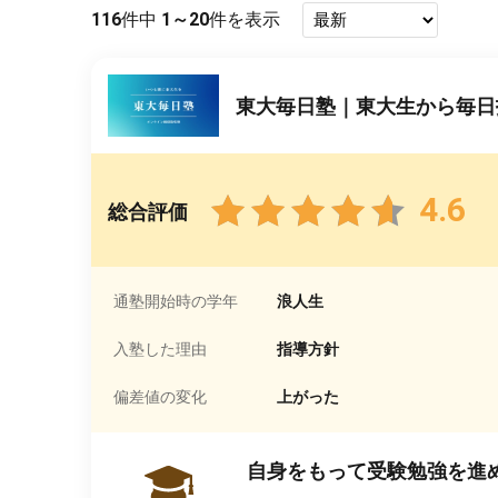
116
件中
1～20
件を表示
東大毎日塾｜東大生から毎日
4.6
総合評価
通塾開始時の学年
浪人生
入塾した理由
指導方針
偏差値の変化
上がった
自身をもって受験勉強を進