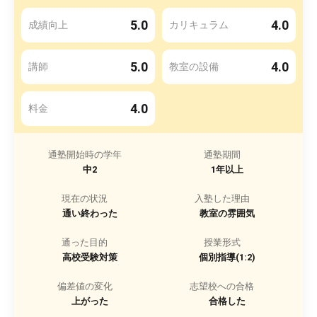
5.0
4.0
成績向上
カリキュラム
5.0
4.0
講師
教室の設備
4.0
料金
通塾開始時の学年
通塾期間
中2
1年以上
現在の状況
入塾した理由
通い終わった
教室の雰囲気
通った目的
授業形式
高校受験対策
個別指導(1:2)
偏差値の変化
志望校への合格
上がった
合格した