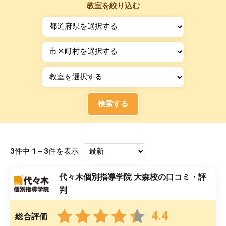
教室を絞り込む
検索する
3
件中
1～3
件を表示
代々木個別指導学院 大森校の口コミ・評
判
4.4
総合評価