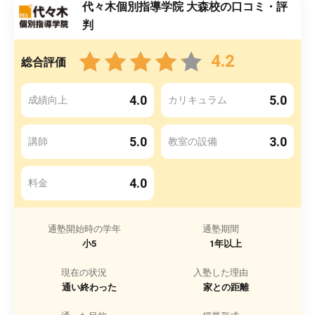
代々木個別指導学院 大森校の口コミ・評
判
4.2
総合評価
4.0
5.0
成績向上
カリキュラム
5.0
3.0
講師
教室の設備
4.0
料金
通塾開始時の学年
通塾期間
小5
1年以上
現在の状況
入塾した理由
通い終わった
家との距離