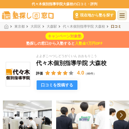
代々木個別指導学院大森校の口コミ・評判
現在地から塾を探す
東京都
大田区
大森駅
代々木個別指導学院 大森校
口コミ
キャンペーン対象塾
塾探しの窓口から入塾すると
入塾金1万円OFF
よよぎこべつしどうがくいん おおもりこう
代々木個別指導学院 大森校
4.0
評価
（69件）
口コミを投稿する