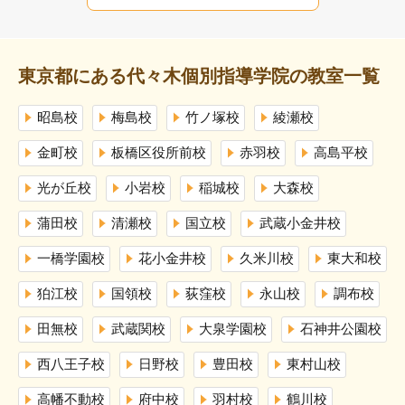
東京都にある代々木個別指導学院の教室一覧
昭島校
梅島校
竹ノ塚校
綾瀬校
金町校
板橋区役所前校
赤羽校
高島平校
光が丘校
小岩校
稲城校
大森校
蒲田校
清瀬校
国立校
武蔵小金井校
一橋学園校
花小金井校
久米川校
東大和校
狛江校
国領校
荻窪校
永山校
調布校
田無校
武蔵関校
大泉学園校
石神井公園校
西八王子校
日野校
豊田校
東村山校
高幡不動校
府中校
羽村校
鶴川校