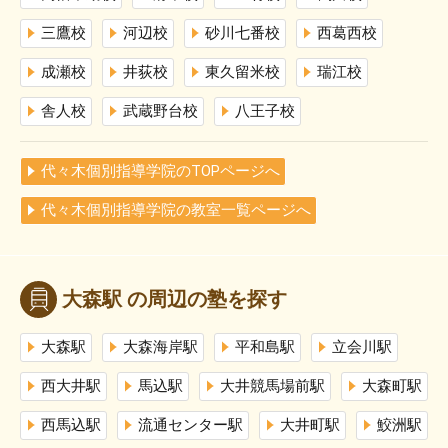
三鷹校
河辺校
砂川七番校
西葛西校
成瀬校
井荻校
東久留米校
瑞江校
舎人校
武蔵野台校
八王子校
代々木個別指導学院のTOPページへ
代々木個別指導学院の教室一覧ページへ
大森駅 の周辺の塾を探す
大森駅
大森海岸駅
平和島駅
立会川駅
西大井駅
馬込駅
大井競馬場前駅
大森町駅
西馬込駅
流通センター駅
大井町駅
鮫洲駅