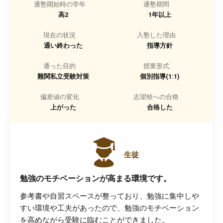
通塾開始時の学年
通塾期間
高2
1年以上
現在の状況
入塾した理由
通い終わった
指導方針
通った目的
授業形式
難関私立受験対策
個別指導(1:1)
偏差値の変化
志望校への合格
上がった
合格した
生徒
勉強のモチベーションが高まる環境です。
参考書や自習スペースが整っており、勉強に集中しや
すい環境や工夫があったので、勉強のモチベーション
を高めながら受験に臨むことができました。