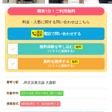
簡単1分！ご利用無料
料金・入塾に関する問い合わせはこちら
通話
電話で問い合わせする
無料
無料体験を申し込む
無料
（リストに追加する）
資料を請求する
無料
（リストに追加する）
最寄り駅
JR京浜東北線 大森駅
対象学年
小1〜小6
中1〜中3
高1〜高3
授業形式
個別指導(1:1)
個別指導(1:2)