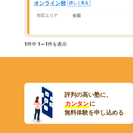
オンライン校
詳しく見る
講師変更の申し出があり、あまりに短期での変
更だった為、塾に通う事にして退会しました。
対応エリア
全国
遅れも取り戻せ、授業内容や講師の方は良かっ
たと思います。
1
件中
1～1
件を表示
評判の高い塾に、
カンタン
に
無料体験を申し込める