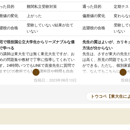
った目的
難関私立受験対策
通った目的
定期テス
差値の変化
上がった
偏差値の変化
変わらな
受験していない/結果が出て
受験して
望校の合格
志望校の合格
いない
いない
宅で現役国公立大学生からリーズナブルな価
先生の質はよいが、カリキ
で学べる
方法が分からない
の講師は東大生では無く東北大生ですが、お
先生は、さすが東大の先生
めの問題集や教材で丁寧に指導してくれてい
は高く、所見の問題でもス
す。24時間いつでもLINEで直接先生に質問で
ができる。ただし、個別家
ます(どの教科でも)。受講科目や時間も自由
で、なんでもこちらに合わ
決めれるので、個人に合った勉強ができると
のだが、具体的なカリキュ
投稿日：2025年08月13日
投稿日
います。カリキュラム相談みたいなのがあり
は、授業の先取り学習をす
有料)、受験までにどんなことをどんなスケジ
書を一緒に進めていくよう
ールでやっていくか相談したのですが、それ
いただいたが、1時間の時
トウコベ【東大生に
いまいち期待したものではなくふわっとした
範囲は限られており、それ
容でした。それでも明らかに本人のやる気も
進めて良いように思った。
ましたし、苦手科目が楽しくなってきたよう
りに高いため、有意義な利
ので、トウコベにお願いして良かったと思い
たが、大学生の先生からは
す。講師も合わなければチェンジできます
なく、上手い活用の仕方が
、娘は3科目ともずっと同じ先生です。
とした。学校の授業につい