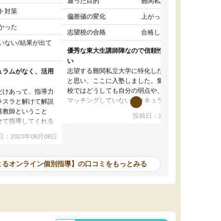
通った目的
難関私立受験対策
ト対策
偏差値の変化
上がった
かった
志望校の合格
合格した
いない/結果が出て
優秀な東大生講師陣なので信頼性や安心感が高
い
志望する難関私立大学に特化した準備をしたい
ュラムがなく、活用
と思い、ここに入塾しました。集団指導の予備
校ではどうしても自分の弱点や、志望校対策に
だけあって、指導力
マッチングしていないカリキュラムに不安を感
ラスラと解けて解説
じたからです。
庭教師ということ
投稿日：2024年02月19日
また受験のノウハウを蓄積している優秀な東大
せて指導してくれる
生講師陣をそろえていることや、完全オンライ
ラムがない。当方
：2025年08月08日
ン制というのも、ここを選んだ重要なポイント
るため、学校の教科
です。実際に入塾してみると、きめ細かいマン
な形で活用をさせて
ツーマン指導によって、自分の志望校にふさわ
間を使って進められる
よるオンライン個別指導】の口コミをもっとみる
しいオリジナルのカリキュラムを提案してくれ
であれば自学自習で
ました。
1時間の代金がそれな
また24時間いつでもLINEで講師に相談できるの
用の仕方をしたかっ
で、深夜に家で勉強していて疑問や不安が生じ
これといった提案も
ても、直ぐに解消できたのは、大きなメリット
分からず辞めること
と感じました。
ていけない子にはい