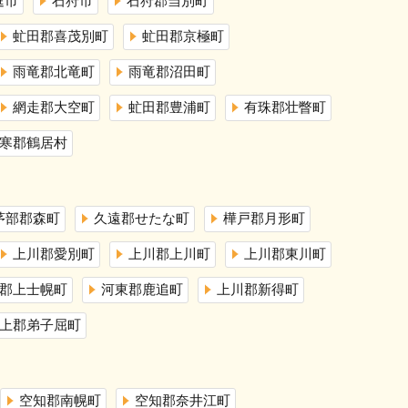
庭市
石狩市
石狩郡当別町
虻田郡喜茂別町
虻田郡京極町
雨竜郡北竜町
雨竜郡沼田町
網走郡大空町
虻田郡豊浦町
有珠郡壮瞥町
寒郡鶴居村
茅部郡森町
久遠郡せたな町
樺戸郡月形町
上川郡愛別町
上川郡上川町
上川郡東川町
郡上士幌町
河東郡鹿追町
上川郡新得町
上郡弟子屈町
空知郡南幌町
空知郡奈井江町