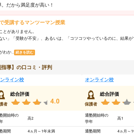
導。だから満足度が高い！
で受講するマンツーマン授業
ことがありません。
ない」「受験が不安」、あるいは、「コツコツやっているのに、結果が
か...
続きを読む
別指導】の口コミ・評判
ンライン校
オンライン校
総合評価
総合評価
4.0
護者
保護者
塾開始時の
通塾開始時の
高2
高1
年
学年
塾期間
4ヵ月～1年未満
通塾期間
4ヵ月～