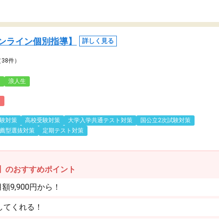
ンライン個別指導】
詳しく見る
（38件）
3
浪人生
)
験対策
高校受験対策
大学入学共通テスト対策
国公立2次試験対策
薦型選抜対策
定期テスト対策
】のおすすめポイント
9,900円から！
してくれる！