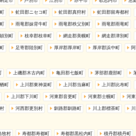
網走市
芦別市
江別市
赤平市
歌志内市
恵
町
虻田郡ニセコ町
虻田郡真狩村
虻田郡留寿都村
町
雨竜郡妹背牛町
雨竜郡秩父別町
雨竜郡雨竜町
頓別町
枝幸郡枝幸町
網走郡美幌町
網走郡津別町
町
足寄郡陸別町
厚岸郡厚岸町
厚岸郡浜中町
阿
町
上磯郡木古内町
亀田郡七飯町
茅部郡鹿部町
栖町
上川郡東神楽町
上川郡当麻町
上川郡比布町
上川郡下川町
河東郡音更町
河東郡士幌町
河東
村
河西郡更別村
釧路郡釧路町
川上郡標茶町
川
島牧村
寿都郡寿都町
寿都郡黒松内町
積丹郡積丹町