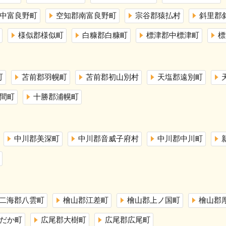
中富良野町
空知郡南富良野町
宗谷郡猿払村
斜里郡
様似郡様似町
白糠郡白糠町
標津郡中標津町
標
町
苫前郡羽幌町
苫前郡初山別村
天塩郡遠別町
間町
十勝郡浦幌町
中川郡美深町
中川郡音威子府村
中川郡中川町
二海郡八雲町
檜山郡江差町
檜山郡上ノ国町
檜山郡
だか町
広尾郡大樹町
広尾郡広尾町