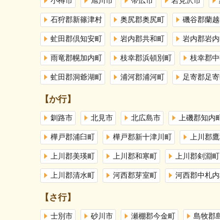
小樽市
旭川市
帯広市
岩見沢市
石狩郡新篠津村
奥尻郡奥尻町
磯谷郡蘭越
虻田郡倶知安町
岩内郡共和町
岩内郡岩内
雨竜郡幌加内町
枝幸郡浜頓別町
枝幸郡中
虻田郡洞爺湖町
浦河郡浦河町
足寄郡足寄
【か行】
釧路市
北見市
北広島市
上磯郡知内
樺戸郡浦臼町
樺戸郡新十津川町
上川郡鷹
上川郡美瑛町
上川郡和寒町
上川郡剣淵町
上川郡清水町
河西郡芽室町
河西郡中札内
【さ行】
士別市
砂川市
瀬棚郡今金町
島牧郡