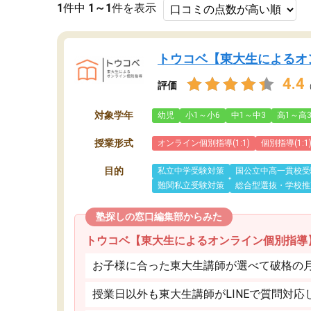
1
件中
1～1
件を表示
トウコベ【東大生によるオ
4.4
評価
対象学年
幼児
小1～小6
中1～中3
高1～高
授業形式
オンライン個別指導(1:1)
個別指導(1:1
目的
私立中学受験対策
国公立中高一貫校受
難関私立受験対策
総合型選抜・学校推
塾探しの窓口編集部からみた
トウコベ【東大生によるオンライン個別指導
お子様に合った東大生講師が選べて破格の月額
授業日以外も東大生講師がLINEで質問対応