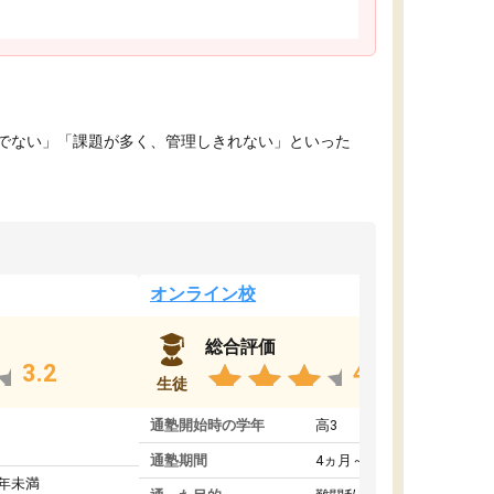
でない」「課題が多く、管理しきれない」といった
オンライン校
総合評価
3.2
4.4
生徒
通塾開始時の学年
高3
通塾期間
4ヵ月～1年未満
1年未満