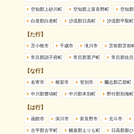
空知郡上砂川町
空知郡上富良野町
空知郡
白老郡白老町
沙流郡日高町
沙流郡平取町
【た行】
苫小牧市
千歳市
滝川市
苫前郡苫前
常呂郡訓子府町
常呂郡置戸町
常呂郡佐呂
【な行】
名寄市
根室市
登別市
爾志郡乙部町
中川郡豊頃町
中川郡本別町
野付郡別海町
【は行】
函館市
深川市
富良野市
北斗市
古平郡古平町
幌泉郡えりも町
日高郡新ひ