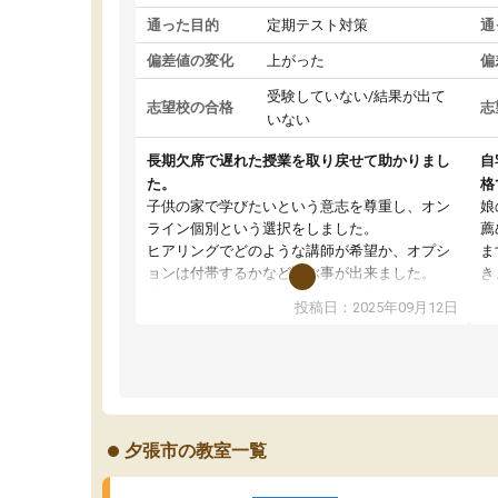
通った目的
定期テスト対策
通
偏差値の変化
上がった
偏
受験していない/結果が出て
志望校の合格
志
いない
長期欠席で遅れた授業を取り戻せて助かりまし
自
た。
格
子供の家で学びたいという意志を尊重し、オン
娘
ライン個別という選択をしました。
薦
ヒアリングでどのような講師が希望か、オプシ
ま
ョンは付帯するかなど選ぶ事が出来ました。
き
講師とのマッチング後講師との初回ミーティン
に
投稿日：2025年09月12日
グを行い、その講師で良いか他の講師を希望す
思
るか子供との相性も見てから講師を決定する事
(
ができます。
ュ
うちの子は、初回面談の講師の方で決定しまし
は
た。
内
出
夕張市の教室一覧
オンラインツールを使用した単語帳の共有があ
な
り宿題もそちらで出される形でした。
ま
2ヶ月で担当講師の方がお辞めになると言う事で
が