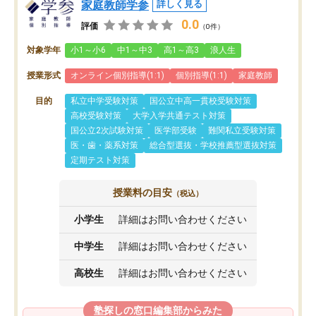
家庭教師学参
詳しく見る
0.0
評価
（0件）
対象学年
小1～小6
中1～中3
高1～高3
浪人生
授業形式
オンライン個別指導(1:1)
個別指導(1:1)
家庭教師
目的
私立中学受験対策
国公立中高一貫校受験対策
高校受験対策
大学入学共通テスト対策
国公立2次試験対策
医学部受験
難関私立受験対策
医・歯・薬系対策
総合型選抜・学校推薦型選抜対策
定期テスト対策
授業料の目安
（税込）
小学生
詳細はお問い合わせください
中学生
詳細はお問い合わせください
高校生
詳細はお問い合わせください
塾探しの窓口編集部からみた