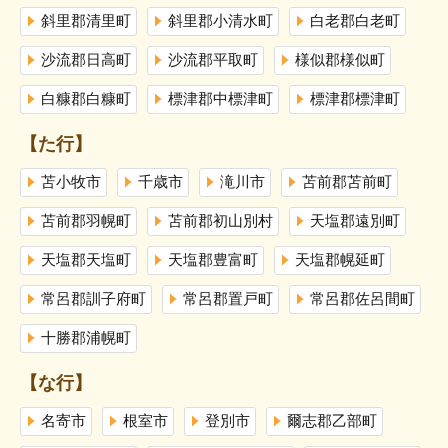
斜里郡清里町
斜里郡小清水町
白老郡白老町
沙流郡日高町
沙流郡平取町
様似郡様似町
白糠郡白糠町
標津郡中標津町
標津郡標津町
【た行】
苫小牧市
千歳市
滝川市
苫前郡苫前町
苫前郡羽幌町
苫前郡初山別村
天塩郡遠別町
天塩郡天塩町
天塩郡豊富町
天塩郡幌延町
常呂郡訓子府町
常呂郡置戸町
常呂郡佐呂間町
十勝郡浦幌町
【な行】
名寄市
根室市
登別市
爾志郡乙部町