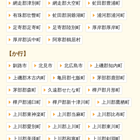
網走郡津別町
網走郡大空町
虻田郡豊浦町
有珠郡壮瞥町
虻田郡洞爺湖町
浦河郡浦河町
足寄郡足寄町
足寄郡陸別町
厚岸郡厚岸町
厚岸郡浜中町
阿寒郡鶴居村
【か行】
釧路市
北見市
北広島市
上磯郡知内町
上磯郡木古内町
亀田郡七飯町
茅部郡鹿部町
茅部郡森町
久遠郡せたな町
樺戸郡月形町
樺戸郡浦臼町
樺戸郡新十津川町
上川郡鷹栖町
上川郡東神楽町
上川郡当麻町
上川郡比布町
上川郡愛別町
上川郡上川町
上川郡東川町
上川郡美瑛町
上川郡和寒町
上川郡剣淵町