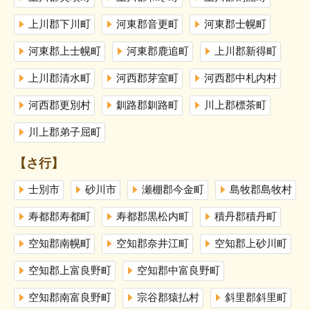
上川郡下川町
河東郡音更町
河東郡士幌町
河東郡上士幌町
河東郡鹿追町
上川郡新得町
上川郡清水町
河西郡芽室町
河西郡中札内村
河西郡更別村
釧路郡釧路町
川上郡標茶町
川上郡弟子屈町
【さ行】
士別市
砂川市
瀬棚郡今金町
島牧郡島牧村
寿都郡寿都町
寿都郡黒松内町
積丹郡積丹町
空知郡南幌町
空知郡奈井江町
空知郡上砂川町
空知郡上富良野町
空知郡中富良野町
空知郡南富良野町
宗谷郡猿払村
斜里郡斜里町