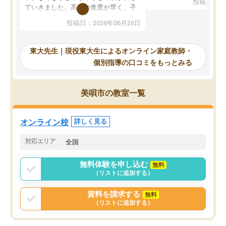
投稿日：20
で、当初は模試でD判定
ていきました。高校の進度が早く、子
していたのですが、やは
供も家に帰って勉強の話すると嫌な反
投稿日：2026年06月26日
験勉強に詳しく、先生か
応を示します。東大先生にお願いして
受け合格できました。ま
からは効率的な計画を先生が立ててく
自習室が毎日使えていつ
れるので、親としても安心です。毎日
東大先生｜現役東大生によるオンライン家庭教師・
るのが心強かったようで
使える自習室とかもあり、わからない
個別指導の口コミをもっとみる
謝です。
ところがあれば先生が回答してくれる
のも重宝しています。
美唄市の教室一覧
オンライン校
詳しく見る
対応エリア
全国
無料体験を申し込む
無料
（リストに追加する）
資料を請求する
無料
（リストに追加する）