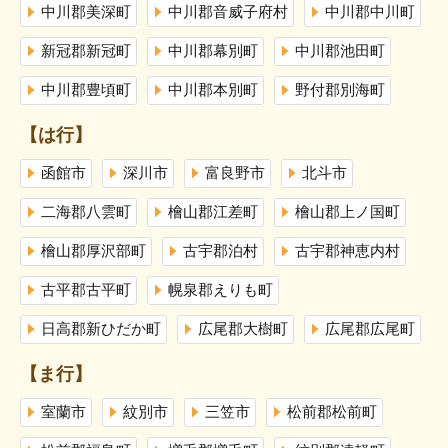
中川郡美深町
中川郡音威子府村
中川郡中川町
新冠郡新冠町
中川郡幕別町
中川郡池田町
中川郡豊頃町
中川郡本別町
野付郡別海町
【は行】
函館市
深川市
富良野市
北斗市
二海郡八雲町
檜山郡江差町
檜山郡上ノ国町
檜山郡厚沢部町
古宇郡泊村
古宇郡神恵内村
古平郡古平町
幌泉郡えりも町
日高郡新ひだか町
広尾郡大樹町
広尾郡広尾町
【ま行】
室蘭市
紋別市
三笠市
松前郡松前町