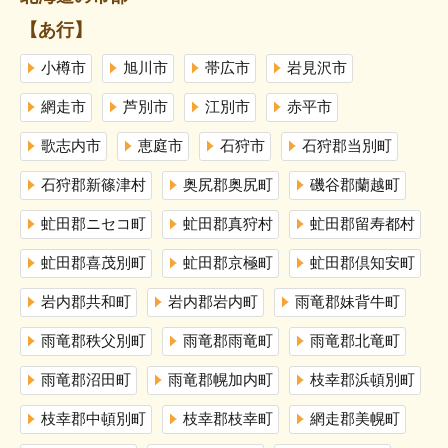
【あ行】
小樽市
旭川市
帯広市
岩見沢市
網走市
芦別市
江別市
赤平市
歌志内市
恵庭市
石狩市
石狩郡当別町
石狩郡新篠津村
奥尻郡奥尻町
磯谷郡蘭越町
虻田郡ニセコ町
虻田郡真狩村
虻田郡留寿都村
虻田郡喜茂別町
虻田郡京極町
虻田郡倶知安町
岩内郡共和町
岩内郡岩内町
雨竜郡妹背牛町
雨竜郡秩父別町
雨竜郡雨竜町
雨竜郡北竜町
雨竜郡沼田町
雨竜郡幌加内町
枝幸郡浜頓別町
枝幸郡中頓別町
枝幸郡枝幸町
網走郡美幌町