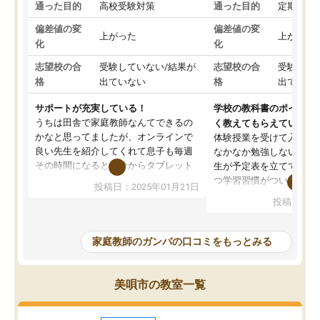
通った目的
高校受験対策
通った目的
定期テス
偏差値の変
偏差値の変
上がった
上がった
化
化
志望校の合
受験していない/結果が
志望校の合
受験して
格
出ていない
格
出ていな
サポートが充実している！
学校の教科書のポイント
うちは田舎で家庭教師なんてできるの
く教えてもらえている
かなと思ってましたが、オンラインで
体験授業を受けて入塾し
良い先生を紹介してくれて息子も毎週
なかなか勉強しない息子
その時間になると自分からタブレット
生が予定表を立ててくれ
を開いてzoomを繋げるようになりまし
つ学習習慣がついてきま
投稿日：2025年01月21日
た！5科目なんでもOKなのもとても気
オンラインで週に一度の
投稿日：20
に入っています
指導が無い日も予定表に
成績もだいぶ下の方でしたが、通い始
したり、LINEでわから
めて1年ほどだった今では平均点以上の
問できるのでとても助か
家庭教師のガンバの口コミをもっとみる
科目が増えてきました！あと1年受験ま
であるので無料の週末教室を使用しな
がら頑張って欲しいと思います！
美唄市の教室一覧