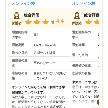
オンライン校
オンライン校
総合評価
総合評価
4.4
保護者
保護者
通塾開始時
通塾開始時の
高1
高3
の学年
学年
通塾期間
4ヵ月～1年未満
通塾期間
4ヵ月
通った目的
定期テスト対策
大学入
通った目的
対策
偏差値の変
変わらなかった
化
偏差値の変化
上がっ
志望校の合
受験していない/結果が
志望校の合格
合格し
格
出ていない
東大生ってやっぱりすご
息子は中学まではそこそ
オンラインだからこそ毎日利用でき学
いたのですが、高校に入
習習慣がついています。
ていけなくなり対面の塾
高校入学してすぐは頑張っていました
でいたので、違うアプロ
が、部活動が忙しくなって学習時間が
考えて入りました。地元
取れなくなるとみるみると成績が落ち