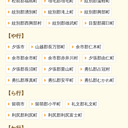
松前郡福島町
増毛郡増毛町
紋別郡遠軽町
紋別郡湧別町
紋別郡滝上町
紋別郡興部町
紋別郡西興部村
紋別郡雄武町
目梨郡羅臼町
【や行】
夕張市
山越郡長万部町
余市郡仁木町
余市郡余市町
余市郡赤井川村
夕張郡由仁町
夕張郡長沼町
夕張郡栗山町
勇払郡占冠村
勇払郡厚真町
勇払郡安平町
勇払郡むかわ町
【ら行】
留萌市
留萌郡小平町
礼文郡礼文町
利尻郡利尻町
利尻郡利尻富士町
【わ行】