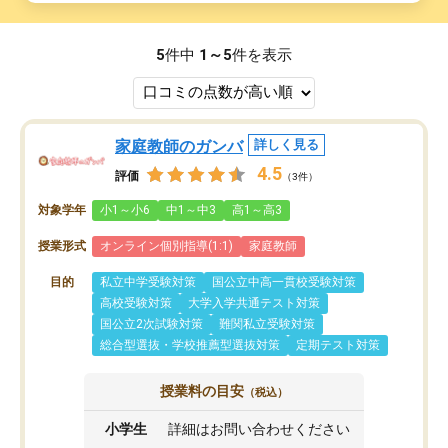
5
件中
1～5
件を表示
家庭教師のガンバ
詳しく見る
4.5
評価
（3件）
対象学年
小1～小6
中1～中3
高1～高3
授業形式
オンライン個別指導(1:1)
家庭教師
目的
私立中学受験対策
国公立中高一貫校受験対策
高校受験対策
大学入学共通テスト対策
国公立2次試験対策
難関私立受験対策
総合型選抜・学校推薦型選抜対策
定期テスト対策
授業料の目安
（税込）
小学生
詳細はお問い合わせください