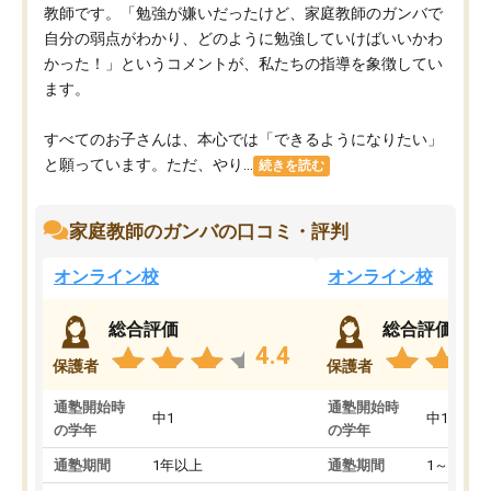
教師です。「勉強が嫌いだったけど、家庭教師のガンバで
自分の弱点がわかり、どのように勉強していけばいいかわ
かった！」というコメントが、私たちの指導を象徴してい
ます。
すべてのお子さんは、本心では「できるようになりたい」
と願っています。ただ、やり...
続きを読む
家庭教師のガンバの口コミ・評判
オンライン校
オンライン校
総合評価
総合評価
4.4
保護者
保護者
通塾開始時
通塾開始時
中1
中1
の学年
の学年
通塾期間
1年以上
通塾期間
1～3ヵ月