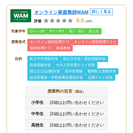
オンライン家庭教師WAM
詳しく見る
0.0
評価
（0件）
対象学年
小1～小6
中1～中3
高1～高3
浪人生
授業形式
オンライン個別指導(1:1)
オンライン個別指導(1:2~)
個別指導(1:1)
家庭教師
目的
私立中学受験対策
国公立中高一貫校受験対策
高校受験対策
大学入学共通テスト対策
国公立2次試験対策
医学部受験
難関私立受験対策
総合型選抜・学校推薦型選抜対策
定期テスト対策
授業料の目安
（税込）
小学生
詳細はお問い合わせください
中学生
詳細はお問い合わせください
高校生
詳細はお問い合わせください