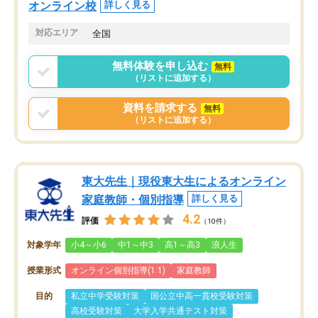
オンライン校
詳しく見る
対応エリア
全国
無料体験を申し込む
無料
（リストに追加する）
資料を請求する
無料
（リストに追加する）
東大先生｜現役東大生によるオンライン
家庭教師・個別指導
詳しく見る
4.2
評価
（10件）
対象学年
小4～小6
中1～中3
高1～高3
浪人生
授業形式
オンライン個別指導(1:1)
家庭教師
目的
私立中学受験対策
国公立中高一貫校受験対策
高校受験対策
大学入学共通テスト対策