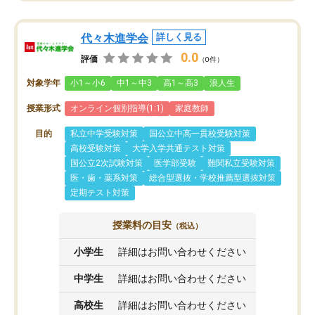
代々木進学会
詳しく見る
0.0
評価
（0件）
対象学年
小1～小6
中1～中3
高1～高3
浪人生
授業形式
オンライン個別指導(1:1)
家庭教師
目的
私立中学受験対策
国公立中高一貫校受験対策
高校受験対策
大学入学共通テスト対策
国公立2次試験対策
医学部受験
難関私立受験対策
医・歯・薬系対策
総合型選抜・学校推薦型選抜対策
定期テスト対策
授業料の目安
（税込）
小学生
詳細はお問い合わせください
中学生
詳細はお問い合わせください
高校生
詳細はお問い合わせください