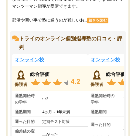
マンツーマン指導が受講できます。
部活や習い事で塾に通うのが難しいお...
続きを読む
トライのオンライン個別指導塾の口コミ・評
判
オンライン校
オンライン校
総合評価
総合評価
4.2
保護者
保護者
通塾開始時
通塾開始時の
中2
高3
の学年
学年
通塾期間
4ヵ月～1年未満
通塾期間
1～3
通った目的
定期テスト対策
大学入
通った目的
対策
偏差値の変
上がった