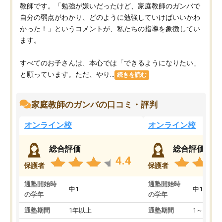
教師です。「勉強が嫌いだったけど、家庭教師のガンバで
自分の弱点がわかり、どのように勉強していけばいいかわ
かった！」というコメントが、私たちの指導を象徴してい
ます。
すべてのお子さんは、本心では「できるようになりたい」
と願っています。ただ、やり...
続きを読む
家庭教師のガンバの口コミ・評判
オンライン校
オンライン校
総合評価
総合評価
4.4
保護者
保護者
通塾開始時
通塾開始時
中1
中1
の学年
の学年
通塾期間
1年以上
通塾期間
1～3ヵ月