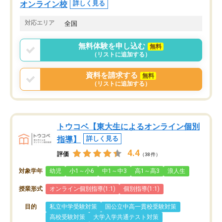
オンライン校
詳しく見る
対応エリア
全国
無料体験を申し込む
無料
（リストに追加する）
資料を請求する
無料
（リストに追加する）
トウコベ【東大生によるオンライン個別
指導】
詳しく見る
4.4
評価
（38件）
対象学年
幼児
小1～小6
中1～中3
高1～高3
浪人生
授業形式
オンライン個別指導(1:1)
個別指導(1:1)
目的
私立中学受験対策
国公立中高一貫校受験対策
高校受験対策
大学入学共通テスト対策