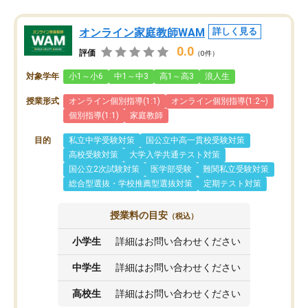
オンライン家庭教師WAM
詳しく見る
0.0
評価
（0件）
対象学年
小1～小6
中1～中3
高1～高3
浪人生
授業形式
オンライン個別指導(1:1)
オンライン個別指導(1:2~)
個別指導(1:1)
家庭教師
目的
私立中学受験対策
国公立中高一貫校受験対策
高校受験対策
大学入学共通テスト対策
国公立2次試験対策
医学部受験
難関私立受験対策
総合型選抜・学校推薦型選抜対策
定期テスト対策
授業料の目安
（税込）
小学生
詳細はお問い合わせください
中学生
詳細はお問い合わせください
高校生
詳細はお問い合わせください