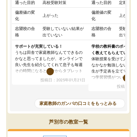
通った目的
高校受験対策
通った目的
定期テス
偏差値の変
偏差値の変
上がった
上がった
化
化
志望校の合
受験していない/結果が
志望校の合
受験して
格
出ていない
格
出ていな
サポートが充実している！
学校の教科書のポイント
うちは田舎で家庭教師なんてできるの
く教えてもらえている
かなと思ってましたが、オンラインで
体験授業を受けて入塾し
良い先生を紹介してくれて息子も毎週
なかなか勉強しない息子
その時間になると自分からタブレット
生が予定表を立ててくれ
を開いてzoomを繋げるようになりまし
つ学習習慣がついてきま
投稿日：2025年01月21日
た！5科目なんでもOKなのもとても気
オンラインで週に一度の
投稿日：20
に入っています
指導が無い日も予定表に
成績もだいぶ下の方でしたが、通い始
したり、LINEでわから
めて1年ほどだった今では平均点以上の
問できるのでとても助か
家庭教師のガンバの口コミをもっとみる
科目が増えてきました！あと1年受験ま
であるので無料の週末教室を使用しな
がら頑張って欲しいと思います！
芦別市の教室一覧