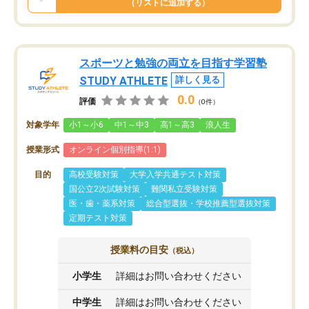
（リストに追加する）
スポーツと勉強の両立を目指す学習塾
STUDY ATHLETE
詳しく見る
0.0
評価
（0件）
対象学年
小1～小6
中1～中3
高1～高3
浪人生
授業形式
オンライン個別指導(1:1)
目的
高校受験対策
大学入学共通テスト対策
国公立2次試験対策
難関私立受験対策
医・歯・薬系対策
総合型選抜・学校推薦型選抜対策
定期テスト対策
授業料の目安
（税込）
小学生
詳細はお問い合わせください
中学生
詳細はお問い合わせください