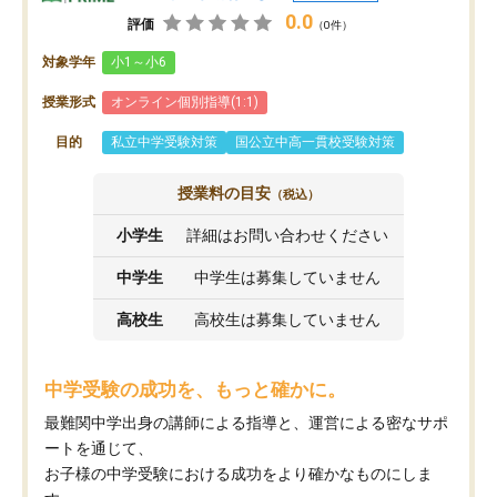
0.0
評価
（0件）
対象学年
小1～小6
授業形式
オンライン個別指導(1:1)
目的
私立中学受験対策
国公立中高一貫校受験対策
授業料の目安
（税込）
小学生
詳細はお問い合わせください
中学生
中学生は募集していません
高校生
高校生は募集していません
中学受験の成功を、もっと確かに。
最難関中学出身の講師による指導と、運営による密なサポ
ートを通じて、
お子様の中学受験における成功をより確かなものにしま