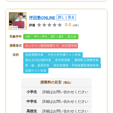
坪田塾ONLINE
詳しく見る
0.0
評価
（0件）
対象学年
小6
中1～中3
高1～高3
浪人生
授業形式
オンライン個別指導(1:1)
自立型学習
目的
高校受験対策
大学入学共通テスト対策
国公立2次試験対策
医学部受験
難関私立受験対策
医・歯・薬系対策
総合型選抜・学校推薦型選抜対策
定期テスト対策
授業料の目安
（税込）
小学生
詳細はお問い合わせください
中学生
詳細はお問い合わせください
高校生
詳細はお問い合わせください