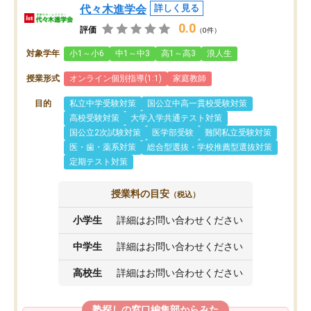
代々木進学会
詳しく見る
0.0
評価
（0件）
対象学年
小1～小6
中1～中3
高1～高3
浪人生
授業形式
オンライン個別指導(1:1)
家庭教師
目的
私立中学受験対策
国公立中高一貫校受験対策
高校受験対策
大学入学共通テスト対策
国公立2次試験対策
医学部受験
難関私立受験対策
医・歯・薬系対策
総合型選抜・学校推薦型選抜対策
定期テスト対策
授業料の目安
（税込）
小学生
詳細はお問い合わせください
中学生
詳細はお問い合わせください
高校生
詳細はお問い合わせください
塾探しの窓口編集部からみた