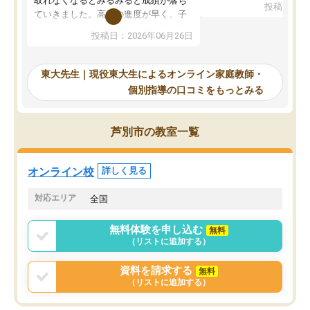
取れなくなるとみるみると成績が落ち
投稿日：20
で、当初は模試でD判定
ていきました。高校の進度が早く、子
していたのですが、やは
供も家に帰って勉強の話すると嫌な反
投稿日：2026年06月26日
験勉強に詳しく、先生か
応を示します。東大先生にお願いして
受け合格できました。ま
からは効率的な計画を先生が立ててく
自習室が毎日使えていつ
れるので、親としても安心です。毎日
東大先生｜現役東大生によるオンライン家庭教師・
るのが心強かったようで
使える自習室とかもあり、わからない
個別指導の口コミをもっとみる
謝です。
ところがあれば先生が回答してくれる
のも重宝しています。
芦別市の教室一覧
オンライン校
詳しく見る
対応エリア
全国
無料体験を申し込む
無料
（リストに追加する）
資料を請求する
無料
（リストに追加する）