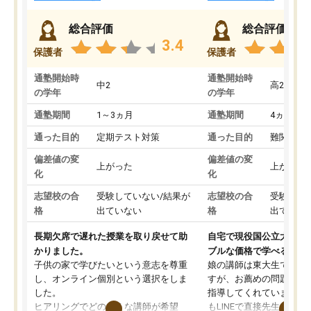
総合評価
総合評価
3.4
保護者
保護者
通塾開始時
通塾開始時
中2
高2
の学年
の学年
通塾期間
1～3ヵ月
通塾期間
4ヵ月～1
通った目的
定期テスト対策
通った目的
難関私立
偏差値の変
偏差値の変
上がった
上がった
化
化
志望校の合
受験していない/結果が
志望校の合
受験して
格
出ていない
格
出ていな
長期欠席で遅れた授業を取り戻せて助
自宅で現役国公立大学生
かりました。
ブルな価格で学べる
子供の家で学びたいという意志を尊重
娘の講師は東大生では無
し、オンライン個別という選択をしま
すが、お薦めの問題集や
した。
指導してくれています。2
ヒアリングでどのような講師が希望
もLINEで直接先生に質問