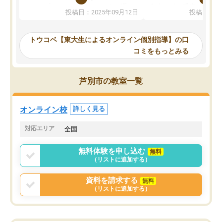
か、オプションは付帯するかなど選ぶ
教科でも)。受講科目や
投稿日：2025年09月12日
投稿日：20
事が出来ました。
めれるので、個人に合っ
講師とのマッチング後講師との初回ミ
ると思います。カリキュ
ーティングを行い、その講師で良いか
いなのがあり(有料)、受
トウコベ【東大生によるオンライン個別指導】の口
他の講師を希望するか子供との相性も
ことをどんなスケジュー
コミをもっとみる
見てから講師を決定する事ができま
くか相談したのですが、
す。
ち期待したものではなく
うちの子は、初回面談の講師の方で決
内容でした。それでも明
芦別市の教室一覧
定しました。
やる気も出ましたし、苦
くなってきたようなので
オンラインツールを使用した単語帳の
お願いして良かったと思
オンライン校
詳しく見る
共有があり宿題もそちらで出される形
も合わなければチェンジ
でした。
娘は3科目ともずっと同
対応エリア
全国
2ヶ月で担当講師の方がお辞めになると
言う事で講師変更の申し出があり、あ
無料体験を申し込む
無料
まりに短期での変更だった為、塾に通
（リストに追加する）
う事にして退会しました。遅れも取り
戻せ、授業内容や講師の方は良かった
資料を請求する
無料
と思います。
（リストに追加する）