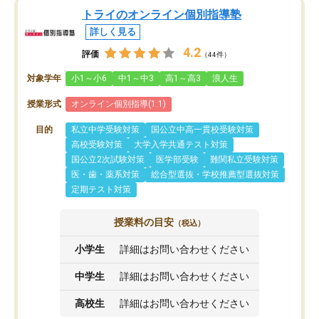
トライのオンライン個別指導塾
詳しく見る
4.2
評価
（44件）
対象学年
小1～小6
中1～中3
高1～高3
浪人生
授業形式
オンライン個別指導(1:1)
目的
私立中学受験対策
国公立中高一貫校受験対策
高校受験対策
大学入学共通テスト対策
国公立2次試験対策
医学部受験
難関私立受験対策
医・歯・薬系対策
総合型選抜・学校推薦型選抜対策
定期テスト対策
授業料の目安
（税込）
小学生
詳細はお問い合わせください
中学生
詳細はお問い合わせください
高校生
詳細はお問い合わせください