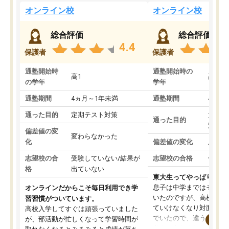
オンライン校
オンライン校
総合評価
総合評価
4.4
保護者
保護者
通塾開始時
通塾開始時の
高1
高3
の学年
学年
通塾期間
4ヵ月～1年未満
通塾期間
4ヵ月
通った目的
定期テスト対策
大学入
通った目的
対策
偏差値の変
変わらなかった
化
偏差値の変化
上がっ
志望校の合
受験していない/結果が
志望校の合格
合格し
格
出ていない
東大生ってやっぱりすご
息子は中学まではそこそ
オンラインだからこそ毎日利用でき学
いたのですが、高校に入
習習慣がついています。
ていけなくなり対面の塾
高校入学してすぐは頑張っていました
でいたので、違うアプロ
が、部活動が忙しくなって学習時間が
考えて入りました。地元