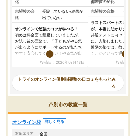
化
偏差値の変化
上がっ
志望校の合
受験していない/結果が
志望校の合格
合格し
格
出ていない
ラストスパートの１か月
オンラインで勉強のコツが学べる！
が、本当に助かりました
初めは料金面で躊躇していましたが、
共通テストに向けての追
お試し後の面談で、「子どもがやる気
に、入塾しました。田舎
が出るようにサポートするのが私たち
近隣の塾では、教えても
です！安心してください！やる気が出
く、かといって通うには
ないのは私たち講師の責任です」と言
が、トライならオンライ
投稿日：2026年03月13日
投稿日：20
ってくださり、確かに！と考えて、思
可能なので本当に助かり
い切って入塾しました。英語が苦手だ
テストの内容重視でした
ったんですが、学生の先生から学ぶこ
らないところをピンポイ
トライのオンライン個別指導塾の口コミをもっとみ
とで、勉強のコツみたいなものをつか
頂いて、とてもわかりや
る
み、徐々に成績が上がったらいいなと
していました。一生を左
思っていました。何が今足りないのか
スト、多少お金がかかっ
を的確に指導いただき、子どももびっ
思い切って入塾してよか
芦別市の教室一覧
くりするほど楽しんでやる気を持って
塾を受けています。狙い通り、少しず
つ成績も上がり、苦手意識も無くなっ
オンライン校
詳しく見る
てきたので、さらに苦手な数学も追加
でお願いしました。来年の高校受験に
対応エリア
全国