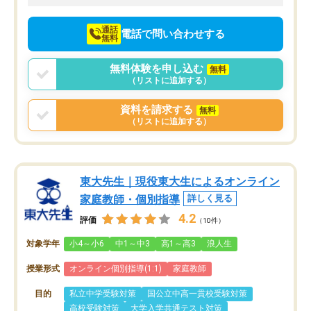
向けて頑張っています。
通話
電話で問い合わせする
無料
無料体験を申し込む
無料
（リストに追加する）
資料を請求する
無料
（リストに追加する）
東大先生｜現役東大生によるオンライン
家庭教師・個別指導
詳しく見る
4.2
評価
（10件）
対象学年
小4～小6
中1～中3
高1～高3
浪人生
授業形式
オンライン個別指導(1:1)
家庭教師
目的
私立中学受験対策
国公立中高一貫校受験対策
高校受験対策
大学入学共通テスト対策