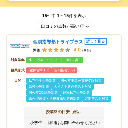
15
件中
1～15
件を表示
個別指導塾トライプラス
詳しく見る
4.0
評価
（28件）
対象学年
小1～小6
中1～中3
高1～高3
授業形式
個別指導(1:1)
個別指導(1:2)
目的
私立中学受験対策
国公立中高一貫校受験対策
高校受験対策
大学入学共通テスト対策
国公立2次試験対策
難関私立受験対策
総合型選抜・学校推薦型選抜対策
定期テスト対策
授業料の目安
（税込）
小学生
詳細はお問い合わせください