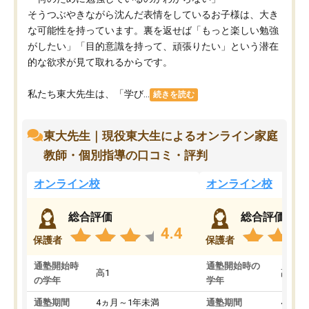
そうつぶやきながら沈んだ表情をしているお子様は、大き
な可能性を持っています。裏を返せば「もっと楽しい勉強
がしたい」「目的意識を持って、頑張りたい」という潜在
的な欲求が見て取れるからです。
私たち東大先生は、「学び...
続きを読む
東大先生｜現役東大生によるオンライン家庭
教師・個別指導の口コミ・評判
オンライン校
オンライン校
総合評価
総合評価
4.4
保護者
保護者
通塾開始時
通塾開始時の
高1
高3
の学年
学年
通塾期間
4ヵ月～1年未満
通塾期間
4ヵ月