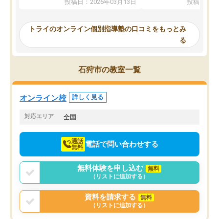
投稿日：2026年03月13日
投稿日：20
ってくださり、確かに！と考えて、思
可能なので本当に助かり
い切って入塾しました。英語が苦手だ
テストの内容重視でした
ったんですが、学生の先生から学ぶこ
らないところをピンポイ
トライのオンライン個別指導塾の口コミをもっとみ
とで、勉強のコツみたいなものをつか
頂いて、とてもわかりや
る
み、徐々に成績が上がったらいいなと
していました。一生を左
思っていました。何が今足りないのか
スト、多少お金がかかっ
を的確に指導いただき、子どももびっ
思い切って入塾してよか
石狩市の教室一覧
くりするほど楽しんでやる気を持って
塾を受けています。狙い通り、少しず
つ成績も上がり、苦手意識も無くなっ
オンライン校
詳しく見る
てきたので、さらに苦手な数学も追加
でお願いしました。来年の高校受験に
対応エリア
全国
向けて頑張っています。
通話
電話で問い合わせする
無料
無料体験を申し込む
無料
（リストに追加する）
資料を請求する
無料
（リストに追加する）