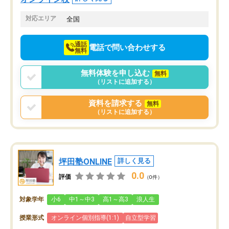
対応エリア
全国
通話
電話で問い合わせする
無料
無料体験を申し込む
無料
（リストに追加する）
資料を請求する
無料
（リストに追加する）
坪田塾ONLINE
詳しく見る
0.0
評価
（0件）
対象学年
小6
中1～中3
高1～高3
浪人生
授業形式
オンライン個別指導(1:1)
自立型学習