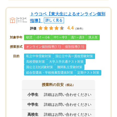
トウコベ【東大生によるオンライン個別
指導】
詳しく見る
4.4
評価
（38件）
対象学年
幼児
小1～小6
中1～中3
高1～高3
浪人生
授業形式
オンライン個別指導(1:1)
個別指導(1:1)
目的
私立中学受験対策
国公立中高一貫校受験対策
高校受験対策
大学入学共通テスト対策
国公立2次試験対策
難関私立受験対策
総合型選抜・学校推薦型選抜対策
定期テスト対策
授業料の目安
（税込）
小学生
詳細はお問い合わせください
中学生
詳細はお問い合わせください
高校生
詳細はお問い合わせください