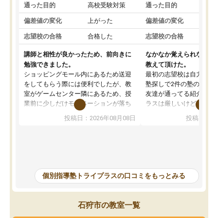
通った目的
高校受験対策
通った目的
高
偏差値の変化
上がった
偏差値の変化
変
志望校の合格
合格した
志望校の合格
合
講師と相性が良かったため、前向きに
なかなか覚えられなかっ
勉強できました。
教えて頂けた。
ショッピングモール内にあるため送迎
最初の志望校は自力では
をしてもらう際には便利でしたが、教
塾探しで2件の塾の説明
室がゲームセンター隣にあるため、授
友達が通ってる紹介で行
業前に少しだけモチベーションが落ち
ラスは厳しいけど頑張れ
ることもありました。講師の方とは相
向きな意見を言ってくれ
投稿日：2026年08月08日
投稿日：20
性が良かったため、とても話しやすく
希望のある方に決めまし
勉強にもかなり前向きに取り組めたと
塾行ってるからと自宅で
思います。私自身人見知りな性格です
そかになって成績が落ち
が、個別指導ということもあり、質問
げることになってしまっ
もしやすく授業形式が合っていまし
ナスな事は言わず励まし
た。難しい問題では解説をより細かく
を教えて頂き出来ないこ
個別指導塾トライプラスの口コミをもっとみる
書いてくれたりと、生徒一人一人に合
うになった、覚えられた
った授業を考えてくれます。
ころ見て、見捨てず教え
当に感謝しかないです。
石狩市の教室一覧
ってしまったけどとても