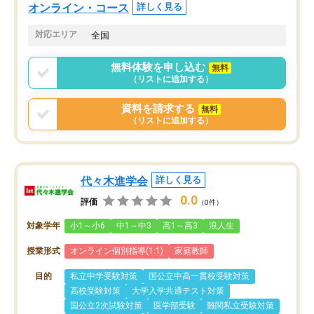
オンライン・コース
詳しく見る
対応エリア
全国
無料体験を申し込む
無料
（リストに追加する）
資料を請求する
無料
（リストに追加する）
代々木進学会
詳しく見る
0.0
評価
（0件）
対象学年
小1～小6
中1～中3
高1～高3
浪人生
授業形式
オンライン個別指導(1:1)
家庭教師
目的
私立中学受験対策
国公立中高一貫校受験対策
高校受験対策
大学入学共通テスト対策
国公立2次試験対策
医学部受験
難関私立受験対策