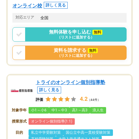
オンラインツールを使用した単語帳の
お願いして良かったと思
オンライン校
詳しく見る
共有があり宿題もそちらで出される形
も合わなければチェンジ
でした。
娘は3科目ともずっと同
対応エリア
全国
2ヶ月で担当講師の方がお辞めになると
言う事で講師変更の申し出があり、あ
無料体験を申し込む
無料
まりに短期での変更だった為、塾に通
（リストに追加する）
う事にして退会しました。遅れも取り
戻せ、授業内容や講師の方は良かった
資料を請求する
無料
と思います。
（リストに追加する）
トライのオンライン個別指導塾
詳しく見る
4.2
評価
（44件）
対象学年
小1～小6
中1～中3
高1～高3
浪人生
授業形式
オンライン個別指導(1:1)
目的
私立中学受験対策
国公立中高一貫校受験対策