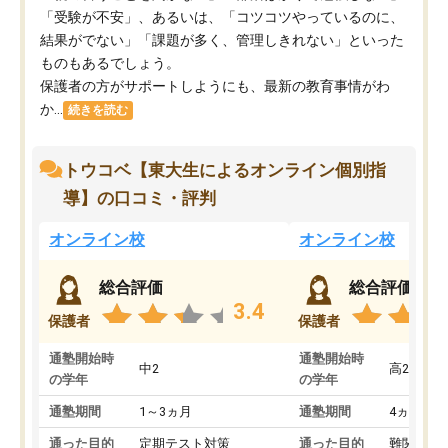
「受験が不安」、あるいは、「コツコツやっているのに、
結果がでない」「課題が多く、管理しきれない」といった
ものもあるでしょう。
保護者の方がサポートしようにも、最新の教育事情がわ
か...
続きを読む
トウコベ【東大生によるオンライン個別指
導】の口コミ・評判
オンライン校
オンライン校
総合評価
総合評価
3.4
保護者
保護者
通塾開始時
通塾開始時
中2
高2
の学年
の学年
通塾期間
1～3ヵ月
通塾期間
4ヵ月～1
通った目的
定期テスト対策
通った目的
難関私立