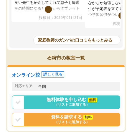
良い先生を紹介してくれて息子も毎週
なかなか勉強しない息子
その時間になると自分からタブレット
生が予定表を立ててくれ
を開いてzoomを繋げるようになりまし
つ学習習慣がついてきま
投稿日：2025年01月21日
た！5科目なんでもOKなのもとても気
オンラインで週に一度の
投稿日：20
に入っています
指導が無い日も予定表に
成績もだいぶ下の方でしたが、通い始
したり、LINEでわから
めて1年ほどだった今では平均点以上の
問できるのでとても助か
家庭教師のガンバの口コミをもっとみる
科目が増えてきました！あと1年受験ま
であるので無料の週末教室を使用しな
がら頑張って欲しいと思います！
石狩市の教室一覧
オンライン校
詳しく見る
対応エリア
全国
無料体験を申し込む
無料
（リストに追加する）
資料を請求する
無料
（リストに追加する）