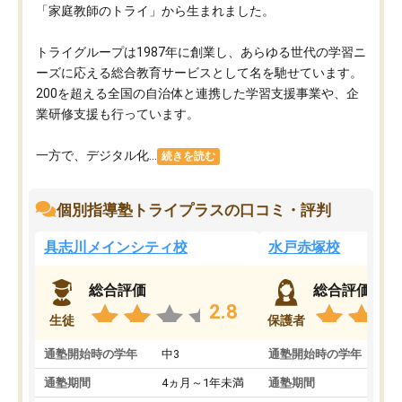
「家庭教師のトライ」から生まれました。
トライグループは1987年に創業し、あらゆる世代の学習ニ
ーズに応える総合教育サービスとして名を馳せています。
200を超える全国の自治体と連携した学習支援事業や、企
業研修支援も行っています。
一方で、デジタル化...
続きを読む
個別指導塾トライプラスの口コミ・評判
具志川メインシティ校
水戸赤塚校
総合評価
総合評価
2.8
生徒
保護者
通塾開始時の学年
中3
通塾開始時の学年
中
通塾期間
4ヵ月～1年未満
通塾期間
4