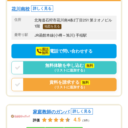
方で通ってよかったと思
花川南校
詳しく見る
住所
北海道石狩市花川南4条2丁目251 第２オノビル
1階
地図を見る
最寄り駅
JR函館本線(小樽～旭川) 手稲駅
通話
電話で問い合わせする
無料
無料体験を申し込む
無料
（リストに追加する）
資料を請求する
無料
（リストに追加する）
家庭教師のガンバ
詳しく見る
4.5
評価
（3件）