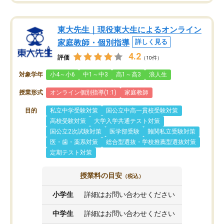
東大先生｜現役東大生によるオンライン
家庭教師・個別指導
詳しく見る
4.2
評価
（10件）
対象学年
小4～小6
中1～中3
高1～高3
浪人生
授業形式
オンライン個別指導(1:1)
家庭教師
目的
私立中学受験対策
国公立中高一貫校受験対策
高校受験対策
大学入学共通テスト対策
国公立2次試験対策
医学部受験
難関私立受験対策
医・歯・薬系対策
総合型選抜・学校推薦型選抜対策
定期テスト対策
授業料の目安
（税込）
小学生
詳細はお問い合わせください
中学生
詳細はお問い合わせください