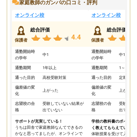
家庭教師のガンバの口コミ・評判
オンライン校
オンライン校
総合評価
総合評価
4.4
保護者
保護者
通塾開始時
通塾開始時
中1
中1
の学年
の学年
通塾期間
1年以上
通塾期間
1～3ヵ月
通った目的
高校受験対策
通った目的
定期テス
偏差値の変
偏差値の変
上がった
上がった
化
化
志望校の合
受験していない/結果が
志望校の合
受験して
格
出ていない
格
出ていな
サポートが充実している！
学校の教科書のポイント
うちは田舎で家庭教師なんてできるの
く教えてもらえている
かなと思ってましたが、オンラインで
体験授業を受けて入塾し