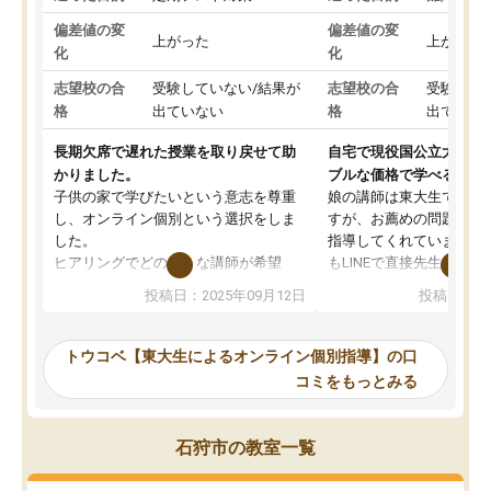
偏差値の変
偏差値の変
上がった
上がった
化
化
志望校の合
受験していない/結果が
志望校の合
受験して
格
出ていない
格
出ていな
長期欠席で遅れた授業を取り戻せて助
自宅で現役国公立大学生
かりました。
ブルな価格で学べる
子供の家で学びたいという意志を尊重
娘の講師は東大生では無
し、オンライン個別という選択をしま
すが、お薦めの問題集や
した。
指導してくれています。2
ヒアリングでどのような講師が希望
もLINEで直接先生に質問
か、オプションは付帯するかなど選ぶ
教科でも)。受講科目や
投稿日：2025年09月12日
投稿日：20
事が出来ました。
めれるので、個人に合っ
講師とのマッチング後講師との初回ミ
ると思います。カリキュ
ーティングを行い、その講師で良いか
いなのがあり(有料)、受
トウコベ【東大生によるオンライン個別指導】の口
他の講師を希望するか子供との相性も
ことをどんなスケジュー
コミをもっとみる
見てから講師を決定する事ができま
くか相談したのですが、
す。
ち期待したものではなく
うちの子は、初回面談の講師の方で決
内容でした。それでも明
石狩市の教室一覧
定しました。
やる気も出ましたし、苦
くなってきたようなので