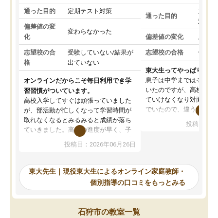
通った目的
定期テスト対策
大学入
通った目的
対策
偏差値の変
変わらなかった
化
偏差値の変化
上がっ
志望校の合
受験していない/結果が
志望校の合格
合格し
格
出ていない
東大生ってやっぱりすご
息子は中学まではそこそ
オンラインだからこそ毎日利用でき学
いたのですが、高校に入
習習慣がついています。
ていけなくなり対面の塾
高校入学してすぐは頑張っていました
でいたので、違うアプロ
が、部活動が忙しくなって学習時間が
考えて入りました。地元
取れなくなるとみるみると成績が落ち
投稿日：20
で、当初は模試でD判定
ていきました。高校の進度が早く、子
していたのですが、やは
供も家に帰って勉強の話すると嫌な反
投稿日：2026年06月26日
験勉強に詳しく、先生か
応を示します。東大先生にお願いして
受け合格できました。ま
からは効率的な計画を先生が立ててく
自習室が毎日使えていつ
れるので、親としても安心です。毎日
東大先生｜現役東大生によるオンライン家庭教師・
るのが心強かったようで
使える自習室とかもあり、わからない
個別指導の口コミをもっとみる
謝です。
ところがあれば先生が回答してくれる
のも重宝しています。
石狩市の教室一覧