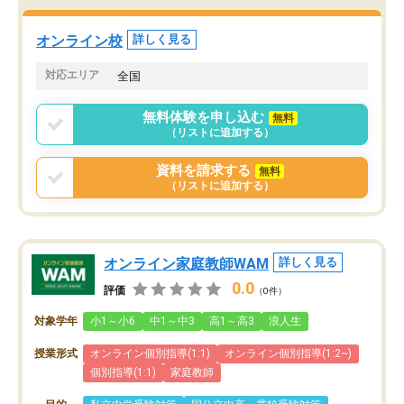
オンライン校
詳しく見る
対応エリア
全国
無料体験を申し込む
無料
（リストに追加する）
資料を請求する
無料
（リストに追加する）
オンライン家庭教師WAM
詳しく見る
0.0
評価
（0件）
対象学年
小1～小6
中1～中3
高1～高3
浪人生
授業形式
オンライン個別指導(1:1)
オンライン個別指導(1:2~)
個別指導(1:1)
家庭教師