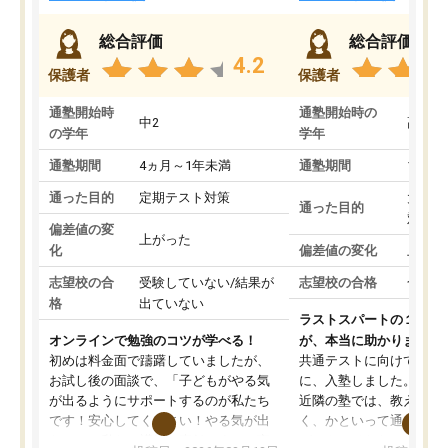
総合評価
総合評価
4.2
保護者
保護者
通塾開始時
通塾開始時の
中2
高3
の学年
学年
通塾期間
4ヵ月～1年未満
通塾期間
1～3
通った目的
定期テスト対策
大学入
通った目的
対策
偏差値の変
上がった
化
偏差値の変化
上がっ
志望校の合
受験していない/結果が
志望校の合格
合格し
格
出ていない
ラストスパートの１か月
オンラインで勉強のコツが学べる！
が、本当に助かりました
初めは料金面で躊躇していましたが、
共通テストに向けての追
お試し後の面談で、「子どもがやる気
に、入塾しました。田舎
が出るようにサポートするのが私たち
近隣の塾では、教えても
です！安心してください！やる気が出
く、かといって通うには
ないのは私たち講師の責任です」と言
が、トライならオンライ