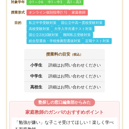
対象学年
小1～小6
中1～中3
高1～高3
授業形式
オンライン個別指導(1:1)
家庭教師
目的
私立中学受験対策
国公立中高一貫校受験対策
高校受験対策
大学入学共通テスト対策
国公立2次試験対策
難関私立受験対策
総合型選抜・学校推薦型選抜対策
定期テスト対策
授業料の目安
（税込）
小学生
詳細はお問い合わせください
中学生
詳細はお問い合わせください
高校生
詳細はお問い合わせください
塾探しの窓口編集部からみた
家庭教師のガンバのおすすめポイント
「勉強が嫌い」な子こそ受けてほしい！楽しく学べ